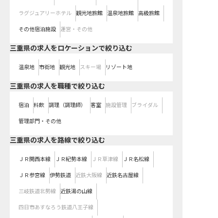
ラグジュアリーホテル
観光地旅館
温泉地旅館
高級旅館
その他宿泊施設
運営・その他
三重県の求人をロケーションで絞り込む
温泉地
市街地
観光地
スキー場
リゾート地
三重県の求人を職種で絞り込む
宿泊
料飲
調理（調理師）
客室
施設管理
ブライダル
管理部門・その他
三重県
の求人を路線で絞り込む
ＪＲ関西本線
ＪＲ紀勢本線
ＪＲ草津線
ＪＲ名松線
ＪＲ参宮線
伊勢鉄道
近鉄大阪線
近鉄名古屋線
三岐鉄道北勢線
近鉄湯の山線
四日市あすなろう鉄道八王子線