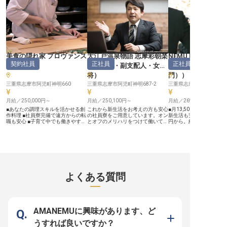
美食の隠れ家 プロヴァンス
大江戸温泉物語 志摩彩朝楽
NEMU RESORT
契約社員
正社員
正社員
（
和食
）
（
支配人・副支配人・女
ャー・支配人（料
将
）
門）
）
三重県志摩市阿児町神明660
三重県志摩市阿児町神明687-2
三重県志摩市浜島町迫子26
月給／250,000円～
月給／250,100円～
月給／269,600円～
■あなたの調理スキルを活かせる創
これから新生活をお考えの方も安心
■月13,500円で利用で
作料理 ■社員寮完備で遠方からの転
の社員寮をご用意しています。オン
新生活も安心です。 ■月給2
職も安心 ■子育て中でも働きやすい
とオフのメリハリをつけて働いてい
円から。経験と情熱を評
託児所あり ■未経験OK！あなたの
ただけるよう、年間休日は107日！
■土日祝休みでプライベ
成長を応援します ーー【感動を創
仕事を充実させながら、自分の時間
実。年間休日104日です。
る、美食の舞台へようこそ】 「美
も大切にすることができます。今回
ネージャーとして、組織
食の隠れ家 プロヴァンス」で、お
募集の支配人候補は、宿泊業界での
キャリアアップを。 ーー【お客様
客様の特別な時間を彩る料理人とし
経験があれば応募可能です。旅館の
の心に残るおもてなしを
て活躍しませんか？和食を中心とし
運営・管理のノウハウを掴んで、責
NEMU RESORTは、お
た創作膳の調理から、新メニューの
任者として活躍しませんか？「日本
寛いでいただける上質な
考案まで、あなたの「おもてなしの
の温泉を身近にする」をテーマと
ビスを提供しています。 
よくある質問
心」を形にできる環境です。食材の
し、温泉を活用した地域活性化を目
ージャーとして、お客様
持つ魅力を最大限に引き出し、お客
指す社風です。※この求人は2022年
る美食体験を創造し、チ
様に感動を届ける喜びを日々感じら
10月19日時点の情報です
最高のサービスを追求し
れるお仕事です。あなたの情熱を美
い。 日々の業務では、お
食の世界で輝かせましょう。 ーー
顔のために何ができるか
【あなたの「やりたい」を応援する
え、細やかな気配りと温
AMANEMUに興味があります、ど
職場環境】 モアレリゾートでは、
なしの心で、特別な時間
スタッフ一人ひとりの成長を大切に
まいります。 あなたのア
うすれば良いですか？
しています。社員寮や借り上げ社宅
情熱が、お客様の感動へ