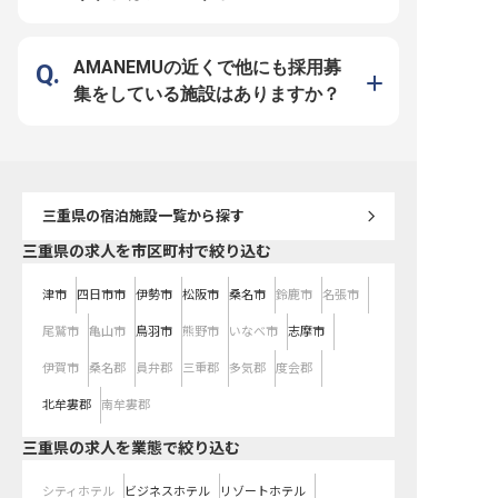
制度で住まいの心配なし。充実した
す。 ーー【成長を支える充実した
産休・育休制度、事業所内託児所
環境と確かなキャリアパス
「モアレキッズハウス」もあり、子
ゾートでは、スタッフ一
育て中のスタッフも安心して働けま
成長を大切にしています。
す。さらに「モアレアカデミー」で
ネージャーとして、部門
AMANEMUの近くで他にも採用募
は、お花教室や英会話など様々な研
や後継者育成に携わり、
修で人間性も磨けます。責任感を持
活性化に貢献してください
集をしている施設はありますか？
って新しいことに挑戦したい方、ぜ
269,600円からの安定
ひ私たちと一緒に成長していきまし
え、月13,500円で利用
ょう！ ※2025年09月08日時点の情
完備しており、安心して
報です
できる環境です。 社会保
もちろん、育児・介護休
業員割引制度など、長く
ける福利厚生も充実して
三重県
の宿泊施設一覧から探す
三重県の求人を市区町村で絞り込む
津市
四日市市
伊勢市
松阪市
桑名市
鈴鹿市
名張市
尾鷲市
亀山市
鳥羽市
熊野市
いなべ市
志摩市
伊賀市
桑名郡
員弁郡
三重郡
多気郡
度会郡
北牟婁郡
南牟婁郡
三重県の求人を業態で絞り込む
シティホテル
ビジネスホテル
リゾートホテル