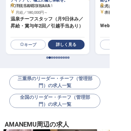
アイデアで、極上の癒し体験を。
能なWebディレ
HOTEL SANSUI NAHA
沖縄県那覇市辻2-25-1
東京都渋谷区恵比
株式会社ポジテ
本社
月給／180,000円～
月給／300,00
温泉チーフスタッフ（月9日休み／
Webディレク
昇給・賞与年2回／引越手当あり）
詳しく見る
キープ
三重県のリーダー・チーフ（管理部
門）の求人一覧
全国のリーダー・チーフ（管理部
門）の求人一覧
AMANEMU周辺の求人