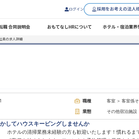
採用をお考えの法人
ログイン
転職 合同説明会
おもてなしHRについて
ホテル・宿泊業界
社員の求人詳細
1
職種
客室 ＞ 客室係
業態
その他宿泊施設
かしてハウスキーピングしませんか
ホテルの清掃業務未経験の方も歓迎いたします！慣れるま