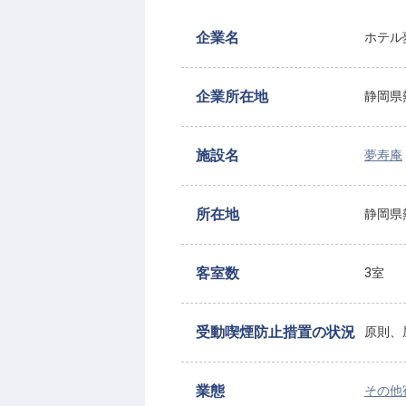
企業名
ホテル夢
企業所在地
静岡県熱
施設名
夢寿庵
所在地
静岡県熱
客室数
3室
受動喫煙防止措置の状況
原則、
業態
その他