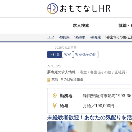
就職・
求人検索
TOP
静岡県
熱海市
夢寿庵
客室係その他/正
正社員
客室
客室係その他
ムジュアン
夢寿庵
の求人情報
（
客室
/
客室係その他
/
正社員
）
業態
その他宿泊施設
勤務地
静岡県熱海市熱海1993-35
給与
月給／190,000円～
未経験者歓迎！あなたの気配りを活