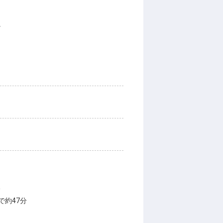
。
分
で約47分