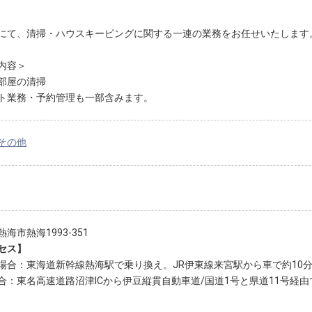
にて、清掃・ハウスキーピングに関する一連の業務をお任せいたします
内容＞
部屋の清掃
ト業務・予約管理も一部含みます。
その他
海市熱海1993-351
セス】
場合：東海道新幹線熱海駅で乗り換え。JR伊東線来宮駅から車で約10
合：東名高速道路沼津ICから伊豆縦貫自動車道/国道1号と県道11号経由