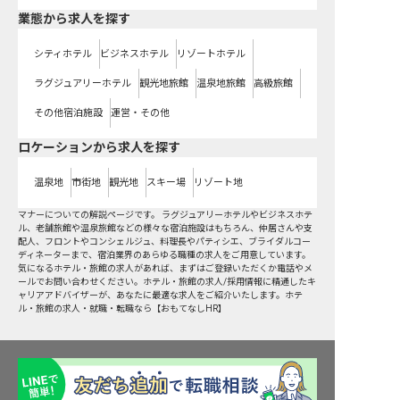
業態から求人を探す
シティホテル
ビジネスホテル
リゾートホテル
ラグジュアリーホテル
観光地旅館
温泉地旅館
高級旅館
その他宿泊施設
運営・その他
ロケーションから求人を探す
温泉地
市街地
観光地
スキー場
リゾート地
マナーについての解説ページです。 ラグジュアリーホテルやビジネスホテ
ル、老舗旅館や温泉旅館などの様々な宿泊施設はもちろん、仲居さんや支
配人、フロントやコンシェルジュ、料理長やパティシエ、ブライダルコー
ディネーターまで、宿泊業界のあらゆる職種の求人をご用意しています。
気になるホテル・旅館の求人があれば、まずはご登録いただくか電話やメ
ールでお問い合わせください。ホテル・旅館の求人/採用情報に精通したキ
ャリアアドバイザーが、あなたに最適な求人をご紹介いたします。ホテ
ル・旅館の求人・就職・転職なら【おもてなしHR】