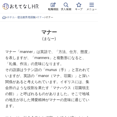
求人検索
転職相談
キープ
メニュー
ホテル・宿泊業界用語集
マナー
マナー
ログイン
求人・施設を探す
マナー
(
まなー
)
キープした求人
マナー「manner」は英語で、「方法、仕方、態度」
就職・転職 合同説明会
を表しますが、「manners」と複数形になると、
「礼儀、作法」の意味になります。
おもてなしHRについて
その語源はラテン語の「munus（手）」と言われて
いますが、英語の「manor（マナ、荘園）」と深い
ご利用の流れ
関係があると考えられています。イギリスには、集
会所のような役割を果たす「マナハウス（荘園領主
よくある質問
の館）」と呼ばれるものがありました。そこで地域
の地主が示した博愛精神がマナーの意味に通じてい
ホテル・宿泊業界情報コラム
ます。