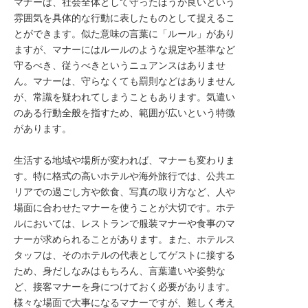
マナーは、社会全体として守ったほうが良いという
転職サポートに申し込む
雰囲気を具体的な行動に表したものとして捉えるこ
無料
とができます。似た意味の言葉に「ルール」があり
ますが、マナーにはルールのような規定や基準など
採用をお考えの企業様へ
守るべき、従うべきというニュアンスはありませ
ん。マナーは、守らなくても罰則などはありません
が、常識を疑われてしまうこともあります。気遣い
のある行動全般を指すため、範囲が広いという特徴
があります。
生活する地域や場所が変われば、マナーも変わりま
す。特に格式の高いホテルや海外旅行では、公共エ
リアでの過ごし方や飲食、写真の取り方など、人や
場面に合わせたマナーを使うことが大切です。ホテ
ルにおいては、レストランで服装マナーや食事のマ
ナーが求められることがあります。また、ホテルス
タッフは、そのホテルの代表としてゲストに接する
ため、身だしなみはもちろん、言葉遣いや姿勢な
ど、接客マナーを身につけておく必要があります。
様々な場面で大事になるマナーですが、難しく考え