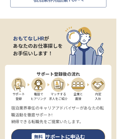
おもてなしHR
が
あなたのお仕事探しを
お手伝いします！
サポート登録後の流れ
サポート

電話で

マッチする

企業と

内定

登録
ヒアリング
求人をご紹介
面接
入社
宿泊業界専任のキャリアアドバイザーがあなたの転
職活動を徹底サポート!
納得できる転職先をご提案いたします。
サポートに申込む
無料