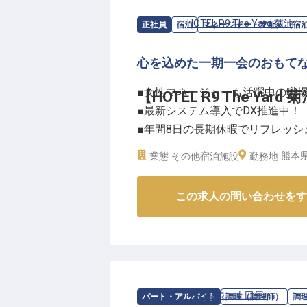
スマホでのセルフチェックインな
ホテル・飲食業界での経験を活か
求人情報：
HOTEL R9 The Yard 菊池
の
正社員
宿泊
マネージャー・支配人（宿
るお仕事です。
心を込めた一期一会のおもてな
ーー【あなたのアイデアを形にで
■女性マネージャーも活躍中の職
【HOTEL R9 The Ya
当ホテルでは、運営マネージャー
■最新システム導入でDX推進中！
ホテル業務だけでなく、マネジメ
■年間8日の長期休暇でリフレッシ
女性マネージャーも多数活躍中で
■マイカー通勤OK！駐車場完備
自分のアイデアを実現したい方、
熊本県
業態
その他宿泊施設
勤務地
ワークライフバランスにも配慮し
ーー【くつろぎと快適さを追求す
実。あなたの経験とホスピタリテ
この求人の問い合わせをす
HOTEL R9 The Yard 菊
※2025年07月31日時点の情報です
スマホでのセルフチェックインな
おもてなしを大切にしています。
に、細やかな気配りと効率的な運
熊本の自然豊かな菊池の地で、新
求人情報：
平山温泉 上田屋
の
調理部
パート・アルバイト
調理（調理師）
調