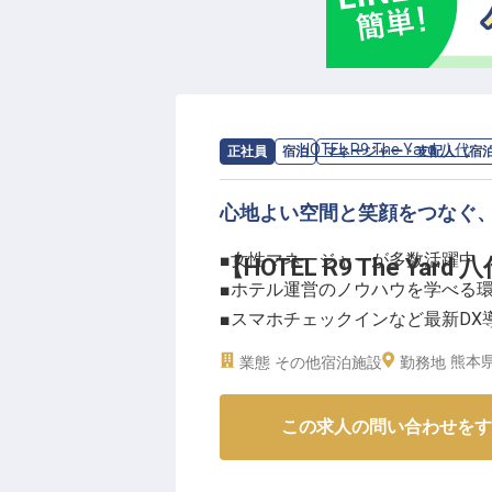
求人情報：
HOTEL R9 The Yard 八代
の
正社員
宿泊
マネージャー・支配人（宿
心地よい空間と笑顔をつなぐ
■女性マネージャーが多数活躍中
【HOTEL R9 The Ya
■ホテル運営のノウハウを学べる
■スマホチェックインなど最新DX
■マイカー通勤OK！駐車場完備！
熊本県
業態
その他宿泊施設
勤務地
ーー【心地よいおもてなしを追求
この求人の問い合わせをす
HOTEL R9 The Yardは
するスマートホテル。