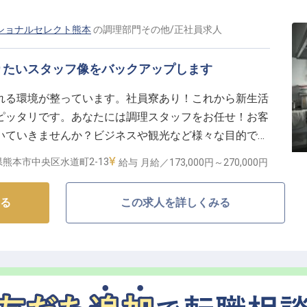
え、休館日を利用した3〜4連休が年間6回以上といった、
さも整っています。さらに、遠方の方でも安心して始め
ショナルセレクト熊本
の
調理部門その他
/
正社員
求人
ら利用できる単身寮も完備。天草という土地を愛し、その魅
て、あなたのこれまでの経験を存分に発揮してくださ
りたいスタッフ像をバックアップします
れる環境が整っています。社員寮あり！これから新生活
ピッタリです。あなたには調理スタッフをお任せ！お客
いていきませんか？ビジネスや観光など様々な目的でご
ングインターナショナルセレクト熊本」。熊本市電・水
熊本市中央区水道町2-13
給与
月給／173,000円～
270,000円
し、アクセスが良好なため通勤に便利です。※この求人
る
この求人を詳しくみる