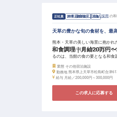
求人情報：
有限会社竜宮 法人採用
の
和
正社員
調理（調理師）
和食
天草の豊かな旬の食材を、最
熊本・天草の美しい海景に抱かれ
和食調理｜月給20万円
に、ゲストが何度も足を運びたく
るのは、当館の食の要となる和食
鮮な魚介や地元の農産物など、素
業態
その他宿泊施設
ません。
熊本県上天草市松島町合津61
勤務地
給与
月給／200,000円～
300,000円
お仕事では、刺身や煮物、天ぷら
かな披露宴料理や、躍動感あふれ
この求人に応募する
ていただきます。単に料理を作る
幸せを求めているか。調理を通し
ております。