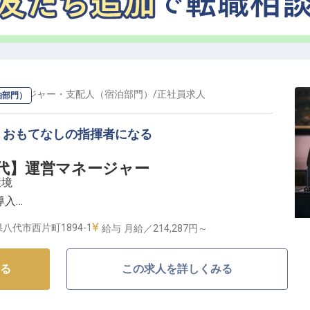
マネージャー・支配人（宿泊部門）
/
正社員
求人
泊部門）
、おもてなしの指揮者になる
rd 八代】運営マネージャー
環境
導入
八代市西片町1894-1
給与
月給／214,287円～
するスマートホテル】
る
この求人を詳しくみる
、最新システムを取り入れながらも温かみのあるサービスを大切に