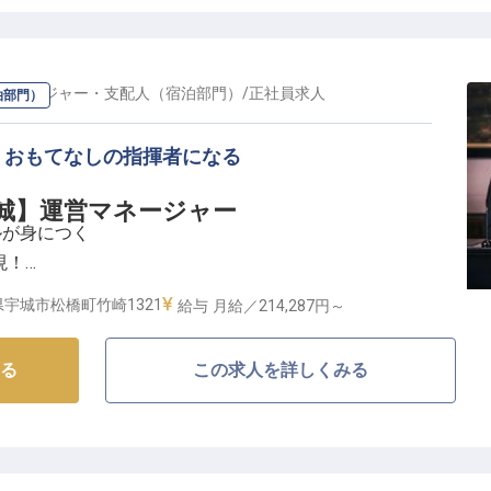
先進的な取り組みで、お客様の滞在をよりスムーズに、
ています。
ゲストに、心からくつろいでいただける空間づくりと、
ことが私たちの使命です。
マネージャー・支配人（宿泊部門）
/
正社員
求人
泊部門）
もてなしの心を大切にしています。
、おもてなしの指揮者になる
る成長環境】
場
rd 宇城】運営マネージャー
理からスタッフ教育、施設管理まで幅広い業務に携わっ
ルが身につく
現！
職場環境で、あなたのアイデアや経験を存分に活かせる
充実
宇城市松橋町竹崎1321
給与
月給／214,287円～
方の知識やスキルを高く評価し、さらなるキャリアアッ
るホテルづくりをお任せします】
時間程度とワークライフバランスも確保。
る
この求人を詳しくみる
、お客様に「また来たい」と思っていただける居心地の良さを大切
充実しており、長く安心して働ける環境です。
、遠方からの応募も歓迎いたします！
付からチェックイン・アウト対応、スタッフ教育、施設
す。