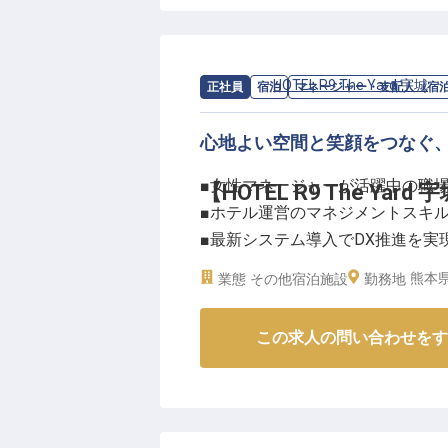
セルフチェックインシステムなど
より快適にするための工夫を重ね
八代エリアの観光や出張で訪れる
忘れられない滞在体験を提供する
求人情報：
HOTEL R9 The Yard 宇城
の
正社員
宿泊
マネージャー・支配人（宿
お客様一人ひとりに寄り添ったお
心地よい空間と笑顔をつなぐ
ーー【あなたのアイデアを活かせ
■女性マネージャーが活躍中の職
【HOTEL R9 The Ya
運営マネージャーとして、予約管
■ホテル運営のマネジメントスキ
ていただきます。
■最新システム導入でDX推進を実
女性マネージャーも多数活躍中の
■夏季・冬季休暇など福利厚生が
ポジションです。
熊本県
業態
その他宿泊施設
勤務地
ホテル・飲食業界での経験を持つ
ーー【くつろぎと快適さを追求す
プをサポート！月平均残業は25
この求人の問い合わせをす
HOTEL R9 The Yardは
夏季・冬季休暇や有給休暇制度も
にしています。
引っ越し費用援助制度もあるので
運営マネージャーとして、予約受
※2025年07月31日時点の情報です
管理まで幅広くご担当いただきま