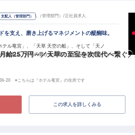
に加え昇給・賞与あり。水道代、Wi-Fi代込みで、月～
ネージャー・支配人（管理部門）
/
正社員
求人
・支配人（管理部門）
す。さらに、年に1度、会社負担での社員旅行（北海道や沖
の絆を深めながら感性を磨ける環境です。上質な空間
ンドを支え、磨き上げるマネジメントの醍醐味。
誇りを胸に、一生ものの技術を追求してみませんか？
ホテル竜宮」、「天草 天空の船」、そして「天ノ
月給25万円～／天草の至宝を次世代へ繋ぐ／
つの施設は、天草の豊かな自然と文化を体現するリゾー
施設の品質を管理部門の視点から支え、さらなる高みへ
36-20 ※こちらは『ホテル竜宮』の住所です
ョンです 。お任せするのは、現場のオペレーション管
売上やコストの管理といった経営に近い領域まで多岐に
ォーマンスを発揮できるよう、業務フローの改善やマニ
この求人を詳しくみる
「また来たい」と思っていただける唯一無二のサービス
。