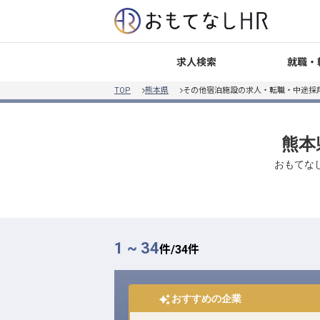
就職・
求人検索
TOP
熊本県
その他宿泊施設の求人・転職・中途採
熊本
おもてな
1 ~ 34
件/
34
件
おすすめの企業