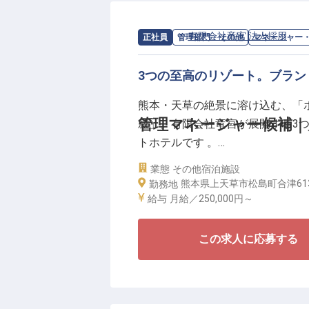
待遇面では、月給20万円～30万円
求人情報：
有限会社竜宮 法人採用
の
マ
正社員
管理部門・その他
マネージャー
20,000円の寮も完備していま
縄など）もあり、共に働く仲間と
3つの至高のリゾート。ブラ
で、プロフェッショナルとしての
熊本・天草の絶景に溶け込む、「
管理マネージャー候補｜
寂」。有限会社竜宮が展開する3
トホテルです 。
業態
その他宿泊施設
今回の募集は、この個性豊かな3
熊本県上天草市松島町合津61
勤務地
と導くマネージャー候補のポジシ
給与
月給／250,000円～
理からスタッフの育成、さらには
わたります 。現場が最高のパフ
この求人に応募する
ュアルの整備を行ない、ゲストに
を組織として作り上げてください 