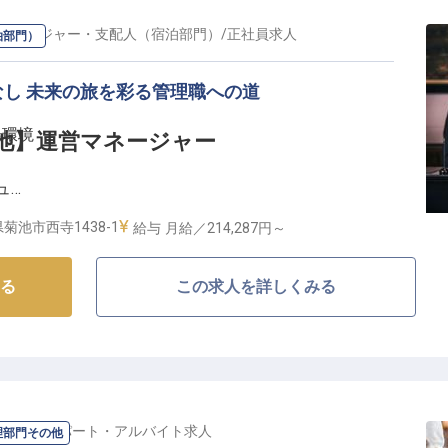
ど最新システムを導入し、効率的なホテル運営を実現。
し、お客様に心地よい滞在空間を提供するやりがいのあ
マネージャー・支配人（宿泊部門）
/
正社員
求人
泊部門）
し 未来の旅を彩る管理職への道
きる、成長できる環境です】
場環境
rd 菊池】運営マネージャー
としてのスキルアップを全面的にサポート。
ントスキルも身につけられる教育体制を整えています。
ュ
、性別問わず評価される風土があります。
正当な評価を得たい方にぴったりの環境です。
菊池市西寺1438-1
給与
月給／214,287円～
、夜勤はほぼなく、夏季・冬季休暇など福利厚生も充
るホテルブランドで才能を発揮】
ィで、ホテルの価値をさらに高めていきませんか？
る
この求人を詳しくみる
池は、新しい滞在体験を提供する注目のホテルブランドです。
ど最新テクノロジーを取り入れながらも、温かみのある
お客様一人ひとりに快適な時間を過ごしていただくため
営を両立させる環境づくりに取り組んでいます。
しいホテル体験を創造する一員になりませんか？
門その他
/
パート・アルバイト
求人
理部門その他