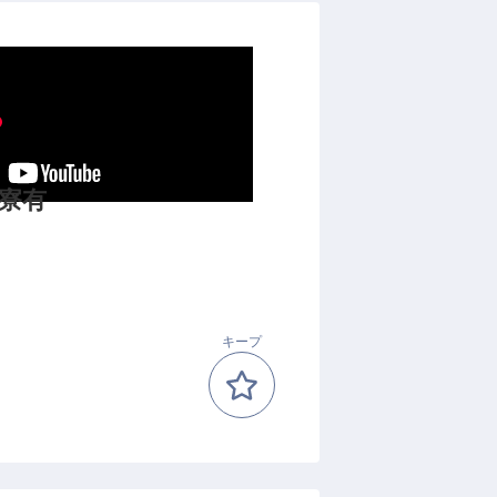
寮有
キープ