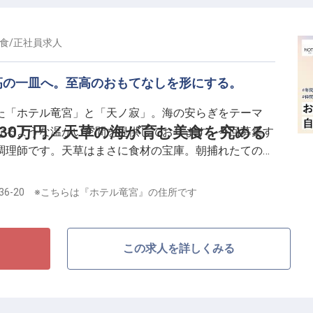
食
/
正社員
求人
高の一皿へ。至高のおもてなしを形にする。
た「ホテル竜宮」と「天ノ寂」。海の安らぎをテーマ
〜30万円／天草の海が育む美食を究める
なるような温かい空間を提供しております。今回募集す
調理師です。天草はまさに食材の宝庫。朝捕れたての新
材そのものの力を引き出すために、私たちは一切妥協し
36-20 ※こちらは『ホテル竜宮』の住所です
といった伝統的な和食の技法はもちろん、結婚式の華や
る鉄板焼きの調理まで、幅広いフィールドで腕を振るっ
この求人を詳しくみる
だけでなく、ゲストがその一口で何を感じ、どのような
て奥深いホスピタリティを体現していただきたいと考え