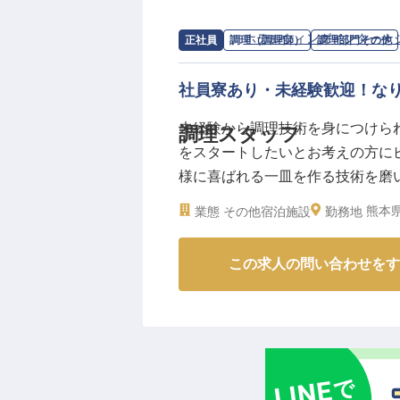
月給250,000円以上の待遇に加
リフレッシュを重視した働きやす
求人情報：
ホテルウィングインターナ
正社員
調理（調理師）
調理部門その他
られるよう、月～20,000円か
力を世界へ発信する組織の柱とし
社員寮あり・未経験歓迎！な
い。
未経験から調理技術を身につけら
調理スタッフ
をスタートしたいとお考えの方に
様に喜ばれる一皿を作る技術を磨
利用いただいている「ホテルウィ
熊本県
業態
その他宿泊施設
勤務地
道町駅より徒歩3分の場所に位置
は2023年12月25日時点の情報です
この求人の問い合わせをす