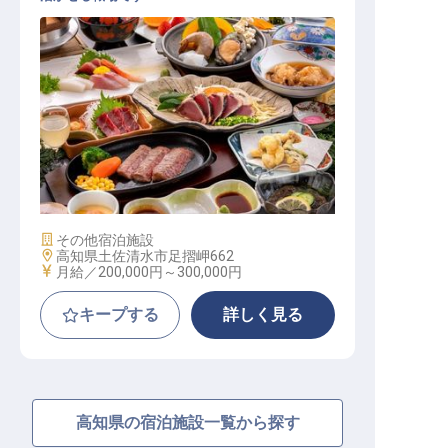
和食 / 正社員
施設業態
その他宿泊施設
勤務地
高知県土佐清水市足摺岬662
給与
月給／200,000円～
300,000円
キープする
詳しく見る
高知県の宿泊施設一覧から探す