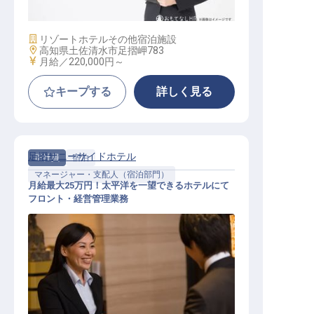
施設業態
リゾートホテル
その他宿泊施設
勤務地
高知県土佐清水市足摺岬783
給与
月給／220,000円～
キープする
詳しく見る
足摺サニーサイドホテル
正社員
宿泊
マネージャー・支配人（宿泊部門）
月給最大25万円！太平洋を一望できるホテルにて
フロント・経営管理業務
マネージャー・支配人（宿泊部門）