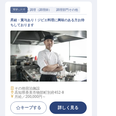
べふ峡温泉
契約社員
調理（調理師）
調理部門その他
昇給・賞与あり！ジビエ料理に興味のある方お待
ちしております
調理部門その他 / 契約社員
施設業態
その他宿泊施設
勤務地
高知県香美市物部町別府452-8
給与
月給／200,000円～
キープする
詳しく見る