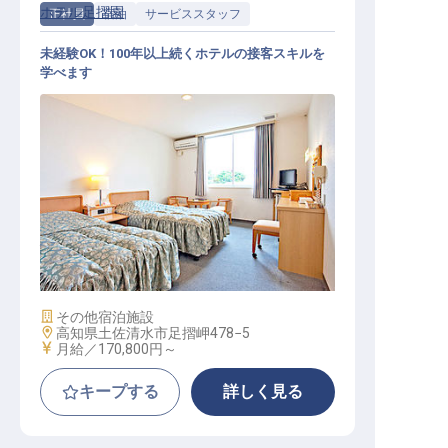
ホテル足摺園
正社員
宿泊
サービススタッフ
未経験OK！100年以上続くホテルの接客スキルを
学べます
接客スタッフ
施設業態
その他宿泊施設
勤務地
高知県土佐清水市足摺岬478−5
給与
月給／170,800円～
キープする
詳しく見る