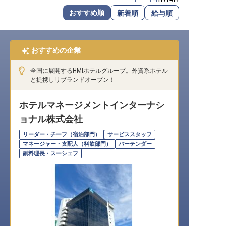
転職サポートに申し込む
おすすめ順
新着順
給与順
無料
採用をお考えの企業様へ
おすすめの企業
全国に展開するHMIホテルグループ。外資系ホテル
と提携しリブランドオープン！
ホテルマネージメントインターナシ
ョナル株式会社
リーダー・チーフ（宿泊部門）
サービススタッフ
マネージャー・支配人（料飲部門）
バーテンダー
副料理長・スーシェフ