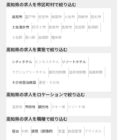
高知県の求人を市区町村で絞り込む
高知市
室戸市
安芸市
南国市
土佐市
須崎市
宿毛市
土佐清水市
四万十市
香南市
香美市
安芸郡
長岡郡
土佐郡
吾川郡
高岡郡
幡多郡
高知県の求人を業態で絞り込む
シティホテル
ビジネスホテル
リゾートホテル
ラグジュアリーホテル
観光地旅館
温泉地旅館
高級旅館
その他宿泊施設
運営・その他
高知県の求人をロケーションで絞り込む
温泉地
市街地
観光地
スキー場
リゾート地
高知県の求人を職種で絞り込む
宿泊
料飲
調理（調理師）
客室
施設管理
ブライダル