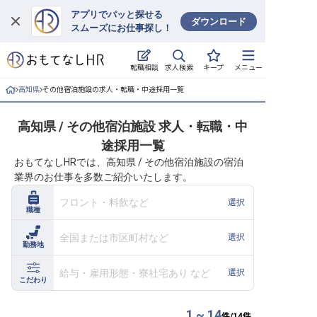
アプリでパッと探せる
ダウンロード
スムーズにお仕事探し！
ログイン
求人検索
転職相談
キープ
メニュー
求人・施設を探す
高知県
その他宿泊施設の求人・転職・中途採用一覧
キープした求人
高知県 / その他宿泊施設 求人・転職・中
途採用一覧
就職・転職 合同説明会
おもてなしHRでは、高知県 / その他宿泊施設の宿泊
業界のお仕事を多数ご紹介いたします。
おもてなしHRについて
フロント・料飲など
選択
職種
ご利用の流れ
全国または市区町村など
選択
勤務地
よくある質問
給与・雇用形態・寮社宅あり など
選択
ホテル・宿泊業界情報コラム
こだわり
1 ~ 14
件/
14
件