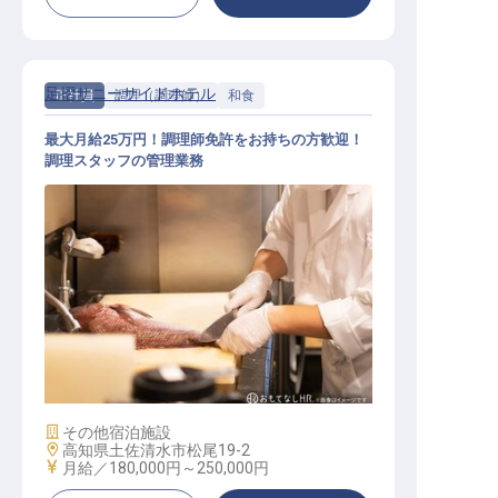
足摺サニーサイドホテル
正社員
調理（調理師）
和食
最大月給25万円！調理師免許をお持ちの方歓迎！
調理スタッフの管理業務
和食 / 正社員
施設業態
その他宿泊施設
勤務地
高知県土佐清水市松尾19-2
給与
月給／180,000円～
250,000円