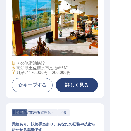
フロント / 正社員
施設業態
その他宿泊施設
勤務地
高知県土佐清水市足摺岬662
給与
月給／170,000円～
200,000円
キープする
詳しく見る
足摺国際ホテル
正社員
調理（調理師）
和食
昇給あり。扶養手当あり。あなたの経験や技術を
活かせる職場です！