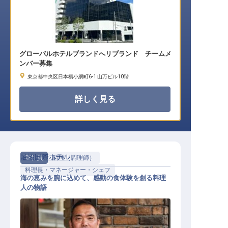
グローバルホテルブランドへリブランド チームメ
ンバー募集
東京都中央区日本橋小網町6-1 山万ビル10階
詳しく見る
足摺国際ホテル
正社員
調理（調理師）
料理長・マネージャー・シェフ
海の恵みを腕に込めて、感動の食体験を創る料理
人の物語