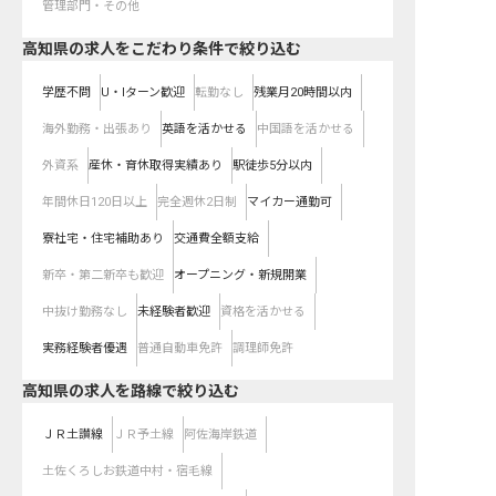
管理部門・その他
高知県の求人をこだわり条件で絞り込む
学歴不問
U・Iターン歓迎
転勤なし
残業月20時間以内
海外勤務・出張あり
英語を活かせる
中国語を活かせる
外資系
産休・育休取得実績あり
駅徒歩5分以内
年間休日120日以上
完全週休2日制
マイカー通勤可
寮社宅・住宅補助あり
交通費全額支給
新卒・第二新卒も歓迎
オープニング・新規開業
中抜け勤務なし
未経験者歓迎
資格を活かせる
実務経験者優遇
普通自動車免許
調理師免許
高知県
の求人を路線で絞り込む
ＪＲ土讃線
ＪＲ予土線
阿佐海岸鉄道
土佐くろしお鉄道中村・宿毛線