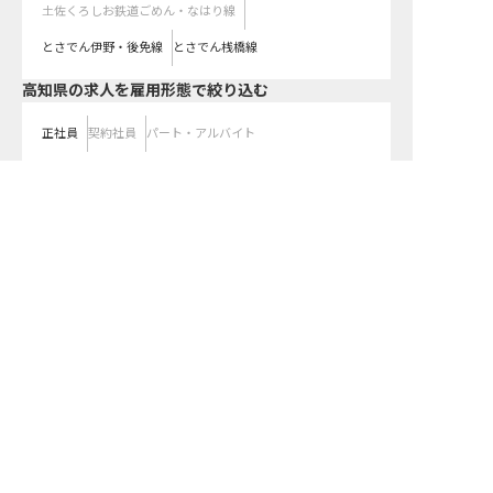
土佐くろしお鉄道ごめん・なはり線
とさでん伊野・後免線
とさでん桟橋線
高知県の求人を雇用形態で絞り込む
正社員
契約社員
パート・アルバイト
都道府県を変更して求人を絞り込む
高知県の求人を紹介してもらう
関東
東京都
神奈川県
埼玉県
千葉県
茨城県
栃木県
群馬県
近畿
大阪府
兵庫県
京都府
滋賀県
奈良県
和歌山県
東海
愛知県
静岡県
岐阜県
三重県
北海道
北海道