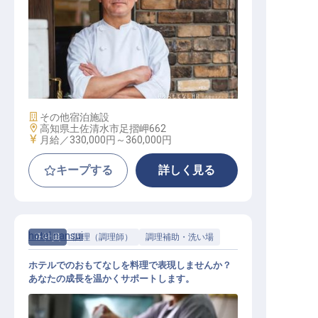
料理長候補
施設業態
その他宿泊施設
勤務地
高知県土佐清水市足摺岬662
給与
月給／330,000円～
360,000円
キープする
詳しく見る
hotel nansui
正社員
調理（調理師）
調理補助・洗い場
ホテルでのおもてなしを料理で表現しませんか？
あなたの成長を温かくサポートします。