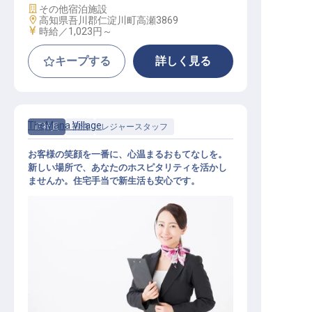
施設業態
その他宿泊施設
勤務地
高知県吾川郡仁淀川町高瀬3869
給与
時給／1,023円～
キープする
詳しく見る
TheMana Village
正社員
宿泊
レジャースタッフ
お客様の笑顔を一番に、心温まるおもてなしを。
新しい場所で、あなたのホスピタリティを活かし
ませんか。住宅手当で新生活も安心です。
アクティビティスタッフ