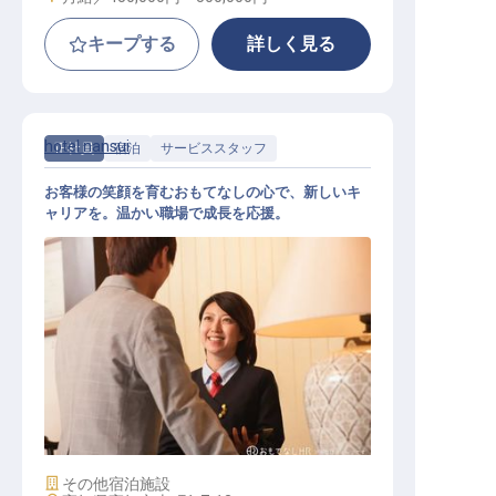
キープする
詳しく見る
hotel nansui
正社員
宿泊
サービススタッフ
お客様の笑顔を育むおもてなしの心で、新しいキ
ャリアを。温かい職場で成長を応援。
サービススタッフ
施設業態
その他宿泊施設