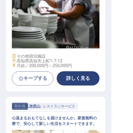
調理見習い・調理補助
施設業態
その他宿泊施設
勤務地
高知県高知市上町1-7-12
給与
月給／200,000円～
250,000円
キープする
詳しく見る
足摺国際ホテル
正社員
料飲
レストランサービス
心温まるおもてなしを届けませんか。家賃無料の
寮で、安心して新しい生活をスタートできます。