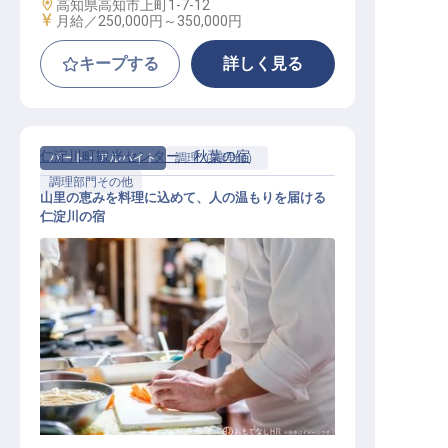
勤務地
高知県高知市上町1-7-12
給与
月給／250,000円～
350,000円
キープする
詳しく見る
仁淀川町観光センター 秋葉の宿
パート・アルバイト
調理（調理師）
調理部門その他
山里の恵みを料理に込めて、人の温もりを届ける
仁淀川の宿
調理スタッフおよび接客