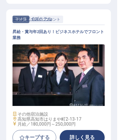
セブンデイズホテル
正社員
宿泊
フロント
昇給・賞与年2回あり！ビジネスホテルでフロント
業務
フロント / 正社員
施設業態
その他宿泊施設
勤務地
高知県高知市はりまや町2-13-17
給与
月給／180,000円～
250,000円
キープする
詳しく見る