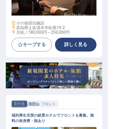
/ 正社員
施設業態
その他宿泊施設
勤務地
高知県土佐清水市松尾19-2
給与
月給／180,000円～
250,000円
キープする
詳しく見る
足摺国際ホテル
正社員
宿泊
フロント
福利厚生充実の絶景ホテルでフロントを募集。無
料の単身寮・賄あり