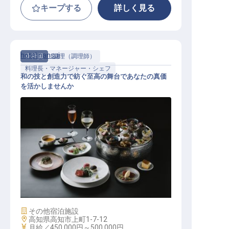
キープする
詳しく見る
hotel nansui
正社員
調理（調理師）
料理長・マネージャー・シェフ
和の技と創造力で紡ぐ至高の舞台であなたの真価
を活かしませんか
料理長・料理長候補
施設業態
その他宿泊施設
勤務地
高知県高知市上町1-7-12
給与
月給／450,000円～
500,000円