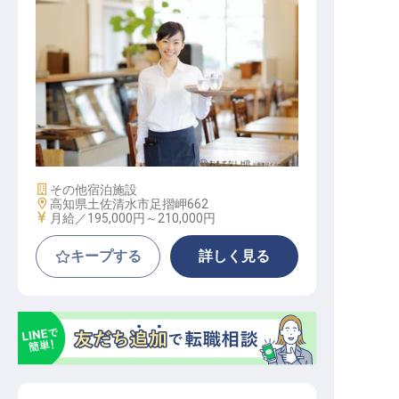
接客スタッフ
施設業態
その他宿泊施設
勤務地
高知県土佐清水市足摺岬662
給与
月給／195,000円～
210,000円
キープする
詳しく見る