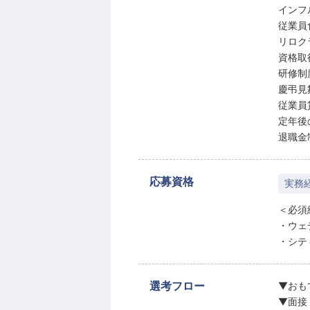
インフ
従業員
リロク
資格取
研修制
慶弔見
従業員
定年後
退職金
応募資格
実務
＜必須
・ウェ
・シテ
選考フロー
▼おも
▼面接