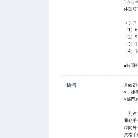
1カ月
休憩時
＜シフ
（1）6:
（2）9:
（3）11
（4）14
■時間
給与
月給210
※一律
※部門
・別途
通勤手当
時間外
資格手