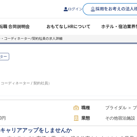
採用をお考えの法人
ログイン
転職 合同説明会
おもてなしHRについて
ホテル・宿泊業界
ー・コーディネーター/契約社員の求人詳細
ター
・コーディネーター
/
契約社員
）
職種
ブライダル ＞ 
00円
業態
その他宿泊施設
キャリアアップをしませんか