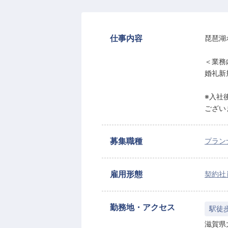
仕事内容
琵琶湖
＜業務
婚礼新
※入社
ござい
募集職種
プラン
雇用形態
契約社
勤務地・アクセス
駅徒
滋賀県