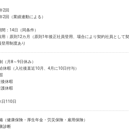
年2回
年2回（業績連動による）
期間：14日（同条件）
雇用：原則12カ月（原則1年後正社員登用、場合により契約社員として
員登用制度あり
制（月8～9日休み）
給休暇（入社後直近10月、4月に10日付与）
暇
産後休暇
看護休暇
日110日
備（健康保険・厚生年金・労災保険・雇用保険）
康診断