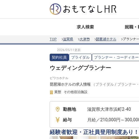
就職・
求人検索
TOP
滋賀県
大津市
琵琶湖ホテル
プランナ
契約社員
ブライダル
プランナー・コーディネー
ウェディングプランナー
ビワコホテル
琵琶湖ホテル
の求人情報
（
ブライダル
/
プランナー
業態
その他宿泊施設
勤務地
滋賀県大津市浜町2-40
給与
月給／210,000円～300,0
経験者歓迎・正社員登用制度あり！