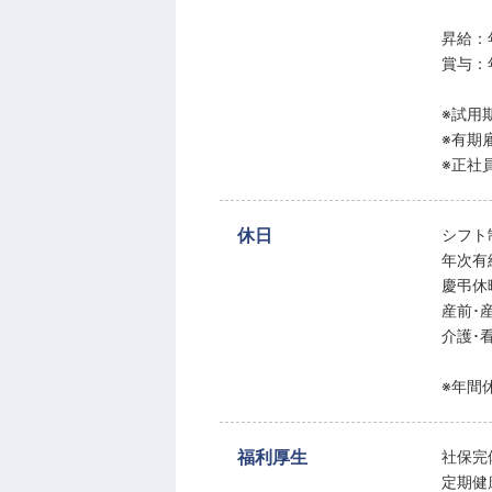
昇給：
賞与：
※試用
※有期
※正社
休日
シフト
年次有
慶弔休
産前･
介護･
※年間休
福利厚生
社保完
定期健