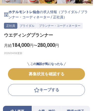
転職サポートに申し込む
無料
ホテルモントレ仙台
の求人情報（
ブライダル
/
プラ
ンナー・コーディネーター
/
正社員
）
採用をお考えの企業様へ
正社員
ブライダル
プランナー・コーディネーター
ウエディングプランナー
184,000
280,000
月給
円〜
円
この施設が気になったら
募集状況を確認する
キープする