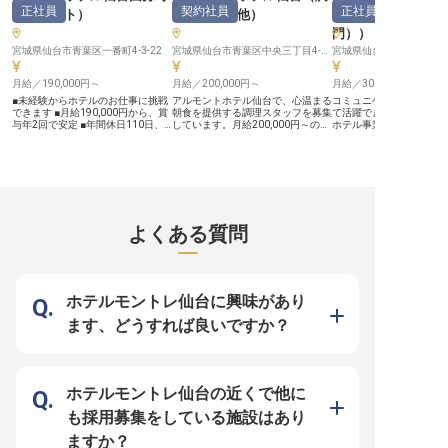
正社員
契約社員
正社員
（
フロント
）
理部門その他
）
ジャー・支配人（
門）
）
宮城県仙台市青葉区一番町4-3-22
宮城県仙台市青葉区中央三丁目4-10
宮城県仙台市青葉区中央2-
月給／190,000円～
月給／200,000円～
月給／300,000円～
■未経験からホテルのお仕事に挑戦
アルモントホテル仙台で、心温まる
コミュニケーションスキ
できます ■月給190,000円から、賞
朝食を提供する調理スタッフを募集
て活躍できる環境です！
与年2回で安定 ■年間休日110日、
しています。月給200,000円～の契
ホテル事業部の本部長補
プライベートも充実可能 ■資格取得
約社員として、バイキング形式の朝
任せ。ホテルの運営や経
支援制度でスキルアップを応援 ー
食を調理し、お客様に素晴らしい一
り、キャリアアップをし
ー【お客様の心に残るおもてなし
日のスタートを提供してください。
新生活をお考えの方には
を】 仙台の中心地で、お客様の旅
調理責任者の元での研修も充実して
した社宅をご用意してい
を温かくサポートするフロントスタ
いるので、未経験でも安心です。食
鉄仙台駅から徒歩1分の
ッフを募集しています。 チェック
器洗浄や清掃も含まれるため、幅広
株式会社」は、市内に複
イン・チェックアウトの手続きか
いスキルが身につきます。正社員登
を展開しています。地域
ら、観光案内、電話応対まで、お客
用のチャンスもあり、長く働ける環
サービスを低価格高品質
よくある質問
様が快適に過ごせるよう心を込めた
境です。 ※2025年04月17日時点の
広い顧客層に対応したホ
おもてなしをお願いします。 お客
情報です
行なう会社です。※この求人
様の「ありがとう」が直接聞ける、
年5月23日時点の情報で
やりがいのあるお仕事です。 未経
験の方も安心してスタートできるよ
う、先輩スタッフが丁寧にサポート
ホテルモントレ仙台に興味があり
いたします。 お客様の笑顔のため
に、あなたの温かい心と笑顔を活か
ます、どうすれば良いですか？
してください。 ーー【安心して長
く働ける環境と成長】 学歴不問、
未経験の方も大歓迎です。 ホテル
業界での経験がない方も、充実した
研修制度と資格取得支援制度で着実
にスキルアップできる環境をご用意
ホテルモントレ仙台の近くで他に
しています。 月給190,000円からの
スタートで、年2回の賞与（昨年度
も採用募集をしている施設はあり
実績3.8カ月）と年1回の昇給があ
り、頑張りがしっかりと評価されま
ますか？