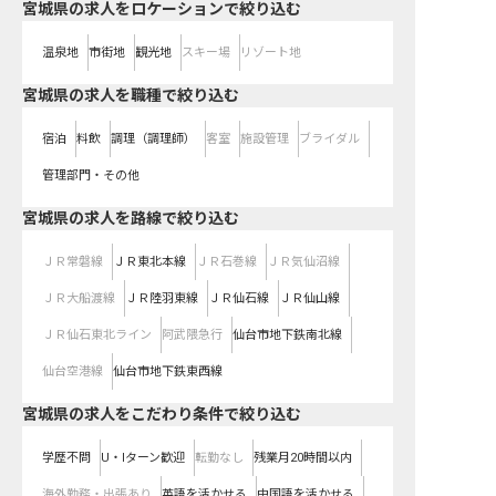
宮城県の求人をロケーションで絞り込む
温泉地
市街地
観光地
スキー場
リゾート地
宮城県の求人を職種で絞り込む
宿泊
料飲
調理（調理師）
客室
施設管理
ブライダル
管理部門・その他
宮城県
の求人を路線で絞り込む
ＪＲ常磐線
ＪＲ東北本線
ＪＲ石巻線
ＪＲ気仙沼線
ＪＲ大船渡線
ＪＲ陸羽東線
ＪＲ仙石線
ＪＲ仙山線
ＪＲ仙石東北ライン
阿武隈急行
仙台市地下鉄南北線
仙台空港線
仙台市地下鉄東西線
宮城県の求人をこだわり条件で絞り込む
学歴不問
U・Iターン歓迎
転勤なし
残業月20時間以内
海外勤務・出張あり
英語を活かせる
中国語を活かせる