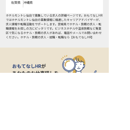
佐賀県
沖縄県
ホテルモントレ仙台で募集している求人の詳細ページです。おもてなしHR
ではホテルモントレ仙台の募集情報に精通したキャリアアドバイザーが、
求人情報や転職活動をサポートします。宮城県でホテル・旅館の求人・転
職情報をお探しの方にピッタリです。ビジネスホテルや温泉旅館など
青葉
区
で気になるホテル・旅館の求人があれば、電話やメールでお問い合わせ
ください。ホテル・旅館の求人・就職・転職なら【おもてなしHR】
おもてなしHR
が
あなたのお仕事探しを
お手伝いします！
サポート登録後の流れ
サポート

電話で

マッチする

企業と

内定

登録
ヒアリング
求人をご紹介
面接
入社