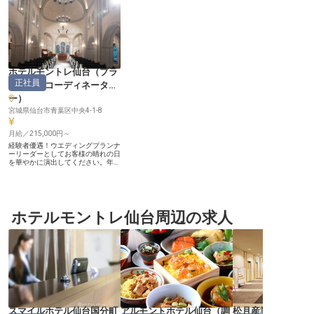
ホテルモントレ仙台
（
プラ
正社員
ンナー・コーディネータ
ー
）
宮城県仙台市青葉区中央4-1-8
月給／215,000円～
経験者優遇！ウエディングプランナ
ーリーダーとしてお客様の晴れの日
を華やかに演出してください。年間
休日108日・リフレッシュ休暇あ
り！プライベートの時間を大切にし
ながら、スキルアップを目指せる環
境です。社員割引やグループホテル
優待利用があり、安心して働き続け
られる福利厚生をご用意していま
ホテルモントレ仙台周辺の求人
す。業績に応じ四半期毎に報奨金が
別途支給されるため、モチベーショ
ンを維持しながらお仕事に取り組め
ます！※この求人は2022年11月4日
時点の情報です
スマイルホテル仙台国分町
アルモントホテル仙台
（
調
松月産業株式会社