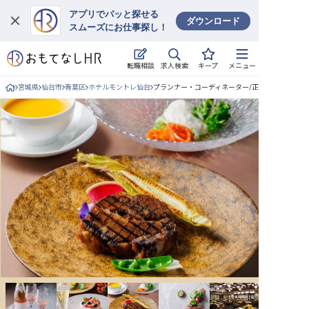
アプリでパッと探せる
ダウンロード
スムーズにお仕事探し！
ログイン
求人検索
転職相談
キープ
メニュー
求人・施設を探す
宮城県
仙台市
青葉区
ホテルモントレ仙台
プランナー・コーディネーター/正社員の求人詳細
キープした求人
就職・転職 合同説明会
おもてなしHRについて
ご利用の流れ
よくある質問
ホテル・宿泊業界情報コラム