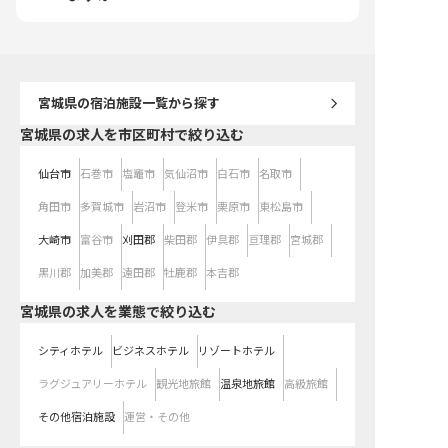
す。 年間休日110日、シフト制でプ
ライベートも充実。 社会保険完備
はもちろん、全国のグループホテル
割引など、長く安心して働ける福利
厚生も魅力です。 ※2026年03月12
日時点の情報です
宮城県
の宿泊施設一覧から探す
宮城県の求人を市区町村で絞り込む
仙台市
石巻市
塩竈市
気仙沼市
白石市
名取市
角田市
多賀城市
岩沼市
登米市
栗原市
東松島市
大崎市
富谷市
刈田郡
柴田郡
伊具郡
亘理郡
宮城郡
黒川郡
加美郡
遠田郡
牡鹿郡
本吉郡
宮城県の求人を業態で絞り込む
シティホテル
ビジネスホテル
リゾートホテル
ラグジュアリーホテル
観光地旅館
温泉地旅館
高級旅館
その他宿泊施設
運営・その他