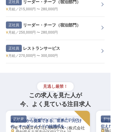
リーダー・チーフ（宿泊部門）
正社員
月給／215,000円 〜 280,000円
リーダー・チーフ（宿泊部門）
正社員
月給／250,000円 〜 280,000円
レストランサービス
正社員
月給／270,000円 〜 300,000円
見逃し厳禁！
この求人を見た人が
今、よく見ている注目求人
正社員
プランナー・コーディネーター
契約社員
あなただから提案できる、世界に1つだけ
伝統と品位あるホ
の、オーダーメイドの結婚式を。
伝えたいことを形
THE TOWER HOTEL NAGOYA（株式会社
西鉄グランドホ
愛知県名古屋市中区錦3丁目6-15
福岡県福岡市中央