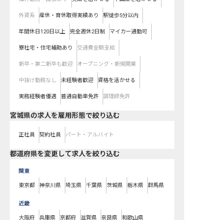
外資系
産休・育休取得実績あり
駅徒歩5分以内
年間休日120日以上
完全週休2日制
マイカー通勤可
寮社宅・住宅補助あり
交通費全額支給
新卒・第二新卒も歓迎
オープニング・新規開業
中抜け勤務なし
未経験者歓迎
資格を活かせる
実務経験者優遇
普通自動車免許
調理師免許
宮城県の求人を雇用形態で絞り込む
正社員
契約社員
パート・アルバイト
都道府県を変更して求人を絞り込む
関東
東京都
神奈川県
埼玉県
千葉県
茨城県
栃木県
群馬県
近畿
大阪府
兵庫県
京都府
滋賀県
奈良県
和歌山県