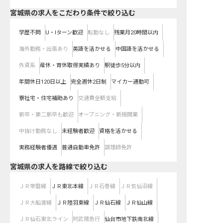
宮城県の求人をこだわり条件で絞り込む
学歴不問
U・Iターン歓迎
転勤なし
残業月20時間以内
海外勤務・出張あり
英語を活かせる
中国語を活かせる
外資系
産休・育休取得実績あり
駅徒歩5分以内
年間休日120日以上
完全週休2日制
マイカー通勤可
寮社宅・住宅補助あり
交通費全額支給
新卒・第二新卒も歓迎
オープニング・新規開業
中抜け勤務なし
未経験者歓迎
資格を活かせる
実務経験者優遇
普通自動車免許
調理師免許
宮城県
の求人を路線で絞り込む
ＪＲ常磐線
ＪＲ東北本線
ＪＲ石巻線
ＪＲ気仙沼線
ＪＲ大船渡線
ＪＲ陸羽東線
ＪＲ仙石線
ＪＲ仙山線
ＪＲ仙石東北ライン
阿武隈急行
仙台市地下鉄南北線