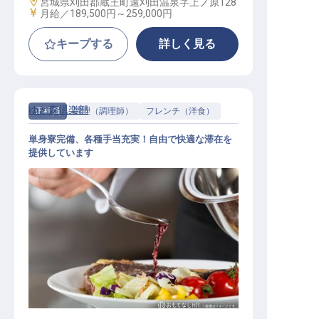
勤務地
宮城県刈田郡蔵王町遠刈田温泉字上ノ原128
給与
月給／189,500円～
259,000円
キープする
詳しく見る
ゆと森倶楽部
正社員
調理（調理師）
フレンチ（洋食）
単身寮完備、各種手当充実！自由で快適な滞在を
提供しています
調理スタッフ（フレンチ）