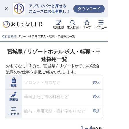
アプリでパッと探せる
ダウンロード
スムーズにお仕事探し！
ログイン
求人検索
転職相談
キープ
メニュー
求人・施設を探す
宮城県
リゾートホテルの求人・転職・中途採用一覧
キープした求人
宮城県 / リゾートホテル 求人・転職・中
途採用一覧
就職・転職 合同説明会
おもてなしHRでは、宮城県 / リゾートホテルの宿泊
業界のお仕事を多数ご紹介いたします。
おもてなしHRについて
フロント・料飲など
選択
職種
ご利用の流れ
全国または市区町村など
選択
勤務地
よくある質問
給与・雇用形態・寮社宅あり など
選択
ホテル・宿泊業界情報コラム
こだわり
1 ~ 4
件/
4
件