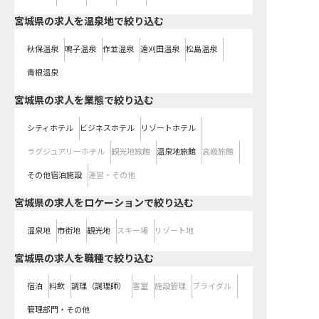
宮城県の求人を温泉地で絞り込む
秋保温泉
鳴子温泉
作並温泉
遠刈田温泉
松島温泉
青根温泉
宮城県の求人を業態で絞り込む
シティホテル
ビジネスホテル
リゾートホテル
ラグジュアリーホテル
観光地旅館
温泉地旅館
高級旅館
その他宿泊施設
運営・その他
宮城県の求人をロケーションで絞り込む
温泉地
市街地
観光地
スキー場
リゾート地
宮城県の求人を職種で絞り込む
宿泊
料飲
調理（調理師）
客室
施設管理
ブライダル
管理部門・その他