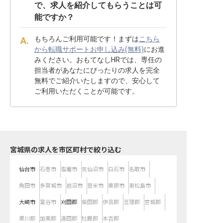
で、求人を紹介してもらうことは可
能ですか？
もちろんご利用可能です！まずは
こちら
から転職サポートお申し込み(無料)
にお進
みください。おもてなしHRでは、専任の
担当者があなたにぴったりの求人を完全
無料でご紹介いたしますので、安心して
ご利用いただくことが可能です。
宮城県の求人を市区町村で絞り込む
仙台市
石巻市
塩竈市
気仙沼市
白石市
名取市
角田市
多賀城市
岩沼市
登米市
栗原市
東松島市
大崎市
富谷市
刈田郡
柴田郡
伊具郡
亘理郡
宮城郡
黒川郡
加美郡
遠田郡
牡鹿郡
本吉郡