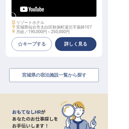
日／寮・社宅あり／長期休暇取得OK
施設業態
リゾートホテル
勤務地
宮城県仙台市太白区秋保町湯元字薬師107
給与
月給／190,000円～
250,000円
キープする
詳しく見る
宮城県の宿泊施設一覧から探す
おもてなしHR
が
あなたのお仕事探しを
お手伝いします！