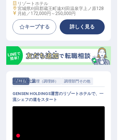
施設業態
リゾートホテル
勤務地
宮城県刈田郡蔵王町遠刈田温泉字上ノ原128
給与
月給／172,000円～
250,000円
キープする
詳しく見る
TAOYA秋保
正社員
調理（調理師）
調理部門その他
GENSEN HOLDINGS運営のリゾートホテルで、一
流シェフの道をスタート
調理スタッフ│未経験OK／年休112