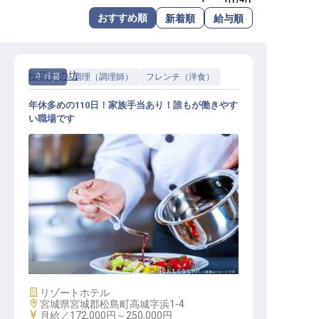
転職サポートに申し込む
おすすめ順
新着順
給与順
無料
採用をお考えの企業様へ
松島一の坊
正社員
調理（調理師）
フレンチ（洋食）
年休多めの110日！家族手当あり！誰もが働きやす
い職場です
調理スタッフ（フレンチ）
施設業態
リゾートホテル
勤務地
宮城県宮城郡松島町高城字浜1-4
給与
月給／172,000円～
250,000円