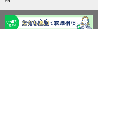
HR】
宮城県の求人を紹介してもらう
転職サポート申込み
求人検索
ホテル・宿泊業界情報コラム
転職マニュアル
おもてなしHRについて
採用ご担当者様へ
個人情報の取扱いについて
プライバシーポリシー
利用規約
退会手続き
運営会社
宿泊業界用語集
商標について
サイトマップ
公式コミュニティ