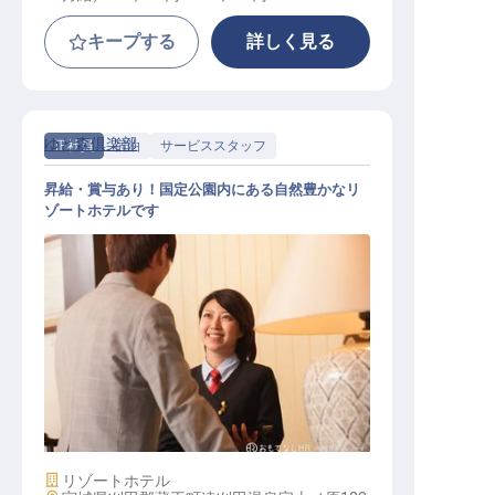
キープする
詳しく見る
ゆと森倶楽部
正社員
宿泊
サービススタッフ
昇給・賞与あり！国定公園内にある自然豊かなリ
ゾートホテルです
サービススタッフ
施設業態
リゾートホテル