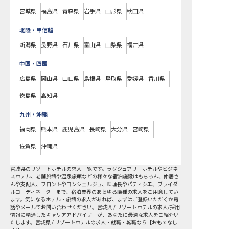
宮城県
福島県
青森県
岩手県
山形県
秋田県
北陸・甲信越
新潟県
長野県
石川県
富山県
山梨県
福井県
中国・四国
広島県
岡山県
山口県
島根県
鳥取県
愛媛県
香川県
徳島県
高知県
九州・沖縄
福岡県
熊本県
鹿児島県
長崎県
大分県
宮崎県
佐賀県
沖縄県
宮城県
の
リゾートホテル
の求人一覧です。ラグジュアリーホテルやビジネ
スホテル、老舗旅館や温泉旅館などの様々な宿泊施設はもちろん、仲居さ
んや支配人、フロントやコンシェルジュ、料理長やパティシエ、ブライダ
ルコーディネーターまで、宿泊業界のあらゆる職種の求人をご用意してい
ます。気になるホテル・旅館の求人があれば、まずはご登録いただくか電
話やメールでお問い合わせください。宮城県 / リゾートホテルの求人/採用
情報に精通したキャリアアドバイザーが、あなたに最適な求人をご紹介い
たします。宮城県 / リゾートホテルの求人・就職・転職なら【おもてなし