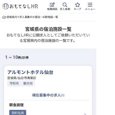
求人検索
転職相談
キープ
メニュー
宮城県内で求人募集中の宿泊・料飲施設一覧
ログイン
宮城県の宿泊施設一覧
求人・施設を探す
おもてなしHRに公開求人としてご依頼いただいてい
る宮城県内の宿泊施設の一覧です。
キープした求人
就職・転職 合同説明会
1 ~ 10
件/
21
件
おもてなしHRについて
アルモントホテル仙台
ご利用の流れ
宮城県
/
仙台市青葉区
市街地
観光地
よくある質問
現在募集中の求人
(
1
)
ホテル・宿泊業界情報コラム
朝食調理
契約社員