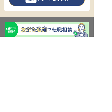
転職サポート申込み
求人検索
ホテル・宿泊業界情報コラム
転職マニュアル
おもてなしHRについて
採用ご担当者様へ
個人情報の取扱いについて
プライバシーポリシー
利用規約
退会手続き
運営会社
宿泊業界用語集
商標について
サイトマップ
公式コミュニティ