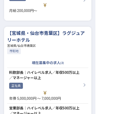
転職サポートに申し込む
無料
月給 200,000円〜
採用をお考えの企業様へ
【宮城県・仙台市青葉区】ラグジュア
リーホテル
宮城県
/
仙台市青葉区
市街地
現在募集中の求人
(
2
)
料飲部長│ハイレベル求人／年収500万以上
／マネージャー以上
正社員
年俸 5,000,000円 〜 7,000,000円
営業部長│ハイレベル求人／年収500万以上
／マネージャー以上