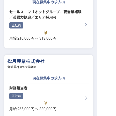
現在募集中の求人
(
1
)
セールス│マリオットグループ／要営業経験
／英語力歓迎／エリア採用可
正社員
月給 210,000円 〜 318,000円
松月産業株式会社
宮城県
/
仙台市青葉区
現在募集中の求人
(
7
)
財務担当者
正社員
月給 265,000円 〜 330,000円