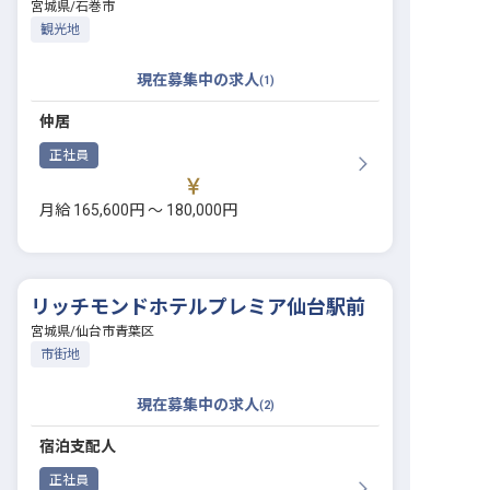
宮城県
/
石巻市
観光地
現在募集中の求人
(
1
)
仲居
正社員
月給 165,600円 〜 180,000円
リッチモンドホテルプレミア仙台駅前
宮城県
/
仙台市青葉区
市街地
現在募集中の求人
(
2
)
宿泊支配人
正社員