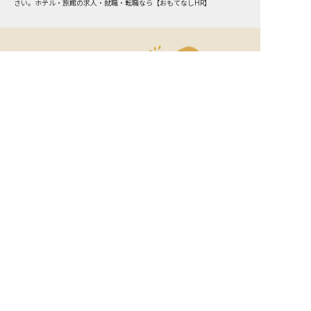
さい。ホテル・旅館の求人・就職・転職なら【おもてなしHR】
おもてなしHR
が
あなたのお仕事探しを
お手伝いします！
サポート登録後の流れ
サポート

電話で

マッチする

企業と

内定

登録
ヒアリング
求人をご紹介
面接
入社
宿泊業界専任のキャリアアドバイザーがあなたの転
職活動を徹底サポート!
納得できる転職先をご提案いたします。
サポートに申込む
無料