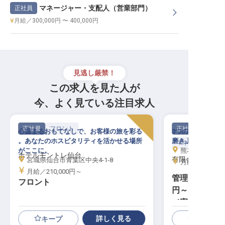
マネージャー・支配人（営業部門）
正社員
月給／300,000円 〜 400,000円
見逃し厳禁！
この求人を見た人が
今、よく見ている注目求人
正社員
フロント
正社員
心温まるおもてなしで、お客様の旅を彩る
3つの至高のリゾ
。あなたのホスピタリティを活かせる場所
磨き上げるマネジ
マネージャー・支
がここに。
熊本県上天草市松島町合津61
ホテルモントレ仙台
有限会社竜宮 法
宮城県仙台市青葉区中央4-1-8
月給／250,00
月給／210,000円～
管理マネージャ
フロント
円～／天草の
／寮有
詳しく見る
キープ