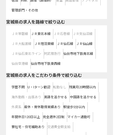
宿泊
料飲
調理（調理師）
客室
施設管理
ブライダル
管理部門・その他
宮城県
の求人を路線で絞り込む
ＪＲ常磐線
ＪＲ東北本線
ＪＲ石巻線
ＪＲ気仙沼線
ＪＲ大船渡線
ＪＲ陸羽東線
ＪＲ仙石線
ＪＲ仙山線
ＪＲ仙石東北ライン
阿武隈急行
仙台市地下鉄南北線
仙台空港線
仙台市地下鉄東西線
宮城県の求人をこだわり条件で絞り込む
学歴不問
U・Iターン歓迎
転勤なし
残業月20時間以内
海外勤務・出張あり
英語を活かせる
中国語を活かせる
外資系
産休・育休取得実績あり
駅徒歩5分以内
年間休日120日以上
完全週休2日制
マイカー通勤可
寮社宅・住宅補助あり
交通費全額支給