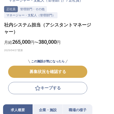
マネージャー・支配人（管理部門）
/
正社員
）
転職サポートに申し込む
無料
正社員
管理部門・その他
マネージャー・支配人（管理部門）
採用をお考えの企業様へ
社内システム担当（アシスタントマネージ
ャー）
265,000
380,000
月給
円〜
円
この施設が気になったら
募集状況を確認する
キープする
求人概要
企業・施設
職場の様子