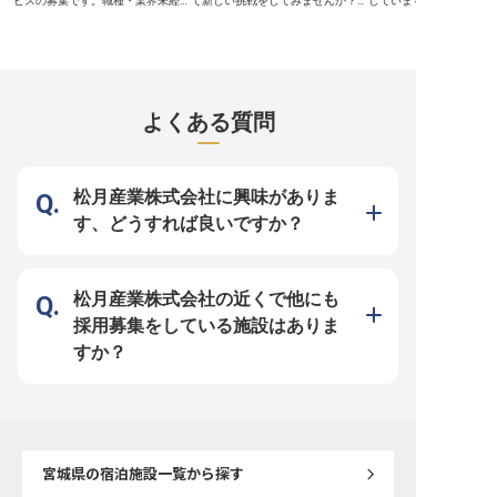
ビスの募集です。職種・業界未経験
て新しい挑戦をしてみませんか？業
しています。月給200,0
の方も大歓迎！研修制度でサポート
界大手のホテル運営企業がバックア
約社員として、バイキン
いたします。年間休日108日、リフ
ップする当施設で、営業部門全般の
食を調理し、お客様に素
レッシュ休暇ありと、プライベート
管理・運営をお任せします。年収
日のスタートを提供して
の時間を大切にしながら働ける好環
500万～700万円台の高待遇で、日
調理責任者の元での研修
境。昇給、年2回の賞与ありと充実
常会話レベル以上の英語力が必須。
いるので、未経験でも安
の待遇をご用意しました。JR仙台
あなたのマネージャーとしての豊富
器洗浄や清掃も含まれる
駅から徒歩3分と通勤しやすい好立
な経験を活かし、チームをリードし
いスキルが身につきます
地。貴方の笑顔でゲストに心地よい
ながら、ホスピタリティを大切にし
用のチャンスもあり、長
よくある質問
おもてなしをお願いします。※2023
たサービス提供を追求していきまし
境です。 ※2025年04月
年12月15日時点の情報です
ょう。充実した毎日が待っていま
情報です
す。正社員として、安定した雇用環
境で働きたい方、大歓迎です。
※2024年08月26日時点の情報です
松月産業株式会社に興味がありま
す、どうすれば良いですか？
松月産業株式会社の近くで他にも
採用募集をしている施設はありま
すか？
宮城県
の宿泊施設一覧から探す