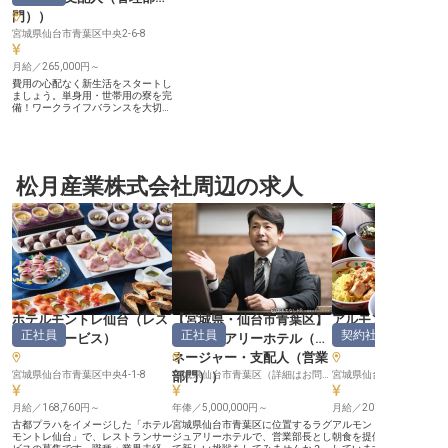
門）
）
宮城県仙台市青葉区中央2-6-8
月給／265,000円～
費用の心配なく新生活をスタートし
ましょう。単身用・世帯用の寮を完
備！ワークライフバランスを大切に
できる、年間休日は多めの120日！
土日祝日がお休みなので、家庭をお
持ちの方も無理なく働ける職場で
す。あなたの頑張りがしっかりと評
価される昇給・賞与あり！地域密着
型ビジネスホテルの店舗管理マネー
松月産業株式会社周辺の求人
ジャーにチャレンジしませんか？あ
なたのパソコンスキルやマネジメン
トスキルを存分に発揮してくださ
い。※この求人は2022年1月18日時
点の情報です
ホテルモントレ仙台
（
レス
【宮城県・仙台市青葉区】
アルモントホテル
正社員
正社員
契約社員
トランサービス
）
ラグジュアリーホテル
（
マ
理部門その他
ネージャー・支配人（営業
宮城県仙台市青葉区中央4-1-8
部門）
）
宮城県仙台市青葉区（詳細はお問い合わせください）※地図表示はエリア周辺であり、施設所在地ではありません
月給／168,760円～
年俸／5,000,000円～
月給／200,000円～
古都プラハをイメージした「ホテル
宮城県仙台市青葉区に位置するラグ
アルモントホテル仙台で
モントレ仙台」で、レストランサー
ジュアリーホテルで、営業部長とし
朝食を提供する調理スタ