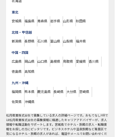
北海道
東北
宮城県
福島県
青森県
岩手県
山形県
秋田県
北陸・甲信越
新潟県
長野県
石川県
富山県
山梨県
福井県
中国・四国
広島県
岡山県
山口県
島根県
鳥取県
愛媛県
香川県
徳島県
高知県
九州・沖縄
福岡県
熊本県
鹿児島県
長崎県
大分県
宮崎県
佐賀県
沖縄県
松月産業株式会社で募集している求人の詳細ページです。おもてなしHRで
は松月産業株式会社の募集情報に精通したキャリアアドバイザーが、求人
情報や転職活動をサポートします。宮城県でホテル・旅館の求人・転職情
報をお探しの方にピッタリです。ビジネスホテルや温泉旅館など
青葉区
で
気になるホテル・旅館の求人があれば、電話やメールでお問い合わせくだ