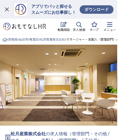
アプリでパッと探せる
ダウンロード
スムーズにお仕事探し！
ログイン
求人検索
転職相談
キープ
メニュー
求人・施設を探す
宮城県
仙台市
青葉区
松月産業株式会社
マネージャー・支配人（管理部門）/正社員の求人詳
キープした求人
就職・転職 合同説明会
おもてなしHRについて
ご利用の流れ
よくある質問
ホテル・宿泊業界情報コラム
松月産業株式会社
の求人情報（
管理部門・その他
/