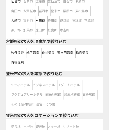
仙台市
石巻市
塩竈市
気仙沼市
白石市
名取市
角田市
多賀城市
岩沼市
登米市
栗原市
東松島市
大崎市
富谷市
刈田郡
柴田郡
伊具郡
亘理郡
宮城郡
黒川郡
加美郡
遠田郡
牡鹿郡
本吉郡
宮城県の求人を温泉地で絞り込む
秋保温泉
鳴子温泉
作並温泉
遠刈田温泉
松島温泉
青根温泉
登米市の求人を業態で絞り込む
シティホテル
ビジネスホテル
リゾートホテル
ラグジュアリーホテル
観光地旅館
温泉地旅館
高級旅館
その他宿泊施設
運営・その他
登米市の求人をロケーションで絞り込む
温泉地
市街地
観光地
スキー場
リゾート地