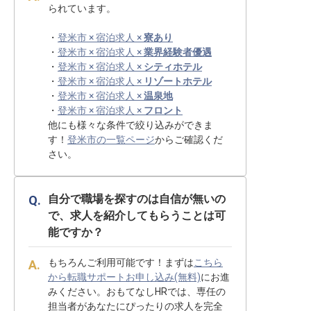
られています。
・
登米市 × 宿泊求人 ×
寮あり
・
登米市 × 宿泊求人 ×
業界経験者優遇
・
登米市 × 宿泊求人 ×
シティホテル
・
登米市 × 宿泊求人 ×
リゾートホテル
・
登米市 × 宿泊求人 ×
温泉地
・
登米市 × 宿泊求人 ×
フロント
他にも様々な条件で絞り込みができま
す！
登米市の一覧ページ
からご確認くだ
さい。
自分で職場を探すのは自信が無いの
で、求人を紹介してもらうことは可
能ですか？
もちろんご利用可能です！まずは
こちら
から転職サポートお申し込み(無料)
にお進
みください。おもてなしHRでは、専任の
担当者があなたにぴったりの求人を完全