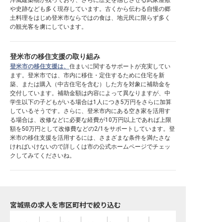
洋風建築物が残っており、さらに歴史を感じさせる武家屋敷
や史跡なども多く現存しています。古くから伝わる自慢の郷
土料理をはじめ登米市ならではの食は、地元民に限らず多く
の観光客を虜にしています。
登米市の移住支援の取り組み
登米市の移住支援は、
住まいに関するサポートが充実してい
ます。登米市では、市内に移住・定住するために住宅を新
築、または購入（中古住宅を含む）した方を対象に補助金を
交付しています。補助金額は内容によって異なりますが、中
学生以下の子どもがいる場合は1人につき5万円をさらに加算
しているそうです。さらに、登米市内にある空き家を活用す
る場合は、改修などに必要な経費が10万円以上であれば上限
額を50万円として改修費などの2/1をサポートしています。登
米市の移住支援を活用するには、さまざまな条件を満たさな
ければいけないので詳しくは市の公式ホームページでチェッ
クしてみてくださいね。
宮城県の求人を市区町村で絞り込む