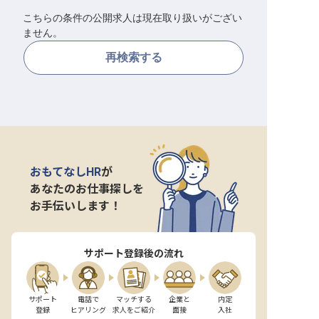
こちらの条件の公開求人は現在取り扱いがござい
転職サポートに申し込む
無料
ません。
再検索する
採用をお考えの企業様へ
おもてなしHR
が
あなたのお仕事探しを
お手伝いします！
サポート登録後の流れ
サポート

電話で

マッチする

企業と

内定

登録
ヒアリング
求人をご紹介
面接
入社