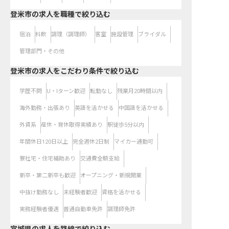
登米市の求人を職種で絞り込む
宿泊
料飲
調理（調理師）
客室
施設管理
ブライダル
管理部門・その他
登米市の求人をこだわり条件で絞り込む
学歴不問
U・Iターン歓迎
転勤なし
残業月20時間以内
海外勤務・出張あり
英語を活かせる
中国語を活かせる
外資系
産休・育休取得実績あり
駅徒歩5分以内
年間休日120日以上
完全週休2日制
マイカー通勤可
寮社宅・住宅補助あり
交通費全額支給
新卒・第二新卒も歓迎
オープニング・新規開業
中抜け勤務なし
未経験者歓迎
資格を活かせる
実務経験者優遇
普通自動車免許
調理師免許