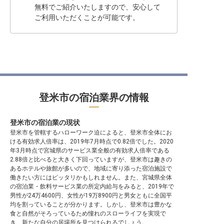
無料でご紹介いたしますので、安心して
ご利用いただくことが可能です。
登米市の宿泊業界の情報
登米市の宿泊業の現状
登米市を管轄するハローワーク迫によると、登米市全体にお
ける有効求人倍率は、2019年7月時点で0.82倍でした。2020
年3月時点で宮城県のサービス業全般の有効求人倍率である
2.88倍と比べると大きく下回っていますが、登米市は趣きの
あるホテルや旅館が多いので、地域に寄り添った宿泊施設で
働きたい方にはピッタリかもしれません。また、宮城県全体
の宿泊業・飲料サービス業の所定内給与をみると、2019年で
男性が24万4600円、女性が19万8900円と男女ともに全国平
均を割っていることが分かります。しかし、登米市は豊かな
食と自然がそろっているため憧れのスローライフを実現で
き、新たな自分の居場所を見つけられるでしょう。