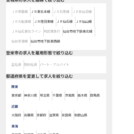
宮城県
の求人を路線で絞り込む
ＪＲ常磐線
ＪＲ東北本線
ＪＲ石巻線
ＪＲ気仙沼線
ＪＲ大船渡線
ＪＲ陸羽東線
ＪＲ仙石線
ＪＲ仙山線
ＪＲ仙石東北ライン
阿武隈急行
仙台市地下鉄南北線
仙台空港線
仙台市地下鉄東西線
登米市の求人を雇用形態で絞り込む
正社員
契約社員
パート・アルバイト
都道府県を変更して求人を絞り込む
関東
東京都
神奈川県
埼玉県
千葉県
茨城県
栃木県
群馬県
近畿
大阪府
兵庫県
京都府
滋賀県
奈良県
和歌山県
東海