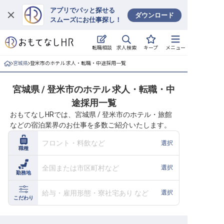
アプリでパッと探せる
ダウンロード
スムーズにお仕事探し！
ログイン
求人検索
転職相談
キープ
メニュー
求人・施設を探す
宮城県
登米市のホテル 求人・転職・中途採用一覧
キープした求人
宮城県 / 登米市のホテル 求人・転職・中
途採用一覧
就職・転職 合同説明会
おもてなしHRでは、宮城県 / 登米市のホテル・旅館
などの宿泊業界のお仕事を多数ご紹介いたします。
おもてなしHRについて
フロント・料飲など
選択
職種
ご利用の流れ
全国または市区町村など
選択
勤務地
よくある質問
給与・雇用形態・寮社宅あり など
選択
ホテル・宿泊業界情報コラム
こだわり