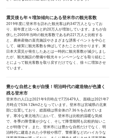
震災後も年々増加傾向にある登米市の観光客数
2019年度に登米市を訪れた観光客は約347万人となってお
り、前年度と比べると約20万人が増加しています。まちが合
併した2005年当時の観光客数である約221万人と比較する
と、農林産物の直売施設やさまざまな誘客イベントを中心と
して、確実に観光客数を伸ばしてきたことが分かります。東
日本大震災が発生したあとは一時的に観光客数が減少しまし
たが、観光施設の整備や観光キャンペーンなどを取り組むこ
とによって観光客数を取り戻すだけでなく、徐々に増加させ
ています。
豊かな自然と食が自慢！明治時代の建造物が色濃く
残る登米市
登米市の人口は2021年9月時点で7万6479人、面積は2021年7
月時点で536.12km2となっています。登米市は宮城県の北東
部に位置しており、総面積は県全体の7.36％を占めていま
す。寒冷な東北地方において、登米市は比較的温暖な気候
で、冬季の降雪量が少なく、そして降雪期間も比較的短いこ
とが特徴です。また、登米市には豊かな自然だけでなく、明
治時代に建造された小学校や県庁、警察署などのハイカラな