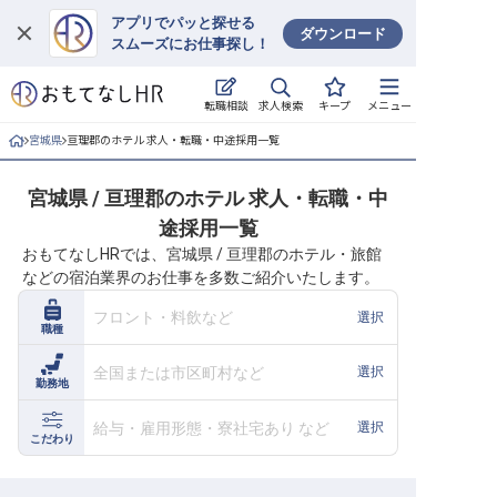
アプリでパッと探せる
ダウンロード
スムーズにお仕事探し！
ログイン
求人検索
転職相談
キープ
メニュー
求人・施設を探す
宮城県
亘理郡のホテル 求人・転職・中途採用一覧
キープした求人
宮城県 / 亘理郡のホテル 求人・転職・中
途採用一覧
就職・転職 合同説明会
おもてなしHRでは、宮城県 / 亘理郡のホテル・旅館
などの宿泊業界のお仕事を多数ご紹介いたします。
おもてなしHRについて
フロント・料飲など
選択
職種
ご利用の流れ
全国または市区町村など
選択
勤務地
よくある質問
給与・雇用形態・寮社宅あり など
選択
ホテル・宿泊業界情報コラム
こだわり