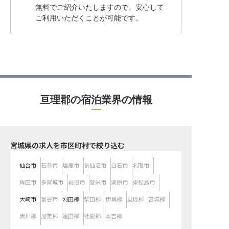
無料でご紹介いたしますので、安心して
ご利用いただくことが可能です。
亘理郡の宿泊業界の情報
宮城県の求人を市区町村で絞り込む
仙台市
石巻市
塩竈市
気仙沼市
白石市
名取市
角田市
多賀城市
岩沼市
登米市
栗原市
東松島市
大崎市
富谷市
刈田郡
柴田郡
伊具郡
亘理郡
宮城郡
黒川郡
加美郡
遠田郡
牡鹿郡
本吉郡