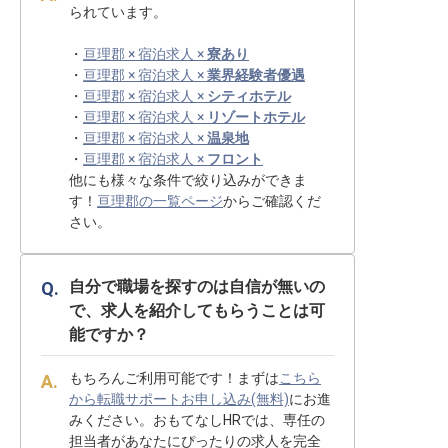
られています。
・
亘理郡 × 宿泊求人 ×
寮あり
・
亘理郡 × 宿泊求人 ×
業界経験者優遇
・
亘理郡 × 宿泊求人 ×
シティホテル
・
亘理郡 × 宿泊求人 ×
リゾートホテル
・
亘理郡 × 宿泊求人 ×
温泉地
・
亘理郡 × 宿泊求人 ×
フロント
他にも様々な条件で絞り込みができま
す！
亘理郡の一覧ページ
からご確認くだ
さい。
自分で職場を探すのは自信が無いの
で、求人を紹介してもらうことは可
能ですか？
もちろんご利用可能です！まずは
こちら
から転職サポートお申し込み(無料)
にお進
みください。おもてなしHRでは、専任の
担当者があなたにぴったりの求人を完全