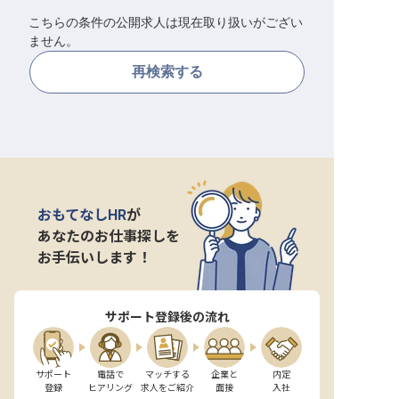
こちらの条件の公開求人は現在取り扱いがござい
転職サポートに申し込む
無料
ません。
再検索する
採用をお考えの企業様へ
おもてなしHR
が
あなたのお仕事探しを
お手伝いします！
サポート登録後の流れ
サポート

電話で

マッチする

企業と

内定

登録
ヒアリング
求人をご紹介
面接
入社