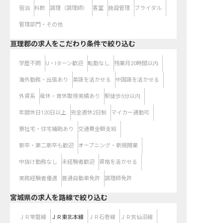
宿泊
料飲
調理（調理師）
客室
施設管理
ブライダル
管理部門・その他
亘理郡の求人をこだわり条件で絞り込む
学歴不問
U・Iターン歓迎
転勤なし
残業月20時間以内
海外勤務・出張あり
英語を活かせる
中国語を活かせる
外資系
産休・育休取得実績あり
駅徒歩5分以内
年間休日120日以上
完全週休2日制
マイカー通勤可
寮社宅・住宅補助あり
交通費全額支給
新卒・第二新卒も歓迎
オープニング・新規開業
中抜け勤務なし
未経験者歓迎
資格を活かせる
実務経験者優遇
普通自動車免許
調理師免許
宮城県
の求人を路線で絞り込む
ＪＲ常磐線
ＪＲ東北本線
ＪＲ石巻線
ＪＲ気仙沼線