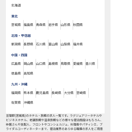
北海道
東北
宮城県
福島県
青森県
岩手県
山形県
秋田県
北陸・甲信越
新潟県
長野県
石川県
富山県
山梨県
福井県
中国・四国
広島県
岡山県
山口県
島根県
鳥取県
愛媛県
香川県
徳島県
高知県
九州・沖縄
福岡県
熊本県
鹿児島県
長崎県
大分県
宮崎県
佐賀県
沖縄県
亘理郡
(
宮城県
)のホテル・旅館の求人一覧です。ラグジュアリーホテルや
ビジネスホテル、老舗旅館や温泉旅館などの様々な宿泊施設はもちろん、
仲居さんや支配人、フロントやコンシェルジュ、料理長やパティシエ、ブ
ライダルコーディネーターまで、宿泊業界のあらゆる職種の求人をご用意