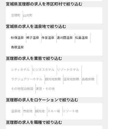
宮城県亘理郡の求人を市区町村で絞り込む
亘理町
山元町
宮城県の求人を温泉地で絞り込む
秋保温泉
鳴子温泉
作並温泉
遠刈田温泉
松島温泉
青根温泉
亘理郡の求人を業態で絞り込む
シティホテル
ビジネスホテル
リゾートホテル
ラグジュアリーホテル
観光地旅館
温泉地旅館
高級旅館
その他宿泊施設
運営・その他
亘理郡の求人をロケーションで絞り込む
温泉地
市街地
観光地
スキー場
リゾート地
亘理郡の求人を職種で絞り込む