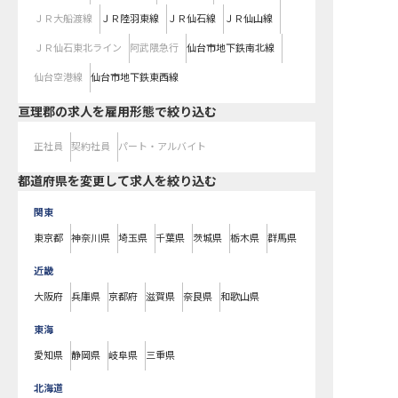
ＪＲ大船渡線
ＪＲ陸羽東線
ＪＲ仙石線
ＪＲ仙山線
ＪＲ仙石東北ライン
阿武隈急行
仙台市地下鉄南北線
仙台空港線
仙台市地下鉄東西線
亘理郡の求人を雇用形態で絞り込む
正社員
契約社員
パート・アルバイト
都道府県を変更して求人を絞り込む
関東
東京都
神奈川県
埼玉県
千葉県
茨城県
栃木県
群馬県
近畿
大阪府
兵庫県
京都府
滋賀県
奈良県
和歌山県
東海
愛知県
静岡県
岐阜県
三重県
北海道