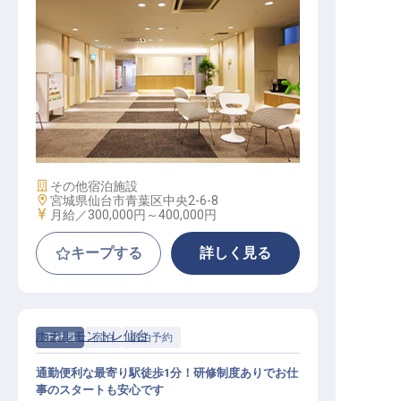
本部長補佐（ホテル事業）
施設業態
その他宿泊施設
勤務地
宮城県仙台市青葉区中央2-6-8
給与
月給／300,000円～
400,000円
キープする
詳しく見る
ホテルモントレ仙台
正社員
宿泊
宿泊予約
通勤便利な最寄り駅徒歩1分！研修制度ありでお仕
事のスタートも安心です