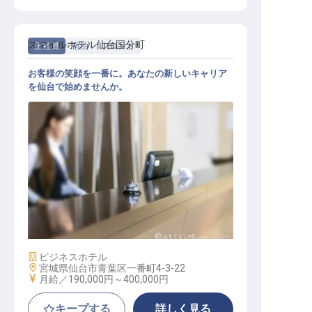
スマイルホテル仙台国分町
正社員
宿泊
フロント
お客様の笑顔を一番に。あなたの新しいキャリア
を仙台で始めませんか。
フロント
施設業態
ビジネスホテル
勤務地
宮城県仙台市青葉区一番町4-3-22
給与
月給／190,000円～
400,000円
キープする
詳しく見る