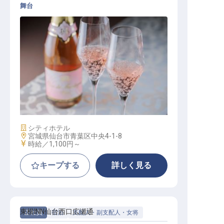
舞台
宴会調理スタッフ
施設業態
シティホテル
勤務地
宮城県仙台市青葉区中央4-1-8
給与
時給／1,100円～
キープする
詳しく見る
東横INN仙台西口広瀬通
正社員
宿泊
支配人・副支配人・女将