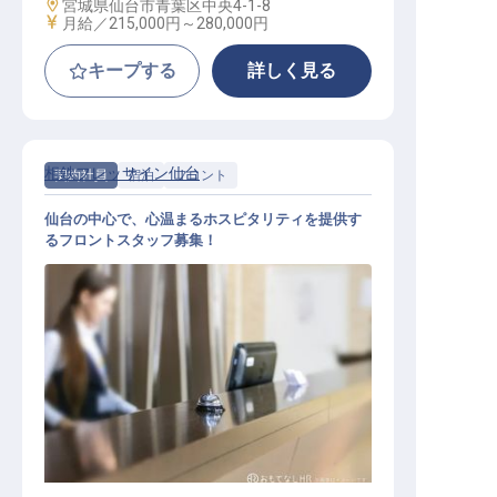
勤務地
宮城県仙台市青葉区中央4-1-8
給与
月給／215,000円～
280,000円
キープする
詳しく見る
相鉄フレッサイン仙台
契約社員
宿泊
フロント
仙台の中心で、心温まるホスピタリティを提供す
るフロントスタッフ募集！
フロントスタッフ