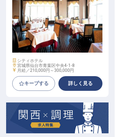
フロント
施設業態
シティホテル
勤務地
宮城県仙台市青葉区中央4-1-8
給与
月給／210,000円～
300,000円
キープする
詳しく見る