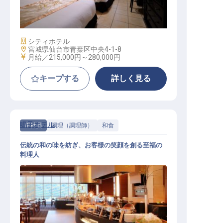
宿泊支配人
施設業態
シティホテル
勤務地
宮城県仙台市青葉区中央4-1-8
給与
月給／215,000円～
280,000円
キープする
詳しく見る
鳴子ホテル
正社員
調理（調理師）
和食
伝統の和の味を紡ぎ、お客様の笑顔を創る至福の
料理人