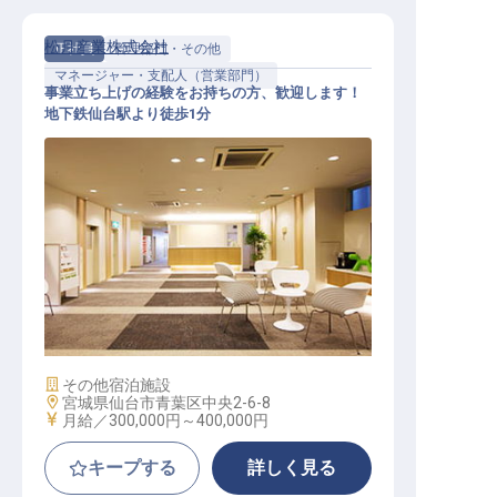
松月産業株式会社
正社員
管理部門・その他
マネージャー・支配人（営業部門）
事業立ち上げの経験をお持ちの方、歓迎します！
地下鉄仙台駅より徒歩1分
不動産事業部マネージャー
施設業態
その他宿泊施設
勤務地
宮城県仙台市青葉区中央2-6-8
給与
月給／300,000円～
400,000円
キープする
詳しく見る