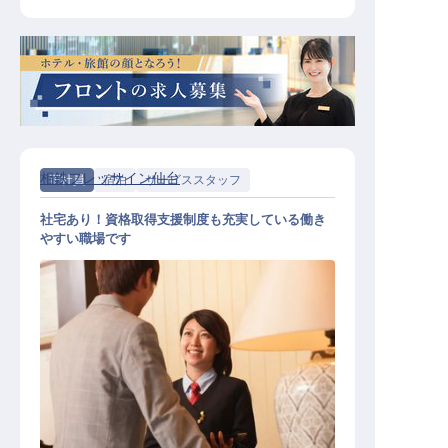
相鉄フレッサイン仙台
正社員
宿泊
サービススタッフ
社宅あり！資格取得支援制度も充実している働き
やすい職場です
総合職（ホテル運営業務）