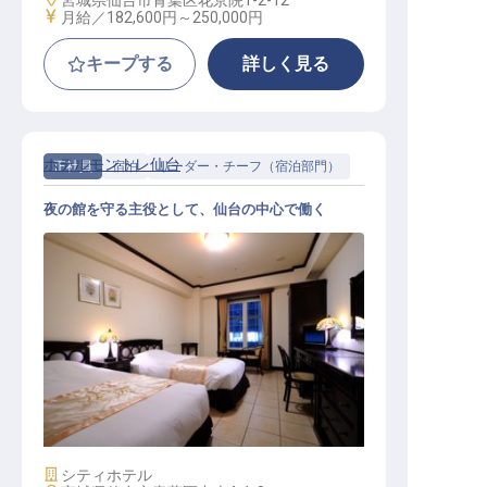
宮城県仙台市青葉区花京院1-2-12
給与
月給／182,600円～
250,000円
キープする
詳しく見る
ホテルモントレ仙台
正社員
宿泊
リーダー・チーフ（宿泊部門）
夜の館を守る主役として、仙台の中心で働く
フロント 夜勤インチャージ
施設業態
シティホテル