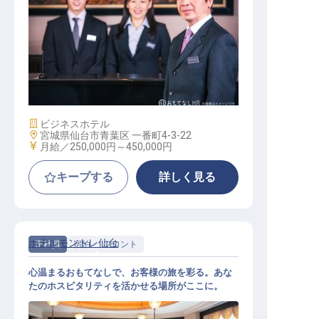
ホテル副支配人・マネージャー候補
施設業態
ビジネスホテル
勤務地
宮城県仙台市青葉区 一番町4-3-22
給与
月給／250,000円～
450,000円
キープする
詳しく見る
ホテルモントレ仙台
正社員
宿泊
フロント
心温まるおもてなしで、お客様の旅を彩る。あな
たのホスピタリティを活かせる場所がここに。