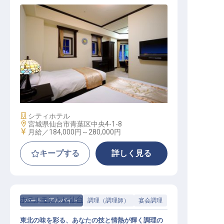
宿泊予約
施設業態
シティホテル
勤務地
宮城県仙台市青葉区中央4-1-8
給与
月給／184,000円～
280,000円
キープする
詳しく見る
ホテルモントレ仙台
パート・アルバイト
調理（調理師）
宴会調理
東北の味を彩る、あなたの技と情熱が輝く調理の