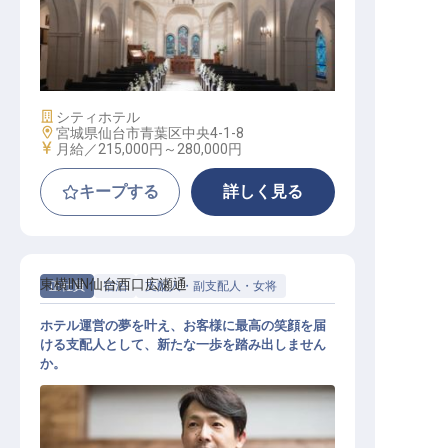
ウエディングプランナーリーダー
施設業態
シティホテル
勤務地
宮城県仙台市青葉区中央4-1-8
給与
月給／215,000円～
280,000円
キープする
詳しく見る
東横INN仙台西口広瀬通
正社員
宿泊
支配人・副支配人・女将
ホテル運営の夢を叶え、お客様に最高の笑顔を届
ける支配人として、新たな一歩を踏み出しません
か。