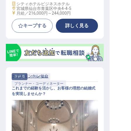
施設業態
シティホテル
ビジネスホテル
勤務地
宮城県仙台市青葉区中央4-4-5
給与
月給／216,000円～
244,000円
キープする
詳しく見る
ホテルモントレ仙台
正社員
ブライダル
プランナー・コーディネーター
これまでの経験を活かし、お客様の理想の結婚式
を実現しませんか？