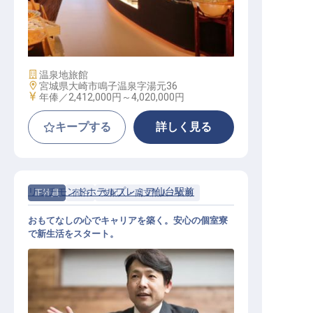
調理師（和食）
施設業態
温泉地旅館
勤務地
宮城県大崎市鳴子温泉字湯元36
給与
年俸／2,412,000円～
4,020,000円
キープする
詳しく見る
リッチモンドホテルプレミア仙台駅前
正社員
宿泊
支配人・副支配人・女将
おもてなしの心でキャリアを築く。安心の個室寮
で新生活をスタート。