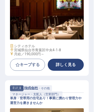
フロントスタッフ
施設業態
シティホテル
勤務地
宮城県仙台市青葉区中央4-1-8
給与
月給／190,000円～
キープする
詳しく見る
松月産業株式会社
正社員
管理部門・その他
マネージャー・支配人（営業部門）
単身・世帯用の住宅あり！事業に携わり管理力や
運営力を磨きませんか