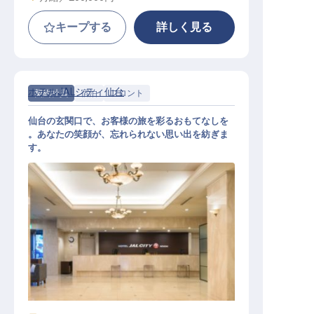
キープする
詳しく見る
ホテルJALシティ仙台
契約社員
宿泊
フロント
仙台の玄関口で、お客様の旅を彩るおもてなしを
。あなたの笑顔が、忘れられない思い出を紡ぎま
す。
フロント