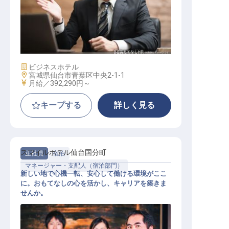
宿泊支配人
施設業態
ビジネスホテル
勤務地
宮城県仙台市青葉区中央2-1-1
給与
月給／392,290円～
キープする
詳しく見る
スマイルホテル仙台国分町
正社員
宿泊
マネージャー・支配人（宿泊部門）
新しい地で心機一転、安心して働ける環境がここ
に。おもてなしの心を活かし、キャリアを築きま
せんか。