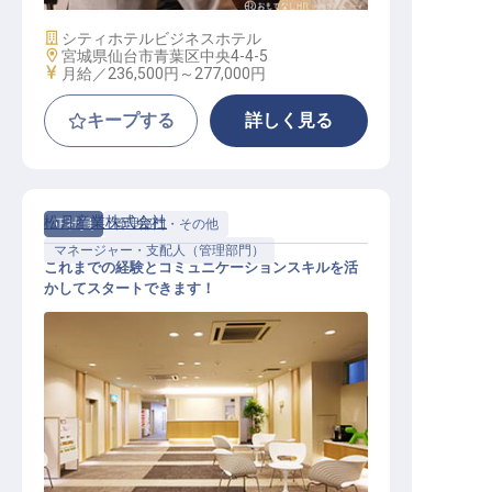
施設業態
シティホテル
ビジネスホテル
勤務地
宮城県仙台市青葉区中央4-4-5
給与
月給／236,500円～
277,000円
キープする
詳しく見る
松月産業株式会社
正社員
管理部門・その他
マネージャー・支配人（管理部門）
これまでの経験とコミュニケーションスキルを活
かしてスタートできます！
社内システム担当（アシスタントマ