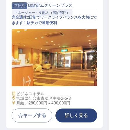
ホテルプレミアムグリーンプラス
正社員
宿泊
マネージャー・支配人（宿泊部門）
完全週休2日制でワークライフバランスを大切にで
きます！駅チカで通勤便利
収益管理アナリスト（レベニューマ
ネージャー）
施設業態
ビジネスホテル
勤務地
宮城県仙台市青葉区中央2-6-8
給与
月給／280,000円～
400,000円
キープする
詳しく見る