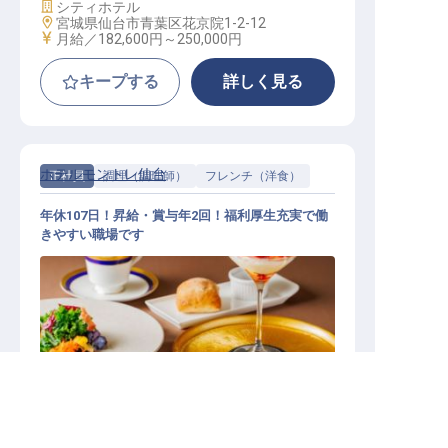
施設業態
シティホテル
勤務地
宮城県仙台市青葉区花京院1-2-12
給与
月給／182,600円～
250,000円
キープする
詳しく見る
ホテルモントレ仙台
正社員
調理（調理師）
フレンチ（洋食）
年休107日！昇給・賞与年2回！福利厚生充実で働
きやすい職場です
求人を紹介してもらう
洋食調理