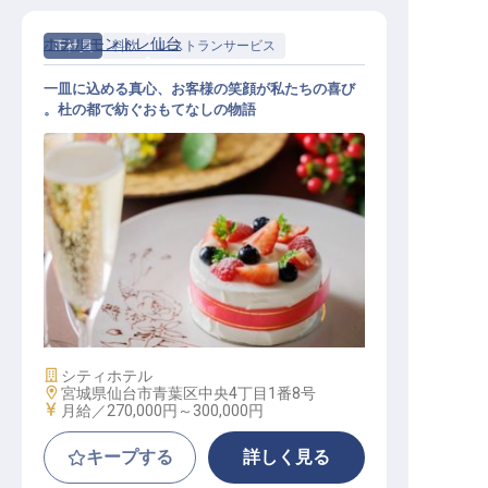
ホテルモントレ仙台
正社員
料飲
レストランサービス
一皿に込める真心、お客様の笑顔が私たちの喜び
。杜の都で紡ぐおもてなしの物語
レストランサービススタッフ
施設業態
シティホテル
勤務地
宮城県仙台市青葉区中央4丁目1番8号
給与
月給／270,000円～
300,000円
キープする
詳しく見る