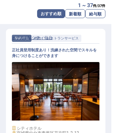
1 ~ 37
件/
37
件
転職サポートに申し込む
無料
おすすめ順
新着順
給与順
採用をお考えの企業様へ
ホテルJALシティ仙台
契約社員
料飲
レストランサービス
正社員登用制度あり！洗練された空間でスキルを
身につけることができます
料飲サービス
施設業態
シティホテル
勤務地