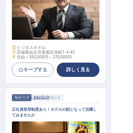
ホテル支配人
施設業態
ビジネスホテル
勤務地
宮城県仙台市青葉区本町1-4-45
給与
月給／350,000円～
370,000円
キープする
詳しく見る
ホテルモントレ仙台
契約社員
宿泊
フロント
正社員登用制度あり！ホテルの顔となって活躍し
てみませんか