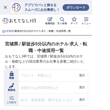
アプリでパッと探せる
ダウンロード
スムーズにお仕事探し！
ログイン
求人検索
転職相談
キープ
メニュー
求人・施設を探す
宮城県
駅徒歩5分以内のホテル 求人・転職・中途採用一覧
キープした求人
宮城県 / 駅徒歩5分以内のホテル 求人・転
職・中途採用一覧
就職・転職 合同説明会
おもてなしHRでは、宮城県 / 駅徒歩5分以内のホテ
ル・旅館などの宿泊業界のお仕事を多数ご紹介いた
おもてなしHRについて
します。
ご利用の流れ
フロント・料飲など
選択
職種
よくある質問
全国または市区町村など
選択
勤務地
ホテル・宿泊業界情報コラム
給与・雇用形態・寮社宅あり など
選択
こだわり