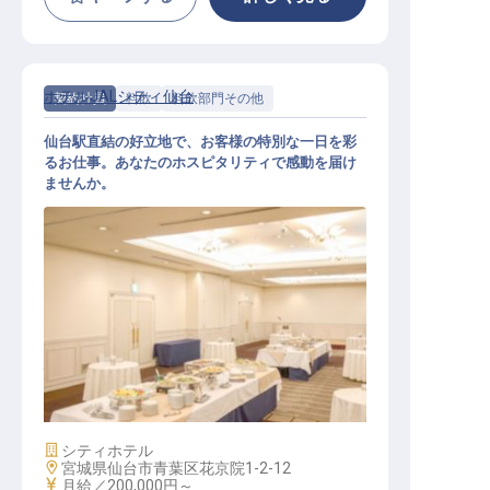
ホテルJALシティ仙台
契約社員
料飲
料飲部門その他
仙台駅直結の好立地で、お客様の特別な一日を彩
るお仕事。あなたのホスピタリティで感動を届け
ませんか。
バンケットサービス 契約社員
施設業態
シティホテル
勤務地
宮城県仙台市青葉区花京院1-2-12
給与
月給／200,000円～