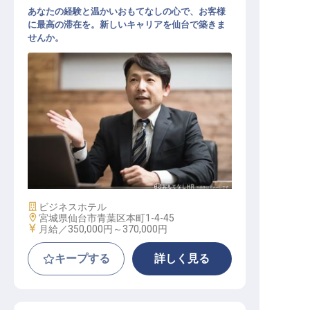
あなたの経験と温かいおもてなしの心で、お客様
に最高の滞在を。新しいキャリアを仙台で築きま
せんか。
ホテル支配人
施設業態
ビジネスホテル
勤務地
宮城県仙台市青葉区本町1-4-45
給与
月給／350,000円～
370,000円
キープする
詳しく見る