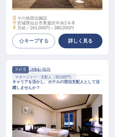
ネージャー）
施設業態
その他宿泊施設
勤務地
宮城県仙台市青葉区中央2-6-8
給与
月給／265,000円～
380,000円
キープする
詳しく見る
ホテルモントレ仙台
正社員
宿泊
マネージャー・支配人（宿泊部門）
キャリアを活かし、ホテルの宿泊支配人として活
躍しませんか？