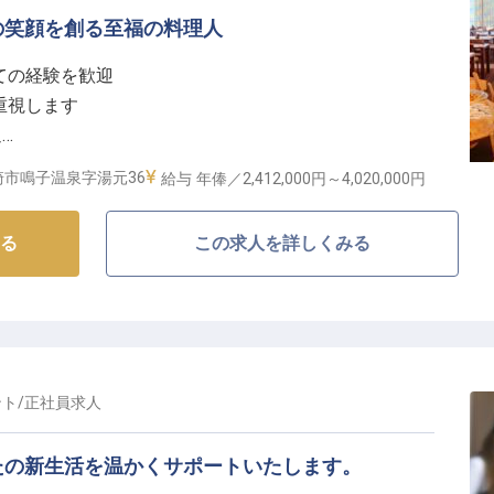
環境】
の笑顔を創る至福の料理人
安心して長く働ける環境を大切にしています。
あり、ライフステージの変化にも柔軟に対応。個室寮も
ての経験を歓迎
実させながら仕事に集中できます。マイカー通勤も可能
重視します
い方も、先輩スタッフが丁寧にサポートしますのでご安
迎
実施
市鳴子温泉字湯元36
給与
年俸／2,412,000円～
4,020,000円
し、おもてなしのプロフェッショナルを目指しましょ
てなしの料理人として】
る
この求人を詳しくみる
食の調理スキルを活かせるポジションです。食材の目利
食料理人としての経験を存分に発揮できます。お客様の
て調理する、やりがいのある環境でお待ちしておりま
、成長できる職場環境】
ント
/
正社員
求人
る技術向上を目指せる環境が整っています。食材の発注
ネジメントスキルも自然と身につきます。和気あいあい
たの新生活を温かくサポートいたします。
ョナルとしての成長を実感できる環境です。先輩スタッ