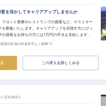
得意を活かしてキャリアアップしませんか
、フロント業務やレストランでの接客など、ゲストサー
フを募集いたします。キャリアアップを目指す方にぴっ
学の資格をお持ちの方には1万円の手当も支給します。
30客室のリゾートホテルです。「モダンジャパニーズ」
郡蔵王町遠刈田温泉字上ノ原88-11
ザインで、非日常の空間を提供しています。※この求人
る
この求人を詳しくみる
ト
/
正社員
求人