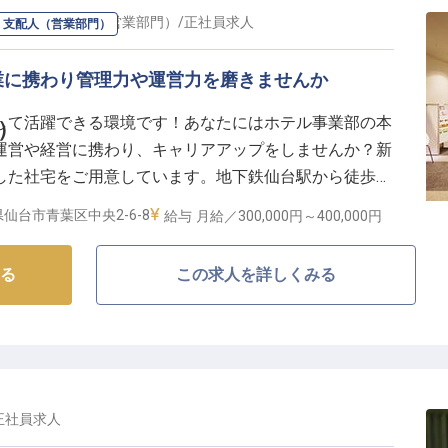
ジャー・支配人（営業部門）
/
正社員
求人
・支配人（営業部門）
業に携わり管理力や運営力を磨きませんか
して活躍できる環境です！あなたにはホテル事業部の本
）
運営や経営に携わり、キャリアアップをしませんか？新
した社宅をご用意しています。地下鉄仙台駅から徒歩1
内に複数のホテルを展開しています。地域に根差したサ
仙台市青葉区中央2-6-8
給与
月給／300,000円～
400,000円
広い顧客層に対応したホテル運営を行なう会社です。※
情報です
る
この求人を詳しくみる
正社員
求人