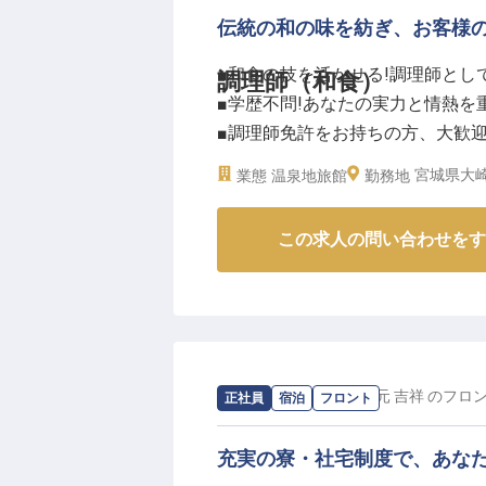
ーー【安心して長く働ける充実の
伝統の和の味を紡ぎ、お客様
当館では、スタッフ一人ひとりが
産休・育児休暇制度の取得実績も
■和食の技を活かせる!調理師とし
調理師（和食）
完備しており、プライベートも充
■学歴不問!あなたの実力と情熱を
で、無料駐車場も完備。経験が浅
■調理師免許をお持ちの方、大歓
心ください。
■快適な職場環境!原則屋内禁煙を
宮城県大崎
業態
温泉地旅館
お客様の笑顔のために、共に成長
勤務地
う。
ーー【伝統と革新が息づく、おも
※2025年12月16日時点の情報です
この求人の問い合わせをす
四季折々の食材を活かした本格和
きから仕込み、盛り付けまで、和
笑顔のために、一品一品心を込め
す。
ーー【チームワークを大切にする
求人情報：
鳴子温泉 湯元 吉祥
の
フロ
正社員
宿泊
フロント
経験豊富な料理長のもと、さらな
業務も担当していただくため、マ
充実の寮・社宅制度で、あな
とした職場の中で、プロフェッシ