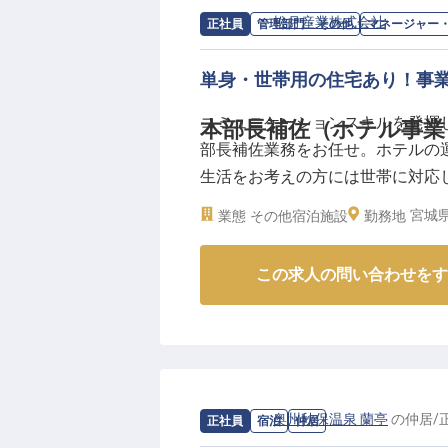
求人情報：
松月産業株式会社
の
マネー
正社員
管理部門・その他
マネージャー
単身・世帯用の住宅あり！事
コミュニケーションスキルを発揮
本部長補佐（ホテル事業
部長補佐業務をお任せ。ホテルの
生活をお考えの方には世帯に対応
分の「松月産業株式会社」は、市
宮城県
業態
その他宿泊施設
勤務地
ービスを低価格高品質で提供、幅
この求人は2023年5月23日時点の
この求人の問い合わせをす
求人情報：
奥州秋保温泉 蘭亭
の
仲居
/
正社員
宿泊
仲居