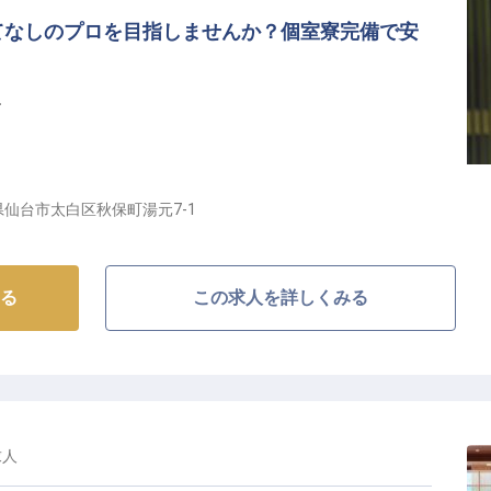
てなしのプロを目指しませんか？個室寮完備で安
す
境
県仙台市太白区秋保町湯元7-1
る場所】
残るひとときを演出するお仕事です。
る
この求人を詳しくみる
当館では、訪れるすべてのお客様に心温まるおもてなし
理提供を通じて、お客様との会話を楽しみ、旅の思い出
お客様の笑顔が、何よりのやりがいとなるでしょう。
心を込めたサービスで、お客様に最高の癒しと感動をお
求人