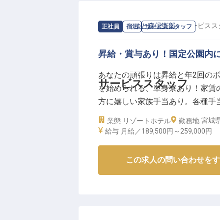
求人情報：
ゆと森倶楽部
の
サービスス
正社員
宿泊
サービススタッフ
昇給・賞与あり！国定公園内
あなたの頑張りは昇給と年2回の
サービススタッフ
を始められる、単身寮あり！家賃
方に嬉しい家族手当あり。各種手当
しているので、仕事も自分の時間
宮城
業態
リゾートホテル
勤務地
部」。13万㎡の森に囲まれた環境
給与
月給／189,500円～
259,000円
2022年11月21日時点の情報です
この求人の問い合わせをす