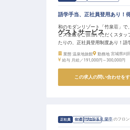
語学手当、正社員登用あり！
和のモダンリゾート「竹泉荘」で
ゲストサービス
ビス全般をご担当いただくスタッ
たりの、正社員登用制度あり！語
当館は、蔵王国定公園内に佇む全
宮城県刈田
業態
温泉地旅館
勤務地
をコンセプトとする洗練されたデ
給与
月給／191,000円～
300,000円
は2023年9月25日時点の情報です
この求人の問い合わせをす
求人情報：
奥州秋保温泉 蘭亭
の
フロン
正社員
宿泊
フロント