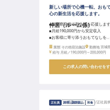
新しい場所で心機一転、おも
心の新生活を応援します。
■個室寮完備で新生活を応援しま
仲居（ルーム係）
■月給190,000円から安定収入
■お客様に寄り添うおもてなしを
■産休育休実績あり長く働ける環
宮城
業態
その他宿泊施設
勤務地
給与
月給／190,000円～
200,000円
ーー【心温まるおもてなしを届け
歴史ある温泉地で、お客様の心に
この求人の問い合わせをす
四季折々の美しい景色に囲まれた
を提供しています。夕食の会席料
を彩るお手伝いをしてください。
一つ一つの出会いを大切にし、真
届けします。
求人情報：
鳴子ホテル
の
和食
/
正社員
正社員
調理（調理師）
和食