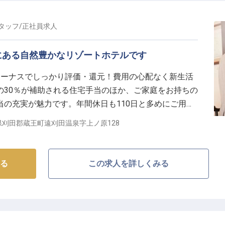
タッフ
/
正社員
求人
にある自然豊かなリゾートホテルです
ボーナスでしっかり評価・還元！費用の心配なく新生活
の30％が補助される住宅手当のほか、ご家庭をお持ちの
の充実が魅力です。年間休日も110日と多めにご用意
も大切にできます。国定公園の中に建つ「ゆと森倶楽
県刈田郡蔵王町遠刈田温泉字上ノ原128
でリフレッシュしながら働きませんか？※この求人は
る
この求人を詳しくみる