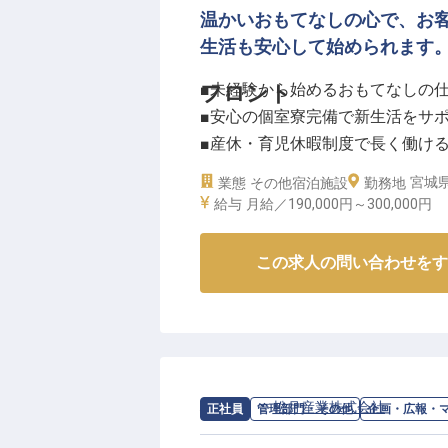
温かいおもてなしの心で、お
生活も安心して始められます
■未経験から始めるおもてなしの
フロント
■安心の個室寮完備で新生活をサ
■産休・育児休暇制度で長く働け
■月給190,000円、交通費も別途支
宮城
業態
その他宿泊施設
勤務地
給与
月給／190,000円～
300,000円
ーー【お客様の心に残るおもてな
当旅館では、お客様一人ひとりに
この求人の問い合わせをす
フロント業務は、お客様が最初に
切な役割です。チェックインから
し、忘れられない思い出作りに貢
未経験の方も、先輩スタッフが丁
求人情報：
松月産業株式会社
の
企画・
正社員
管理部門・その他
企画・広報・
ーー【安心して長く働ける環境と
新しい生活を始める方にも安心し