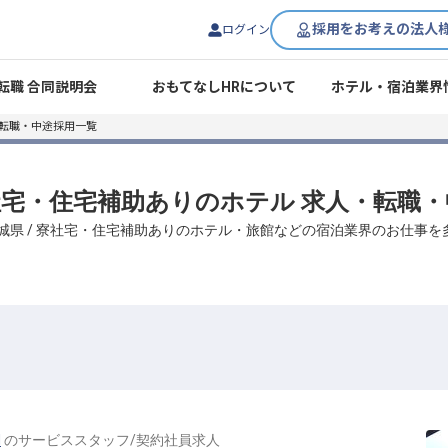
採用をお考えの法人
ログイン
転職 合同説明会
おもてなしHRについて
ホテル・宿泊業界
・転職・中途採用一覧
寮社宅・住宅補助ありのホテル 求人・転職
城県 / 寮社宅・住宅補助ありのホテル・旅館などの宿泊業界のお仕事
N
の
サービススタッフ
/
契約社員
求人