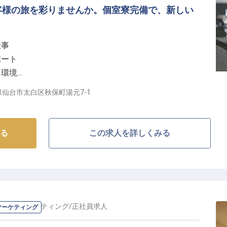
客様の旅を彩りませんか。個室寮完備で、新しい
。
仕事
ポート
る環境
給
県仙台市太白区秋保町湯元7-1
しを】
寄り添い、心温まるおもてなしを大切にしています。
る
この求人を詳しくみる
触れる「宿の顔」として、旅の始まりと終わりを彩る大
チェックアウトまで、お客様の快適な滞在をサポート
献してください。
寧に指導しますのでご安心ください。
広報・マーケティング
/
正社員
求人
マーケティング
充実のサポート】
ていただけるよう、エアコンやミニキッチン、ユニット