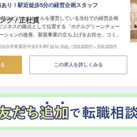
与あり！駅近徒歩5分の経営企画スタッフ
ます。
ており、ライフステージの変化にも柔軟に対応しながら
店舗のビジネスホテルを運営している当社での経営企画
グ / 正社員
社会保険完備はもちろん、社割弁当やマイカー通勤可な
ビジネスの拠点として位置する「ホテルグリーンチェー
も充実。
レーションの改善、新規事業の立ち上げをお任せ。コミ
も大切にする旅館で、あなたらしいおもてなしを追求し
活かして働ける環境です。昇給・賞与があるので頑張り
仙台市青葉区中央2-6-8
給与
月給／250,000円～
350,000円
世帯用の住宅を用意しているのですぐ働けます。※この
る
この求人を詳しくみる