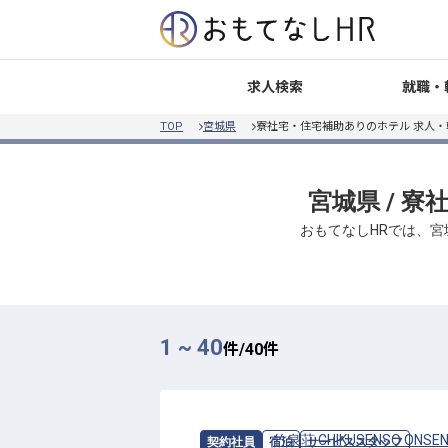
就職・
求人検索
TOP
宮城県
寮社宅・住宅補助ありのホテル 求人
宮城県 / 
おもてなしHRでは、宮
1 ~ 40
件/
40
件
求人情報：
竹泉荘 CHIKUSENSO ONSE
契約社員
宿泊
サービススタッフ