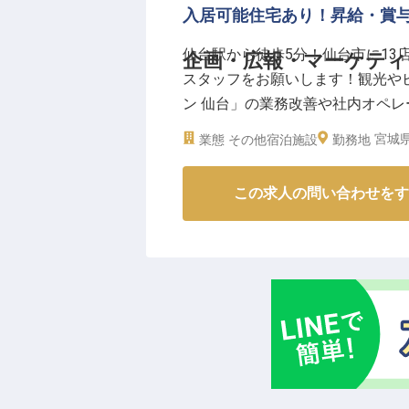
入居可能住宅あり！昇給・賞
バス完備の個室寮をご用意してい
また、産休・育児休暇制度も整っ
仙台駅から徒歩5分！仙台市に13
企画・広報・マーケティン
長くキャリアを築ける環境です。
スタッフをお願いします！観光や
ど、日々の生活を支える福利厚生
ン 仙台」の業務改善や社内オペ
お客様だけでなく、働くスタッフ
ュニケーションスキルがある方は
宮城県
業態
その他宿泊施設
ませんか。
勤務地
を評価してもらえます。単身用や
※2025年12月16日時点の情報です
求人は2021年6月16日の情報です
この求人の問い合わせをす