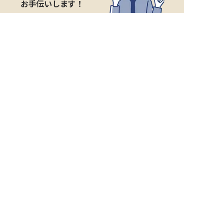
お手伝いします！
サポート登録後の流れ
サポート

電話で

マッチする

企業と

内定

登録
ヒアリング
求人をご紹介
面接
入社
宿泊業界専任のキャリアアドバイザーがあなたの転
職活動を徹底サポート!
納得できる転職先をご提案いたします。
サポートに申込む
無料
おもてなしHRについて
ご利用の流れ