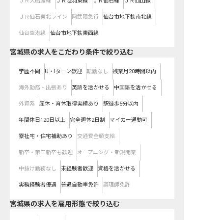
ＪＲ大船渡線
ＪＲ陸羽東線
ＪＲ仙石線
ＪＲ仙山線
ＪＲ仙石東北ライン
阿武隈急行
仙台市地下鉄南北線
仙台空港線
仙台市地下鉄東西線
宮城県の求人をこだわり条件で絞り込む
学歴不問
U・Iターン歓迎
転勤なし
残業月20時間以内
海外勤務・出張あり
英語を活かせる
中国語を活かせる
外資系
産休・育休取得実績あり
駅徒歩5分以内
年間休日120日以上
完全週休2日制
マイカー通勤可
寮社宅・住宅補助あり
交通費全額支給
新卒・第二新卒も歓迎
オープニング・新規開業
中抜け勤務なし
未経験者歓迎
資格を活かせる
実務経験者優遇
普通自動車免許
調理師免許
宮城県の求人を雇用形態で絞り込む