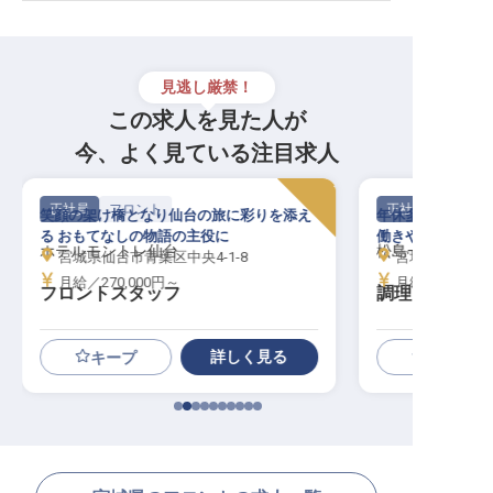
見逃し厳禁！
この求人を見た人が
今、よく見ている注目求人
正社員
フロント
正社員
笑顔の架け橋となり仙台の旅に彩りを添え
年休多めの110
る おもてなしの物語の主役に
働きやすい職場で
ホテルモントレ仙台
松島一の坊
宮城県仙台市青葉区中央4-1-8
宮城県宮城郡松
月給／270,000円～
月給／172,00
フロントスタッフ
調理スタッフ
詳しく見る
キープ