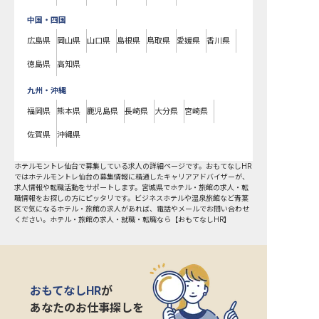
中国・四国
広島県
岡山県
山口県
島根県
鳥取県
愛媛県
香川県
徳島県
高知県
九州・沖縄
福岡県
熊本県
鹿児島県
長崎県
大分県
宮崎県
佐賀県
沖縄県
ホテルモントレ仙台で募集している求人の詳細ページです。おもてなしHR
ではホテルモントレ仙台の募集情報に精通したキャリアアドバイザーが、
求人情報や転職活動をサポートします。宮城県でホテル・旅館の求人・転
職情報をお探しの方にピッタリです。ビジネスホテルや温泉旅館など
青葉
区
で気になるホテル・旅館の求人があれば、電話やメールでお問い合わせ
ください。ホテル・旅館の求人・就職・転職なら【おもてなしHR】
おもてなしHR
が
あなたのお仕事探しを