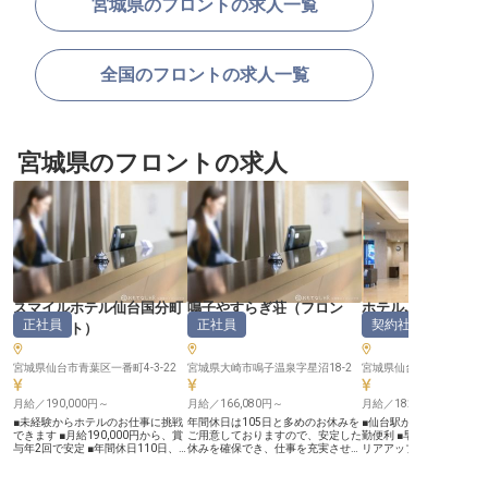
宮城県のフロントの求人一覧
全国のフロントの求人一覧
宮城県のフロントの求人
スマイルホテル仙台国分町
鳴子やすらぎ荘
（
フロン
ホテルJALシティ
正社員
正社員
契約社員
（
フロント
）
ト
）
ロント
）
宮城県仙台市青葉区一番町4-3-22
宮城県大崎市鳴子温泉字星沼18-2
宮城県仙台市青葉区花京院1
月給／190,000円～
月給／166,080円～
月給／182,600円～
■未経験からホテルのお仕事に挑戦
年間休日は105日と多めのお休みを
■仙台駅から徒歩3分の好
できます ■月給190,000円から、賞
ご用意しておりますので、安定した
勤便利 ■早期正社員登用
与年2回で安定 ■年間休日110日、
休みを確保でき、仕事を充実させな
リアアップ ■充実した休
プライベートも充実可能 ■資格取得
がら自分の時間も大切できる環境！
ライベートも充実 ■月給18
支援制度でスキルアップを応援 ー
あなたには、フロントスタッフをお
から、賞与年2回支給 ーー【お客様
ー【お客様の心に残るおもてなし
任せいたします。あたたかい接客
の心に残るおもてなしを