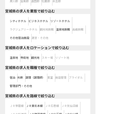
黒川郡
加美郡
遠田郡
牡鹿郡
本吉郡
宮城県の求人を業態で絞り込む
シティホテル
ビジネスホテル
リゾートホテル
ラグジュアリーホテル
観光地旅館
温泉地旅館
高級旅館
その他宿泊施設
運営・その他
宮城県の求人をロケーションで絞り込む
温泉地
市街地
観光地
スキー場
リゾート地
宮城県の求人を職種で絞り込む
宿泊
料飲
調理（調理師）
客室
施設管理
ブライダル
管理部門・その他
宮城県
の求人を路線で絞り込む
ＪＲ常磐線
ＪＲ東北本線
ＪＲ石巻線
ＪＲ気仙沼線