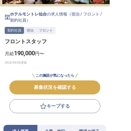
転職サポートに申し込む
無料
ホテルモントレ仙台
の求人情報（
宿泊
/
フロント
/
契約社員
）
採用をお考えの企業様へ
契約社員
宿泊
フロント
フロントスタッフ
190,000
月給
円〜
この施設が気になったら
募集状況を確認する
キープする