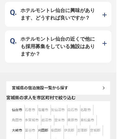
やりがいのあるお仕事です。 未経
験の方も安心してスタートできるよ
う、先輩スタッフが丁寧にサポート
ホテルモントレ仙台に興味があり
いたします。 お客様の笑顔のため
に、あなたの温かい心と笑顔を活か
ます、どうすれば良いですか？
してください。 ーー【安心して長
く働ける環境と成長】 学歴不問、
未経験の方も大歓迎です。 ホテル
業界での経験がない方も、充実した
研修制度と資格取得支援制度で着実
にスキルアップできる環境をご用意
ホテルモントレ仙台の近くで他に
しています。 月給190,000円からの
スタートで、年2回の賞与（昨年度
も採用募集をしている施設はあり
実績3.8カ月）と年1回の昇給があ
り、頑張りがしっかりと評価されま
ますか？
す。 年間休日110日、シフト制でプ
ライベートも充実。 社会保険完備
はもちろん、全国のグループホテル
割引など、長く安心して働ける福利
厚生も魅力です。 ※2026年03月12
日時点の情報です
宮城県
の宿泊施設一覧から探す
宮城県の求人を市区町村で絞り込む
仙台市
石巻市
塩竈市
気仙沼市
白石市
名取市
角田市
多賀城市
岩沼市
登米市
栗原市
東松島市
大崎市
富谷市
刈田郡
柴田郡
伊具郡
亘理郡
宮城郡