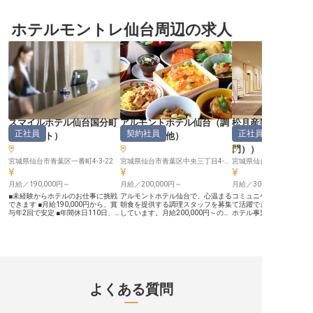
を】 仙台の中心地で、お客様の旅
で、お客様に笑顔をお届けしません
仙台の玄関口に位置し、
を温かくサポートするフロントスタ
か？自慢の温泉は、美肌の湯として
訪れるお客様に快適な滞
ッフを募集しています。 チェック
ホテルモントレ仙台周辺の求人
高い評価を得ている「鳴子やすらぎ
ています。 私たちは、お
イン・チェックアウトの手続きか
荘」。内風呂に露天風呂、ご家族な
ひとりの旅の目的や想い
ら、観光案内、電話応対まで、お客
どでゆっくり寛げる貸切風呂が揃
い、心温まるサービスを
様が快適に過ごせるよう心を込めた
い、何度も訪れたくなる温泉宿とし
ます。 フロント業務を通
おもてなしをお願いします。 お客
て人気です。※この求人は2023年8
客様の笑顔を引き出し、
様の「ありがとう」が直接聞ける、
月2日時点の情報です
い思い出作りの一助とな
やりがいのあるお仕事です。 未経
たちの喜びです。 細やか
験の方も安心してスタートできるよ
と丁寧な対応で、お客様
う、先輩スタッフが丁寧にサポート
たい」と思っていただけ
いたします。 お客様の笑顔のため
最高のおもてなしを一緒
に、あなたの温かい心と笑顔を活か
ていきましょう。 ーー【安定した
してください。 ーー【安心して長
環境で成長し、キャリア
スマイルホテル仙台国分町
アルモントホテル仙台
（
調
松月産業株式会社
く働ける環境と成長】 学歴不問、
契約社員からのスタート
正社員
契約社員
正社員
未経験の方も大歓迎です。 ホテル
験や実績に応じて早期に
（
フロント
）
理部門その他
）
ジャー・支配人（
業界での経験がない方も、充実した
のチャンスがあります。 
門）
）
研修制度と資格取得支援制度で着実
環境で長く働きながら、
にスキルアップできる環境をご用意
ップを目指せる職場です。
宮城県仙台市青葉区一番町4-3-22
宮城県仙台市青葉区中央三丁目4-10
宮城県仙台市青葉区中央2-
しています。 月給190,000円からの
険完備はもちろん、産前
スタートで、年2回の賞与（昨年度
や育児休暇など、ライフ
実績3.8カ月）と年1回の昇給があ
月給／190,000円～
月給／200,000円～
変化にも対応できる制度
月給／300,000円～
り、頑張りがしっかりと評価されま
ます。 シフト制でプライ
■未経験からホテルのお仕事に挑戦
アルモントホテル仙台で、心温まる
コミュニケーションスキ
す。 年間休日110日、シフト制でプ
の両立も可能。 お客様へ
できます ■月給190,000円から、賞
朝食を提供する調理スタッフを募集
て活躍できる環境です！
ライベートも充実。 社会保険完備
てなしの心」を大切にし
与年2回で安定 ■年間休日110日、
しています。月給200,000円～の契
ホテル事業部の本部長補
はもちろん、全国のグループホテル
なた自身の成長も応援す
プライベートも充実可能 ■資格取得
約社員として、バイキング形式の朝
任せ。ホテルの運営や経
割引など、長く安心して働ける福利
す。
支援制度でスキルアップを応援 ー
食を調理し、お客様に素晴らしい一
り、キャリアアップをし
厚生も魅力です。 ※2026年03月12
ー【お客様の心に残るおもてなし
日のスタートを提供してください。
新生活をお考えの方には
日時点の情報です
を】 仙台の中心地で、お客様の旅
調理責任者の元での研修も充実して
した社宅をご用意してい
を温かくサポートするフロントスタ
いるので、未経験でも安心です。食
鉄仙台駅から徒歩1分の
ッフを募集しています。 チェック
器洗浄や清掃も含まれるため、幅広
株式会社」は、市内に複
イン・チェックアウトの手続きか
いスキルが身につきます。正社員登
を展開しています。地域
ら、観光案内、電話応対まで、お客
用のチャンスもあり、長く働ける環
サービスを低価格高品質
よくある質問
様が快適に過ごせるよう心を込めた
境です。 ※2025年04月17日時点の
広い顧客層に対応したホ
おもてなしをお願いします。 お客
情報です
行なう会社です。※この求人
様の「ありがとう」が直接聞ける、
年5月23日時点の情報で