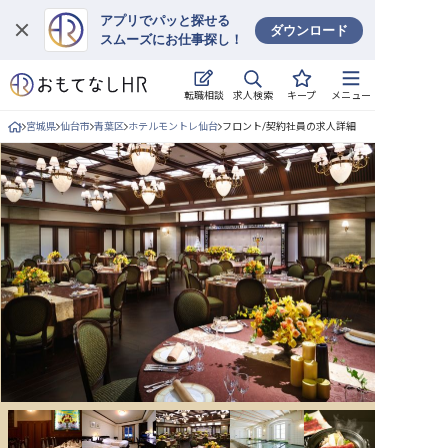
アプリでパッと探せる
ダウンロード
スムーズにお仕事探し！
ログイン
求人検索
転職相談
キープ
メニュー
求人・施設を探す
宮城県
仙台市
青葉区
ホテルモントレ仙台
フロント/契約社員の求人詳細
キープした求人
就職・転職 合同説明会
おもてなしHRについて
ご利用の流れ
よくある質問
ホテル・宿泊業界情報コラム