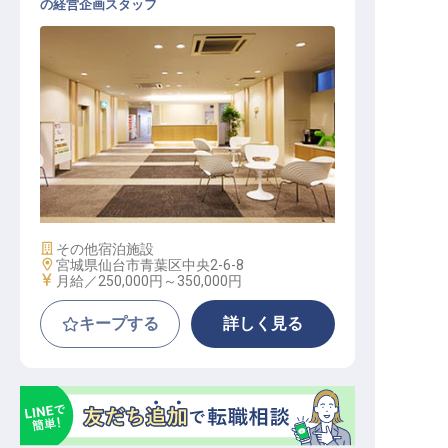
の経営企画スタッフ
企画・広報・マーケティング / 正社
員
施設業態
その他宿泊施設
勤務地
宮城県仙台市青葉区中央2-6-8
給与
月給／250,000円～
350,000円
キープする
詳しく見る