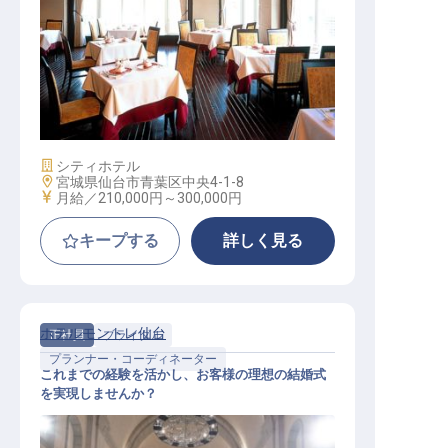
フロント
施設業態
シティホテル
勤務地
宮城県仙台市青葉区中央4-1-8
給与
月給／210,000円～
300,000円
キープする
詳しく見る
ホテルモントレ仙台
正社員
ブライダル
プランナー・コーディネーター
これまでの経験を活かし、お客様の理想の結婚式
を実現しませんか？