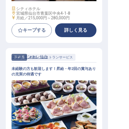
施設業態
シティホテル
勤務地
宮城県仙台市青葉区中央4-1-8
給与
月給／215,000円～
280,000円
キープする
詳しく見る
ホテルモントレ仙台
正社員
料飲
レストランサービス
未経験の方も歓迎します！昇給・年2回の賞与あり
の充実の待遇です
レストランサービススタッフ