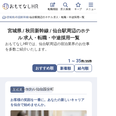
求人検索
転職相談
キープ
メニュー
宮城県
秋田新幹線
仙台駅周辺のホテル 求人・転職・中途採用一覧
ログイン
宮城県 / 秋田新幹線 / 仙台駅周辺のホテ
求人・施設を探す
ル 求人・転職・中途採用一覧
キープした求人
おもてなしHRでは、仙台駅周辺の宿泊業界のお仕事
を多数ご紹介いたします。
就職・転職 合同説明会
1 ~ 35
件/
35
件
おもてなしHRについて
おすすめ順
新着順
給与順
ご利用の流れ
スマイルホテル仙台国分町
正社員
宿泊
フロント
よくある質問
お客様の笑顔を一番に。あなたの新しいキャリア
ホテル・宿泊業界情報コラム
を仙台で始めませんか。