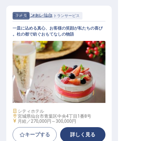
ホテルモントレ仙台
正社員
料飲
レストランサービス
一皿に込める真心、お客様の笑顔が私たちの喜び
。杜の都で紡ぐおもてなしの物語
レストランサービススタッフ
施設業態
シティホテル
勤務地
宮城県仙台市青葉区中央4丁目1番8号
給与
月給／270,000円～
300,000円
キープする
詳しく見る