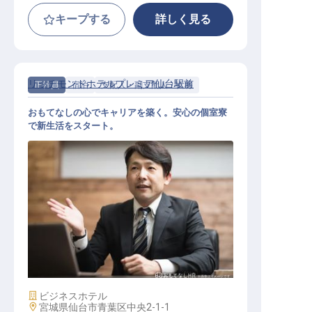
キープする
詳しく見る
リッチモンドホテルプレミア仙台駅前
正社員
宿泊
支配人・副支配人・女将
おもてなしの心でキャリアを築く。安心の個室寮
で新生活をスタート。
宿泊支配人
施設業態
ビジネスホテル
勤務地
宮城県仙台市青葉区中央2-1-1