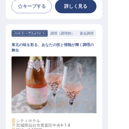
キープする
詳しく見る
ホテルモントレ仙台
パート・アルバイト
調理（調理師）
宴会調理
東北の味を彩る、あなたの技と情熱が輝く調理の
舞台
宴会調理スタッフ
施設業態
シティホテル
勤務地
宮城県仙台市青葉区中央4-1-8