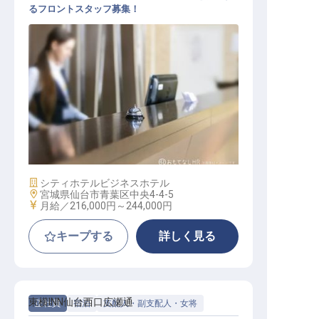
るフロントスタッフ募集！
フロントスタッフ
施設業態
シティホテル
ビジネスホテル
勤務地
宮城県仙台市青葉区中央4-4-5
給与
月給／216,000円～
244,000円
キープする
詳しく見る
東横INN仙台西口広瀬通
正社員
宿泊
支配人・副支配人・女将