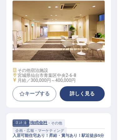
本部長補佐（ホテル事業）
施設業態
その他宿泊施設
勤務地
宮城県仙台市青葉区中央2-6-8
給与
月給／300,000円～
400,000円
キープする
詳しく見る
松月産業株式会社
正社員
管理部門・その他
企画・広報・マーケティング
入居可能住宅あり！昇給・賞与あり！駅近徒歩5分