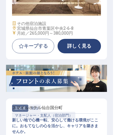
/ 正社員
施設業態
その他宿泊施設
勤務地
宮城県仙台市青葉区中央2-6-8
給与
月給／265,000円～
380,000円
キープする
詳しく見る
スマイルホテル仙台国分町
正社員
宿泊
マネージャー・支配人（宿泊部門）
新しい地で心機一転、安心して働ける環境がここ
に。おもてなしの心を活かし、キャリアを築きま
せんか。