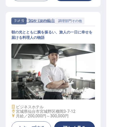
ホテルグランバッハ仙台
正社員
調理（調理師）
調理部門その他
朝の光とともに腕を振るい、旅人の一日に幸せを
届ける料理人の物語
調理スタッフ
施設業態
ビジネスホテル
勤務地
宮城県仙台市宮城野区榴岡3-7-12
給与
月給／200,000円～
300,000円