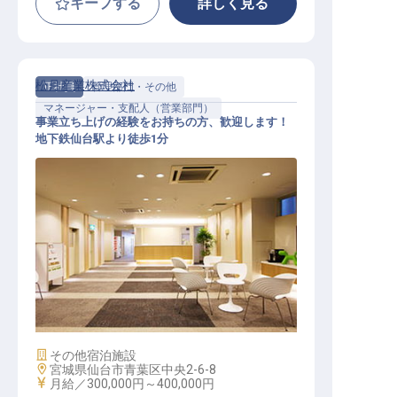
キープする
詳しく見る
松月産業株式会社
正社員
管理部門・その他
マネージャー・支配人（営業部門）
事業立ち上げの経験をお持ちの方、歓迎します！
地下鉄仙台駅より徒歩1分
不動産事業部マネージャー
施設業態
その他宿泊施設
勤務地
宮城県仙台市青葉区中央2-6-8
給与
月給／300,000円～
400,000円