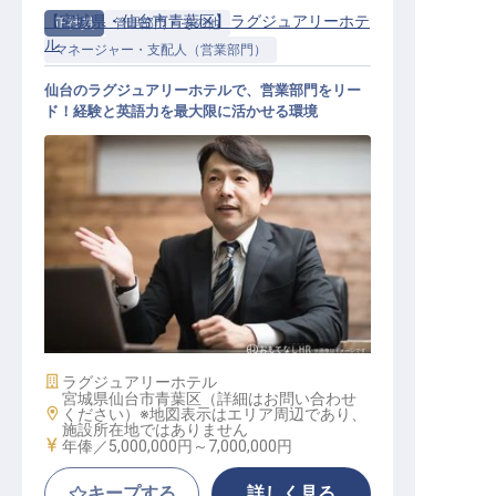
【宮城県・仙台市青葉区】ラグジュアリーホテ
正社員
管理部門・その他
ル
マネージャー・支配人（営業部門）
仙台のラグジュアリーホテルで、営業部門をリー
ド！経験と英語力を最大限に活かせる環境
営業部長│ハイレベル求人／年収500
万以上／マネージャー以上
施設業態
ラグジュアリーホテル
宮城県仙台市青葉区（詳細はお問い合わせ
勤務地
ください）※地図表示はエリア周辺であり、
施設所在地ではありません
給与
年俸／5,000,000円～
7,000,000円
キープする
詳しく見る