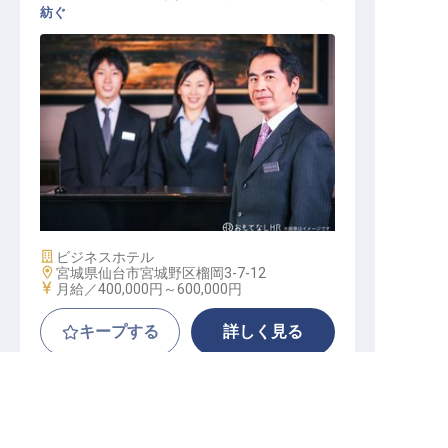
紡ぐ
フロントスーパーバイザー
施設業態
ビジネスホテル
勤務地
宮城県仙台市宮城野区榴岡3-7-12
給与
月給／400,000円～
600,000円
キープする
詳しく見る
転職サポートに申し込む
無料
ホテルモントレ仙台
正社員
宿泊