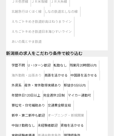
ＪＲ弥彦線
ＪＲ米坂線
ＪＲ大糸線
北越急行ほくほく線
しなの鉄道北しなの線
えちごトキめき鉄道妙高はねうまライン
えちごトキめき鉄道日本海ひすいライン
あいの風とやま鉄道
新潟県の求人をこだわり条件で絞り込む
学歴不問
U・Iターン歓迎
転勤なし
残業月20時間以内
海外勤務・出張あり
英語を活かせる
中国語を活かせる
外資系
産休・育休取得実績あり
駅徒歩5分以内
年間休日120日以上
完全週休2日制
マイカー通勤可
寮社宅・住宅補助あり
交通費全額支給
新卒・第二新卒も歓迎
オープニング・新規開業
中抜け勤務なし
未経験者歓迎
資格を活かせる
実務経験者優遇
普通自動車免許
調理師免許