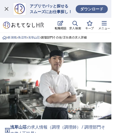
アプリでパッと探せる
ダウンロード
スムーズにお仕事探し！
ログイン
求人検索
転職相談
キープ
メニュー
求人・施設を探す
新潟県
魚沼市
浅草山荘
調理部門その他/正社員の求人詳細
キープした求人
就職・転職 合同説明会
おもてなしHRについて
ご利用の流れ
よくある質問
ホテル・宿泊業界情報コラム
浅草山荘
の求人情報（
調理（調理師）
/
調理部門そ