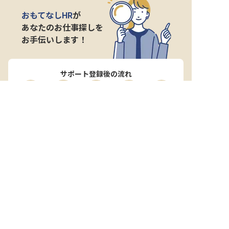
おもてなしHR
が
あなたのお仕事探しを
お手伝いします！
サポート登録後の流れ
サポート

電話で

マッチする

企業と

内定

登録
ヒアリング
求人をご紹介
面接
入社
宿泊業界専任のキャリアアドバイザーがあなたの転
職活動を徹底サポート!
納得できる転職先をご提案いたします。
サポートに申込む
無料