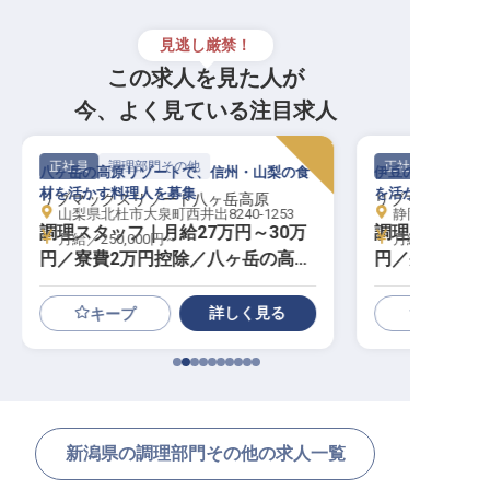
見逃し厳禁！
この求人を見た人が
今、よく見ている注目求人
正社員
調理部門その他
正社員
八ヶ岳の高原リゾートで、信州・山梨の食
伊豆の海と森に抱
材を活かす料理人を募集
を活かす料理人を
リブマックスリゾート八ヶ岳高原
リブマックスリ
山梨県北杜市大泉町西井出8240-1253
静岡県賀茂郡東伊
調理スタッフ｜月給27万円～30万
調理スタッフ｜
月給／250,000円～
月給／250,00
円／寮費2万円控除／八ヶ岳の高原
円／寮費2万
リゾート／急募
ゾート
詳しく見る
キープ
新潟県の調理部門その他の求人一覧