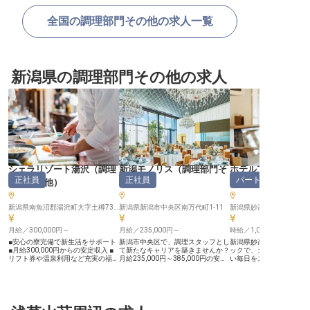
全国の調理部門その他の求人一覧
新潟県の調理部門その他の求人
シェラリゾート湯沢
（
調理
新潟モノリス
（
調理部門そ
ホテルアルペンブ
正社員
正社員
パート・アルバイ
部門その他
）
の他
）
（
調理部門その他
新潟県南魚沼郡湯沢町大字土樽731-1
新潟県新潟市中央区南万代町1-11
新潟県妙高市大字関川245
月給／300,000円～
月給／235,000円～
時給／1,099円～
■安心の寮完備で新生活をサポート
新潟市中央区で、調理スタッフとし
新潟県妙高市のホテルア
■月給300,000円からの安定収入 ■
て新たなキャリアを築きませんか？
ックで、カフェスタッフ
リフト券や温泉利用など充実の福利
月給235,000円～385,000円の安定
い毎日をスタートしませ
厚生 ■豊かな自然の中で腕を振るう
した給与に加え、多彩な手当も充
平温泉アルペンブリック
調理の仕事 ーー【湯沢の自然が育
実。調理だけでなく、メニュー開発
に位置するカフェで、調
む美食と心温まるおもてなし】 新
や店舗運営のマネジメントも学べま
ち、フロア清掃、食器の
潟県湯沢の美しい自然に囲まれた当
す。結婚式やパーティなど、特別な
どを担当していただきま
施設では、お客様に忘れられない滞
瞬間を料理で彩るやりがいも。実務
1,100円で、パート・ア
在を提供するため、心を込めたおも
経験を活かし、さらなるスキルアッ
して心温まるサービスを