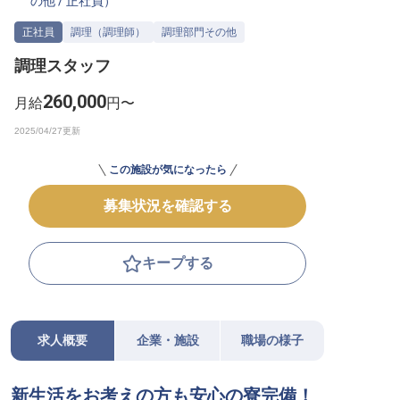
の他
/
正社員
）
転職サポートに申し込む
無料
正社員
調理（調理師）
調理部門その他
調理スタッフ
採用をお考えの企業様へ
260,000
月給
円〜
この施設が気になったら
募集状況を確認する
キープする
求人概要
企業・施設
職場の様子
新生活をお考えの方も安心の寮完備！