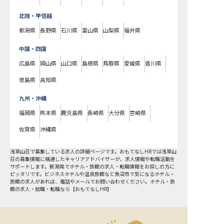
北陸・甲信越
新潟県
長野県
石川県
富山県
山梨県
福井県
中国・四国
広島県
岡山県
山口県
島根県
鳥取県
愛媛県
香川県
徳島県
高知県
九州・沖縄
福岡県
熊本県
鹿児島県
長崎県
大分県
宮崎県
佐賀県
沖縄県
浅草山荘で募集している求人の詳細ページです。おもてなしHRでは浅草山
荘の募集情報に精通したキャリアアドバイザーが、求人情報や転職活動を
サポートします。新潟県でホテル・旅館の求人・転職情報をお探しの方に
ピッタリです。ビジネスホテルや温泉旅館など
魚沼市
で気になるホテル・
旅館の求人があれば、電話やメールでお問い合わせください。ホテル・旅
館の求人・就職・転職なら【おもてなしHR】