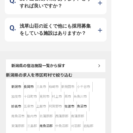
場環境】 当館では、経験豊かな料
彩る大切な一部となります。 ーー
リア】 当施設では、従業
すれば良いですか？
理長のもと、技術向上を目指せる環
【成長を支える温かい環境と充実の
して長く働ける環境を大
境をご用意しています。中抜け休憩
福利厚生】 当施設では、スタッフ
ます。個室寮を完備して
があるので、メリハリをつけて働け
一人ひとりの成長を大切にする温か
5,000円から利用可能で
るのも魅力です！ シフト制で休日
い職場環境が魅力です。 経験が浅
方からのご応募も歓迎い
も確保でき、プライベートとの両立
い方でも、料理長や先輩がマンツー
年間休日114日とプライ
も可能！寮も完備しているので、遠
マンで丁寧に指導するOJT制度があ
実させながら、支配人候
浅草山荘の近くで他にも採用募集
方からの応募も安心です！無料駐車
り、安心してスキルアップを目指せ
実にキャリアを築けます
場もあり、マイカー通勤もOK！ 温
ます。 経験豊富な方は、即戦力と
ント経験を活かし、裁量
をしている施設はありますか？
泉地ならではの落ち着いた環境で、
して存分に腕を振るい、キャリアを
できるフィールドがここ
あなたの料理人としてのキャリアを
築いていくことが可能です。 社会
す。あなたの成長をサポ
磨きませんか？一緒においしさと感
保険完備はもちろん、従業員割引や
制も整っており、将来を
動を届けるチームの一員として、ぜ
永年勤続賞など、長く安心して働け
ける職場です。 ※2025年
ひご応募ください！ ※2025年06月
る福利厚生も充実。 お客様の笑顔
時点の情報です
24日時点の情報です
のために、共に成長できる仲間をお
待ちしています。 ※2026年03月06
日時点の情報です
新潟県
の宿泊施設一覧から探す
新潟県の求人を市区町村で絞り込む
新潟市
長岡市
三条市
柏崎市
新発田市
小千谷市
加茂市
十日町市
見附市
村上市
燕市
糸魚川市
妙高市
五泉市
上越市
阿賀野市
佐渡市
魚沼市
南魚沼市
胎内市
北蒲原郡
西蒲原郡
南蒲原郡
東蒲原郡
三島郡
南魚沼郡
中魚沼郡
刈羽郡
岩船郡