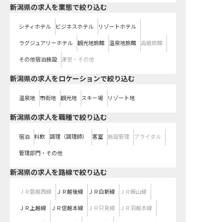
新潟県の求人を業態で絞り込む
シティホテル
ビジネスホテル
リゾートホテル
ラグジュアリーホテル
観光地旅館
温泉地旅館
高級旅館
その他宿泊施設
運営・その他
新潟県の求人をロケーションで絞り込む
温泉地
市街地
観光地
スキー場
リゾート地
新潟県の求人を職種で絞り込む
宿泊
料飲
調理（調理師）
客室
施設管理
ブライダル
管理部門・その他
新潟県
の求人を路線で絞り込む
ＪＲ磐越西線
ＪＲ越後線
ＪＲ白新線
ＪＲ飯山線
ＪＲ上越線
ＪＲ信越本線
ＪＲ只見線
ＪＲ羽越本線