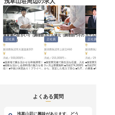
浅草山荘周辺の求人
てなしを大切にしています。 地元
プを目指す方を歓迎します！
方を募集します。美しい
の旬の食材を活かしたコース料理
※2025年05月19日時点の情報です
れた環境で、あなたのホ
は、お客様の旅の思い出を彩る重要
ィを最大限に発揮してく
な要素。 あなたの調理スキルと情
※2024年08月26日時点
熱で、感動と喜びを創造してくださ
い。 お客様の笑顔が、何よりのや
りがいとなるでしょう。 ーー【安
心の環境で成長し、キャリアを築
く】 安心して長く働けるよう、寮
を完備し、遠方からの転職もサポー
トいたします。 月給300,000円から
源泉湯の宿 かいり
（
調理部
ホテル湯元
（
調理部門その
ホテル湯元
の安定した収入に加え、まかないや
正社員
正社員
正社員
温泉利用、スタッフ用リフト券な
門その他
）
他
）
配人・女将
ど、充実した福利厚生も魅力です。
経験豊富な先輩スタッフと共に、調
理技術をさらに高め、新しいメニュ
新潟県魚沼市大湯温泉301
新潟県魚沼市上折立460
新潟県魚沼市上折立460
ー開発にも挑戦できる環境で、あな
たのキャリアを豊かに育んでいきま
せんか。
月給／300,000円～
月給／255,000円～
月給／290,000円～
■温泉地で腕を活かせる和食調理！
■個室寮完備で新生活を応援、入社
■個室寮完備で新生活を
■経験を活かし会席料理の魅力を発
3ヶ月は寮費無料 ■月給274,000円
■月給290,000円から、
信！ ■中抜け休憩あり！プライベー
から、安定した収入で安心 ■OJTで
の募集 ■年間休日114日
ト充実！ ■単身者に嬉しい寮完備で
丁寧に指導、未経験でも安心して成
ートも充実 ■マネジメン
安心生活！ ーー【こだわりの会席
長 ■マイカー通勤可能、転勤費用負
かし、キャリアアップ ーー【お客
料理で感動を届ける】 源泉湯の宿
担で安心 ーー【お客様の笑顔を彩
様の心に残るおもてなしを
かいりは、豊かな自然に囲まれた大
るお料理へのこだわり】 お客様の
様に心温まるひとときを
湯温泉に佇む温泉宿です。当館で
笑顔を一番に考え、心温まるお料理
め、支配人候補として施
は、四季折々の食材を活かした会席
を提供する調理スタッフを募集して
をお任せします。スタッ
料理で、お客様に心温まるおもてな
います。 当施設では、旬の食材を
ら売上管理、サービス向
しを提供しています！ 調理スタッ
活かしたバイキング料理を中心に、
案まで、あなたのアイデ
よくある質問
フとして、あなたの和食・洋食・中
お客様に忘れられない食の体験をお
お客様の笑顔に直結します
華の経験を活かし、お客様の笑顔を
届けしています。 一品一品に心を
様にとって忘れられない
創り出す料理人として活躍していた
込めるおもてなしの精神を大切に
るような、最高のおもて
だけます！お客様から「美味しかっ
し、訪れる全てのお客様に喜びと感
に創り上げましょう。地
た」の一言をいただける喜びを、私
動を提供できるよう、日々研鑽を積
た温かいサービスで、お
たちと一緒に分かち合いませんか？
んでいます。 あなたの手から生ま
えする喜びを感じてください
浅草山荘に興味があります、どう
ーー【チームワークで成長できる職
れる料理が、お客様の旅の思い出を
ー【安心して長く働ける