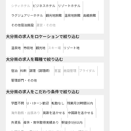
シティホテル
ビジネスホテル
リゾートホテル
ラグジュアリーホテル
観光地旅館
温泉地旅館
高級旅館
その他宿泊施設
運営・その他
大分県の求人をロケーションで絞り込む
温泉地
市街地
観光地
スキー場
リゾート地
大分県の求人を職種で絞り込む
宿泊
料飲
調理（調理師）
客室
施設管理
ブライダル
管理部門・その他
大分県の求人をこだわり条件で絞り込む
学歴不問
U・Iターン歓迎
転勤なし
残業月20時間以内
海外勤務・出張あり
英語を活かせる
中国語を活かせる
外資系
産休・育休取得実績あり
駅徒歩5分以内