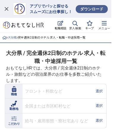
アプリでパッと探せる
ダウンロード
スムーズにお仕事探し！
ログイン
求人検索
転職相談
キープ
メニュー
求人・施設を探す
大分県
完全週休2日制のホテル 求人・転職・中途採用一覧
キープした求人
大分県 / 完全週休2日制のホテル 求人・転
職・中途採用一覧
就職・転職 合同説明会
おもてなしHRでは、大分県 / 完全週休2日制のホテ
ル・旅館などの宿泊業界のお仕事を多数ご紹介いた
おもてなしHRについて
します。
ご利用の流れ
フロント・料飲など
選択
職種
よくある質問
全国または市区町村など
選択
勤務地
ホテル・宿泊業界情報コラム
給与・雇用形態・寮社宅あり など
選択
こだわり