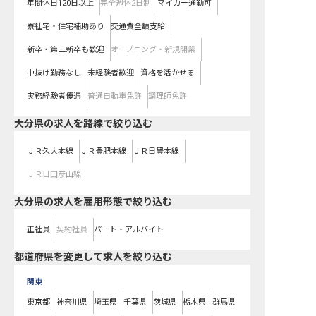
年間休日120日以上
完全週休2日制
マイカー通勤可
寮社宅・住宅補助あり
交通費全額支給
新卒・第二新卒も歓迎
オープニング・新規開業
中抜け勤務なし
未経験者歓迎
資格を活かせる
実務経験者優遇
普通自動車免許
調理師免許
大分県
の求人を路線で絞り込む
ＪＲ久大本線
ＪＲ豊肥本線
ＪＲ日豊本線
ＪＲ日田彦山線
大分県の求人を雇用形態で絞り込む
正社員
契約社員
パート・アルバイト
都道府県を変更して求人を絞り込む
関東
東京都
神奈川県
埼玉県
千葉県
茨城県
栃木県
群馬県