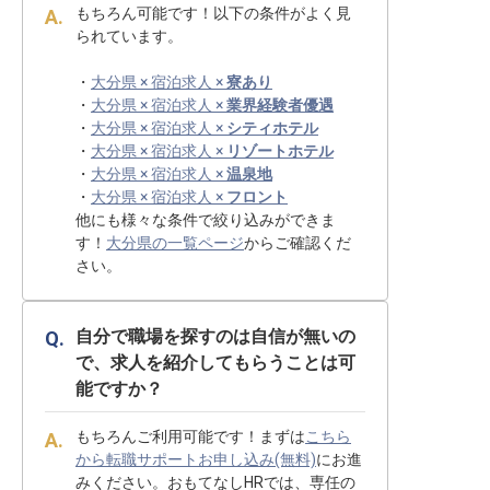
もちろん可能です！以下の条件がよく見
られています。
・
大分県 × 宿泊求人 ×
寮あり
・
大分県 × 宿泊求人 ×
業界経験者優遇
・
大分県 × 宿泊求人 ×
シティホテル
・
大分県 × 宿泊求人 ×
リゾートホテル
・
大分県 × 宿泊求人 ×
温泉地
・
大分県 × 宿泊求人 ×
フロント
他にも様々な条件で絞り込みができま
す！
大分県の一覧ページ
からご確認くだ
さい。
自分で職場を探すのは自信が無いの
で、求人を紹介してもらうことは可
能ですか？
もちろんご利用可能です！まずは
こちら
から転職サポートお申し込み(無料)
にお進
みください。おもてなしHRでは、専任の