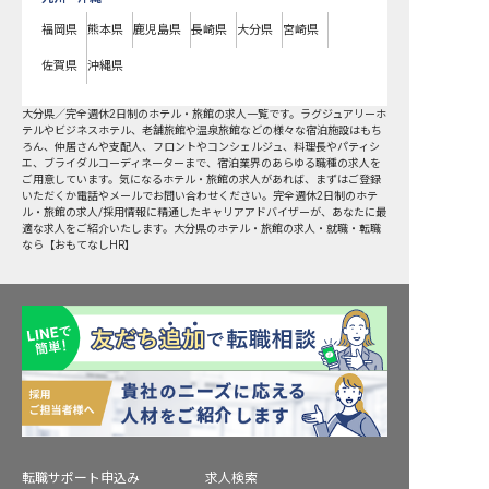
福岡県
熊本県
鹿児島県
長崎県
大分県
宮崎県
佐賀県
沖縄県
大分県
／
完全週休2日制
のホテル・旅館の求人一覧です。ラグジュアリーホ
テルやビジネスホテル、老舗旅館や温泉旅館などの様々な宿泊施設はもち
ろん、仲居さんや支配人、フロントやコンシェルジュ、料理長やパティシ
エ、ブライダルコーディネーターまで、宿泊業界のあらゆる職種の求人を
ご用意しています。気になるホテル・旅館の求人があれば、まずはご登録
いただくか電話やメールでお問い合わせください。完全週休2日制のホテ
ル・旅館の求人/採用情報に精通したキャリアアドバイザーが、あなたに最
適な求人をご紹介いたします。大分県のホテル・旅館の求人・就職・転職
なら【おもてなしHR】
転職サポート申込み
求人検索