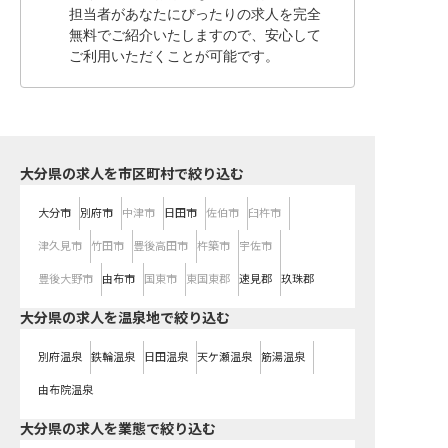
担当者があなたにぴったりの求人を完全
無料でご紹介いたしますので、安心して
ご利用いただくことが可能です。
大分県の求人を市区町村で絞り込む
大分市
別府市
中津市
日田市
佐伯市
臼杵市
津久見市
竹田市
豊後高田市
杵築市
宇佐市
豊後大野市
由布市
国東市
東国東郡
速見郡
玖珠郡
大分県の求人を温泉地で絞り込む
別府温泉
鉄輪温泉
日田温泉
天ケ瀬温泉
筋湯温泉
由布院温泉
大分県の求人を業態で絞り込む