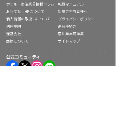
ホテル・宿泊業界情報コラム
転職マニュアル
おもてなしHRについて
採用ご担当者様へ
個人情報の取扱いについて
プライバシーポリシー
利用規約
退会手続き
運営会社
宿泊業界用語集
商標について
サイトマップ
公式コミュニティ
求人を紹介してもらう
株式会社ネクストビート運営サービス
保育業界の求職者様向けサービス
保育士バンク！ - 日本最大級。保育士・幼稚園教諭向け転職支
援サイト
保育士バンク！新卒 - 保育士・幼稚園教諭を目指す「学生向
け」就職活動情報サイト
法人様向けサービス