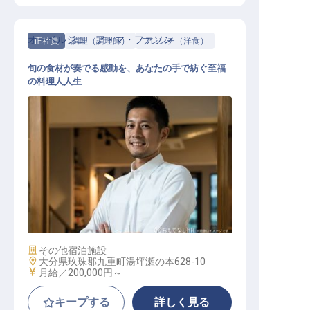
オーベルジュ ア・マ・ファソン
正社員
調理（調理師）
フレンチ（洋食）
旬の食材が奏でる感動を、あなたの手で紡ぐ至福
の料理人人生
調理スタッフ
施設業態
その他宿泊施設
勤務地
大分県玖珠郡九重町湯坪瀬の本628-10
給与
月給／200,000円～
キープする
詳しく見る