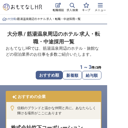
求人検索
転職相談
キープ
メニュー
大分県
筋湯温泉周辺のホテル 求人・転職・中途採用一覧
ログイン
大分県 / 筋湯温泉周辺のホテル 求人・転
求人・施設を探す
職・中途採用一覧
キープした求人
おもてなしHRでは、筋湯温泉周辺のホテル・旅館な
どの宿泊業界のお仕事を多数ご紹介いたします。
就職・転職 合同説明会
1 ~ 3
件/
3
件
おもてなしHRについて
おすすめ順
新着順
給与順
ご利用の流れ
おすすめの企業
よくある質問
信頼のブランドと温かな仲間と共に。あなたらしく
ホテル・宿泊業界情報コラム
輝ける場所がここにあります
株式会社竹下コーポレーション