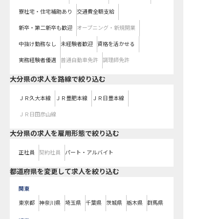
寮社宅・住宅補助あり
交通費全額支給
新卒・第二新卒も歓迎
オープニング・新規開業
中抜け勤務なし
未経験者歓迎
資格を活かせる
実務経験者優遇
普通自動車免許
調理師免許
大分県
の求人を路線で絞り込む
ＪＲ久大本線
ＪＲ豊肥本線
ＪＲ日豊本線
ＪＲ日田彦山線
大分県の求人を雇用形態で絞り込む
正社員
契約社員
パート・アルバイト
都道府県を変更して求人を絞り込む
関東
東京都
神奈川県
埼玉県
千葉県
茨城県
栃木県
群馬県