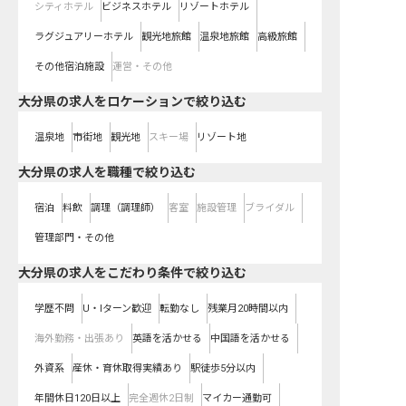
シティホテル
ビジネスホテル
リゾートホテル
ラグジュアリーホテル
観光地旅館
温泉地旅館
高級旅館
その他宿泊施設
運営・その他
大分県の求人をロケーションで絞り込む
温泉地
市街地
観光地
スキー場
リゾート地
大分県の求人を職種で絞り込む
宿泊
料飲
調理（調理師）
客室
施設管理
ブライダル
管理部門・その他
大分県の求人をこだわり条件で絞り込む
学歴不問
U・Iターン歓迎
転勤なし
残業月20時間以内
海外勤務・出張あり
英語を活かせる
中国語を活かせる
外資系
産休・育休取得実績あり
駅徒歩5分以内
年間休日120日以上
完全週休2日制
マイカー通勤可