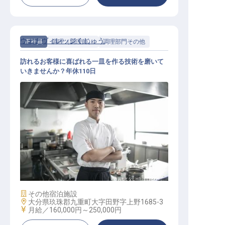
ウェナヴィレッジくじゅう
正社員
調理（調理師）
調理部門その他
訪れるお客様に喜ばれる一皿を作る技術を磨いて
いきませんか？年休110日
グランピング施設の調理スタッフ
施設業態
その他宿泊施設
勤務地
大分県玖珠郡九重町大字田野字上野1685-3
給与
月給／160,000円～
250,000円