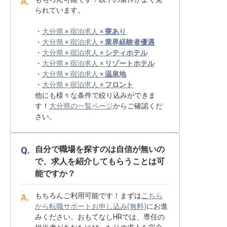
られています。
・
大分県 × 宿泊求人 ×
寮あり
・
大分県 × 宿泊求人 ×
業界経験者優遇
・
大分県 × 宿泊求人 ×
シティホテル
・
大分県 × 宿泊求人 ×
リゾートホテル
・
大分県 × 宿泊求人 ×
温泉地
・
大分県 × 宿泊求人 ×
フロント
他にも様々な条件で絞り込みができま
す！
大分県の一覧ページ
からご確認くだ
さい。
自分で職場を探すのは自信が無いの
で、求人を紹介してもらうことは可
能ですか？
もちろんご利用可能です！まずは
こちら
から転職サポートお申し込み(無料)
にお進
みください。おもてなしHRでは、専任の