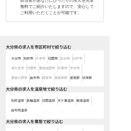
担当者があなたにぴったりの求人を完全
無料でご紹介いたしますので、安心して
ご利用いただくことが可能です。
大分県の求人を市区町村で絞り込む
大分市
別府市
中津市
日田市
佐伯市
臼杵市
津久見市
竹田市
豊後高田市
杵築市
宇佐市
豊後大野市
由布市
国東市
東国東郡
速見郡
玖珠郡
大分県の求人を温泉地で絞り込む
別府温泉
鉄輪温泉
日田温泉
天ケ瀬温泉
筋湯温泉
由布院温泉
大分県の求人を業態で絞り込む