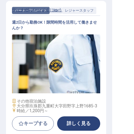
ウェナヴィレッジくじゅう
パート・アルバイト
宿泊
レジャースタッフ
週2日から勤務OK！隙間時間を活用して働きませ
んか？
グランピング施設の運営スタッフ
施設業態
その他宿泊施設
勤務地
大分県玖珠郡九重町大字田野字上野1685-3
給与
時給／1,200円～
キープする
詳しく見る