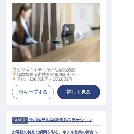
フロント【スカイハートホテル博多
】
施設業態
ビジネスホテル
その他宿泊施設
勤務地
福岡県福岡市博多区祇園町4-73
給与
月給／230,000円～
300,000円
キープする
詳しく見る
オリエンタルホテル福岡 博多ステーション
正社員
管理部門・その他
セールス
お客様の特別な瞬間を彩る、ホテル営業の舞台へ