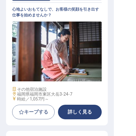
心地よいおもてなしで、お客様の笑顔を引き出す
仕事を始めませんか？
旅館配膳係
施設業態
その他宿泊施設
勤務地
福岡県福岡市東区大岳3-24-7
給与
時給／1,057円～
キープする
詳しく見る