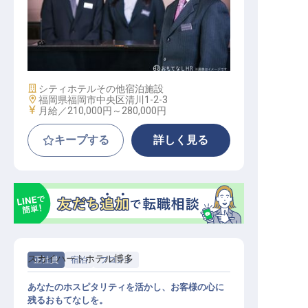
支配人・副支配人・女将 / 正社員
施設業態
シティホテル
その他宿泊施設
勤務地
福岡県福岡市中央区清川1-2-3
給与
月給／210,000円～
280,000円
キープする
詳しく見る
スカイハートホテル博多
正社員
宿泊
フロント
あなたのホスピタリティを活かし、お客様の心に
残るおもてなしを。