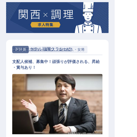
ランドーホテル福岡クラシック
正社員
宿泊
支配人・副支配人・女将
支配人候補、募集中！頑張りが評価される、昇給
・賞与あり！
支配人・副支配人・女将 / 正社員