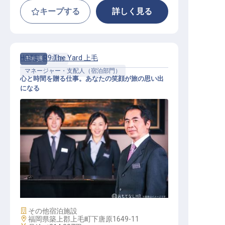
キープする
詳しく見る
HOTEL R9 The Yard 上毛
正社員
宿泊
マネージャー・支配人（宿泊部門）
心と時間を贈る仕事。あなたの笑顔が旅の思い出
になる
【HOTEL R9 The Yard 上毛】運営マ
ネージャー
施設業態
その他宿泊施設
勤務地
福岡県築上郡上毛町下唐原1649-11