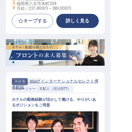
勤務地
福岡県八女市本町204
給与
月給／231,800円～
380,000円
キープする
詳しく見る
ホテルウィングインターナショナルセレクト博
正社員
宿泊
多駅前
マネージャー・支配人（宿泊部門）
ホテルの勤務経験が活かして働ける、やりがいあ
るポジションをご用意