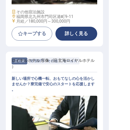
施設業態
その他宿泊施設
勤務地
福岡県北九州市門司区港町9‐11
給与
月給／180,000円～
300,000円
キープする
詳しく見る
ロイヤルホテル 宗像（旧:玄海ロイヤルホテル
正社員
管理部門・その他
セールス
）
新しい場所で心機一転、おもてなしの心を活かし
ませんか？寮完備で安心のスタートを応援します
。