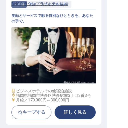
ANAクラウンプラザホテル福岡
正社員
宿泊
サービススタッフ
笑顔とサービスで彩る特別なひとときを、あなた
の手で。
宴会サービス
施設業態
ビジネスホテル
その他宿泊施設
勤務地
福岡県福岡市博多区博多駅前3丁目3番3号
給与
月給／170,000円～
300,000円
キープする
詳しく見る