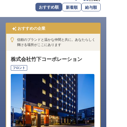
転職サポートに申し込む
おすすめ順
新着順
給与順
無料
採用をお考えの企業様へ
おすすめの企業
信頼のブランドと温かな仲間と共に。あなたらしく
輝ける場所がここにあります
株式会社竹下コーポレーション
フロント