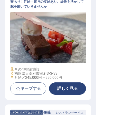
寮あり！昇給・賞与の支給あり。経験を活かして
腕を磨いていきませんか
パティシエ
施設業態
その他宿泊施設
勤務地
福岡県太宰府市宰府3-3-33
給与
月給／245,000円～
550,000円
キープする
詳しく見る
海の幸と四季の味 大岳荘
パート・アルバイト
料飲
レストランサービス