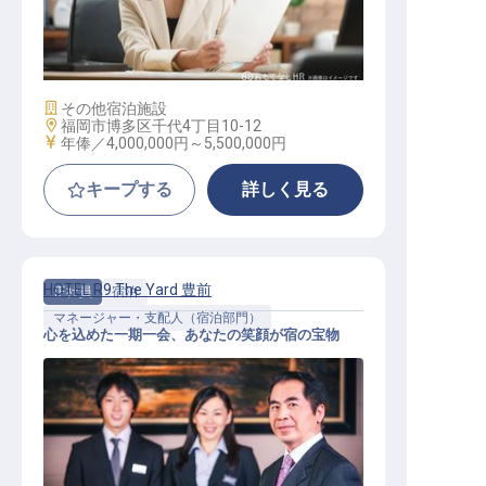
ホテルプロデューサー
施設業態
その他宿泊施設
勤務地
福岡市博多区千代4丁目10-12
給与
年俸／4,000,000円～
5,500,000円
キープする
詳しく見る
HOTEL R9 The Yard 豊前
正社員
宿泊
マネージャー・支配人（宿泊部門）
心を込めた一期一会、あなたの笑顔が宿の宝物