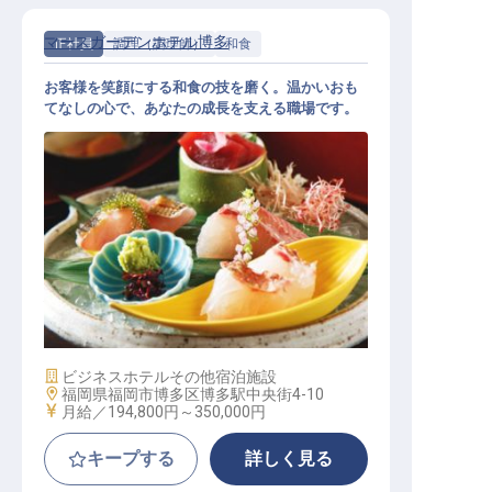
マースガーデンホテル博多
正社員
調理（調理師）
和食
お客様を笑顔にする和食の技を磨く。温かいおも
てなしの心で、あなたの成長を支える職場です。
和食調理
施設業態
ビジネスホテル
その他宿泊施設
勤務地
福岡県福岡市博多区博多駅中央街4-10
給与
月給／194,800円～
350,000円
キープする
詳しく見る