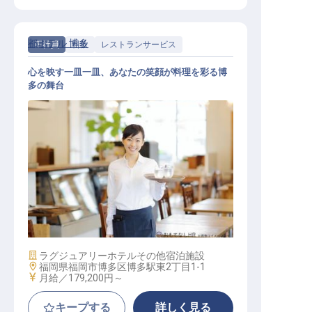
都ホテル 博多
正社員
料飲
レストランサービス
心を映す一皿一皿、あなたの笑顔が料理を彩る博
多の舞台
レストランサービス
施設業態
ラグジュアリーホテル
その他宿泊施設
勤務地
福岡県福岡市博多区博多駅東2丁目1-1
給与
月給／179,200円～
キープする
詳しく見る