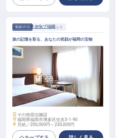
ホテル法華クラブ福岡
契約社員
宿泊
フロント
旅の記憶を彩る、あなたの笑顔が福岡の宝物
フロントスタッフ
施設業態
その他宿泊施設
勤務地
福岡県福岡市博多区住吉3-1-90
給与
月給／200,000円～
230,000円
キープする
詳しく見る