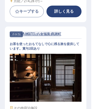
給与
月給／214,287円～
キープする
詳しく見る
NIPPONIA HOTEL 八女福島 商家町
正社員
宿泊
サービススタッフ
お茶を使ったおもてなしで心に残る旅を提供して
います。賞与2回あり
宿泊施設スタッフ
施設業態
その他宿泊施設