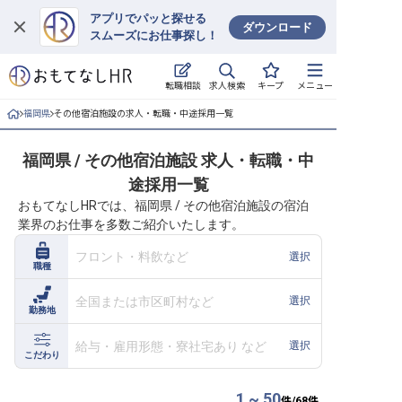
アプリでパッと探せる
ダウンロード
スムーズにお仕事探し！
ログイン
求人検索
転職相談
キープ
メニュー
求人・施設を探す
福岡県
その他宿泊施設の求人・転職・中途採用一覧
キープした求人
福岡県 / その他宿泊施設 求人・転職・中
途採用一覧
就職・転職 合同説明会
おもてなしHRでは、福岡県 / その他宿泊施設の宿泊
業界のお仕事を多数ご紹介いたします。
おもてなしHRについて
フロント・料飲など
選択
職種
ご利用の流れ
全国または市区町村など
選択
勤務地
よくある質問
給与・雇用形態・寮社宅あり など
選択
ホテル・宿泊業界情報コラム
こだわり
1 ~ 50
件/
68
件