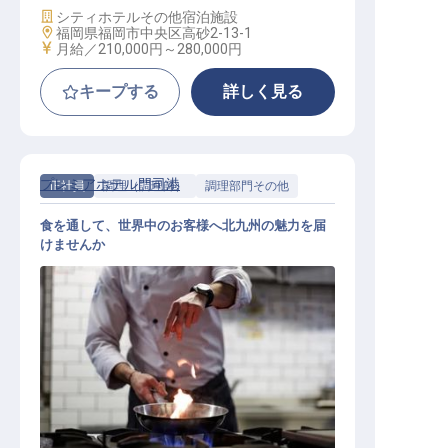
施設業態
シティホテル
その他宿泊施設
勤務地
福岡県福岡市中央区高砂2-13-1
給与
月給／210,000円～
280,000円
キープする
詳しく見る
プレミアホテル門司港
正社員
調理（調理師）
調理部門その他
食を通して、世界中のお客様へ北九州の魅力を届
けませんか
朝食調理スタッフ