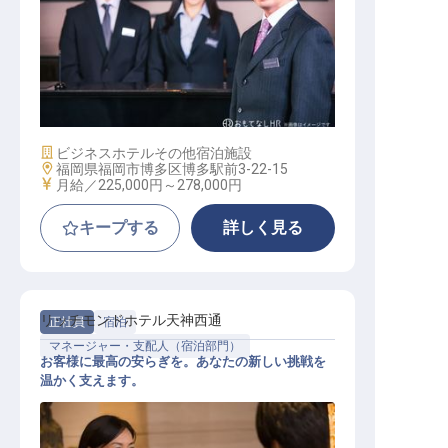
宿泊マネージャー候補
施設業態
ビジネスホテル
その他宿泊施設
勤務地
福岡県福岡市博多区博多駅前3-22-15
給与
月給／225,000円～
278,000円
キープする
詳しく見る
リッチモンドホテル天神西通
正社員
宿泊
マネージャー・支配人（宿泊部門）
お客様に最高の安らぎを。あなたの新しい挑戦を
温かく支えます。