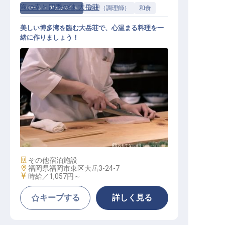
海の幸と四季の味 大岳荘
パート・アルバイト
調理（調理師）
和食
美しい博多湾を臨む大岳荘で、心温まる料理を一
緒に作りましょう！
旅館厨房係
施設業態
その他宿泊施設
勤務地
福岡県福岡市東区大岳3-24-7
給与
時給／1,057円～
キープする
詳しく見る