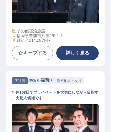
【HOTEL R9 The Yard 豊前】運営マ
ネージャー
施設業態
その他宿泊施設
勤務地
福岡県豊前市八屋1921-1
給与
月給／214,287円～
キープする
詳しく見る
ランドーホテル福岡
正社員
宿泊
支配人・副支配人・女将
年休108日でプライベートを大切にしながら目指す
、支配人候補です