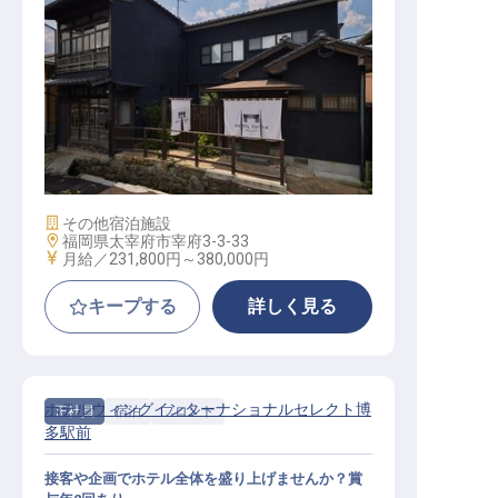
宿泊施設スタッフ
施設業態
その他宿泊施設
勤務地
福岡県太宰府市宰府3-3-33
給与
月給／231,800円～
380,000円
キープする
詳しく見る
ホテルウィングインターナショナルセレクト博
正社員
宿泊
フロント
多駅前
接客や企画でホテル全体を盛り上げませんか？賞