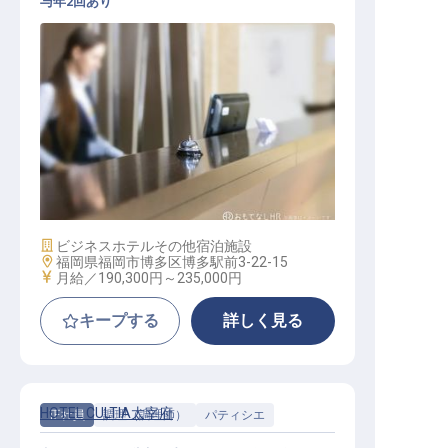
与年2回あり
フロント
施設業態
ビジネスホテル
その他宿泊施設
勤務地
福岡県福岡市博多区博多駅前3-22-15
給与
月給／190,300円～
235,000円
キープする
詳しく見る
HOTEL CULTIA太宰府
正社員
調理（調理師）
パティシエ