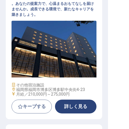
。あなたの提案力で、心温まるおもてなしを届け
ませんか。成長できる環境で、新たなキャリアを
築きましょう。
営業職（販売サービス）【オリエン
タルホテル福岡 博多ステーション】
施設業態
その他宿泊施設
勤務地
福岡県福岡市博多区博多駅中央街4-23
給与
月給／210,000円～
275,000円
キープする
詳しく見る