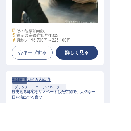
セールススタッフ
施設業態
その他宿泊施設
勤務地
福岡県宗像市田野1303
給与
月給／196,700円～
225,100円
キープする
詳しく見る
HOTEL CULTIA太宰府
正社員
ブライダル
プランナー・コーディネーター
歴史ある邸宅をリノベートした空間で、大切な一
日を演出する喜び
福岡県の求人を紹介してもらう