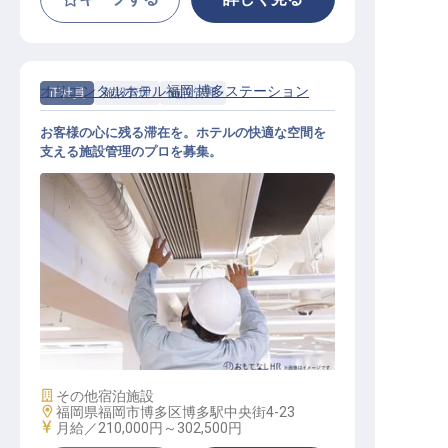
オリエンタルホテル福岡 博多ステーション
正社員
施設管理
施設管理
お客様の心に残る滞在を。ホテルの快適な空間を
支える施設管理のプロを募集。
施設管理
施設業態
その他宿泊施設
勤務地
福岡県福岡市博多区博多駅中央街4-23
給与
月給／210,000円～
302,500円