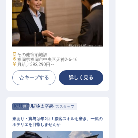
宿泊支配人
施設業態
その他宿泊施設
勤務地
福岡県福岡市中央区天神2-6-16
給与
月給／392,290円～
キープする
詳しく見る
HOTEL CULTIA太宰府
正社員
宿泊
サービススタッフ
寮あり・賞与は年2回！接客スキルを磨き、一流の
ホテリエを目指しませんか