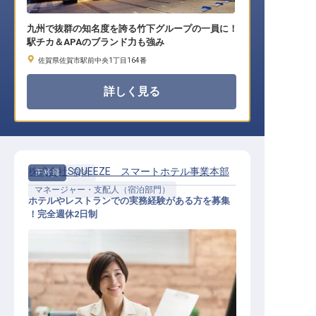
九州で抜群の知名度を誇る竹下グループの一員に！
駅チカ＆APAのブランド力も強み
佐賀県佐賀市駅前中央1丁目164番
詳しく見る
株式会社SQUEEZE スマートホテル事業本部
正社員
宿泊
マネージャー・支配人（宿泊部門）
ホテルやレストランでの実務経験がある方を募集
！完全週休2日制