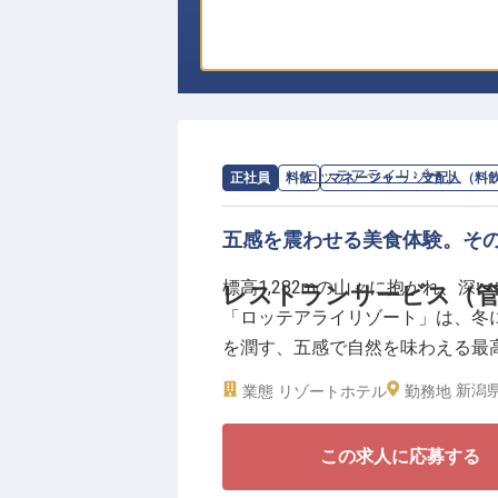
求人情報：
ロッテアライリゾート
の
マ
正社員
料飲
マネージャー・支配人（料
五感を震わせる美食体験。そ
標高1,282mの山々に抱かれ、
レストランサービス（管
「ロッテアライリゾート」は、冬
を潤す、五感で自然を味わえる最
やラウンジは、世界各地から訪れ
新潟県
業態
リゾートホテル
勤務地
ます。
この求人に応募する
レストランサービスの管理職候補
る重要なポジション。私たちの接