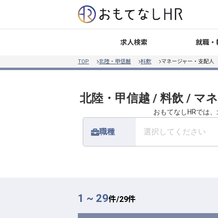
就職・
求人検索
TOP
北陸・甲信越
料飲
マネージャー・支配人
北陸・甲信越 / 料飲 /
おもてなしHRでは、
職種
選択してください
1 ~ 29
件/
29
件