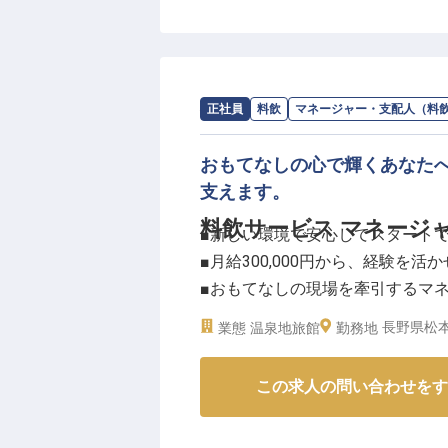
ストの求めるものを瞬時に察し、
を祝うお二人の会話の熱量に合わ
な、繊細な「行間を読み取る」ホ
求人情報：
扉温泉 明神館
の
マネージャ
正社員
料飲
マネージャー・支配人（料
月給28.5万円以上の安定した待
生観をより豊かにするはずです。
おもてなしの心で輝くあなた
わしい品位ある所作と語彙力を武
支えます。
共に追求しましょう。
料飲サービス マネージ
■新しい環境で安心してスタート
■月給300,000円から、経験を活
■おもてなしの現場を牽引するマ
■豊かな自然に囲まれた地で心ゆ
長野県松本
業態
温泉地旅館
勤務地
ーー【心温まるおもてなしを追求
この求人の問い合わせをす
豊かな自然に抱かれた地で、お客
います。