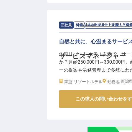
和食とフレンチ、それぞれの食事
届けする料飲サービスマネージャ
お客様の笑顔を間近で感じられる
求人情報：
SADO RESORT HOTEL AZ
正社員
料飲
マネージャー・支配人（料
ーー【経験を活かし、未来を築く
これまでの接客・マネジメント経
自然と共に、心温まるサービ
活躍いただけます。
佐渡リゾート ホテル吾妻で、サ
サービスマネージャー
スタッフの育成にも携わり、共に
か？月給250,000円～330,0
月給300,000円からの安定し
ーの提案や労務管理まで多岐にわ
単身寮も完備しており、安心して
で、あなたのリーダーシップを活
※2026年03月06日時点の情報です
新潟県
業態
リゾートホテル
勤務地
ましょう。正社員として、キャリ
※2025年04月17日時点の情報です
この求人の問い合わせをす