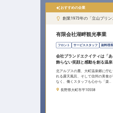
おすすめの企業
創業1973年の「立山プリ
有限会社湖畔観光事業
フロント
サービススタッフ
副料理
会社ブランドエクイティは「あ
飾らない笑顔と感動を創る温泉
北アルプスの麓、大町温泉郷に佇む
れる露天風呂、そして信州の美食が
なく、働くスタッフも心から「楽…
長野県大町市平10558