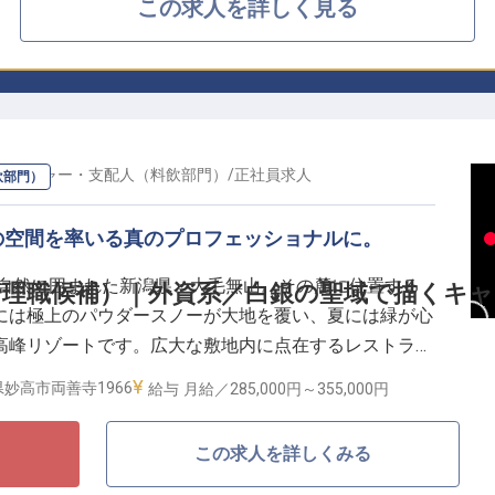
この求人を詳しく見る
ネージャー・支配人（料飲部門）
/
正社員
求人
飲部門）
の空間を率いる真のプロフェッショナルに。
深い自然に囲まれた新潟県・大毛無山。その麓に位置する
理職候補）｜外資系／白銀の聖域で描くキ
には極上のパウダースノーが大地を覆い、夏には緑が心
高峰リゾートです。広大な敷地内に点在するレストラン
るゲストが1日の休息に、心を満たす空間を提供してい
妙高市両善寺1966
給与
月給／285,000円～
355,000円
この求人を詳しくみる
は、この圧倒的な非日常空間を、中心となって創り上げ
客に、台本はありません。例えば、暖炉のそばで寛ぐゲ