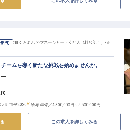
る
この求人を詳しくみる
ト信濃大町くろよん
の
マネージャー・支配人（料飲部門）
/
正
飲部門）
、チームを導く新たな挑戦を始めませんか。
ャー
統括
大町市平2020
給与
年俸／4,800,000円～
5,500,000円
おもてなし】
る
この求人を詳しくみる
心に残る特別な時間を提供することを大切にしていま