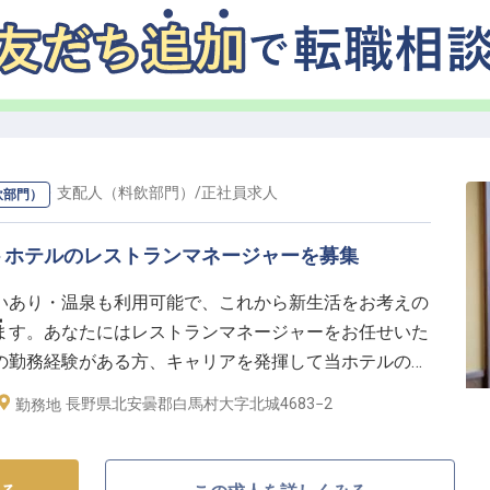
ジャー・支配人（料飲部門）
/
正社員
求人
飲部門）
トホテルのレストランマネージャーを募集
いあり・温泉も利用可能で、これから新生活をお考えの
ー
ます。あなたにはレストランマネージャーをお任せいた
の勤務経験がある方、キャリアを発揮して当ホテルのレ
力も磨いていただける環境です。白馬樅の木ホテルは、
長野県北安曇郡白馬村大字北城4683−2
勤務地
え、多様なニーズに対応したプランを提供しています。
の情報です