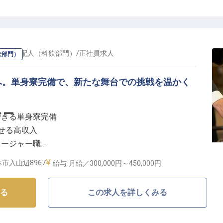
言われる前にブランケットを差し出す。または、記念日
せ、料理を出すタイミングを秒単位で調整する。そん
スピタリティが、当リゾートの真髄です。
ー・支配人（料飲部門）
/
正社員
求人
飲部門）
遇と、世界中の感性豊かなゲストとの交流は、あなたの人
チームを統率しながら、トップレベルのリゾートにふさ
へ。単身寮完備で、新たな舞台での挑戦を温かく
器に、ここでしか味わえない「記憶に残るサービス」を
ャー
できる単身寮完備
かせる高収入
ネージャー職
くまでおもてなし
市入山辺8967
給与
月給／300,000円～
450,000円
する舞台】
る
この求人を詳しくみる
様に最高の癒しと感動を提供するおもてなしを追求して