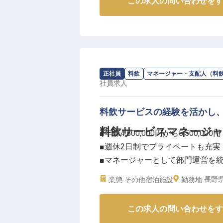
この求人の問い合わせをす
求人情報：
ANAホリデイ・インリゾー
正社員
料飲
マネージャー・支配人（料
社員
求人
料飲サービスの経験を活かし
料飲サービスマネージ
■年俸4,800,000円から5,500,000円
■週休2日制でプライベートも充実
■マネージャーとして部門運営を
■マイカー通勤可能で通勤も快適
長野県
業態
その他宿泊施設
勤務地
ーー【お客様の特別な時間を彩る
この求人の問い合わせをす
当施設では、お客様一人ひとりの