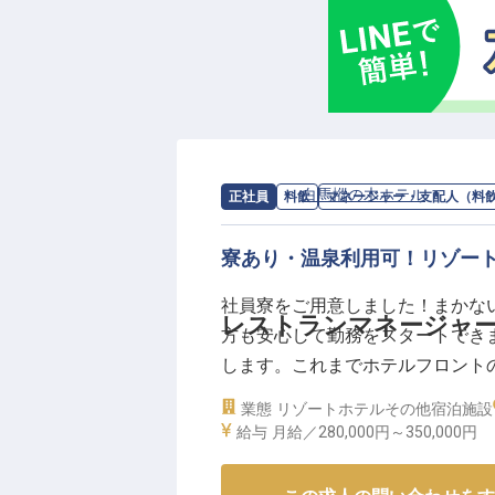
求人情報：
白馬樅の木ホテル
の
マネー
正社員
料飲
マネージャー・支配人（料
寮あり・温泉利用可！リゾー
社員寮をご用意しました！まかな
レストランマネージャ
方も安心して勤務をスタートでき
します。これまでホテルフロント
ストランで活躍しませんか？管理
業態
リゾートホテル
その他宿泊施設
貸切風呂やグランピング施設を備
給与
月給／280,000円～
350,000円
※この求人は2022年2月8日時点