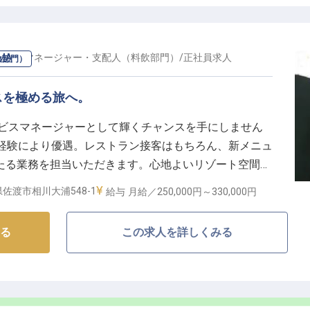
処で、お客様一人ひとりに寄り添い、心に残る時間をお
ーとしてご活躍ください。
、やりがい溢れる環境です。
UMA
の
マネージャー・支配人（料飲部門）
/
正社員
求人
飲部門）
キャリアパス】
験を存分に発揮し、チームを牽引するリーダーとしてご
スを極める旅へ。
ービスマネージャーとして輝くチャンスを手にしません
成長できる喜びを感じられるでしょう。
00円、経験により優遇。レストラン接客はもちろん、新メニュ
た収入に加え、昇給・賞与であなたの頑張りを正当に評価。
たる業務を担当いただきます。心地よいリゾート空間
長く働ける環境です。
かし、訪れるすべてのお客様に特別なひとときを提供し
佐渡市相川大浦548-1
給与
月給／250,000円～
330,000円
アを築く新たなステージがここにあります。
る
この求人を詳しくみる