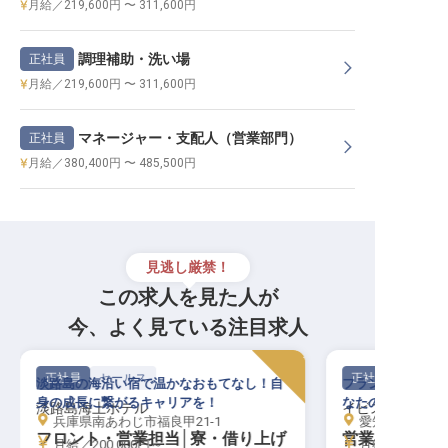
月給／219,600円 〜 311,600円
調理補助・洗い場
正社員
月給／219,600円 〜 311,600円
マネージャー・支配人（営業部門）
正社員
月給／380,400円 〜 485,500円
見逃し厳禁！
この求人を見た人が
今、よく見ている注目求人
正社員
セールス
正社員
淡路島の海沿い宿で温かなおもてなし！自
フランス発祥の世
身の成長に繋がるキャリアを！
なたの手でより多
淡路島海上ホテル
イビススタイル
兵庫県南あわじ市福良甲21-1
愛知県名古屋市中
フロント・営業担当│寮・借り上げ
営業│土日休
月給／200,000円～
月給／210,60