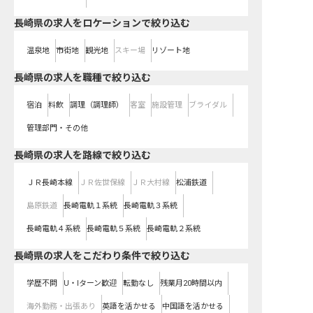
長崎県の求人をロケーションで絞り込む
温泉地
市街地
観光地
スキー場
リゾート地
長崎県の求人を職種で絞り込む
宿泊
料飲
調理（調理師）
客室
施設管理
ブライダル
管理部門・その他
長崎県
の求人を路線で絞り込む
ＪＲ長崎本線
ＪＲ佐世保線
ＪＲ大村線
松浦鉄道
島原鉄道
長崎電軌１系統
長崎電軌３系統
長崎電軌４系統
長崎電軌５系統
長崎電軌２系統
長崎県の求人をこだわり条件で絞り込む
学歴不問
U・Iターン歓迎
転勤なし
残業月20時間以内
海外勤務・出張あり
英語を活かせる
中国語を活かせる