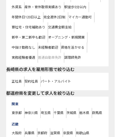
外資系
産休・育休取得実績あり
駅徒歩5分以内
年間休日120日以上
完全週休2日制
マイカー通勤可
寮社宅・住宅補助あり
交通費全額支給
新卒・第二新卒も歓迎
オープニング・新規開業
中抜け勤務なし
未経験者歓迎
資格を活かせる
実務経験者優遇
普通自動車免許
調理師免許
長崎県の求人を雇用形態で絞り込む
正社員
契約社員
パート・アルバイト
都道府県を変更して求人を絞り込む
関東
東京都
神奈川県
埼玉県
千葉県
茨城県
栃木県
群馬県
近畿
大阪府
兵庫県
京都府
滋賀県
奈良県
和歌山県