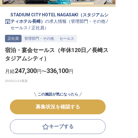
転職サポートに申し込む
無料
STADIUM CITY HOTEL NAGASAKI（スタジアムシ
ティホテル長崎）
の求人情報（
管理部門・その他
/
採用をお考えの企業様へ
セールス
/
正社員
）
正社員
管理部門・その他
セールス
宿泊・宴会セールス（年休120日／長崎ス
タジアムシティ）
247,300
336,100
月給
円〜
円
この施設が気になったら
募集状況を確認する
キープする