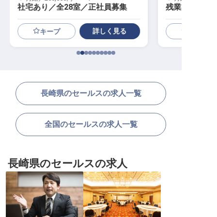
社宅あり／全28室／正社員募集
残業なし／食
度充実
詳しく見る
キープ
長崎県のセールスの求人一覧
全国のセールスの求人一覧
長崎県のセールスの求人