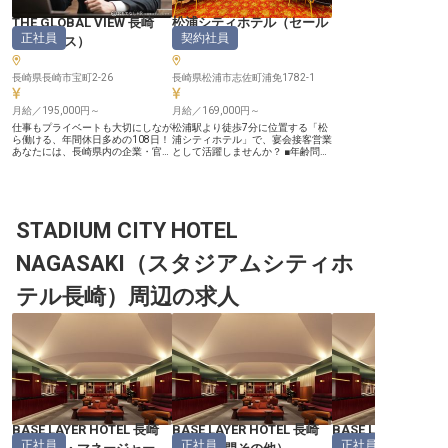
THE GLOBAL VIEW 長崎
松浦シティホテル
（
セール
正社員
契約社員
（
セールス
）
ス
）
長崎県長崎市宝町2-26
長崎県松浦市志佐町浦免1782-1
月給／195,000円～
月給／169,000円～
仕事もプライベートも大切にしなが
松浦駅より徒歩7分に位置する「松
ら働ける、年間休日多めの108日！
浦シティホテル」で、宴会接客営業
あなたには、長崎県内の企業・官公
として活躍しませんか？ ■年齢問わ
庁を中心とした宴会やパーティーの
ず大歓迎！働きやすさをご紹介■ ・
提案をする業務をお任せします。入
地元のお客様が多くカジュアルな接
社後は現場を経験しながら一つずつ
客もOK ・幅広い年代が活躍する活
学んでいける環境が整っているの
気ある職場 ・ブランクある方、主
で、未経験の方も安心してご応募く
婦（夫）も大歓迎 ・社員寮月2万円
ださい。ホテル業や営業経験をお持
STADIUM CITY HOTEL
（光熱費込み） ・年2回の賞与あ
ちの方は優遇あり！あなたの頑張り
り etc. 松浦市を代表するシティホ
は昇給でしっかり還元します。一緒
テルであることから、宴会や法事な
NAGASAKI（スタジアムシティホ
にホテルを盛り上げませんか？※こ
どの際にはまず初めに当ホテルにお
の求人は2023年4月19日時点の情
問合せがくることが多いです。なか
報です
には慣れ親しんだ地元企業のお客様
テル長崎）周辺の求人
なども多いため、近しい距離間でサ
ービスを提供いただけることも特
徴。設営や当日のご案内などの流れ
を覚えれば、未経験の方でも早期か
ら活躍いただけます。 また、予約
状況により仕出しの配達なども行な
うため、身体を動かしながら1日の
中でメリハリをつけて働きたい、と
いう方には特にピッタリ！人と話す
ことが好きで、効率よく計画をたて
ることが得意な方はぜひご応募くだ
BASE LAYER HOTEL 長崎
さい。 ＼松浦シティホテルはこん
BASE LAYER HOTEL 長崎
BASE LAYER HOT
なところ／ ・ラジウム泉まつらの
正社員
正社員
正社員