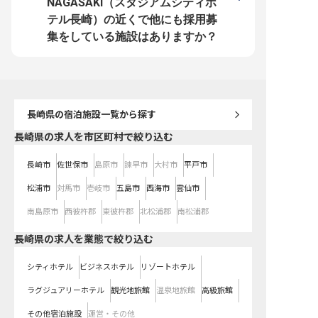
NAGASAKI（スタジアムシティホ
テル長崎）の近くで他にも採用募
集をしている施設はありますか？
長崎県
の宿泊施設一覧から探す
長崎県の求人を市区町村で絞り込む
長崎市
佐世保市
島原市
諫早市
大村市
平戸市
松浦市
対馬市
壱岐市
五島市
西海市
雲仙市
南島原市
西彼杵郡
東彼杵郡
北松浦郡
南松浦郡
長崎県の求人を業態で絞り込む
シティホテル
ビジネスホテル
リゾートホテル
ラグジュアリーホテル
観光地旅館
温泉地旅館
高級旅館
その他宿泊施設
運営・その他