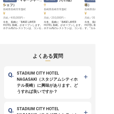
（
料理長・マネージャー・
（
調理部門その他
）
（
支配人・副支配
湯が大変好評 ・地元の方で賑わう
ホテルレストラン松花がメディアで
シェフ
）
将
）
も紹介 ・大型宴会と言えば“ここ“と
長崎県長崎市常盤町
長崎県長崎市常盤町
長崎県長崎市常盤町
評される地域屈指のシティホテル
月給／400,000円～
月給／250,000円～
月給／350,000円～
今冬、長崎に「BASE LAYER
今冬、長崎に「BASE LAYER
今冬、長崎に「BASE LAY
HOTEL 長崎」がオープンします。
HOTEL 長崎」がオープンします。
HOTEL 長崎」がオープ
ホテル内のレストランは、コンセプ
ホテル内のレストランは、コンセプ
す。“カルチャービジネス
トである「NEW CLASSIC」を食の
トである「NEW CLASSIC」を食の
掲げるBASE LAYER HO
体験として最もわかりやすく表現す
体験として表現する場所です。
点です。 【長崎らしいホテル体験
る場所です。 【「NEW CLASSIC」
【NEW CLASSICな食体験を、現場
を、現場から形にできる】
を、料理で表現できる】 目指すの
から支える】 料理の軸はホームメ
CLASSIC」をコンセプ
は、長崎の和華蘭文化を背景にした
イドのハンバーグ。ステーキやシー
いう街と建物が持つ歴史
現代的な“ニューハンバーグステー
フード、選べるサイドディッシュな
り添ったホテルづくりを
キレストラン”。クラシックステー
どを、日々の仕込みや調理、盛り付
ます。副支配人は、その
キハウスの上質さと、ハンバーグレ
け、チームでのオペレーションを通
日々のオペレーションや
よくある質問
ストランの親しみやすさを掛け合わ
じて支えていくポジションです。
ッフの動きに落とし込ん
せ、ホームメイドのハンバーグを軸
【スーシェフ候補として、段階的に
ションです。 【支配人の右腕とし
に、長崎らしい海の恵みや選べるサ
ステップアップできる】 スーシェ
て、立ち上げ期のホテル
イドを組み合わせます。 【開業準
フ候補として入社いただく場合は、
われる】 導線、ルール、
備から、レストランづくりに関われ
調理業務に加えて、スタッフ育成、
教育、サービス品質、部
る】 メニューのブラッシュアッ
発注・在庫管理、原価意識を持った
ど、ホテルが日々きちん
STADIUM CITY HOTEL
プ、仕込みや調理の導線設計、オペ
現場運営、キッチン全体のオペレー
ための土台をつくる役割
レーション構築、チームづくりま
ション改善なども段階的にお任せし
上がった仕組みに入るの
NAGASAKI（スタジアムシティホ
で、レストランの土台を一つひとつ
ていきます。開業期の仕込み導線づ
これからの運営を自分た
形にできます。朝はブッフェ、昼は
くりから関われるのも魅力です。
ていけるフェーズです。 【働く環
テル長崎）に興味があります、ど
街の人にも開かれたランチ、夜は少
【働く環境のポイント】 ・月給25
境のポイント】 ・月給35
し特別なディナーと、時間帯ごとの
万円～35万円（45時間分の固定残
万円（45時間分の固定残
うすれば良いですか？
体験価値をつくっていきます。
業代を含む） ・年間休日112日／月
む） ・年間休日112日／
【働く環境のポイント】 ・月給40
9日休み ・夜勤なし（早番・遅番の
・産休・育休の取得実績
万円～50万円（45時間分の固定残
シフト制） ・産休・育休の取得実
の取得率100%） ・社割
業代を含む） ・年間休日112日／月
績あり（女性の取得率100%） ・今
のレストラン・ホテルを
9日休み ・夜勤なし（早番・遅番の
冬開業のオープニングポジション
利用可能 ・今冬開業のオ
シフト制） ・産休・育休の取得実
グポジション
STADIUM CITY HOTEL
績あり（女性の取得率100%） ・今
冬開業のオープニングポジション