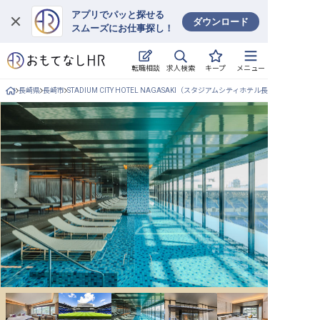
アプリでパッと探せる
ダウンロード
スムーズにお仕事探し！
ログイン
求人検索
転職相談
キープ
メニュー
求人・施設を探す
長崎県
長崎市
STADIUM CITY HOTEL NAGASAKI（スタジアムシティホテル長崎）
キープした求人
就職・転職 合同説明会
おもてなしHRについて
ご利用の流れ
よくある質問
ホテル・宿泊業界情報コラム