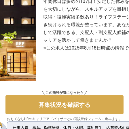
年間休日は多めの107日！安定した休み
を大切にしながら、スキルアップを目指
取得・復帰実績多数あり！ライフステー
き続けられる環境が整っています。あな
して活躍できる、支配人・副支配人候補
ャリアを活かして働きませんか？
※この求人は2025年8月18日時点の情報
この施設が気になったら
募集状況を確認する
おもてなしHRのキャリアアドバイザーとの
面談登録フォームに進みます。
仕事内容、給与、勤務時間、休日・休暇、福利厚生、応募資格の