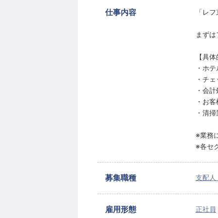
仕事内容
「レフ
まずは
【具体
・ホテ
・チェ
・会計
・お客
・清掃
※業務
※各セ
募集職種
支配人
雇用形態
正社員