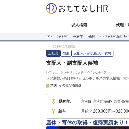
就職・
求人検索
TOP
京都府
京都市
南区
レフ京都八条口 b
正社員
宿泊
支配人・副支配人・女将
支配人・副支配人候補
レフキョウトハチジョウクチバイベッセルホテルズ
レフ京都八条口 byベッセルホテルズ
の求人情報
（
宿
業態
その他宿泊施設
勤務地
京都府京都市南区東九条室
給与
月給／200,000円～320,0
産休・育休の取得・復帰実績あり！