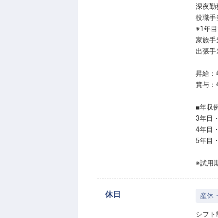
深夜勤
役職手当
※1年
家族手
出張手
昇給：
賞与：
■年収
3年目・
4年目・
5年目・
※試用
休日
産休
シフト