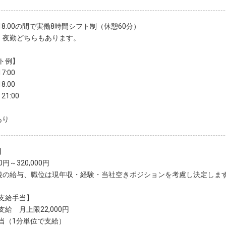
～18:00の間で実働8時間シフト制（休憩60分）
・夜勤どちらもあります。
ト例】
7:00
8:00
21:00
あり
】
00円～320,000円
後の給与、職位は現年収・経験・当社空きポジションを考慮し決定しま
支給手当】
給 月上限22,000円
当（1分単位で支給）