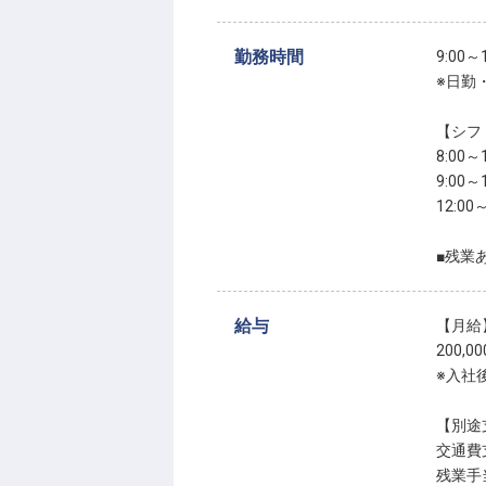
勤務時間
9:00
※日勤
【シフ
8:00～1
9:00～1
12:00～
■残業
給与
【月給
200,0
※入社
【別途
交通費支
残業手