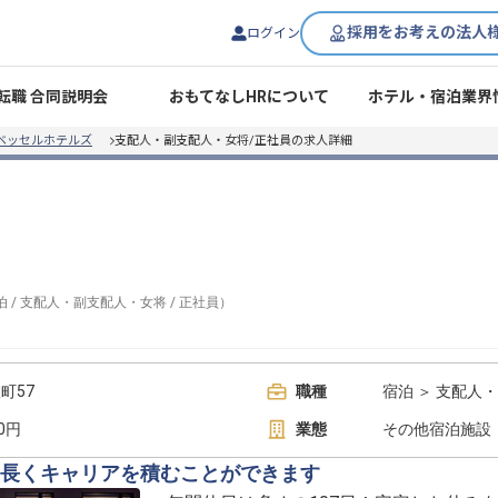
採用をお考えの法人
ログイン
転職 合同説明会
おもてなしHRについて
ホテル・宿泊業界
yベッセルホテルズ
支配人・副支配人・女将/正社員の求人詳細
泊
/
支配人・副支配人・女将
/
正社員
）
町57
職種
宿泊 ＞ 支配人
00円
業態
その他宿泊施設
長くキャリアを積むことができます