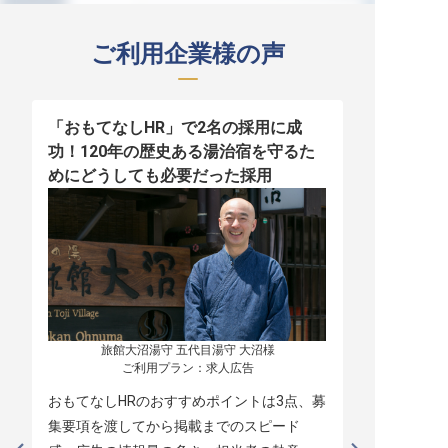
ご利用企業様の声
「おもてなしHR」で2名の採用に成
少人数運営
功！120年の歴史ある湯治宿を守るた
職！「おも
めにどうしても必要だった採用
者の採用
旅館大沼湯守 五代目湯守 大沼様

ご利用プラン：求人広告
おもてなしHRのおすすめポイントは3点、募
本当に緊急
集要項を渡してから掲載までのスピード
レスポンス