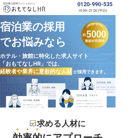
0120-990-535
宿泊業の採用コンシェルジュ
10:00
~
21:00
(
平日
)
宿泊業の採用
でお悩みなら
ホテル・旅館に特化した求人サイト
「おもてなしHR」では、
経験者や業界に意欲的な人材
が採用できます。
求める人材に
効率的
にアプローチ