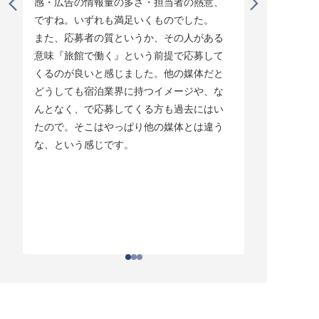
感・広告の情報量の多さ・担当者の熱意、
タイミング
ですね。いずれも満足いくものでした。

じています。
また、応募者の質というか、その人がある
そして他の
意味『旅館で働く』という前提で応募して
ている人材
くるのが良いと感じました。他の媒体だと
チしていま
どうしても宿泊業界に持つイメージや、な
ている人材
んとなく、で応募してくる方も過去にはい
結構あって。
たので。そこはやっぱり他の媒体とは違う
とりあえず
な、という感じです。
ちはわかる
それがなか