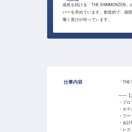
成長を続ける「THE SHINMON
バーを求めています。創造的で、細
働く喜びが待っています。
仕事内容
「TH
――【
・プロ
・ホテ
・フー
・会計
・レス