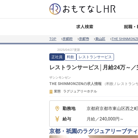
就職・
求人検索
TOP
京都府
京都市
東山区
THE SHINMONZ
正社員
料飲
レストランサービス
レストランサービス│月給24万～／
ザシンモンゼン
THE SHINMONZEN
の求人情報
（
料飲
/
レストラン
業態
ラグジュアリーホテル
勤務地
京都府京都市東山区西之町2
給与
月給／240,000円～
京都・祇園のラグジュアリーブティ