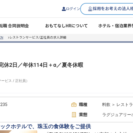
採用をお考えの法人
ログイン
転職 合同説明会
おもてなしHRについて
ホテル・宿泊業界
EN
レストランサービス/正社員の求人詳細
完休2日／年休114日＋α／夏冬休暇
サービス
/
正社員
）
35
職種
料飲 ＞ レスト
業態
ラグジュアリー
ックホテルで、珠玉の食体験をご提供