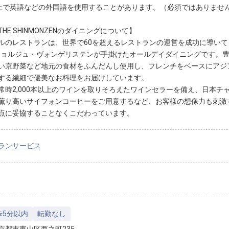
上で英語などの外国語を使用することがあります。（必須ではありませ
HE SHINMONZENのダイニングについて】
ルのレストランは、世界で60を超えるレストランの運営を成功に導い
ジョルジュ・ヴォンゲリステンが手掛けたオールデイダイニングです。
い京野菜など地元の食材をふんだんし使用し、フレンチをベースにアジ
する繊細で優美なお料理をお届けしています。
常時2,000本以上のワインを取りそろえたワインセラーを備え、日本
薫り高いサイフォンコーヒーをご用意するなど、お客様の想像力も刺激
点に妥協することなくこだわっています。
ランサービス
歩5分以内
転勤なし