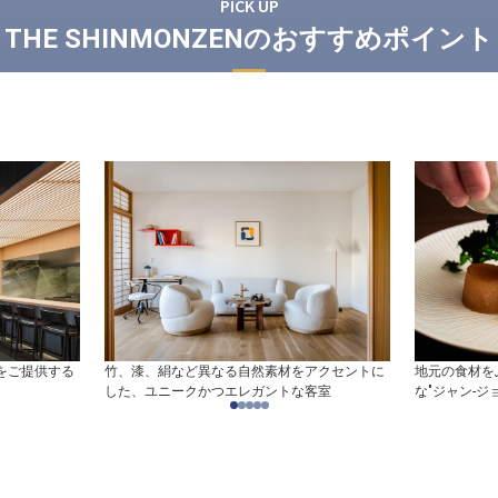
PICK UP
THE SHINMONZENのおすすめポイント
をご提供する
竹、漆、絹など異なる自然素材をアクセントに
地元の食材を
した、ユニークかつエレガントな客室
な"ジャン-ジ