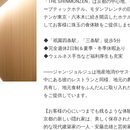
「THE SHINMONZEN」は京都の中
ーブティックホテル。モダンフレンチの
テンが東京・六本木に続き開店したホテ
してお客様に珠玉の食体験をご提供しませ
◆「祇園四条駅」「三条駅」徒歩5分
◆完全週休2日制＆夏季・冬季休暇あり
◆ウェルネス手当など福利厚生も充実
――ジャン-ジョルジュは地産地消やサ
中にある彼のレストランと同様、地元の
共有し、地元食材をふんだんに取り入れた
をご提供しています。
【お客様の心にいつまでも残るような体
京都の新しい隠れ家は、美しく保存され
的な現代建築家の一人・安藤忠雄と芸術