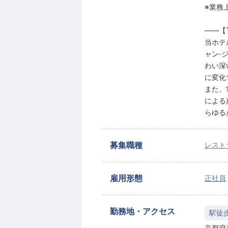
※業務
――【T
当ホテ
ャン-
わい深
に変化
また、
による
らゆる
募集職種
レスト
雇用形態
正社員
勤務地・アクセス
駅徒