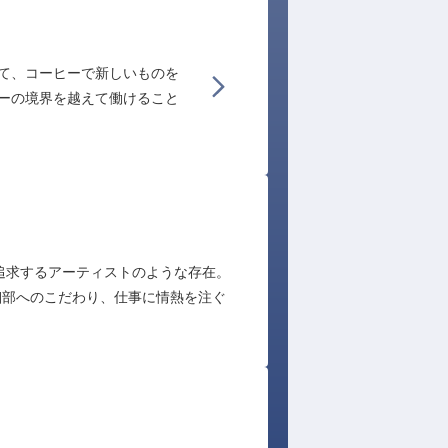
キッチン／女性
て、コーヒーで新しいものを
全9室のラグジュアリーブティックホテ
ーの境界を越えて働けること
点が魅力です。従業員も人数が少ない
め全ての仕事を把握するのは大変です
を追求するアーティストのような存在。
細部へのこだわり、仕事に情熱を注ぐ