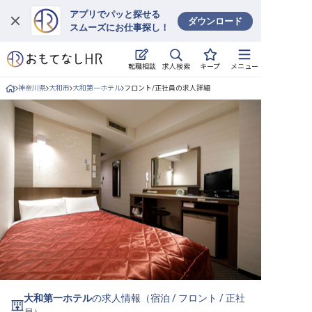
アプリでパッと探せる
ダウンロード
スムーズにお仕事探し！
ログイン
求人検索
転職相談
キープ
メニュー
求人・施設を探す
神奈川県
大和市
大和第一ホテル
フロント/正社員の求人詳細
キープした求人
就職・転職 合同説明会
おもてなしHRについて
ご利用の流れ
よくある質問
ホテル・宿泊業界情報コラム
大和第一ホテル
の求人情報（
宿泊
/
フロント
/
正社