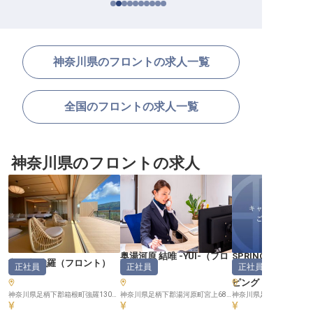
神奈川県のフロントの求人一覧
全国のフロントの求人一覧
神奈川県のフロントの求人
奥湯河原 結唯 -YUI-
（
フロ
SPRINGS VILLA
玄 箱根強羅
（
フロント
）
正社員
正社員
正社員
ント
）
丹沢 温泉リゾート
ピング
（
神奈川県足柄下郡箱根町強羅1300-238
神奈川県足柄下郡湯河原町宮上683-25
神奈川県足柄上郡山北町中川