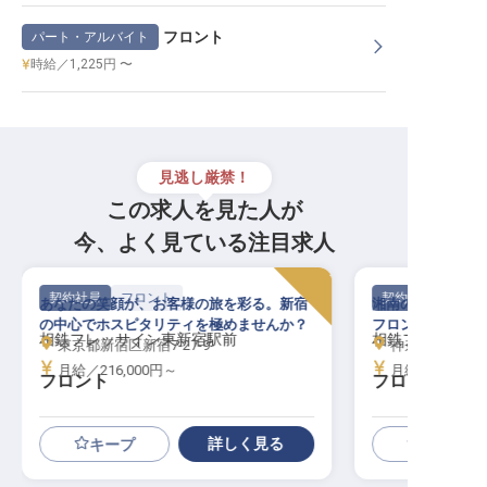
フロント
パート・アルバイト
時給／1,225円 〜
見逃し厳禁！
この求人を見た人が
今、よく見ている注目求人
契約社員
フロント
契約社員
あなたの笑顔が、お客様の旅を彩る。新宿
湘南の風と共に、
の中心でホスピタリティを極めませんか？
フロントスタッフ
相鉄フレッサイン東新宿駅前
相鉄フレッサイ
東京都新宿区新宿7-27-9
神奈川県藤沢市湘
月給／216,000円～
月給／216,00
フロント
フロント
詳しく見る
キープ