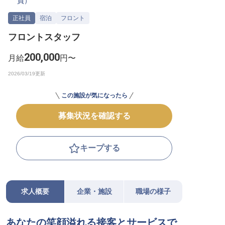
員
）
転職サポートに申し込む
無料
正社員
宿泊
フロント
フロントスタッフ
採用をお考えの企業様へ
200,000
月給
円〜
この施設が気になったら
募集状況を確認する
キープする
求人概要
企業・施設
職場の様子
あなたの笑顔溢れる接客とサービスで