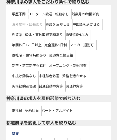
神奈川県の求人をこだわり条件で絞り込む
学歴不問
U・Iターン歓迎
転勤なし
残業月20時間以内
海外勤務・出張あり
英語を活かせる
中国語を活かせる
外資系
産休・育休取得実績あり
駅徒歩5分以内
年間休日120日以上
完全週休2日制
マイカー通勤可
寮社宅・住宅補助あり
交通費全額支給
新卒・第二新卒も歓迎
オープニング・新規開業
中抜け勤務なし
未経験者歓迎
資格を活かせる
実務経験者優遇
普通自動車免許
調理師免許
神奈川県の求人を雇用形態で絞り込む
正社員
契約社員
パート・アルバイト
都道府県を変更して求人を絞り込む
関東