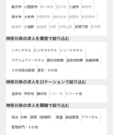
藤沢市
小田原市
茅ヶ崎市
逗子市
三浦市
秦野市
厚木市
大和市
伊勢原市
海老名市
座間市
南足柄市
綾瀬市
三浦郡
高座郡
中郡
足柄上郡
足柄下郡
愛甲郡
神奈川県の求人を業態で絞り込む
シティホテル
ビジネスホテル
リゾートホテル
ラグジュアリーホテル
観光地旅館
温泉地旅館
高級旅館
その他宿泊施設
運営・その他
神奈川県の求人をロケーションで絞り込む
温泉地
市街地
観光地
スキー場
リゾート地
神奈川県の求人を職種で絞り込む
宿泊
料飲
調理（調理師）
客室
施設管理
ブライダル
管理部門・その他