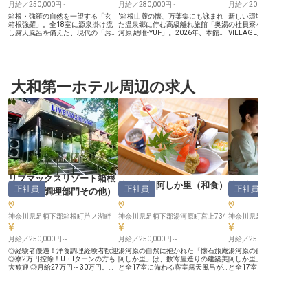
月給／250,000円～
月給／280,000円～
月給／200,000円～
箱根・強羅の自然を一望する「玄
"箱根山麓の懐、万葉集にも詠まれ
新しい環境で働きたい方
箱根強羅」。全18室に源泉掛け流
た温泉郷に佇む高級離れ旅館「奥湯
の社員寮を完備。SPRING
し露天風呂を備えた、現代の「おこ
河原 結唯-YUI-」。2026年、本館リ
VILLAGE足柄・丹沢 温
もり」を叶える隠れ宿。2022年の
ニューアルにより"自然と共鳴する
＆グランピングでフロン
リニューアルを経て、洗練された空
私邸型ラグジュアリー"が完成し、
任せします。接客経験や
間でお客様を迎える活気ある職場で
新たな滞在価値を追求する一棟貸し
キルを活かし、大自然に
す。 フロントのお仕事は「ミスが
型ステイが動き出します。「本当に
ゾートで活躍しませんか。2
許されない」と身構えてしまうかも
良いもの」を知るお客様の旅の起点
月にオープンしたばかり
しれませんが、当館は違います。全
大和第一ホテル周辺の求人
となる、フロントスタッフを募集し
新しい仲間と一緒に星空
18室という落ち着いた規模のた
ます。 【より質を高めた少室経
ンピング体験も楽しめま
め、一人ひとりのお客様に寄り添っ
営。"感動を生む接客"の本質を学
求人は2022年11月28
た柔軟な対応が可能です。平均年齢
ぶ】 1室あたりの面積を広げ、より
です
37歳と若手が中心のチームで、イ
質を高めた少室経営。一棟貸しのプ
ンカム等で常に連携し、困った時は
ライベートステイを軸に、量より質
先輩がすぐに手を差し伸べる温かな
を貫いてきた稀有な高級旅館で、そ
体制が整っています。 【あなたの
の道を極めた人にしかできない繊細
新生活を応援する、最高の環境】 ■
な気配りと一歩先を読む判断力を身
住まい：職場まで徒歩2分。月2万
につけられます。予約管理・追加サ
円で住める築浅の綺麗な個室寮
ービスの手配など現場コントロール
（Wi-Fi・キッチン完備）をご用
を責任をもって担っていただけま
リブマックスリゾート箱根
意。 ■オフ：完全週休2日制に加え
す。 【「邑（むら）をつくる」一
懐石旅庵 阿しか里
（
和食
）
懐石旅庵 阿しか里
正社員
正社員
正社員
年2回の4連休もあり、プライベー
員として、ブランドを次のステージ
芦ノ湖
（
調理部門その他
）
トも充実します。 ■収入：月給25万
へ】 2009年の開業以来、奥湯河原
円〜30万円＋賞与年2回で、自立し
の地でただひとつの離れ旅館として
た生活を支えます。 笑顔あふれる
進化を続けてきた結唯-YUI-。本館
神奈川県足柄下郡箱根町芦ノ湖畔
神奈川県足柄下郡湯河原町宮上734
神奈川県足柄下郡湯河原町
環境で、一生モノの接客スキルを身
リニューアル後の新しい体験設計
につけませんか。
を、現場の最前線で一緒に育ててい
月給／250,000円～
く仲間を求めています。中抜けな
月給／250,000円～
月給／250,000円～
し・夜勤なしの2シフト制で、湯河
◎経験者優遇！洋食調理経験者歓迎
湯河原の自然に抱かれた「懐石旅庵
湯河原の自然に抱かれた
原という地で身になるキャリアを積
◎寮2万円控除！U・Iターンの方も
阿しか里」は、数寄屋造りの建築美
阿しか里」は、数寄屋造
める環境です。 【働く環境のポイ
大歓迎 ◎月給27万円～30万円。経
と全17室に備わる客室露天風呂が
と全17室に備わる客室露
ント】 ・月給280,000円〜350,000
験・スキルに応じてご相談可 ◎ま
自慢の隠れ宿です。この特別な空間
自慢の隠れ宿です。この
円 ・中抜け勤務なし・夜勤なしの2
かないあり！マイカー通勤OK ■箱
で、旅の主役となる「本格和食」を
で、旅館の花形である「
シフト制 ・寮補助あり（月上限
根・芦ノ湖を望む絶景ロケーション
手がける新しい仲間を募集します。
て新しい一歩を踏み出し
30,000円） ・賄いあり（1食200
に佇む「リブマックスリゾート 箱
調理現場にありがちな「見て覚え
高級旅館での仕事に身構
円）