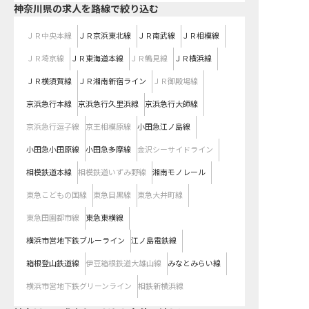
神奈川県
の求人を路線で絞り込む
ＪＲ中央本線
ＪＲ京浜東北線
ＪＲ南武線
ＪＲ相模線
ＪＲ埼京線
ＪＲ東海道本線
ＪＲ鶴見線
ＪＲ横浜線
ＪＲ横須賀線
ＪＲ湘南新宿ライン
ＪＲ御殿場線
京浜急行本線
京浜急行久里浜線
京浜急行大師線
京浜急行逗子線
京王相模原線
小田急江ノ島線
小田急小田原線
小田急多摩線
金沢シーサイドライン
相模鉄道本線
相模鉄道いずみ野線
湘南モノレール
東急こどもの国線
東急目黒線
東急大井町線
東急田園都市線
東急東横線
横浜市営地下鉄ブルーライン
江ノ島電鉄線
箱根登山鉄道線
伊豆箱根鉄道大雄山線
みなとみらい線
横浜市営地下鉄グリーンライン
相鉄新横浜線