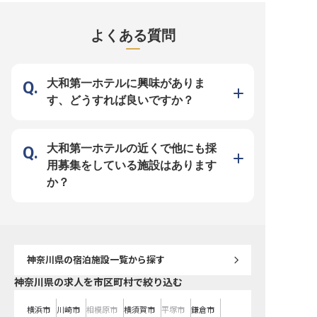
根芦ノ湖」。 富士山と芦ノ湖の景
ろ」という厳しいイメージは不要で
ありません。当館では未
観を一望できるリゾートホテル内の
す。当館ではあなたの経験に合わ
トの先輩が多数活躍して
洋食レストランで、調理スタッフを
せ、下ごしらえから丁寧にお教えし
なり一人で現場に立たせ
募集します。箱根ならではの上質な
ます。全17室と小規模なため予約
りません。 丁寧なレクチ
よくある質問
雰囲気の中、ご宿泊のお客様にご提
数を事前に把握でき、一品ずつじっ
え、困った時はインカム
供する本格洋食料理を担うポジショ
くり向き合える環境です。困った時
すぐにフォローするため
ン。調理補助からスタートし、副料
は温かな先輩がすぐにフォローする
え込む不安も無用です。 【心と生
理長・料理長候補までステップアッ
ため、未経験の方も安心して技術を
活にゆとりを。安心の環境
プ可能。洋食調理のご経験豊富な方
磨けます。 【生活の安定が、良い
まい： 職場まで徒歩2分
は、ご経験に応じてポジション・待
料理をつくる土台です】 ■住まい：
で住める築浅の10畳～個
大和第一ホテルに興味がありま
遇を柔軟にご相談可能です。 ■安定
職場まで徒歩2分、月2万円で住め
備。 ・休日： 完全週休2
企業ならでは！働きやすさを追求し
る築浅の10畳〜個室寮を完備。 ■休
年2回の4連休もあり、オ
す、どうすれば良いですか？
たサポート体制 1998年に不動産仲
日： 完全週休2日制に加え年2回の4
します。 ・収入： 未経
介から始め、今ではホテルやマンシ
連休もあり、オフも充実します。 ■
25万円以上＋賞与年2回
ョン、飲食と幅広く事業を展開して
収入： 未経験でも月給25万円〜40
えます。 「仲間を大事にする」と
いる「リブマックスグループ」。安
万円＋賞与で生活を支えます。
いう想いのもと、笑顔あ
定基盤をもつ当社ならではの好待遇
「仲間を大事にする」という想いの
づくりに注力しています。
をご用意しています。社員寮は2万
もと、笑顔あふれる職場づくりに注
環境で、一生モノのおも
大和第一ホテルの近くで他にも採
円控除（水道・光熱費のみ自己負
力しています。 最高級の環境で、
につけていきましょう。
担）！過度な残業を抑制する体制も
一生モノの料理技術を身につけまし
用募集をしている施設はあります
力を入れているため、心にゆとりを
ょう！
持って料理と向き合うことができま
か？
す。幅広いスキルを身に付けて、充
実した昇給・昇格・キャリアアップ
制度で思う存分成長してください！
神奈川県
の宿泊施設一覧から探す
神奈川県の求人を市区町村で絞り込む
横浜市
川崎市
相模原市
横須賀市
平塚市
鎌倉市