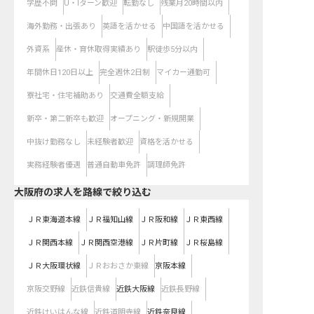
学歴不問
U・Iターン歓迎
転勤なし
残業月20時間以内
海外勤務・出張あり
英語を活かせる
中国語を活かせる
外資系
産休・育休取得実績あり
駅徒歩5分以内
年間休日120日以上
完全週休2日制
マイカー通勤可
寮社宅・住宅補助あり
交通費全額支給
新卒・第二新卒も歓迎
オープニング・新規開業
中抜け勤務なし
未経験者歓迎
資格を活かせる
実務経験者優遇
普通自動車免許
調理師免許
大阪府
の求人を路線で絞り込む
ＪＲ東海道本線
ＪＲ福知山線
ＪＲ阪和線
ＪＲ東西線
ＪＲ関西本線
ＪＲ関西空港線
ＪＲ片町線
ＪＲ桜島線
ＪＲ大阪環状線
ＪＲおおさか東線
京阪本線
京阪交野線
近鉄信貴線
近鉄大阪線
近鉄長野線
近鉄けいはんな線
近鉄道明寺線
近鉄奈良線