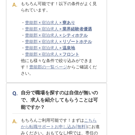
もちろん可能です！以下の条件がよく見
られています。
・
豊能郡 × 宿泊求人 ×
寮あり
・
豊能郡 × 宿泊求人 ×
業界経験者優遇
・
豊能郡 × 宿泊求人 ×
シティホテル
・
豊能郡 × 宿泊求人 ×
リゾートホテル
・
豊能郡 × 宿泊求人 ×
温泉地
・
豊能郡 × 宿泊求人 ×
フロント
他にも様々な条件で絞り込みができま
す！
豊能郡の一覧ページ
からご確認くだ
さい。
自分で職場を探すのは自信が無いの
で、求人を紹介してもらうことは可
能ですか？
もちろんご利用可能です！まずは
こちら
から転職サポートお申し込み(無料)
にお進
みください。おもてなしHRでは、専任の