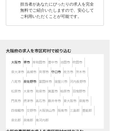
担当者があなたにぴったりの求人を完全
無料でご紹介いたしますので、安心して
ご利用いただくことが可能です。
大阪府の求人を市区町村で絞り込む
大阪市
堺市
岸和田市
豊中市
池田市
吹田市
泉大津市
高槻市
貝塚市
守口市
枚方市
茨木市
八尾市
泉佐野市
富田林市
寝屋川市
河内長野市
松原市
大東市
和泉市
箕面市
柏原市
羽曳野市
門真市
摂津市
高石市
藤井寺市
東大阪市
泉南市
四條畷市
交野市
大阪狭山市
阪南市
三島郡
豊能郡
泉北郡
泉南郡
南河内郡