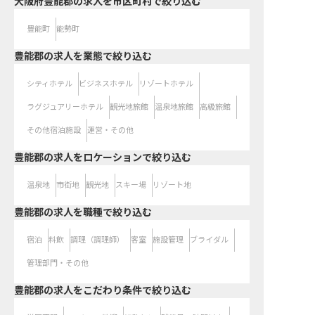
大阪府豊能郡の求人を市区町村で絞り込む
豊能町
能勢町
豊能郡の求人を業態で絞り込む
シティホテル
ビジネスホテル
リゾートホテル
ラグジュアリーホテル
観光地旅館
温泉地旅館
高級旅館
その他宿泊施設
運営・その他
豊能郡の求人をロケーションで絞り込む
温泉地
市街地
観光地
スキー場
リゾート地
豊能郡の求人を職種で絞り込む
宿泊
料飲
調理（調理師）
客室
施設管理
ブライダル
管理部門・その他
豊能郡の求人をこだわり条件で絞り込む