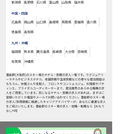
新潟県
長野県
石川県
富山県
山梨県
福井県
中国・四国
広島県
岡山県
山口県
島根県
鳥取県
愛媛県
香川県
徳島県
高知県
九州・沖縄
福岡県
熊本県
鹿児島県
長崎県
大分県
宮崎県
佐賀県
沖縄県
豊能郡
(
大阪府
)の
スキー場
のホテル・旅館の求人一覧です。ラグジュアリ
ーホテルやビジネスホテル、老舗旅館や温泉旅館などの様々な宿泊施設は
もちろん、仲居さんや支配人、フロントやコンシェルジュ、料理長やパテ
ィシエ、ブライダルコーディネーターまで、宿泊業界のあらゆる職種の求
人をご用意しています。気になるホテル・旅館の求人があれば、まずはご
登録いただくか電話やメールでお問い合わせください。豊能郡のスキー場
の求人/採用情報に精通したキャリアアドバイザーが、あなたに最適な求人
をご紹介いたします。豊能郡のスキー場の求人・就職・転職なら【おもて
なしHR】