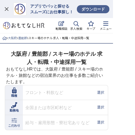
アプリでパッと探せる
ダウンロード
スムーズにお仕事探し！
ログイン
求人検索
転職相談
キープ
メニュー
求人・施設を探す
大阪府
豊能郡
スキー場のホテル 求人・転職・中途採用一覧
キープした求人
大阪府 / 豊能郡 / スキー場のホテル 求
人・転職・中途採用一覧
就職・転職 合同説明会
おもてなしHRでは、大阪府 / 豊能郡 / スキー場のホ
テル・旅館などの宿泊業界のお仕事を多数ご紹介い
おもてなしHRについて
たします。
ご利用の流れ
フロント・料飲など
選択
職種
よくある質問
全国または市区町村など
選択
勤務地
ホテル・宿泊業界情報コラム
給与・雇用形態・寮社宅あり など
選択
こだわり