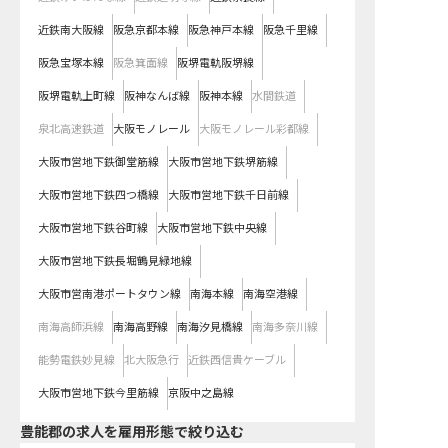
近鉄南大阪線
阪急京都本線
阪急神戸本線
阪急千里線
阪急宝塚本線
阪急箕面線
阪堺電軌阪堺線
阪堺電軌上町線
阪神なんば線
阪神本線
水間鉄道
泉北高速鉄道
大阪モノレール
大阪モノレール彩都線
大阪市営地下鉄御堂筋線
大阪市営地下鉄堺筋線
大阪市営地下鉄四つ橋線
大阪市営地下鉄千日前線
大阪市営地下鉄谷町線
大阪市営地下鉄中央線
大阪市営地下鉄長堀鶴見緑地線
大阪市営南港ポートタウン線
南海本線
南海空港線
南海高師浜線
南海高野線
南海汐見橋線
南海多奈川線
能勢電鉄妙見線
北大阪急行
近鉄西信貴ケーブル
大阪市営地下鉄今里筋線
京阪中之島線
豊能郡の求人を雇用形態で絞り込む