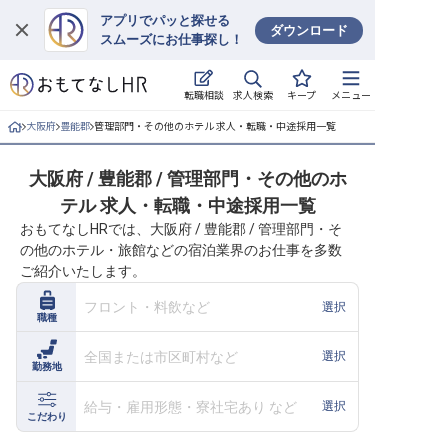
アプリでパッと探せる
ダウンロード
スムーズにお仕事探し！
ログイン
求人検索
転職相談
キープ
メニュー
求人・施設を探す
大阪府
豊能郡
管理部門・その他のホテル 求人・転職・中途採用一覧
キープした求人
大阪府 / 豊能郡 / 管理部門・その他のホ
テル 求人・転職・中途採用一覧
就職・転職 合同説明会
おもてなしHRでは、大阪府 / 豊能郡 / 管理部門・そ
の他のホテル・旅館などの宿泊業界のお仕事を多数
おもてなしHRについて
ご紹介いたします。
ご利用の流れ
フロント・料飲など
選択
職種
よくある質問
全国または市区町村など
選択
勤務地
ホテル・宿泊業界情報コラム
給与・雇用形態・寮社宅あり など
選択
こだわり