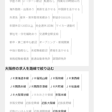
学歴不問
U・Iターン歓迎
転勤なし
残業月20時間以内
海外勤務・出張あり
英語を活かせる
中国語を活かせる
外資系
産休・育休取得実績あり
駅徒歩5分以内
年間休日120日以上
完全週休2日制
マイカー通勤可
寮社宅・住宅補助あり
交通費全額支給
新卒・第二新卒も歓迎
オープニング・新規開業
中抜け勤務なし
未経験者歓迎
資格を活かせる
実務経験者優遇
普通自動車免許
調理師免許
大阪府
の求人を路線で絞り込む
ＪＲ東海道本線
ＪＲ福知山線
ＪＲ阪和線
ＪＲ東西線
ＪＲ関西本線
ＪＲ関西空港線
ＪＲ片町線
ＪＲ桜島線
ＪＲ大阪環状線
ＪＲおおさか東線
京阪本線
京阪交野線
近鉄信貴線
近鉄大阪線
近鉄長野線
近鉄けいはんな線
近鉄道明寺線
近鉄奈良線