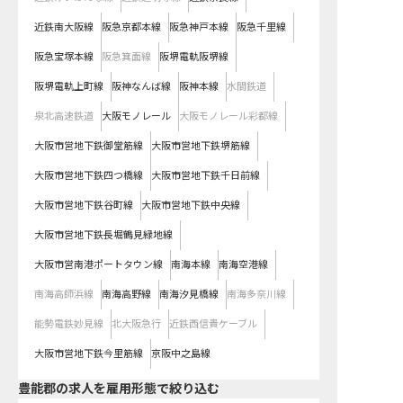
近鉄南大阪線
阪急京都本線
阪急神戸本線
阪急千里線
阪急宝塚本線
阪急箕面線
阪堺電軌阪堺線
阪堺電軌上町線
阪神なんば線
阪神本線
水間鉄道
泉北高速鉄道
大阪モノレール
大阪モノレール彩都線
大阪市営地下鉄御堂筋線
大阪市営地下鉄堺筋線
大阪市営地下鉄四つ橋線
大阪市営地下鉄千日前線
大阪市営地下鉄谷町線
大阪市営地下鉄中央線
大阪市営地下鉄長堀鶴見緑地線
大阪市営南港ポートタウン線
南海本線
南海空港線
南海高師浜線
南海高野線
南海汐見橋線
南海多奈川線
能勢電鉄妙見線
北大阪急行
近鉄西信貴ケーブル
大阪市営地下鉄今里筋線
京阪中之島線
豊能郡の求人を雇用形態で絞り込む