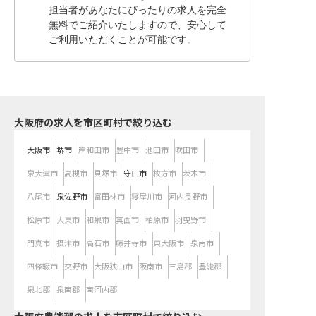
担当者があなたにぴったりの求人を完全
無料でご紹介いたしますので、安心して
ご利用いただくことが可能です。
大阪府の求人を市区町村で絞り込む
大阪市
堺市
岸和田市
豊中市
池田市
吹田市
泉大津市
高槻市
貝塚市
守口市
枚方市
茨木市
八尾市
泉佐野市
富田林市
寝屋川市
河内長野市
松原市
大東市
和泉市
箕面市
柏原市
羽曳野市
門真市
摂津市
高石市
藤井寺市
東大阪市
泉南市
四條畷市
交野市
大阪狭山市
阪南市
三島郡
豊能郡
泉北郡
泉南郡
南河内郡