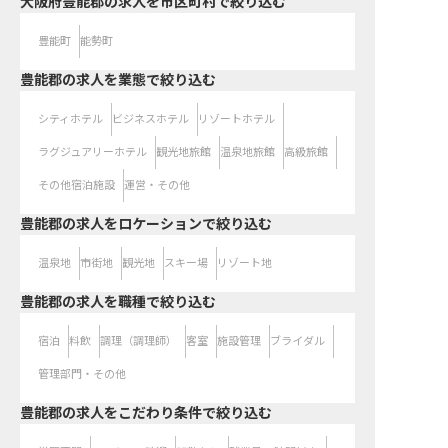
大阪府豊能郡の求人を市区町村で絞り込む
豊能町
能勢町
豊能郡の求人を業態で絞り込む
シティホテル
ビジネスホテル
リゾートホテル
ラグジュアリーホテル
観光地旅館
温泉地旅館
高級旅館
その他宿泊施設
運営・その他
豊能郡の求人をロケーションで絞り込む
温泉地
市街地
観光地
スキー場
リゾート地
豊能郡の求人を職種で絞り込む
宿泊
料飲
調理（調理師）
客室
施設管理
ブライダル
管理部門・その他
豊能郡の求人をこだわり条件で絞り込む