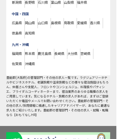
新潟県
長野県
石川県
富山県
山梨県
福井県
中国・四国
広島県
岡山県
山口県
島根県
鳥取県
愛媛県
香川県
徳島県
高知県
九州・沖縄
福岡県
熊本県
鹿児島県
長崎県
大分県
宮崎県
佐賀県
沖縄県
豊能郡
(
大阪府
)の
管理部門・その他
の求人一覧です。ラグジュアリーホテ
ルやビジネスホテル、老舗旅館や温泉旅館などの様々な宿泊施設はもちろ
ん、仲居さんや支配人、フロントやコンシェルジュ、料理長やパティシ
エ、ブライダルコーディネーターまで、宿泊業界のあらゆる職種の求人を
ご用意しています。気になるホテル・旅館の求人があれば、まずはご登録
いただくか電話やメールでお問い合わせください。豊能郡の管理部門・そ
の他の求人/採用情報に精通したキャリアアドバイザーが、あなたに最適な
求人をご紹介いたします。豊能郡の管理部門・その他の求人・就職・転職
なら【おもてなしHR】