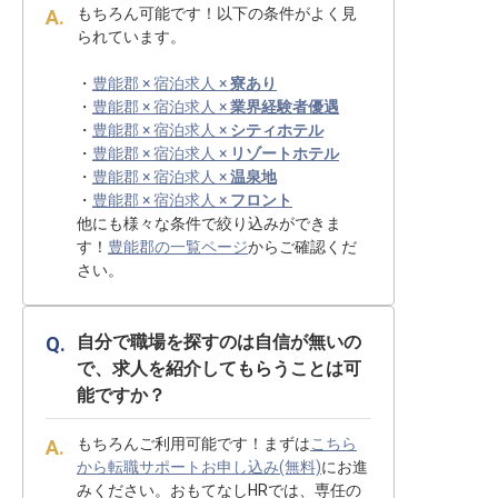
もちろん可能です！以下の条件がよく見
られています。
・
豊能郡 × 宿泊求人 ×
寮あり
・
豊能郡 × 宿泊求人 ×
業界経験者優遇
・
豊能郡 × 宿泊求人 ×
シティホテル
・
豊能郡 × 宿泊求人 ×
リゾートホテル
・
豊能郡 × 宿泊求人 ×
温泉地
・
豊能郡 × 宿泊求人 ×
フロント
他にも様々な条件で絞り込みができま
す！
豊能郡の一覧ページ
からご確認くだ
さい。
自分で職場を探すのは自信が無いの
で、求人を紹介してもらうことは可
能ですか？
もちろんご利用可能です！まずは
こちら
から転職サポートお申し込み(無料)
にお進
みください。おもてなしHRでは、専任の