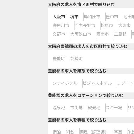
大阪府の求人を市区町村で絞り込む
大阪市
堺市
岸和田市
豊中市
池田
寝屋川市
河内長野市
松原市
大東市
交野市
大阪狭山市
阪南市
三島郡
大阪府豊能郡の求人を市区町村で絞り込む
豊能町
能勢町
豊能郡の求人を業態で絞り込む
シティホテル
ビジネスホテル
リゾート
豊能郡の求人をロケーションで絞り込む
温泉地
市街地
観光地
スキー場
リ
豊能郡の求人を職種で絞り込む
宿泊
料飲
調理（調理師）
客室
施