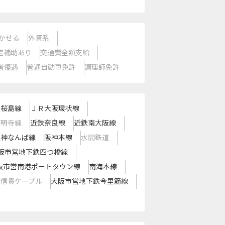
かせる
外資系
宅補助あり
交通費全額支給
者優遇
普通自動車免許
調理師免許
Ｒ桜島線
ＪＲ大阪環状線
道明寺線
近鉄奈良線
近鉄南大阪線
阪神なんば線
阪神本線
水間鉄道
阪市営地下鉄四つ橋線
阪市営南港ポートタウン線
南海本線
西信貴ケーブル
大阪市営地下鉄今里筋線