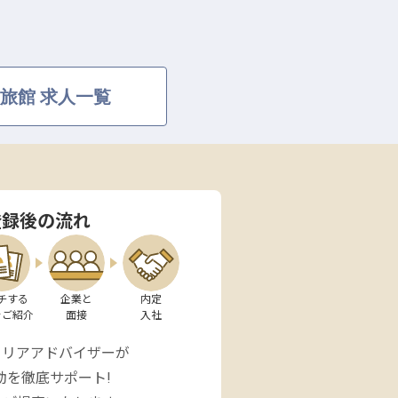
旅館 求人一覧
登録後の流れ
チする

企業と

内定

をご紹介
面接
入社
ャリアアドバイザーが
動を徹底サポート!