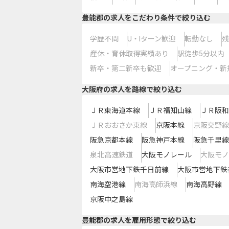
豊能郡の求人をこだわり条件で絞り込む
学歴不問
U・Iターン歓迎
転勤なし
残
産休・育休取得実績あり
駅徒歩5分以内
新卒・第二新卒も歓迎
オープニング・新
大阪府
の求人を路線で絞り込む
ＪＲ東海道本線
ＪＲ福知山線
ＪＲ阪和
ＪＲおおさか東線
京阪本線
京阪交野線
阪急京都本線
阪急神戸本線
阪急千里線
泉北高速鉄道
大阪モノレール
大阪モノ
大阪市営地下鉄千日前線
大阪市営地下鉄
南海空港線
南海高師浜線
南海高野線
京阪中之島線
豊能郡の求人を雇用形態で絞り込む