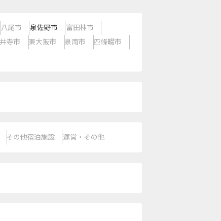
八尾市
泉佐野市
富田林市
井寺市
東大阪市
泉南市
四條畷市
その他宿泊施設
運営・その他