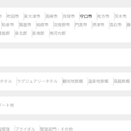
市
吹田市
泉大津市
高槻市
貝塚市
守口市
枚方市
茨木市
和泉市
箕面市
柏原市
羽曳野市
門真市
摂津市
高石市
藤
豊能郡
泉北郡
泉南郡
南河内郡
ホテル
ラグジュアリーホテル
観光地旅館
温泉地旅館
高級旅館
ゾート地
設管理
ブライダル
管理部門・その他