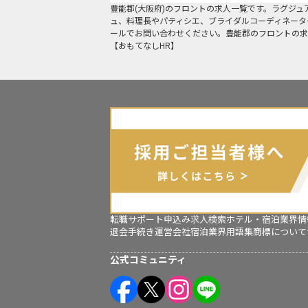
豊能郡
(
大阪府
)の
フロント
の求人一覧です。ラグジュ
ュ、料理長やパティシエ、ブライダルコーディネータ
ールでお問い合わせください。豊能郡のフロントの求
【おもてなしHR】
転職サポート申込み
求人検索
ホテル・宿泊業界情
退会手続き
運営会社
宿泊業界用語集
商標について
公式コミュニティ