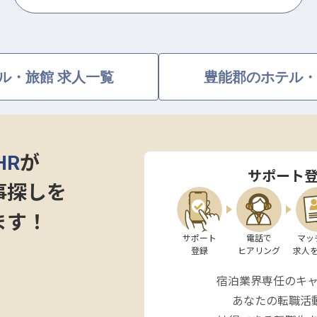
ル・旅館 求人一覧
豊能郡のホテル・
HR
が
サポート
事探しを
ます！
サポート

電話で

マッ
登録
ヒアリング
求人
宿泊業界専任のキ
あなたの転職活