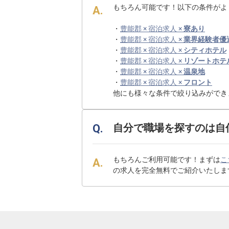
もちろん可能です！以下の条件がよ
・
豊能郡 × 宿泊求人 ×
寮あり
・
豊能郡 × 宿泊求人 ×
業界経験者優
・
豊能郡 × 宿泊求人 ×
シティホテル
・
豊能郡 × 宿泊求人 ×
リゾートホテ
・
豊能郡 × 宿泊求人 ×
温泉地
・
豊能郡 × 宿泊求人 ×
フロント
他にも様々な条件で絞り込みができ
自分で職場を探すのは自
もちろんご利用可能です！まずは
こ
の求人を完全無料でご紹介いたしま