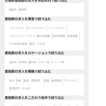
大阪府豊能郡の求人を市区町村で絞り込む
豊能町
能勢町
豊能郡の求人を業態で絞り込む
シティホテル
ビジネスホテル
リゾートホテル
ラグジュアリーホテル
観光地旅館
温泉地旅館
高級旅館
その他宿泊施設
運営・その他
豊能郡の求人をロケーションで絞り込む
温泉地
市街地
観光地
スキー場
リゾート地
豊能郡の求人を職種で絞り込む
宿泊
料飲
調理（調理師）
客室
施設管理
ブライダル
管理部門・その他
豊能郡の求人をこだわり条件で絞り込む