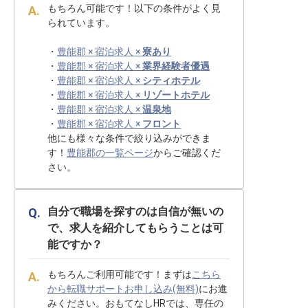
もちろん可能です！以下の条件がよく見
られています。
・
豊能郡 × 宿泊求人 ×
寮あり
・
豊能郡 × 宿泊求人 ×
業界経験者優遇
・
豊能郡 × 宿泊求人 ×
シティホテル
・
豊能郡 × 宿泊求人 ×
リゾートホテル
・
豊能郡 × 宿泊求人 ×
温泉地
・
豊能郡 × 宿泊求人 ×
フロント
他にも様々な条件で絞り込みができま
す！
豊能郡の一覧ページ
からご確認くだ
さい。
自分で職場を探すのは自信が無いの
で、求人を紹介してもらうことは可
能ですか？
もちろんご利用可能です！まずは
こちら
から転職サポートお申し込み(無料)
にお進
みください。おもてなしHRでは、専任の