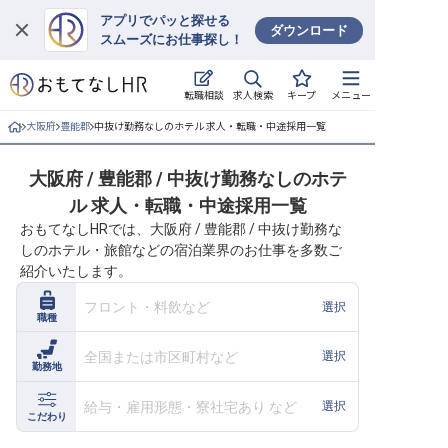
アプリでパッと探せる
ダウンロード
スムーズにお仕事探し！
ログイン
求人検索
転職相談
キープ
メニュー
求人・施設を探す
大阪府
豊能郡
中抜け勤務なしのホテル 求人・転職・中途採用一覧
キープした求人
大阪府 / 豊能郡 / 中抜け勤務なしのホテ
ル 求人・転職・中途採用一覧
就職・転職 合同説明会
おもてなしHRでは、大阪府 / 豊能郡 / 中抜け勤務な
しのホテル・旅館などの宿泊業界のお仕事を多数ご
おもてなしHRについて
紹介いたします。
ご利用の流れ
フロント・料飲など
選択
職種
よくある質問
全国または市区町村など
選択
勤務地
ホテル・宿泊業界情報コラム
給与・雇用形態・寮社宅あり など
選択
こだわり