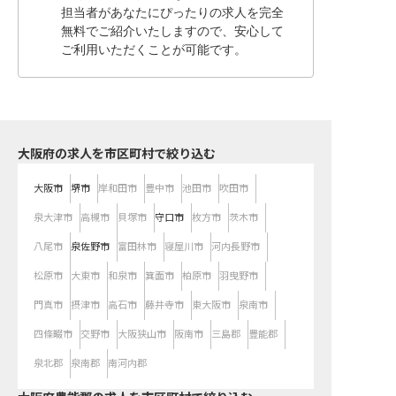
担当者があなたにぴったりの求人を完全
無料でご紹介いたしますので、安心して
ご利用いただくことが可能です。
大阪府の求人を市区町村で絞り込む
大阪市
堺市
岸和田市
豊中市
池田市
吹田市
泉大津市
高槻市
貝塚市
守口市
枚方市
茨木市
八尾市
泉佐野市
富田林市
寝屋川市
河内長野市
松原市
大東市
和泉市
箕面市
柏原市
羽曳野市
門真市
摂津市
高石市
藤井寺市
東大阪市
泉南市
四條畷市
交野市
大阪狭山市
阪南市
三島郡
豊能郡
泉北郡
泉南郡
南河内郡