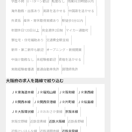
学歴不問
U・Iターン歓迎
転勤なし
残業月20時間以内
海外勤務・出張あり
英語を活かせる
中国語を活かせる
外資系
産休・育休取得実績あり
駅徒歩5分以内
年間休日120日以上
完全週休2日制
マイカー通勤可
寮社宅・住宅補助あり
交通費全額支給
新卒・第二新卒も歓迎
オープニング・新規開業
中抜け勤務なし
未経験者歓迎
資格を活かせる
実務経験者優遇
普通自動車免許
調理師免許
大阪府
の求人を路線で絞り込む
ＪＲ東海道本線
ＪＲ福知山線
ＪＲ阪和線
ＪＲ東西線
ＪＲ関西本線
ＪＲ関西空港線
ＪＲ片町線
ＪＲ桜島線
ＪＲ大阪環状線
ＪＲおおさか東線
京阪本線
京阪交野線
近鉄信貴線
近鉄大阪線
近鉄長野線
近鉄けいはんな線
近鉄道明寺線
近鉄奈良線