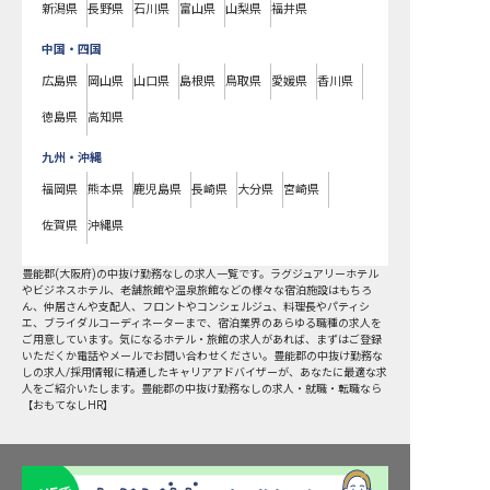
新潟県
長野県
石川県
富山県
山梨県
福井県
中国・四国
広島県
岡山県
山口県
島根県
鳥取県
愛媛県
香川県
徳島県
高知県
九州・沖縄
福岡県
熊本県
鹿児島県
長崎県
大分県
宮崎県
佐賀県
沖縄県
豊能郡
(
大阪府
)の
中抜け勤務なし
の求人一覧です。ラグジュアリーホテル
やビジネスホテル、老舗旅館や温泉旅館などの様々な宿泊施設はもちろ
ん、仲居さんや支配人、フロントやコンシェルジュ、料理長やパティシ
エ、ブライダルコーディネーターまで、宿泊業界のあらゆる職種の求人を
ご用意しています。気になるホテル・旅館の求人があれば、まずはご登録
いただくか電話やメールでお問い合わせください。豊能郡の中抜け勤務な
しの求人/採用情報に精通したキャリアアドバイザーが、あなたに最適な求
人をご紹介いたします。豊能郡の中抜け勤務なしの求人・就職・転職なら
【おもてなしHR】