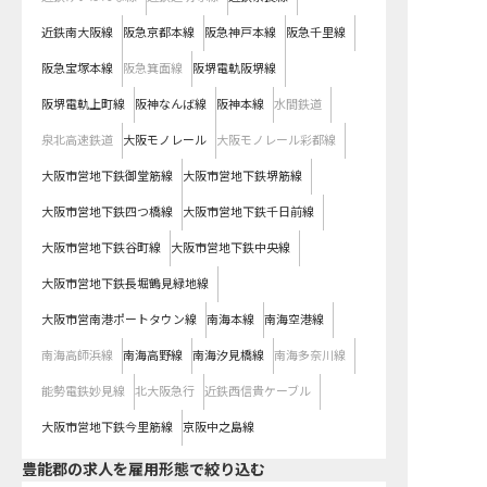
近鉄南大阪線
阪急京都本線
阪急神戸本線
阪急千里線
阪急宝塚本線
阪急箕面線
阪堺電軌阪堺線
阪堺電軌上町線
阪神なんば線
阪神本線
水間鉄道
泉北高速鉄道
大阪モノレール
大阪モノレール彩都線
大阪市営地下鉄御堂筋線
大阪市営地下鉄堺筋線
大阪市営地下鉄四つ橋線
大阪市営地下鉄千日前線
大阪市営地下鉄谷町線
大阪市営地下鉄中央線
大阪市営地下鉄長堀鶴見緑地線
大阪市営南港ポートタウン線
南海本線
南海空港線
南海高師浜線
南海高野線
南海汐見橋線
南海多奈川線
能勢電鉄妙見線
北大阪急行
近鉄西信貴ケーブル
大阪市営地下鉄今里筋線
京阪中之島線
豊能郡の求人を雇用形態で絞り込む