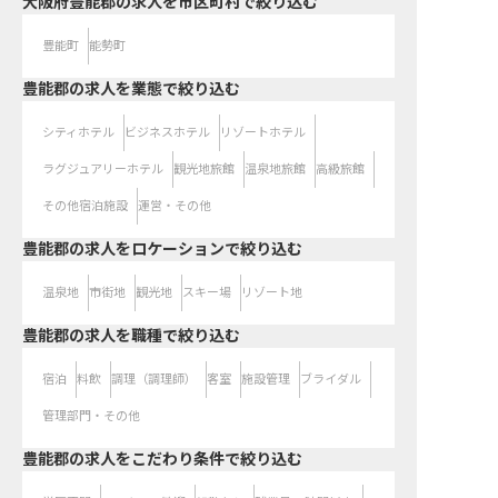
大阪府豊能郡の求人を市区町村で絞り込む
豊能町
能勢町
豊能郡の求人を業態で絞り込む
シティホテル
ビジネスホテル
リゾートホテル
ラグジュアリーホテル
観光地旅館
温泉地旅館
高級旅館
その他宿泊施設
運営・その他
豊能郡の求人をロケーションで絞り込む
温泉地
市街地
観光地
スキー場
リゾート地
豊能郡の求人を職種で絞り込む
宿泊
料飲
調理（調理師）
客室
施設管理
ブライダル
管理部門・その他
豊能郡の求人をこだわり条件で絞り込む