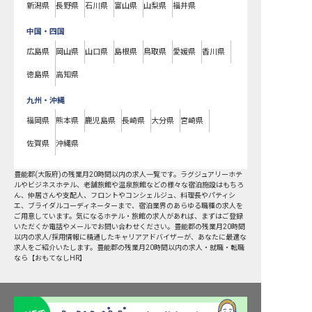
新潟県
長野県
石川県
富山県
山梨県
福井県
中国・四国
広島県
岡山県
山口県
島根県
鳥取県
愛媛県
香川県
徳島県
高知県
九州・沖縄
福岡県
熊本県
鹿児島県
長崎県
大分県
宮崎県
佐賀県
沖縄県
豊能郡
(
大阪府
)の
残業月20時間以内
の求人一覧です。ラグジュアリーホテ
ルやビジネスホテル、老舗旅館や温泉旅館などの様々な宿泊施設はもちろ
ん、仲居さんや支配人、フロントやコンシェルジュ、料理長やパティシ
エ、ブライダルコーディネーターまで、宿泊業界のあらゆる職種の求人を
ご用意しています。気になるホテル・旅館の求人があれば、まずはご登録
いただくか電話やメールでお問い合わせください。豊能郡の残業月20時間
以内の求人/採用情報に精通したキャリアアドバイザーが、あなたに最適な
求人をご紹介いたします。豊能郡の残業月20時間以内の求人・就職・転職
なら【おもてなしHR】