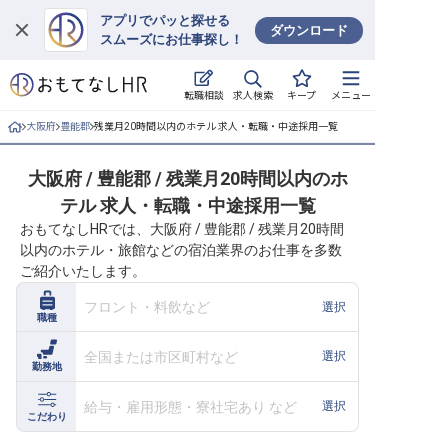
アプリでパッと探せる
ダウンロード
スムーズにお仕事探し！
ログイン
求人検索
転職相談
キープ
メニュー
求人・施設を探す
大阪府
豊能郡
残業月20時間以内のホテル 求人・転職・中途採用一覧
キープした求人
大阪府 / 豊能郡 / 残業月20時間以内のホ
テル 求人・転職・中途採用一覧
就職・転職 合同説明会
おもてなしHRでは、大阪府 / 豊能郡 / 残業月20時間
以内のホテル・旅館などの宿泊業界のお仕事を多数
おもてなしHRについて
ご紹介いたします。
ご利用の流れ
フロント・料飲など
選択
職種
よくある質問
全国または市区町村など
選択
勤務地
ホテル・宿泊業界情報コラム
給与・雇用形態・寮社宅あり など
選択
こだわり