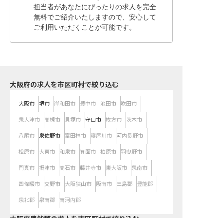
担当者があなたにぴったりの求人を完全
無料でご紹介いたしますので、安心して
ご利用いただくことが可能です。
大阪府の求人を市区町村で絞り込む
大阪市
堺市
岸和田市
豊中市
池田市
吹田市
泉大津市
高槻市
貝塚市
守口市
枚方市
茨木市
八尾市
泉佐野市
富田林市
寝屋川市
河内長野市
松原市
大東市
和泉市
箕面市
柏原市
羽曳野市
門真市
摂津市
高石市
藤井寺市
東大阪市
泉南市
四條畷市
交野市
大阪狭山市
阪南市
三島郡
豊能郡
泉北郡
泉南郡
南河内郡