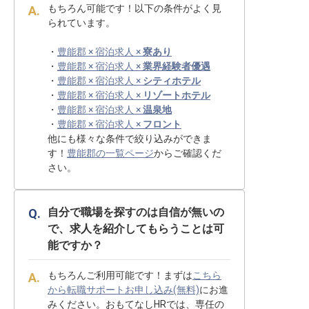
もちろん可能です！以下の条件がよく見
られています。
・
豊能郡 × 宿泊求人 ×
寮あり
・
豊能郡 × 宿泊求人 ×
業界経験者優遇
・
豊能郡 × 宿泊求人 ×
シティホテル
・
豊能郡 × 宿泊求人 ×
リゾートホテル
・
豊能郡 × 宿泊求人 ×
温泉地
・
豊能郡 × 宿泊求人 ×
フロント
他にも様々な条件で絞り込みができま
す！
豊能郡の一覧ページ
からご確認くだ
さい。
自分で職場を探すのは自信が無いの
で、求人を紹介してもらうことは可
能ですか？
もちろんご利用可能です！まずは
こちら
から転職サポートお申し込み(無料)
にお進
みください。おもてなしHRでは、専任の