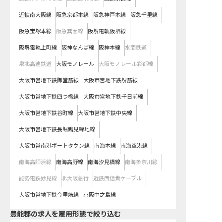
近鉄南大阪線
阪急京都本線
阪急神戸本線
阪急千里線
阪急宝塚本線
阪急箕面線
阪堺電軌阪堺線
阪堺電軌上町線
阪神なんば線
阪神本線
水間鉄道
泉北高速鉄道
大阪モノレール
大阪モノレール彩都線
大阪市営地下鉄御堂筋線
大阪市営地下鉄堺筋線
大阪市営地下鉄四つ橋線
大阪市営地下鉄千日前線
大阪市営地下鉄谷町線
大阪市営地下鉄中央線
大阪市営地下鉄長堀鶴見緑地線
大阪市営南港ポートタウン線
南海本線
南海空港線
南海高師浜線
南海高野線
南海汐見橋線
南海多奈川線
能勢電鉄妙見線
北大阪急行
近鉄西信貴ケーブル
大阪市営地下鉄今里筋線
京阪中之島線
豊能郡の求人を雇用形態で絞り込む