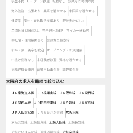
学歴不問
U・Iターン歓迎
転勤なし
残業月20時間以内
海外勤務・出張あり
英語を活かせる
中国語を活かせる
外資系
産休・育休取得実績あり
駅徒歩5分以内
年間休日120日以上
完全週休2日制
マイカー通勤可
寮社宅・住宅補助あり
交通費全額支給
新卒・第二新卒も歓迎
オープニング・新規開業
中抜け勤務なし
未経験者歓迎
資格を活かせる
実務経験者優遇
普通自動車免許
調理師免許
大阪府
の求人を路線で絞り込む
ＪＲ東海道本線
ＪＲ福知山線
ＪＲ阪和線
ＪＲ東西線
ＪＲ関西本線
ＪＲ関西空港線
ＪＲ片町線
ＪＲ桜島線
ＪＲ大阪環状線
ＪＲおおさか東線
京阪本線
京阪交野線
近鉄信貴線
近鉄大阪線
近鉄長野線
近鉄けいはんな線
近鉄道明寺線
近鉄奈良線