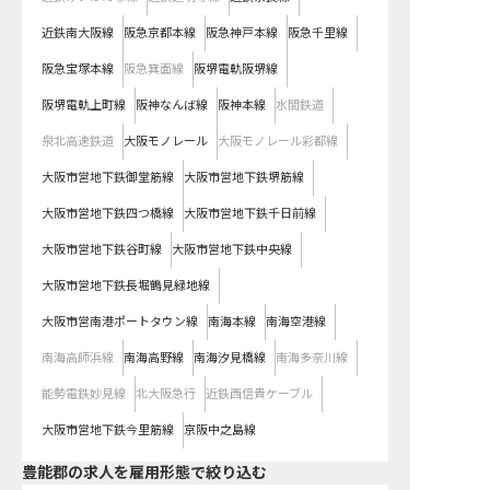
近鉄南大阪線
阪急京都本線
阪急神戸本線
阪急千里線
阪急宝塚本線
阪急箕面線
阪堺電軌阪堺線
阪堺電軌上町線
阪神なんば線
阪神本線
水間鉄道
泉北高速鉄道
大阪モノレール
大阪モノレール彩都線
大阪市営地下鉄御堂筋線
大阪市営地下鉄堺筋線
大阪市営地下鉄四つ橋線
大阪市営地下鉄千日前線
大阪市営地下鉄谷町線
大阪市営地下鉄中央線
大阪市営地下鉄長堀鶴見緑地線
大阪市営南港ポートタウン線
南海本線
南海空港線
南海高師浜線
南海高野線
南海汐見橋線
南海多奈川線
能勢電鉄妙見線
北大阪急行
近鉄西信貴ケーブル
大阪市営地下鉄今里筋線
京阪中之島線
豊能郡の求人を雇用形態で絞り込む