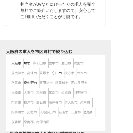
担当者があなたにぴったりの求人を完全
無料でご紹介いたしますので、安心して
ご利用いただくことが可能です。
大阪府の求人を市区町村で絞り込む
大阪市
堺市
岸和田市
豊中市
池田市
吹田市
泉大津市
高槻市
貝塚市
守口市
枚方市
茨木市
八尾市
泉佐野市
富田林市
寝屋川市
河内長野市
松原市
大東市
和泉市
箕面市
柏原市
羽曳野市
門真市
摂津市
高石市
藤井寺市
東大阪市
泉南市
四條畷市
交野市
大阪狭山市
阪南市
三島郡
豊能郡
泉北郡
泉南郡
南河内郡