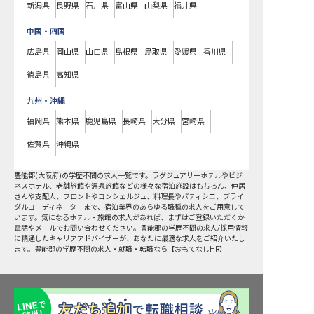
新潟県
長野県
石川県
富山県
山梨県
福井県
中国・四国
広島県
岡山県
山口県
島根県
鳥取県
愛媛県
香川県
徳島県
高知県
九州・沖縄
福岡県
熊本県
鹿児島県
長崎県
大分県
宮崎県
佐賀県
沖縄県
豊能郡
(
大阪府
)の
学歴不問
の求人一覧です。ラグジュアリーホテルやビジ
ネスホテル、老舗旅館や温泉旅館などの様々な宿泊施設はもちろん、仲居
さんや支配人、フロントやコンシェルジュ、料理長やパティシエ、ブライ
ダルコーディネーターまで、宿泊業界のあらゆる職種の求人をご用意して
います。気になるホテル・旅館の求人があれば、まずはご登録いただくか
電話やメールでお問い合わせください。豊能郡の学歴不問の求人/採用情報
に精通したキャリアアドバイザーが、あなたに最適な求人をご紹介いたし
ます。豊能郡の学歴不問の求人・就職・転職なら【おもてなしHR】