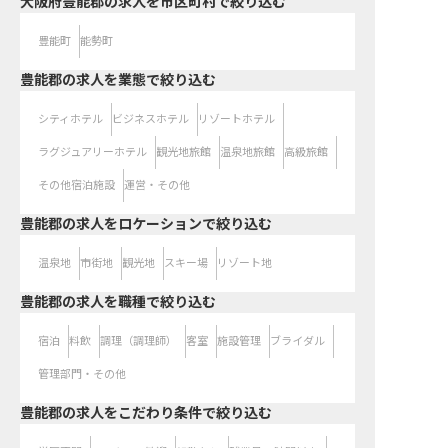
大阪府豊能郡の求人を市区町村で絞り込む
豊能町
能勢町
豊能郡の求人を業態で絞り込む
シティホテル
ビジネスホテル
リゾートホテル
ラグジュアリーホテル
観光地旅館
温泉地旅館
高級旅館
その他宿泊施設
運営・その他
豊能郡の求人をロケーションで絞り込む
温泉地
市街地
観光地
スキー場
リゾート地
豊能郡の求人を職種で絞り込む
宿泊
料飲
調理（調理師）
客室
施設管理
ブライダル
管理部門・その他
豊能郡の求人をこだわり条件で絞り込む