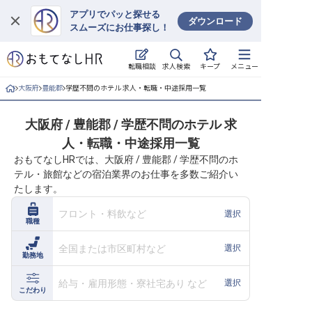
アプリでパッと探せる
ダウンロード
スムーズにお仕事探し！
ログイン
求人検索
転職相談
キープ
メニュー
求人・施設を探す
大阪府
豊能郡
学歴不問のホテル 求人・転職・中途採用一覧
キープした求人
大阪府 / 豊能郡 / 学歴不問のホテル 求
人・転職・中途採用一覧
就職・転職 合同説明会
おもてなしHRでは、大阪府 / 豊能郡 / 学歴不問のホ
テル・旅館などの宿泊業界のお仕事を多数ご紹介い
おもてなしHRについて
たします。
ご利用の流れ
フロント・料飲など
選択
職種
よくある質問
全国または市区町村など
選択
勤務地
ホテル・宿泊業界情報コラム
給与・雇用形態・寮社宅あり など
選択
こだわり