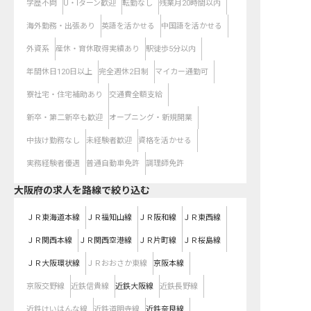
学歴不問
U・Iターン歓迎
転勤なし
残業月20時間以内
海外勤務・出張あり
英語を活かせる
中国語を活かせる
外資系
産休・育休取得実績あり
駅徒歩5分以内
年間休日120日以上
完全週休2日制
マイカー通勤可
寮社宅・住宅補助あり
交通費全額支給
新卒・第二新卒も歓迎
オープニング・新規開業
中抜け勤務なし
未経験者歓迎
資格を活かせる
実務経験者優遇
普通自動車免許
調理師免許
大阪府
の求人を路線で絞り込む
ＪＲ東海道本線
ＪＲ福知山線
ＪＲ阪和線
ＪＲ東西線
ＪＲ関西本線
ＪＲ関西空港線
ＪＲ片町線
ＪＲ桜島線
ＪＲ大阪環状線
ＪＲおおさか東線
京阪本線
京阪交野線
近鉄信貴線
近鉄大阪線
近鉄長野線
近鉄けいはんな線
近鉄道明寺線
近鉄奈良線