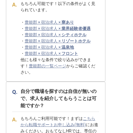
もちろん可能です！以下の条件がよく見
られています。
・
豊能郡 × 宿泊求人 ×
寮あり
・
豊能郡 × 宿泊求人 ×
業界経験者優遇
・
豊能郡 × 宿泊求人 ×
シティホテル
・
豊能郡 × 宿泊求人 ×
リゾートホテル
・
豊能郡 × 宿泊求人 ×
温泉地
・
豊能郡 × 宿泊求人 ×
フロント
他にも様々な条件で絞り込みができま
す！
豊能郡の一覧ページ
からご確認くだ
さい。
自分で職場を探すのは自信が無いの
で、求人を紹介してもらうことは可
能ですか？
もちろんご利用可能です！まずは
こちら
から転職サポートお申し込み(無料)
にお進
みください。おもてなしHRでは、専任の