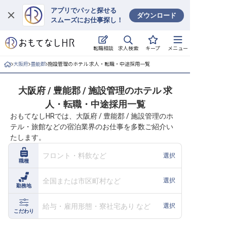
アプリでパッと探せる
ダウンロード
スムーズにお仕事探し！
ログイン
求人検索
転職相談
キープ
メニュー
求人・施設を探す
大阪府
豊能郡
施設管理のホテル 求人・転職・中途採用一覧
キープした求人
大阪府 / 豊能郡 / 施設管理のホテル 求
人・転職・中途採用一覧
就職・転職 合同説明会
おもてなしHRでは、大阪府 / 豊能郡 / 施設管理のホ
テル・旅館などの宿泊業界のお仕事を多数ご紹介い
おもてなしHRについて
たします。
ご利用の流れ
フロント・料飲など
選択
職種
よくある質問
全国または市区町村など
選択
勤務地
ホテル・宿泊業界情報コラム
給与・雇用形態・寮社宅あり など
選択
こだわり