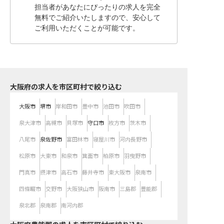
担当者があなたにぴったりの求人を完全
無料でご紹介いたしますので、安心して
ご利用いただくことが可能です。
大阪府の求人を市区町村で絞り込む
大阪市
堺市
岸和田市
豊中市
池田市
吹田市
泉大津市
高槻市
貝塚市
守口市
枚方市
茨木市
八尾市
泉佐野市
富田林市
寝屋川市
河内長野市
松原市
大東市
和泉市
箕面市
柏原市
羽曳野市
門真市
摂津市
高石市
藤井寺市
東大阪市
泉南市
四條畷市
交野市
大阪狭山市
阪南市
三島郡
豊能郡
泉北郡
泉南郡
南河内郡