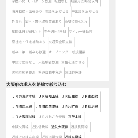
学歴不問
U・Iターン歓迎
転勤なし
残業月20時間以内
海外勤務・出張あり
英語を活かせる
中国語を活かせる
外資系
産休・育休取得実績あり
駅徒歩5分以内
年間休日120日以上
完全週休2日制
マイカー通勤可
寮社宅・住宅補助あり
交通費全額支給
新卒・第二新卒も歓迎
オープニング・新規開業
中抜け勤務なし
未経験者歓迎
資格を活かせる
実務経験者優遇
普通自動車免許
調理師免許
大阪府
の求人を路線で絞り込む
ＪＲ東海道本線
ＪＲ福知山線
ＪＲ阪和線
ＪＲ東西線
ＪＲ関西本線
ＪＲ関西空港線
ＪＲ片町線
ＪＲ桜島線
ＪＲ大阪環状線
ＪＲおおさか東線
京阪本線
京阪交野線
近鉄信貴線
近鉄大阪線
近鉄長野線
近鉄けいはんな線
近鉄道明寺線
近鉄奈良線