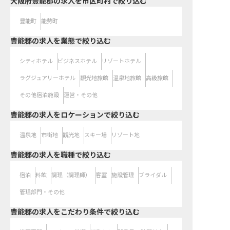
大阪府豊能郡の求人を市区町村で絞り込む
豊能町
能勢町
豊能郡の求人を業態で絞り込む
シティホテル
ビジネスホテル
リゾートホテル
ラグジュアリーホテル
観光地旅館
温泉地旅館
高級旅館
その他宿泊施設
運営・その他
豊能郡の求人をロケーションで絞り込む
温泉地
市街地
観光地
スキー場
リゾート地
豊能郡の求人を職種で絞り込む
宿泊
料飲
調理（調理師）
客室
施設管理
ブライダル
管理部門・その他
豊能郡の求人をこだわり条件で絞り込む