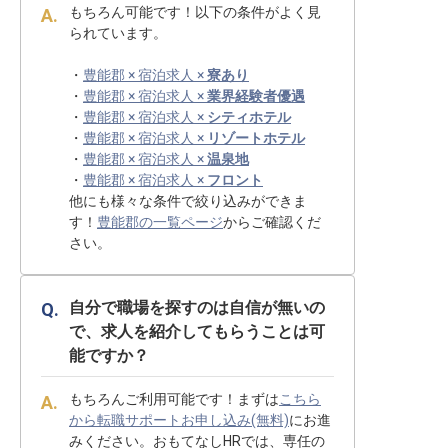
もちろん可能です！以下の条件がよく見
られています。
・
豊能郡 × 宿泊求人 ×
寮あり
・
豊能郡 × 宿泊求人 ×
業界経験者優遇
・
豊能郡 × 宿泊求人 ×
シティホテル
・
豊能郡 × 宿泊求人 ×
リゾートホテル
・
豊能郡 × 宿泊求人 ×
温泉地
・
豊能郡 × 宿泊求人 ×
フロント
他にも様々な条件で絞り込みができま
す！
豊能郡の一覧ページ
からご確認くだ
さい。
自分で職場を探すのは自信が無いの
で、求人を紹介してもらうことは可
能ですか？
もちろんご利用可能です！まずは
こちら
から転職サポートお申し込み(無料)
にお進
みください。おもてなしHRでは、専任の