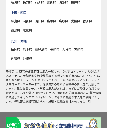
新潟県
長野県
石川県
富山県
山梨県
福井県
中国・四国
広島県
岡山県
山口県
島根県
鳥取県
愛媛県
香川県
徳島県
高知県
九州・沖縄
福岡県
熊本県
鹿児島県
長崎県
大分県
宮崎県
佐賀県
沖縄県
豊能郡
(
大阪府
)の
施設管理
の求人一覧です。ラグジュアリーホテルやビジ
ネスホテル、老舗旅館や温泉旅館などの様々な宿泊施設はもちろん、仲居
さんや支配人、フロントやコンシェルジュ、料理長やパティシエ、ブライ
ダルコーディネーターまで、宿泊業界のあらゆる職種の求人をご用意して
います。気になるホテル・旅館の求人があれば、まずはご登録いただくか
電話やメールでお問い合わせください。豊能郡の施設管理の求人/採用情報
に精通したキャリアアドバイザーが、あなたに最適な求人をご紹介いたし
ます。豊能郡の施設管理の求人・就職・転職なら【おもてなしHR】