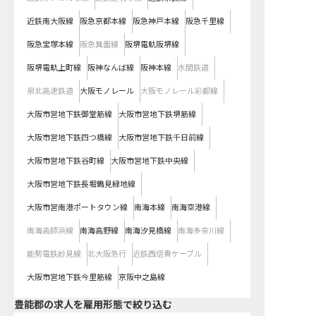
近鉄南大阪線
阪急京都本線
阪急神戸本線
阪急千里線
阪急宝塚本線
阪急箕面線
阪堺電軌阪堺線
阪堺電軌上町線
阪神なんば線
阪神本線
水間鉄道
泉北高速鉄道
大阪モノレール
大阪モノレール彩都線
大阪市営地下鉄御堂筋線
大阪市営地下鉄堺筋線
大阪市営地下鉄四つ橋線
大阪市営地下鉄千日前線
大阪市営地下鉄谷町線
大阪市営地下鉄中央線
大阪市営地下鉄長堀鶴見緑地線
大阪市営南港ポートタウン線
南海本線
南海空港線
南海高師浜線
南海高野線
南海汐見橋線
南海多奈川線
能勢電鉄妙見線
北大阪急行
近鉄西信貴ケーブル
大阪市営地下鉄今里筋線
京阪中之島線
豊能郡の求人を雇用形態で絞り込む