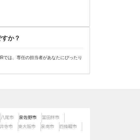
ですか？
HRでは、専任の担当者があなたにぴったり
八尾市
泉佐野市
富田林市
井寺市
東大阪市
泉南市
四條畷市