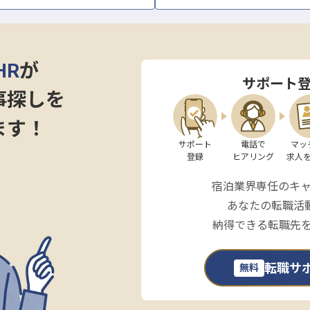
挑戦と成長の環境】
責任者として幅広い業務をお任せします。
オペレーションの構築、さらにはスタッフの採用・育
HR
が
ントスキルを磨きながらキャリアアップを目指せる環境
サポート
事探しを
作に専念できるため、じっくりと準備を進められます。
ます！
と高待遇。
たの頑張りを正当に評価します。
サポート

電話で

マッ
登録
ヒアリング
求人
組みもあり、プライベートも大切にしながら長く活躍で
宿泊業界専任のキ
あなたの転職活
納得できる転職先
転職サ
無料