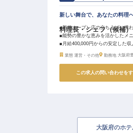
新しい舞台で、あなたの料理
■新規オープン店の立ち上げに携
料理長・シェフ（候補）
■能勢の豊かな恵みを活かしたメ
■月給400,000円からの安定した収
■週休2日制導入でプライベートも
大阪府豊
業態
運営・その他
勤務地
ーー【能勢の恵みを活かした、心
この求人の問い合わせをす
2026年春にオープン予定の高級
を創造する料理長を募集します。
豊かな自然に囲まれた能勢の地で
メニュー開発に挑戦してください
物件選定や厨房設計、業者選定な
やおもてなしの心を形にするやり
お客様に最高のひとときをお届け
大阪府のホテ