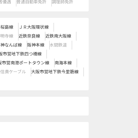
者優遇
普通自動車免許
調理師免許
Ｒ桜島線
ＪＲ大阪環状線
道明寺線
近鉄奈良線
近鉄南大阪線
阪神なんば線
阪神本線
水間鉄道
阪市営地下鉄四つ橋線
阪市営南港ポートタウン線
南海本線
西信貴ケーブル
大阪市営地下鉄今里筋線