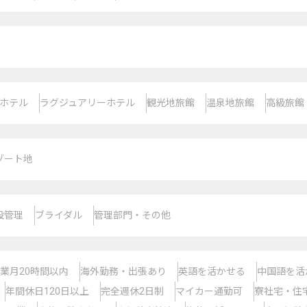
ホテル
ラグジュアリーホテル
観光地旅館
温泉地旅館
高級旅館
ゾート地
設管理
ブライダル
管理部門・その他
業月20時間以内
海外勤務・出張あり
英語を活かせる
中国語を活
年間休日120日以上
完全週休2日制
マイカー通勤可
寮社宅・住