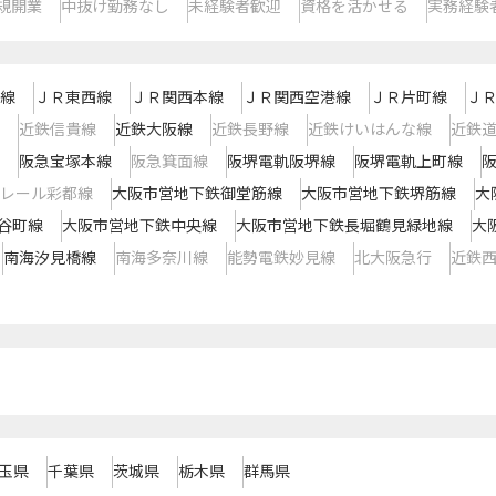
規開業
中抜け勤務なし
未経験者歓迎
資格を活かせる
実務経験
線
ＪＲ東西線
ＪＲ関西本線
ＪＲ関西空港線
ＪＲ片町線
Ｊ
近鉄信貴線
近鉄大阪線
近鉄長野線
近鉄けいはんな線
近鉄
阪急宝塚本線
阪急箕面線
阪堺電軌阪堺線
阪堺電軌上町線
レール彩都線
大阪市営地下鉄御堂筋線
大阪市営地下鉄堺筋線
大
谷町線
大阪市営地下鉄中央線
大阪市営地下鉄長堀鶴見緑地線
大
南海汐見橋線
南海多奈川線
能勢電鉄妙見線
北大阪急行
近鉄
玉県
千葉県
茨城県
栃木県
群馬県