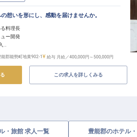
への想いを形にし、感動を届けませんか。
わる料理長
ニュー開発
入
充実
能郡能勢町地黄902-1
給与
月給／400,000円～
500,000円
温まるおもてなしの舞台】
る
この求人を詳しくみる
志向イタリアンレストランで、お客様の心に残る食体験
育まれた新鮮な野菜を主役に、あなたの感性を活かした
。
ど、開業準備の段階から深く関わり、お店のコンセプト
がいを感じられます。
するため、共に新しい歴史を築いていきましょう。
ル・旅館 求人一覧
豊能郡のホテル・