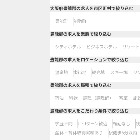
大阪府豊能郡の求人を市区町村で絞り込む
豊能町
能勢町
豊能郡の求人を業態で絞り込む
シティホテル
ビジネスホテル
リゾート
豊能郡の求人をロケーションで絞り込む
温泉地
市街地
観光地
スキー場
リ
豊能郡の求人を職種で絞り込む
宿泊
料飲
調理（調理師）
客室
施
豊能郡の求人をこだわり条件で絞り込む
学歴不問
U・Iターン歓迎
転勤なし
残
産休・育休取得実績あり
駅徒歩5分以内