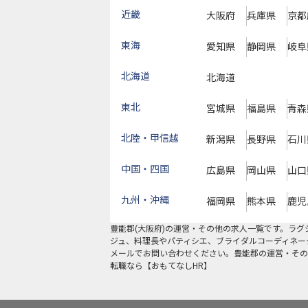
近畿
大阪府
兵庫県
京都
東海
愛知県
静岡県
岐阜
北海道
北海道
東北
宮城県
福島県
青森
北陸・甲信越
新潟県
長野県
石川
中国・四国
広島県
岡山県
山口
九州・沖縄
福岡県
熊本県
鹿児
豊能郡
(
大阪府
)の
運営・その他
の求人一覧です。ラグ
ジュ、料理長やパティシエ、ブライダルコーディネー
メールでお問い合わせください。豊能郡の運営・その
転職なら【おもてなしHR】