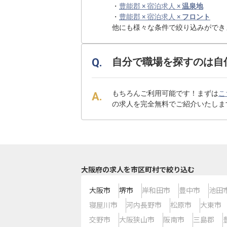
・
豊能郡 × 宿泊求人 ×
温泉地
・
豊能郡 × 宿泊求人 ×
フロント
他にも様々な条件で絞り込みができ
自分で職場を探すのは自
もちろんご利用可能です！まずは
こ
の求人を完全無料でご紹介いたしま
大阪府の求人を市区町村で絞り込む
大阪市
堺市
岸和田市
豊中市
池田
寝屋川市
河内長野市
松原市
大東市
交野市
大阪狭山市
阪南市
三島郡