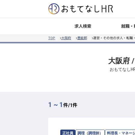
就職・
求人検索
TOP
大阪府
豊能郡
運営・その他の求人・転職
大阪府 
おもてなしH
1 ~ 1
件/
1
件
求人情報：
有限会社木陰 NOSE BASE
正社員
調理（調理師）
料理長・マネー