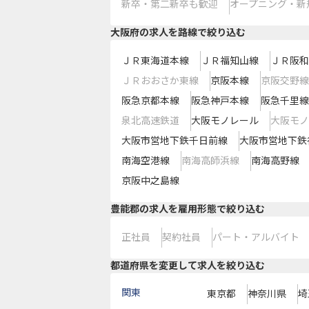
新卒・第二新卒も歓迎
オープニング・新
大阪府
の求人を路線で絞り込む
ＪＲ東海道本線
ＪＲ福知山線
ＪＲ阪和
ＪＲおおさか東線
京阪本線
京阪交野線
阪急京都本線
阪急神戸本線
阪急千里線
泉北高速鉄道
大阪モノレール
大阪モノ
大阪市営地下鉄千日前線
大阪市営地下鉄
南海空港線
南海高師浜線
南海高野線
京阪中之島線
豊能郡の求人を雇用形態で絞り込む
正社員
契約社員
パート・アルバイト
都道府県を変更して求人を絞り込む
関東
東京都
神奈川県
埼