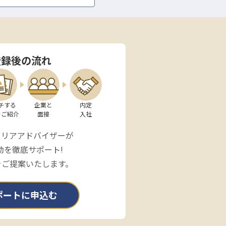
登録後の流れ
チする

企業と

内定

をご紹介
面接
入社
ャリアアドバイザーが
動を徹底サポート!
をご提案いたします。
ポートに申込む