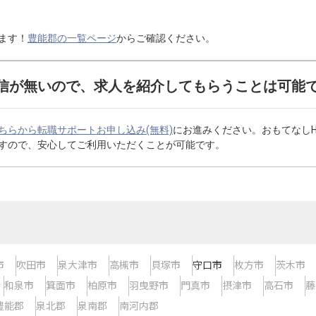
ます！
豊能郡の一覧ページ
からご確認ください。
信が無いので、求人を紹介してもらうことは可能
ちらから転職サポートお申し込み(無料)
にお進みください。おもてなし
すので、安心してご利用いただくことが可能です。
市
吹田市
泉大津市
高槻市
貝塚市
守口市
枚方市
茨木市
和泉市
箕面市
柏原市
羽曳野市
門真市
摂津市
高石市
藤
豊能郡
泉北郡
泉南郡
南河内郡