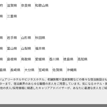
府
滋賀県
奈良県
和歌山県
県
三重県
県
岩手県
山形県
秋田県
県
富山県
山梨県
福井県
県
島根県
鳥取県
愛媛県
香川県
徳島県
高知県
島県
長崎県
大分県
宮崎県
佐賀県
沖縄県
ジュアリーホテルやビジネスホテル、老舗旅館や温泉旅館などの様々な宿泊施設は
ターまで、宿泊業界のあらゆる職種の求人をご用意しています。気になるホテル・
他の求人/採用情報に精通したキャリアアドバイザーが、あなたに最適な求人をご