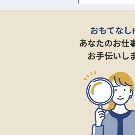
ーー【あなたのキャリアを育む、
立ち上げメンバーとして、厨房の
食材の仕入れから原価管理、厨房
おもてなし
成、チームづくりまで、マネジメ
です。
あなたのお仕
オープンまでは本社にて企画や試
お手伝いし
月給は400,000円から500,000円
昇給年1回、賞与年2回と、あな
週休2日制の導入や連休取得の仕
きる職場です。
※2026年04月13日時点の情報です