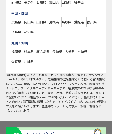
新潟県
長野県
石川県
富山県
山梨県
福井県
中国・四国
広島県
岡山県
山口県
島根県
鳥取県
愛媛県
香川県
徳島県
高知県
九州・沖縄
福岡県
熊本県
鹿児島県
長崎県
大分県
宮崎県
佐賀県
沖縄県
豊能郡
(
大阪府
)の
リゾート地
のホテル・旅館の求人一覧です。ラグジュア
リーホテルやビジネスホテル、老舗旅館や温泉旅館などの様々な宿泊施設
はもちろん、仲居さんや支配人、フロントやコンシェルジュ、料理長やパ
ティシエ、ブライダルコーディネーターまで、宿泊業界のあらゆる職種の
求人をご用意しています。気になるホテル・旅館の求人があれば、まずは
ご登録いただくか電話やメールでお問い合わせください。豊能郡のリゾー
ト地の求人/採用情報に精通したキャリアアドバイザーが、あなたに最適な
求人をご紹介いたします。豊能郡のリゾート地の求人・就職・転職なら
【おもてなしHR】