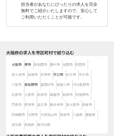
担当者があなたにぴったりの求人を完全
無料でご紹介いたしますので、安心して
ご利用いただくことが可能です。
大阪府の求人を市区町村で絞り込む
大阪市
堺市
岸和田市
豊中市
池田市
吹田市
泉大津市
高槻市
貝塚市
守口市
枚方市
茨木市
八尾市
泉佐野市
富田林市
寝屋川市
河内長野市
松原市
大東市
和泉市
箕面市
柏原市
羽曳野市
門真市
摂津市
高石市
藤井寺市
東大阪市
泉南市
四條畷市
交野市
大阪狭山市
阪南市
三島郡
豊能郡
泉北郡
泉南郡
南河内郡