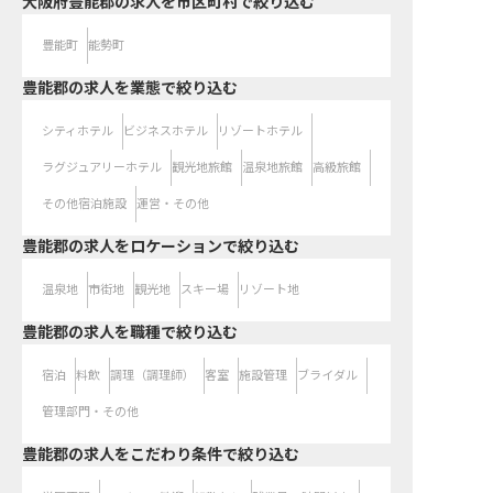
大阪府豊能郡の求人を市区町村で絞り込む
豊能町
能勢町
豊能郡の求人を業態で絞り込む
シティホテル
ビジネスホテル
リゾートホテル
ラグジュアリーホテル
観光地旅館
温泉地旅館
高級旅館
その他宿泊施設
運営・その他
豊能郡の求人をロケーションで絞り込む
温泉地
市街地
観光地
スキー場
リゾート地
豊能郡の求人を職種で絞り込む
宿泊
料飲
調理（調理師）
客室
施設管理
ブライダル
管理部門・その他
豊能郡の求人をこだわり条件で絞り込む