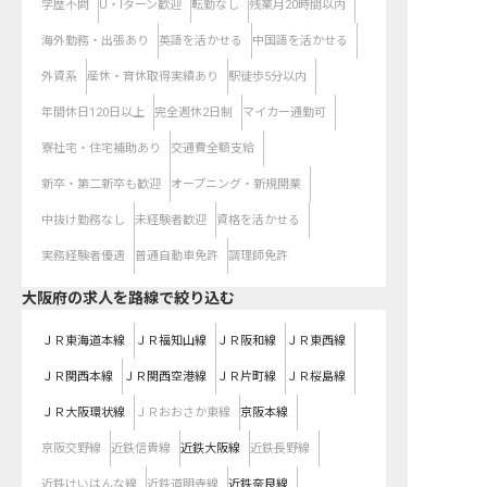
学歴不問
U・Iターン歓迎
転勤なし
残業月20時間以内
海外勤務・出張あり
英語を活かせる
中国語を活かせる
外資系
産休・育休取得実績あり
駅徒歩5分以内
年間休日120日以上
完全週休2日制
マイカー通勤可
寮社宅・住宅補助あり
交通費全額支給
新卒・第二新卒も歓迎
オープニング・新規開業
中抜け勤務なし
未経験者歓迎
資格を活かせる
実務経験者優遇
普通自動車免許
調理師免許
大阪府
の求人を路線で絞り込む
ＪＲ東海道本線
ＪＲ福知山線
ＪＲ阪和線
ＪＲ東西線
ＪＲ関西本線
ＪＲ関西空港線
ＪＲ片町線
ＪＲ桜島線
ＪＲ大阪環状線
ＪＲおおさか東線
京阪本線
京阪交野線
近鉄信貴線
近鉄大阪線
近鉄長野線
近鉄けいはんな線
近鉄道明寺線
近鉄奈良線