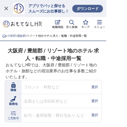
アプリでパッと探せる
ダウンロード
スムーズにお仕事探し！
ログイン
求人検索
転職相談
キープ
メニュー
求人・施設を探す
大阪府
豊能郡
リゾート地のホテル 求人・転職・中途採用一覧
キープした求人
大阪府 / 豊能郡 / リゾート地のホテル 求
人・転職・中途採用一覧
就職・転職 合同説明会
おもてなしHRでは、大阪府 / 豊能郡 / リゾート地の
ホテル・旅館などの宿泊業界のお仕事を多数ご紹介
おもてなしHRについて
いたします。
ご利用の流れ
フロント・料飲など
選択
職種
よくある質問
全国または市区町村など
選択
勤務地
ホテル・宿泊業界情報コラム
給与・雇用形態・寮社宅あり など
選択
こだわり