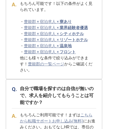
もちろん可能です！以下の条件がよく見
られています。
・
豊能郡 × 宿泊求人 ×
寮あり
・
豊能郡 × 宿泊求人 ×
業界経験者優遇
・
豊能郡 × 宿泊求人 ×
シティホテル
・
豊能郡 × 宿泊求人 ×
リゾートホテル
・
豊能郡 × 宿泊求人 ×
温泉地
・
豊能郡 × 宿泊求人 ×
フロント
他にも様々な条件で絞り込みができま
す！
豊能郡の一覧ページ
からご確認くだ
さい。
自分で職場を探すのは自信が無いの
で、求人を紹介してもらうことは可
能ですか？
もちろんご利用可能です！まずは
こちら
から転職サポートお申し込み(無料)
にお進
みください。おもてなしHRでは、専任の