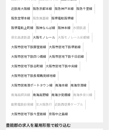
近鉄南大阪線
阪急京都本線
阪急神戸本線
阪急千里線
阪急宝塚本線
阪急箕面線
阪堺電軌阪堺線
阪堺電軌上町線
阪神なんば線
阪神本線
水間鉄道
泉北高速鉄道
大阪モノレール
大阪モノレール彩都線
大阪市営地下鉄御堂筋線
大阪市営地下鉄堺筋線
大阪市営地下鉄四つ橋線
大阪市営地下鉄千日前線
大阪市営地下鉄谷町線
大阪市営地下鉄中央線
大阪市営地下鉄長堀鶴見緑地線
大阪市営南港ポートタウン線
南海本線
南海空港線
南海高師浜線
南海高野線
南海汐見橋線
南海多奈川線
能勢電鉄妙見線
北大阪急行
近鉄西信貴ケーブル
大阪市営地下鉄今里筋線
京阪中之島線
豊能郡の求人を雇用形態で絞り込む