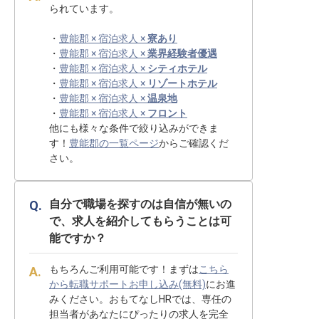
られています。
・
豊能郡 × 宿泊求人 ×
寮あり
・
豊能郡 × 宿泊求人 ×
業界経験者優遇
・
豊能郡 × 宿泊求人 ×
シティホテル
・
豊能郡 × 宿泊求人 ×
リゾートホテル
・
豊能郡 × 宿泊求人 ×
温泉地
・
豊能郡 × 宿泊求人 ×
フロント
他にも様々な条件で絞り込みができま
す！
豊能郡の一覧ページ
からご確認くだ
さい。
自分で職場を探すのは自信が無いの
で、求人を紹介してもらうことは可
能ですか？
もちろんご利用可能です！まずは
こちら
から転職サポートお申し込み(無料)
にお進
みください。おもてなしHRでは、専任の
担当者があなたにぴったりの求人を完全