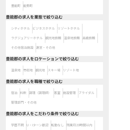
豊能町
能勢町
豊能郡の求人を業態で絞り込む
シティホテル
ビジネスホテル
リゾートホテル
ラグジュアリーホテル
観光地旅館
温泉地旅館
高級旅館
その他宿泊施設
運営・その他
豊能郡の求人をロケーションで絞り込む
温泉地
市街地
観光地
スキー場
リゾート地
豊能郡の求人を職種で絞り込む
宿泊
料飲
調理（調理師）
客室
施設管理
ブライダル
管理部門・その他
豊能郡の求人をこだわり条件で絞り込む
学歴不問
U・Iターン歓迎
転勤なし
残業月20時間以内