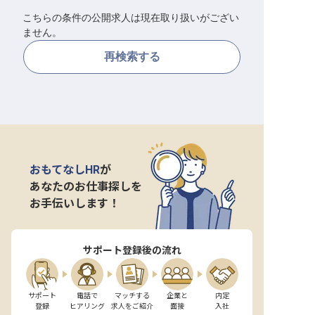
こちらの条件の公開求人は現在取り扱いがござい
転職サポートに申し込む
無料
ません。
再検索する
採用をお考えの企業様へ
おもてなしHR
が
あなたのお仕事探しを
お手伝いします！
サポート登録後の流れ
サポート

電話で

マッチする

企業と

内定

登録
ヒアリング
求人をご紹介
面接
入社