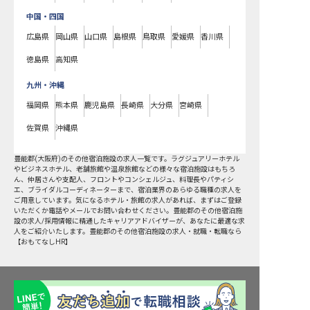
中国・四国
広島県
岡山県
山口県
島根県
鳥取県
愛媛県
香川県
徳島県
高知県
九州・沖縄
福岡県
熊本県
鹿児島県
長崎県
大分県
宮崎県
佐賀県
沖縄県
豊能郡
(
大阪府
)の
その他宿泊施設
の求人一覧です。ラグジュアリーホテル
やビジネスホテル、老舗旅館や温泉旅館などの様々な宿泊施設はもちろ
ん、仲居さんや支配人、フロントやコンシェルジュ、料理長やパティシ
エ、ブライダルコーディネーターまで、宿泊業界のあらゆる職種の求人を
ご用意しています。気になるホテル・旅館の求人があれば、まずはご登録
いただくか電話やメールでお問い合わせください。豊能郡のその他宿泊施
設の求人/採用情報に精通したキャリアアドバイザーが、あなたに最適な求
人をご紹介いたします。豊能郡のその他宿泊施設の求人・就職・転職なら
【おもてなしHR】