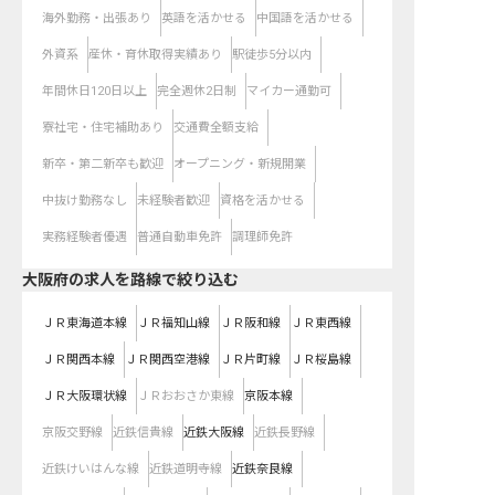
海外勤務・出張あり
英語を活かせる
中国語を活かせる
外資系
産休・育休取得実績あり
駅徒歩5分以内
年間休日120日以上
完全週休2日制
マイカー通勤可
寮社宅・住宅補助あり
交通費全額支給
新卒・第二新卒も歓迎
オープニング・新規開業
中抜け勤務なし
未経験者歓迎
資格を活かせる
実務経験者優遇
普通自動車免許
調理師免許
大阪府
の求人を路線で絞り込む
ＪＲ東海道本線
ＪＲ福知山線
ＪＲ阪和線
ＪＲ東西線
ＪＲ関西本線
ＪＲ関西空港線
ＪＲ片町線
ＪＲ桜島線
ＪＲ大阪環状線
ＪＲおおさか東線
京阪本線
京阪交野線
近鉄信貴線
近鉄大阪線
近鉄長野線
近鉄けいはんな線
近鉄道明寺線
近鉄奈良線