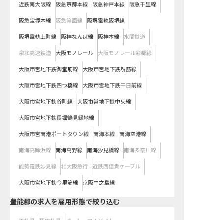
近鉄南大阪線
阪急京都本線
阪急神戸本線
阪急千里線
阪急宝塚本線
阪急箕面線
阪堺電軌阪堺線
阪堺電軌上町線
阪神なんば線
阪神本線
水間鉄道
泉北高速鉄道
大阪モノレール
大阪モノレール彩都線
大阪市営地下鉄御堂筋線
大阪市営地下鉄堺筋線
大阪市営地下鉄四つ橋線
大阪市営地下鉄千日前線
大阪市営地下鉄谷町線
大阪市営地下鉄中央線
大阪市営地下鉄長堀鶴見緑地線
大阪市営南港ポートタウン線
南海本線
南海空港線
南海高師浜線
南海高野線
南海汐見橋線
南海多奈川線
能勢電鉄妙見線
北大阪急行
近鉄西信貴ケーブル
大阪市営地下鉄今里筋線
京阪中之島線
豊能郡の求人を雇用形態で絞り込む