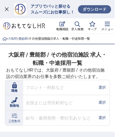
アプリでパッと探せる
ダウンロード
スムーズにお仕事探し！
ログイン
求人検索
転職相談
キープ
メニュー
求人・施設を探す
大阪府
豊能郡
その他宿泊施設の求人・転職・中途採用一覧
キープした求人
大阪府 / 豊能郡 / その他宿泊施設 求人・
転職・中途採用一覧
就職・転職 合同説明会
おもてなしHRでは、大阪府 / 豊能郡 / その他宿泊施
設の宿泊業界のお仕事を多数ご紹介いたします。
おもてなしHRについて
フロント・料飲など
選択
職種
ご利用の流れ
全国または市区町村など
選択
勤務地
よくある質問
給与・雇用形態・寮社宅あり など
選択
ホテル・宿泊業界情報コラム
こだわり