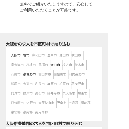
無料でご紹介いたしますので、安心して
ご利用いただくことが可能です。
大阪府の求人を市区町村で絞り込む
大阪市
堺市
岸和田市
豊中市
池田市
吹田市
泉大津市
高槻市
貝塚市
守口市
枚方市
茨木市
八尾市
泉佐野市
富田林市
寝屋川市
河内長野市
松原市
大東市
和泉市
箕面市
柏原市
羽曳野市
門真市
摂津市
高石市
藤井寺市
東大阪市
泉南市
四條畷市
交野市
大阪狭山市
阪南市
三島郡
豊能郡
泉北郡
泉南郡
南河内郡
大阪府豊能郡の求人を市区町村で絞り込む