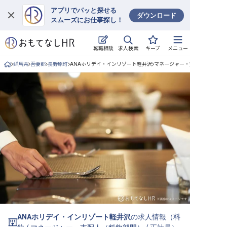
アプリでパッと探せる
ダウンロード
スムーズにお仕事探し！
ログイン
求人検索
転職相談
キープ
メニュー
求人・施設を探す
群馬県
吾妻郡
長野原町
ANAホリデイ・インリゾート軽井沢
マネージャー・支配人（料飲部
キープした求人
就職・転職 合同説明会
おもてなしHRについて
ご利用の流れ
よくある質問
ホテル・宿泊業界情報コラム
ANAホリデイ・インリゾート軽井沢
の求人情報（
料