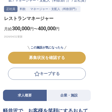
飲
/
マネージャー・支配人（料飲部門）
/
正社員
）
転職サポートに申し込む
無料
正社員
料飲
マネージャー・支配人（料飲部門）
レストランマネージャー
採用をお考えの企業様へ
300,000
400,000
月給
円〜
円
この施設が気になったら
募集状況を確認する
キープする
求人概要
企業・施設
軽井沢で、お客様を笑顔にするおもて