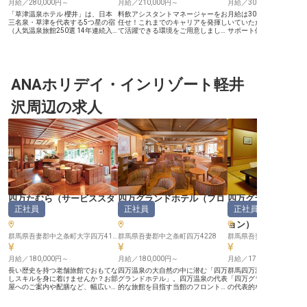
月給／280,000円～
月給／210,000円～
月給／300,000円～
「草津温泉ホテル 櫻井」は、日本
料飲アシスタントマネージャーをお
月給は300,000円から
三名泉・草津を代表する5つ星の宿
任せ！これまでのキャリアを発揮し
いていただけるように、
（人気温泉旅館250選 14年連続入
て活躍できる環境をご用意しまし
サポート体制を整えてい
選）。 レストランマネージャー
た。あなたの笑顔とおもてなしの心
から新生活をお考えの方
は、連日の櫻太鼓・湯もみショーな
で、感動を生むサービスを提供しま
スタートできる、単身用
ど“真にくつろぐ贅沢”をご提供する
せんか。草津温泉ホテルヴィレッジ
備！寮費は月12,700円、
当ホテルの、レストラン部門をマネ
は、温泉街にほど近い場所に位置す
きです。あなたには、バ
ジメントするポジションです。 当
る全162客室のリゾートホテルで
場のホールマネージャー
ホテルの料飲部門は、地産地消にこ
ANAホリデイ・インリゾート軽井
す。旬の食材をふんだんに使用した
業務は多岐に渡るため、
だわった会席膳と大規模バイキン
料理でおもてなしをするレストラ
多いお仕事です。マネジ
グ、2つのスタイルで多彩な食を提
ン、屋内プールや温泉浴場を備え、
で、あなたの「経営力・
沢周辺の求人
供。国内外のお客様へ“非日常の
快適なホテルステイを提供していま
磨いてみませんか？※こ
食”をお届けしています。 月給28万
す。※この求人は2023年6月1日時
2023年8月18日時点の
円以上、寮費月6,000円〜の単身寮
点の情報です
を完備、社員食堂あり、転勤なし。
実力次第で20代から幹部候補への
抜擢も可能。 5つ星・草津最大級の
規模だからこそ、マネジメントの裁
量も手応えも段違いです。 日本屈
指の稼働率を誇る当ホテルで、あな
たのマネジメント力を存分に発揮し
ませんか。
四万たむら
（
サービススタ
四万グランドホテル
（
フロ
四万グランドホテ
正社員
正社員
正社員
ッフ
）
ント
）
スキーパー・イン
ョン
）
群馬県吾妻郡中之条町大字四万4180
群馬県吾妻郡中之条町四万4228
群馬県吾妻郡中之条町四万
月給／180,000円～
月給／180,000円～
月給／171,172円～
長い歴史を持つ老舗旅館でおもてな
四万温泉の大自然の中に潜む「四万
群馬四万温泉の大自然の
しスキルを身に着けませんか？お部
グランドホテル」。四万温泉の代表
「四万グランドホテル」
屋へのご案内や配膳など、幅広い業
的な旅館を目指す当館のフロントス
の代表的な旅館を目指す
務を経験することができます！ ★
タッフとして、上質なサービスを提
清掃として、歴史ある旅
嬉しい待遇・福利厚生★ ・単身・
供しませんか？ ――長く働ける待
けませんか？ ――長く働ける待遇