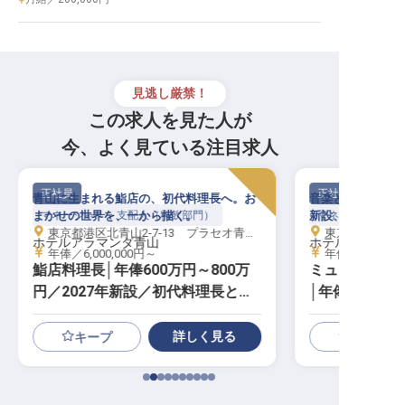
見逃し厳禁！
この求人を見た人が
今、よく見ている注目求人
正社員
正社員
青山に生まれる鮨店の、初代料理長へ。お
音楽と一杯で、青
まかせの世界を、一から描く。
マネージャー・支配人（料飲部門）
新設、ラウンジ＆
マネージャー・支
東京都港区北青山2-7-13 プラセオ青山ビル
東京都港区北青山2
ホテルアラマンダ青山
ホテルアラマン
年俸／6,000,000円～
年俸／6,500,0
鮨店料理長│年俸600万円～800万
ミュージックラ
円／2027年新設／初代料理長とし
│年俸650万円
て味と哲学をつくる
新設／立ち上
詳しく見る
キープ