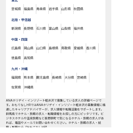
東北
宮城県
福島県
青森県
岩手県
山形県
秋田県
北陸・甲信越
新潟県
長野県
石川県
富山県
山梨県
福井県
中国・四国
広島県
岡山県
山口県
島根県
鳥取県
愛媛県
香川県
徳島県
高知県
九州・沖縄
福岡県
熊本県
鹿児島県
長崎県
大分県
宮崎県
佐賀県
沖縄県
ANAホリデイ・インリゾート軽井沢で募集している求人の詳細ページで
す。おもてなしHRではANAホリデイ・インリゾート軽井沢の募集情報に精
通したキャリアアドバイザーが、求人情報や転職活動をサポートします。
群馬県でホテル・旅館の求人・転職情報をお探しの方にピッタリです。ビ
ジネスホテルや温泉旅館など
長野原町
で気になるホテル・旅館の求人があ
れば、電話やメールでお問い合わせください。ホテル・旅館の求人・就
職・転職なら【おもてなしHR】