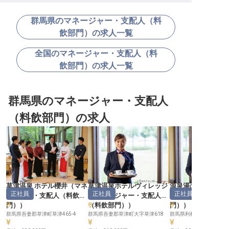
群馬県のマネージャー・支配人（料
飲部門）の求人一覧
全国のマネージャー・支配人（料
飲部門）の求人一覧
群馬県のマネージャー・支配人
（料飲部門）の求人
草津温泉 ホテル櫻井
（
マネ
草津温泉ホテルヴィレッジ
源泉湯の宿松乃井
正社員
正社員
正社員
ージャー・支配人（料飲部
（
マネージャー・支配人
ジャー・支配人（
門）
）
（料飲部門）
）
門）
）
群馬県吾妻郡草津町草津465-4
群馬県吾妻郡草津町大字草津618
群馬県利根郡みなかみ町湯