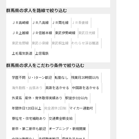
群馬県
の求人を路線で絞り込む
ＪＲ高崎線
ＪＲ八高線
ＪＲ両毛線
ＪＲ吾妻線
ＪＲ上越線
ＪＲ信越本線
東武伊勢崎線
東武日光線
東武佐野線
東武小泉線
東武桐生線
わたらせ渓谷鐵道
上毛電気鉄道
上信電鉄
群馬県の求人をこだわり条件で絞り込む
学歴不問
U・Iターン歓迎
転勤なし
残業月20時間以内
海外勤務・出張あり
英語を活かせる
中国語を活かせる
外資系
産休・育休取得実績あり
駅徒歩5分以内
年間休日120日以上
完全週休2日制
マイカー通勤可
寮社宅・住宅補助あり
交通費全額支給
新卒・第二新卒も歓迎
オープニング・新規開業