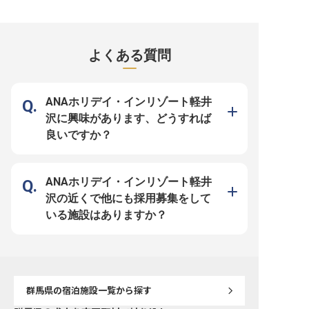
家族寮あり！ ・未経験OK。もちろ
遇―― ★寮完備！単身・家族OK ★
―― ★寮完備！単身・家族
ん接客経験者は歓迎します ・社員
未経験の方も歓迎！ ★社員専用浴
経験の方も歓迎！ ★社員
専用浴場で、四万の病に利くと言わ
場で温泉も満喫 【格安の単身・世
で温泉も満喫 【格安の単身・世帯
れる四万温泉を満喫 【個室寮をご
帯寮】 寮費は月7,000円～11,000円
寮】 寮費は月7,000円～1
用意】 単身でもご家族でもご利用
と格安！エアコン、トイレ、ミニキ
格安！エアコン、トイレ
できる個室寮を完備。エアコン、ト
ッチン付！単身の方は電気・ガス・
チン付！単身の方は電気
よくある質問
イレ、ミニキッチン付！電気水道込
水道代込み、世帯寮も電気・水道代
道代込み、世帯寮も電気
みで月7,000円～11,000円と破格の
込みです！ご家族との移住にもおす
みです！ご家族との移住
安さでご利用できるので定期的な出
すめ。月々の大型出費を抑え、その
め。月々の大型出費を抑
費を大幅に削減できます。群馬への
分プライベートを贅沢に過ごしませ
プライベートを贅沢に過
U・Iターンの方にもおすすめです！
んか？個室寮なので、プライバシー
か？個室寮なので、プラ
個室なのでプライバシーもしっかり
もしっかり確保できます！ 【四万
しっかり確保できます！ 【四万グ
ANAホリデイ・インリゾート軽井
確保しながら、四万温泉の魅力を届
グランドホテル】 四万グランドホ
ランドホテル】 四万グラ
けるキャリアを描きませんか？
テルは、99室の広々とした客室を
ルは、99室の広々とした
沢に興味があります、どうすれば
【四万たむら】 1563年から多くの
用意し、大自然に包まれた癒し空間
意し、大自然に包まれた
文化人に愛されている、歴史と現代
を演出する大型温泉旅館です。快適
演出する大型温泉旅館で
良いですか？
らしさが融合した「四万たむら」。
な滞在ができるための数々の要件を
滞在ができるための数々
7つの湯とともに、自然に囲まれ、
満たし、政府登録国際観光旅館にも
たし、政府登録国際観光
のんびりとした温泉三昧の時間を提
登録されています。緑の広がる絶景
録されています。緑の広
供しています。清らかな滝の景色を
と共に、毎分1,600リットルの湧き
共に、毎分1,600リット
満喫できる露天風呂、幻の湯とも呼
出る温泉で、贅沢な温泉三昧の寛ぎ
る温泉で、贅沢な温泉三
ばれる川原の中に掘った混浴野天風
空間を提供しています。館内には温
間を提供しています。館
ANAホリデイ・インリゾート軽井
呂、高・中・低温が揃う大浴場な
泉だけでなく、カラオケやゲームコ
だけでなく、カラオケや
ど、贅沢な温泉旅をサポートしま
ーナー、リラクゼーションサロンや
ナー、リラクゼーション
沢の近くで他にも採用募集をして
す。温泉アドバイザーや温泉ソムリ
バーもあるので、子供から大人まで
ーもあるので、子供から
エも在籍する当館で、おもてなしの
楽しめる設備を整えています。
しめる設備を整えていま
いる施設はありますか？
プロに！
群馬県
の宿泊施設一覧から探す