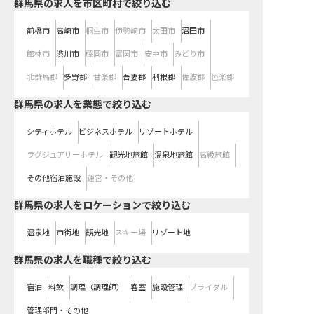
群馬県の求人を市区町村で絞り込む
前橋市
高崎市
桐生市
伊勢崎市
太田市
沼田市
館林市
渋川市
藤岡市
富岡市
安中市
みどり市
北群馬郡
多野郡
甘楽郡
吾妻郡
利根郡
佐波郡
邑楽郡
群馬県の求人を業態で絞り込む
シティホテル
ビジネスホテル
リゾートホテル
ラグジュアリーホテル
観光地旅館
温泉地旅館
高級旅館
その他宿泊施設
運営・その他
群馬県の求人をロケーションで絞り込む
温泉地
市街地
観光地
スキー場
リゾート地
群馬県の求人を職種で絞り込む
宿泊
料飲
調理（調理師）
客室
施設管理
ブライダル
管理部門・その他