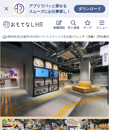
アプリでパッと探せる
ダウンロード
スムーズにお仕事探し！
ログイン
求人検索
転職相談
キープ
メニュー
求人・施設を探す
愛知県
名古屋市
中村区
イビススタイルズ名古屋
フレンチ（洋食）/正社員の求人詳細
キープした求人
就職・転職 合同説明会
おもてなしHRについて
ご利用の流れ
よくある質問
ホテル・宿泊業界情報コラム