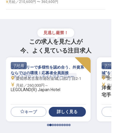
月給／210,600円 〜 360,600円
見逃し厳禁！
この求人を見た人が
今、よく見ている注目求人
正社員
正社員
フレンドリーで多様性を認め合う、外資系
年1回4連休OK！
ならではの環境！応募者全員面接
城”を望むシティ
岡崎ニューグラ
ナイトフロント・ナイトマネージャー
愛知県名古屋市港区金城ふ頭2丁目2-1
愛知県岡崎市康生
月給／260,000円～
月給／200,00
洋食調理スタ
LEGOLAND(R) Japan Hotel
宅手当／転勤
詳しく見る
キープ