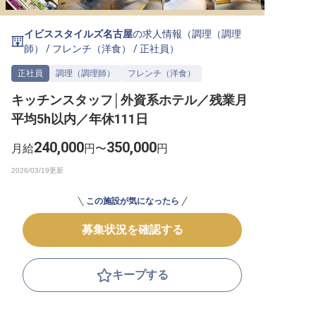
転職サポートに申し込む
無料
イビススタイルズ名古屋
の求人情報（
調理（調理
師）
/
フレンチ（洋食）
/
正社員
）
採用をお考えの企業様へ
正社員
調理（調理師）
フレンチ（洋食）
キッチンスタッフ│外資系ホテル／残業月
平均5h以内／年休111日
240,000
350,000
月給
円〜
円
この施設が気になったら
募集状況を確認する
キープする