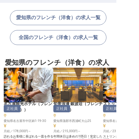
愛知県のフレンチ（洋食）の求人一覧
全国のフレンチ（洋食）の求人一覧
愛知県のフレンチ（洋食）の求人
名古屋観光ホテル
（
フレン
旬景浪漫 銀波荘
（
フレンチ
ストリングスホテ
正社員
正社員
正社員
チ（洋食）
）
（洋食）
）
（
フレンチ（洋食
愛知県名古屋市中区錦1-19-30
愛知県蒲郡市西浦町大山25
愛知県名古屋市中村区平池町
月給／178,000円～
月給／215,000円～
月給／230,000円～
訪れるお客様に喜ばれる一皿を作る
年間休日は多めの105日！安定した
ストリングスホテル名古