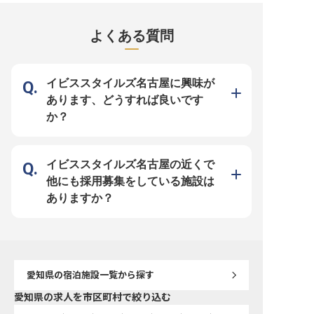
い。予約管理システムの運用を通じ
「ホテル・民泊施設数・サービス共
をお手伝いする、やりが
て、柔軟な対応力を磨きましょう。
に名古屋でNo.1をとる！」という
宿泊セールスのお仕事で
ホテル業界での経験を活かし、次の
目標のもと、土地開発や海外事業な
社への宿泊プランの提案
ステップへ進むチャンスです！
どを展開しています。一緒に不動産
客・イベントの誘致まで
よくある質問
※2025年04月17日時点の情報です
業を通した街づくりをしませんか？
リティの心を活かして活
※この求人は2023年8月23日時点の
ます。 お客様をお迎えす
情報です
らお見送りまで、心温ま
で感動を届ける喜びを日
ます！日常英会話ができ
らに幅広いお客様との出
イビススタイルズ名古屋に興味が
ります！ ーー【成長を応援する環
境で輝くホテリエへ】 新
あります、どうすれば良いです
修からキャリアに応じた
まで、成長をしっかりサ
か？
研修制度が整っています
マナーや食品衛生、テー
など、ホテリエとして必
を幅広く習得できます。 
報奨制度や競技・大会参
もあり、プロフェッショ
イビススタイルズ名古屋の近くで
をバックアップ！おもて
大切にしながら、あなた
他にも採用募集をしている施設は
分に発揮できる環境です！ 
年09月08日時点の情報で
ありますか？
愛知県
の宿泊施設一覧から探す
愛知県の求人を市区町村で絞り込む