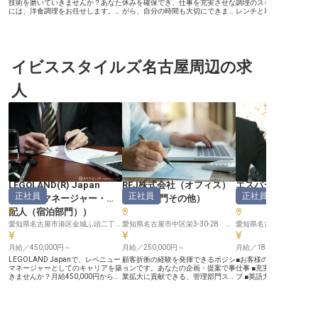
技術を磨いていきませんか？あなた
休みを確保でき、仕事を充実させな
調理のスキルを活かしま
には、洋食調理をお任せします。昇
がら、自分の時間も大切にできま
レンチと和の融合『フレ
給・賞与あり！頑張った分はしっか
す。ご家庭をお持ちの方に嬉しい、
ネ』で特別なひとときを
りと評価いたします。寮・社宅完備
家族手当あり！これから新生活をお
23万～28万円。実務経
で、新生活のサポート体制も整って
考えの方も安心の社員寮を完備して
し、感動を提供するチー
います。名古屋市営東山線伏見駅か
います。頑張りがしっかり評価・還
して成長し続ける環境で
ら徒歩約2分の立地である「名古屋
元される、昇給と年2回のボーナス
の情熱と技術で、最高の
観光ホテル」。施設内のレストラン
イビススタイルズ名古屋周辺の求
あり！旬景浪漫銀波荘は、三河湾の
作りましょう！ ※2025年
＆バーでは、日本料理、中国料理な
絶景と天然温泉が自慢の宿。館内の
時点の情報です
ど、食材はもちろんのこと、見た目
オープンダイニングで、躍動感溢れ
人
にも空間にもこだわった演出で提供
る「特別なひととき」を提供しませ
しています。※この求人は2024年2
んか。※この求人は2022年5月12日
月27日時点の情報です
時点の情報です
LEGOLAND(R) Japan
REJ株式会社（オフィス）
エスパシオナゴヤ
正社員
正社員
正社員
Hotel
（
マネージャー・支
（
管理部門その他
）
ル
（
セールス
配人（宿泊部門）
）
愛知県名古屋市港区金城ふ頭二丁目7番地１
愛知県名古屋市中区栄3-30-28 岩田サカエビル5階
月給／450,000円～
月給／250,000円～
月給／180,000円～
LEGOLAND Japanで、レベニュー
顧客折衝の経験を発揮できるポジシ
■お客様の特別な1日に寄
マネージャーとしてのキャリアを築
ョンです。あなたの企画・提案で事
仕事 ■充実の研修制度で
きませんか？月給450,000円からの
業拡大に貢献できる、管理部門スタ
プ ■英語力を活かせるグ
正社員募集。あなたの経験を活か
ッフに挑戦しませんか？年間休日は
環境 ■従業員食堂や社内
し、宿泊客の予約動向や市場分析を
108日と多めなので、仕事を充実し
利厚生充実 ーー【心を込めたおも
基に、最適な価格戦略を立案し、ホ
ながら自分の時間も大切にできる働
てなしで特別な時間を創造
テルの収益最大化に貢献してくださ
き方を選べます。REJ株式会社は
様にとって大切な旅の思