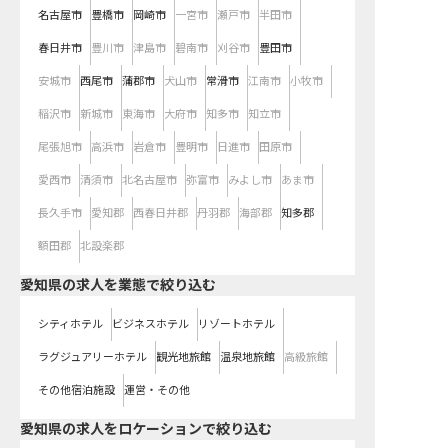
名古屋市
豊橋市
岡崎市
一宮市
瀬戸市
半田市
春日井市
豊川市
津島市
碧南市
刈谷市
豊田市
安城市
西尾市
蒲郡市
犬山市
常滑市
江南市
小牧市
稲沢市
新城市
東海市
大府市
知多市
知立市
尾張旭市
高浜市
岩倉市
豊明市
日進市
田原市
愛西市
清須市
北名古屋市
弥富市
みよし市
あま市
長久手市
愛知郡
西春日井郡
丹羽郡
海部郡
知多郡
額田郡
北設楽郡
愛知県の求人を業態で絞り込む
シティホテル
ビジネスホテル
リゾートホテル
ラグジュアリーホテル
観光地旅館
温泉地旅館
高級旅館
その他宿泊施設
運営・その他
愛知県の求人をロケーションで絞り込む