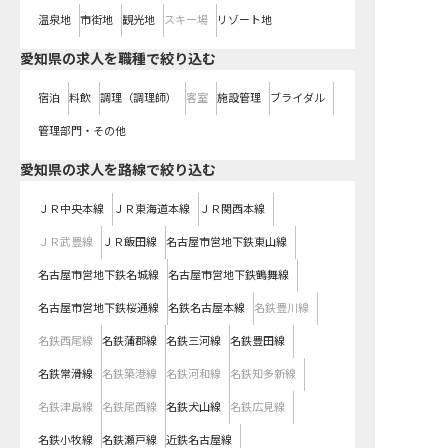
温泉地
市街地
観光地
スキー場
リゾート地
愛知県の求人を職種で絞り込む
宿泊
料飲
調理（調理師）
客室
施設管理
ブライダル
管理部門・その他
愛知県
の求人を路線で絞り込む
ＪＲ中央本線
ＪＲ東海道本線
ＪＲ関西本線
ＪＲ武豊線
ＪＲ飯田線
名古屋市営地下鉄東山線
名古屋市営地下鉄名城線
名古屋市営地下鉄鶴舞線
名古屋市営地下鉄桜通線
名鉄名古屋本線
名鉄豊川線
名鉄西尾線
名鉄蒲郡線
名鉄三河線
名鉄豊田線
名鉄常滑線
名鉄築港線
名鉄河和線
名鉄知多新線
名鉄津島線
名鉄尾西線
名鉄犬山線
名鉄広見線
名鉄小牧線
名鉄瀬戸線
近鉄名古屋線