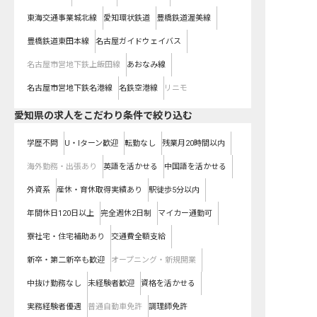
東海交通事業城北線
愛知環状鉄道
豊橋鉄道渥美線
豊橋鉄道東田本線
名古屋ガイドウェイバス
名古屋市営地下鉄上飯田線
あおなみ線
名古屋市営地下鉄名港線
名鉄空港線
リニモ
愛知県の求人をこだわり条件で絞り込む
学歴不問
U・Iターン歓迎
転勤なし
残業月20時間以内
海外勤務・出張あり
英語を活かせる
中国語を活かせる
外資系
産休・育休取得実績あり
駅徒歩5分以内
年間休日120日以上
完全週休2日制
マイカー通勤可
寮社宅・住宅補助あり
交通費全額支給
新卒・第二新卒も歓迎
オープニング・新規開業
中抜け勤務なし
未経験者歓迎
資格を活かせる
実務経験者優遇
普通自動車免許
調理師免許