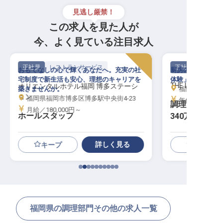
見逃し厳禁！
この求人を見た人が
今、よく見ている注目求人
正社員
レストランサービス
正社員
おもてなしの心で輝くあなたへ。充実の社
厨房の枠を超え、
宅制度で新生活も安心、理想のキャリアを
体験」を届けるお
THE LIVELY FU
オリエンタルホテル福岡 博多ステーシ
築きませんか。
福岡県福岡市博多
ョン
福岡県福岡市博多区博多駅中央街4-23
年俸／3,400,0
調理（レスト
月給／180,000円～
ホールスタッフ
340万～500
詳しく見る
キープ
福岡県の調理部門その他の求人一覧