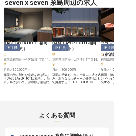
業務をお任せいたします。未経験か
seven x seven 糸島周辺の求人
経験を活かし、私たちと共に最高の
という好立地で、国内外
らの挑戦大歓迎！和食や中華、洋食
料理体験を提供しませんか？
お迎えしております。朝
まで、さまざまな料理の経験が積め
※2025年04月17日時点の情報です
ティ、宴会まで、様々な
るので、成長できる環境が整ってい
客様の記憶に残る料理を
ます。※この求人は2023年4月25日
流ホテルならではの上質
時点の情報です
った創作料理の数々。あ
と感性を活かして、お客
ひとときをお届けしませ
ピタリティあふれる環境
としての腕を磨きましょう★ 
【あなたの可能性を広げ
がここに】 朝食、宴会、
BASE LAYER HOTEL福岡
BASE LAYER HOTEL福岡
グランドハイアッ
と多彩な調理業務を担当
正社員
正社員
正社員
す。基本の仕込みから調
（
宿泊予約
）
（
フロント
）
（
マネージャー・
ん、経験やスキルに応じ
（宿泊部門）
入れやメニュー構成の立
なたの可能性はどんどん
福岡県福岡市中央区清川1丁目14−15
福岡県福岡市中央区清川1丁目14−15
福岡県福岡市博多区住吉1-2
◎シフト制による実働8
で、ワークライフバラン
月給／300,000円～
月給／300,000円～
できる環境です。調理の
年俸／4,000,000円～
ショナルとして成長した
福岡の街に新たな息吹を吹き込む
福岡の活気あふれる街並みに溶け込
福岡・博多の中心に位置
ルの厨房で腕を振るいた
「BASE LAYER HOTEL福岡」。当
み、新たなカルチャーの発信地とし
ンドハイアット福岡」。全
あなたの情熱と技術をホ
ホテルにおいて、お客様が最初に触
て誕生する「BASE LAYER HOTEL
擁するラグジュアリーホ
レ福岡でお披露目くださ
れるホテルの“顔”となる役割です。
福岡」。私たちは、単に宿泊場所を
ロント部門を統括するフ
※2025年07月07日時点
お電話やメールを通じてお客様一人
提供する場所ではなく、ホテルの枠
ィスマネージャーを募集
ひとりに真摯に向き合い、言葉の
を超えた感動とカルチャー体験をお
【世界基準のオペレーシ
端々から相手の期待や不安を汲み取
届けします。お客様がその街の温度
場の中心でつくる】 チェ
ってください。対面ではないからこ
を感じ、新しい発見に出会うため
ン・チェックアウトをは
そ、より高度なコミュニケーション
の“基点”となること。マニュアル通
フロント業務全般の管理
力と奥ゆかしい気配りが身に付きま
りの定型的なサービスではなく、目
え、市場分析にもとづく
す。 ★“カルチャービジネスホテ
の前のお客様がどのような体験を期
でを担っていただきます
よくある質問
ル”が、2026年春開業！★ ・オープ
待されているかを瞬時に察する。あ
トのスタンダードを体現
ンしたばかりの施設！あなた自身が
なたの魅力がそのままホテルの価値
上質なゲスト体験を組織
ホテルのマニュアルに！ ・月9日休
に繋がります。 ＼2026年4月オー
する役割です。 【チームを育て、
み。リフレッシュ時間もしっかり確
プンしたカルチャービジネスホテル
サービスの質を引き上げる
保 ・月給30万円以上！業界屈指の
／ ■オープンしたばかりの施設のス
ッフ一人ひとりの指導・
安定収入 ・全国に展開を続ける当
タッフとしてイチからホテルの未来
て、チーム全体のホスピ
seven x seven 糸島に興味があり