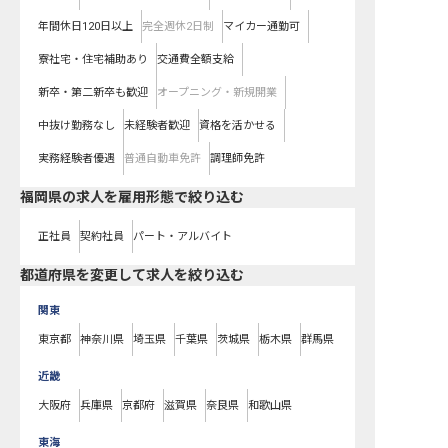
年間休日120日以上
完全週休2日制
マイカー通勤可
寮社宅・住宅補助あり
交通費全額支給
新卒・第二新卒も歓迎
オープニング・新規開業
中抜け勤務なし
未経験者歓迎
資格を活かせる
実務経験者優遇
普通自動車免許
調理師免許
福岡県の求人を雇用形態で絞り込む
正社員
契約社員
パート・アルバイト
都道府県を変更して求人を絞り込む
関東
東京都
神奈川県
埼玉県
千葉県
茨城県
栃木県
群馬県
近畿
大阪府
兵庫県
京都府
滋賀県
奈良県
和歌山県
東海