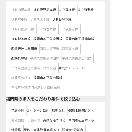
ＪＲ山陽本線
ＪＲ鹿児島本線
ＪＲ香椎線
ＪＲ篠栗線
ＪＲ筑肥線
ＪＲ久大本線
ＪＲ日豊本線
ＪＲ日田彦山線
ＪＲ筑豊本線
ＪＲ後藤寺線
ＪＲ博多南線
福岡市地下鉄空港線
福岡市地下鉄箱崎線
西鉄天神大牟田線
西鉄太宰府線
西鉄甘木線
西鉄貝塚線
平成筑豊鉄道伊田線
平成筑豊鉄道田川線
平成筑豊鉄道糸田線
甘木鉄道
北九州モノレール
筑豊電気鉄道
福岡市地下鉄七隈線
平成筑豊鉄道門司港レトロ観光線
福岡県の求人をこだわり条件で絞り込む
学歴不問
U・Iターン歓迎
転勤なし
残業月20時間以内
海外勤務・出張あり
英語を活かせる
中国語を活かせる
外資系
産休・育休取得実績あり
駅徒歩5分以内