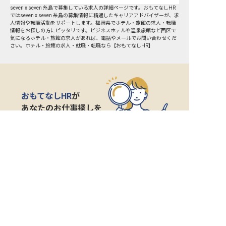
seven x seven 糸島で募集している求人の詳細ページです。おもてなしHR
ではseven x seven 糸島の募集情報に精通したキャリアアドバイザーが、求
人情報や転職活動をサポートします。福岡県でホテル・旅館の求人・転職
情報をお探しの方にピッタリです。ビジネスホテルや温泉旅館など
西区
で
気になるホテル・旅館の求人があれば、電話やメールでお問い合わせくだ
さい。ホテル・旅館の求人・就職・転職なら【おもてなしHR】
おもてなしHR
が
あなたのお仕事探しを
お手伝いします！
サポート登録後の流れ
サポート

電話で

マッチする

企業と

内定

登録
ヒアリング
求人をご紹介
面接
入社
宿泊業界専任のキャリアアドバイザーがあなたの転
職活動を徹底サポート!