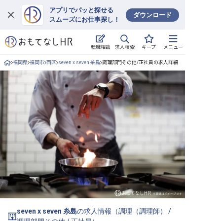
アプリでパッと探せる
ダウンロード
スムーズにお仕事探し！
ログイン
求人検索
転職相談
キープ
メニュー
求人・施設を探す
福岡県
福岡市
西区
seven x seven 糸島
調理部門その他/正社員の求人詳細
キープした求人
就職・転職 合同説明会
おもてなしHRについて
ご利用の流れ
よくある質問
ホテル・宿泊業界情報コラム
seven x seven 糸島
の求人情報（
調理（調理師）
/