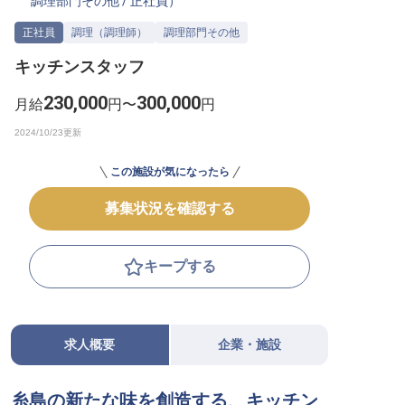
調理部門その他
/
正社員
）
転職サポートに申し込む
無料
正社員
調理（調理師）
調理部門その他
キッチンスタッフ
採用をお考えの企業様へ
230,000
300,000
月給
円〜
円
この施設が気になったら
募集状況を確認する
キープする
求人概要
企業・施設
糸島の新たな味を創造する、キッチン