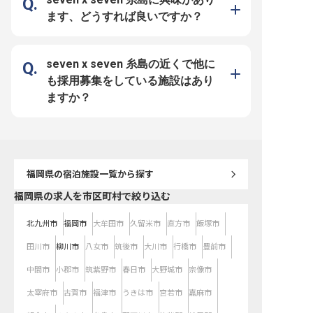
社。腰を据えて幅広いキャリアを描
を創る ■月給30万円以上の安定収
高めていきます。これま
ける 業務の枠を超え、お客様の特
入！ ■産休・育休も男女共に取得実
たマネジメント経験と、
ます、どうすれば良いですか？
別な一日をプロデュースする。予約
績多数！長く働ける環境 ■グローバ
を高める施策の立案力を
事務は、お客様と直接関わる機会は
ル展開を目指す企業で、キャリアパ
できるポジションです。 【働く環
少ないですが、ホテルの満足度を左
スは無限大！ 「この街の、まだ知
境のポイント】 ・年俸4,00
右する重要なポジションです。丁寧
られていない魅力を伝えたい」。そ
円〜5,000,000円（経
な言葉遣いや、相手に安心感を与え
んな熱意を持ち、洗練された言葉遣
考慮） ・国際色豊かなお
る所作を磨きながら、クリエイティ
いや立ち居振る舞いを通じて、お客
もてなしする、英語を活
seven x seven 糸島の近くで他に
ブな視点で福岡らしい快適な滞在を
様の期待を超える価値を提供したい
・博多駅から徒歩約10分
提案してください。実質年休112
方を歓迎します。実質年間休日112
便利な好立地 ・社会保険
も採用募集をしている施設はあり
日、産休や育休取得実績ありとワー
日、月給30万円以上という安定し
イク・自転車通勤可 ※2026年7月24
クライフバランスを大切にしなが
た基盤のもと、クリエイティブな視
日時点の情報です
ますか？
ら、プロとしての専門性を高められ
点でホテルを創り上げる醍醐味を味
る環境が整っています。
わえます。
福岡県
の宿泊施設一覧から探す
福岡県の求人を市区町村で絞り込む
北九州市
福岡市
大牟田市
久留米市
直方市
飯塚市
田川市
柳川市
八女市
筑後市
大川市
行橋市
豊前市
中間市
小郡市
筑紫野市
春日市
大野城市
宗像市
太宰府市
古賀市
福津市
うきは市
宮若市
嘉麻市