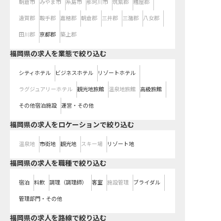
朝倉市
みやま市
糸島市
那珂川市
筑紫郡
糟屋郡
遠賀郡
鞍手郡
嘉穂郡
朝倉郡
三井郡
三潴郡
八女郡
田川郡
京都郡
築上郡
福岡県の求人を業態で絞り込む
シティホテル
ビジネスホテル
リゾートホテル
ラグジュアリーホテル
観光地旅館
温泉地旅館
高級旅館
その他宿泊施設
運営・その他
福岡県の求人をロケーションで絞り込む
温泉地
市街地
観光地
スキー場
リゾート地
福岡県の求人を職種で絞り込む
宿泊
料飲
調理（調理師）
客室
施設管理
ブライダル
管理部門・その他
福岡県
の求人を路線で絞り込む