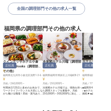
全国の調理部門その他の求人一覧
福岡県の調理部門その他の求人
クインテッサホテル小倉
冷泉閣ホテル川端
（
調理部
ホテルモントレ福
正社員
正社員
正社員
Comic&Books
（
調理部門
門その他
）
部門その他
その他
）
福岡県北九州市小倉北区浅野1-3-6
福岡県福岡市博多区上川端町8-21
月給／260,000円～
月給／250,000円～
月給／170,000円～
年間休日125日と多めのお休みで、
冷泉閣ホテル川端では、情熱を持っ
■福岡市中心部の好立地
ワークライフバランスを大切にしな
た調理スタッフを募集中。月給
♪ ■ホテルならではの多
がら働ける職場！昇給・賞与あり、
250,000円～300,000円に加え、役
挑戦★ ■あなたのスキル
月給は260,000円から支給しますの
職手当や資格手当など充実の待遇
が拡大◎ ■シフト制で生
で、モチベーション高くお仕事に取
で、あなたのスキルを最大限に活か
整えやすい！ ーー【洗練された空
り組めます。あなたには、新規オー
せる環境です。食材の仕込みから調
間で至高の料理を創る喜び
プンする当ホテルのオープニングス
理、盛り付けまで、料理の全工程を
の中心地に佇む「ホテル
タッフとして、レストランでの調理
担当し、ゲストの心を掴む一皿を。
岡」。地下鉄渡辺通駅か