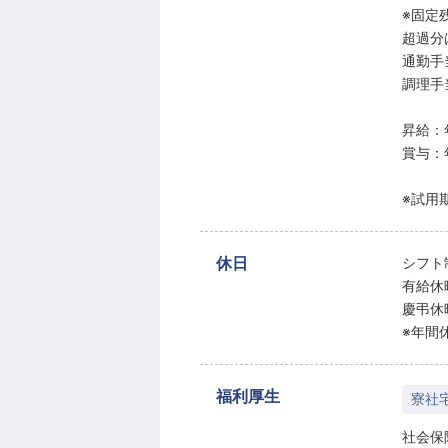
※固定
超過分
通勤手
調理手当
昇給：
賞与：
※試用
休日
シフト
有給休
慶弔休
※年間休
福利厚生
寮社
社会保