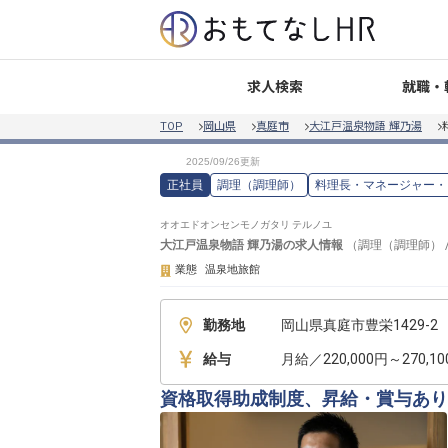
就職・
求人検索
TOP
岡山県
真庭市
大江戸温泉物語 輝乃湯
正社員
調理（調理師）
料理長・マネージャー・
オオエドオンセンモノガタリ テルノユ
大江戸温泉物語 輝乃湯
の求人情報
（
調理（調理師）
業態
温泉地旅館
勤務地
岡山県真庭市豊栄1429-2
給与
月給／220,000円～270,1
資格取得助成制度、昇給・賞与あり