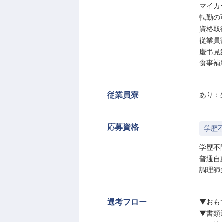
マイカ
転勤の
資格取
従業員
慶弔見
食事補
従業員寮
あり：寮
応募資格
学歴
学歴不
普通自
調理師
選考フロー
▼おも
▼書類