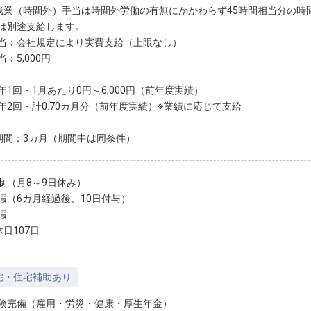
残業（時間外）手当は時間外労働の有無にかかわらず45時間相当分の時
は別途支給します。
当：会社規定により実費支給（上限なし）
：5,000円
年1回・1月あたり0円～6,000円（前年度実績）
年2回・計0.70カ月分（前年度実績）※業績に応じて支給
期間：3カ月（期間中は同条件）
制（月8～9日休み）
暇（6カ月経過後、10日付与）
暇
日107日
宅・住宅補助あり
険完備（雇用・労災・健康・厚生年金）