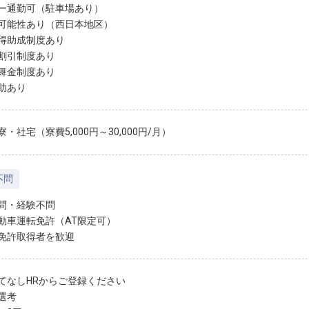
ー通勤可（駐車場あり）
可能性あり（西日本地区）
得助成制度あり
割引制度あり
舞金制度あり
助あり
・社宅（寮費5,000円～30,000円/月）
不問
問・経験不問
動車運転免許（AT限定可）
免許取得者を歓迎
てなしHRからご登録ください
選考