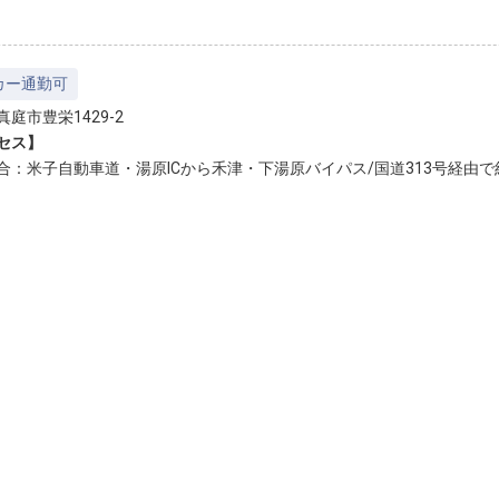
カー通勤可
庭市豊栄1429-2
セス】
合：米子自動車道・湯原ICから禾津・下湯原バイパス/国道313号経由で