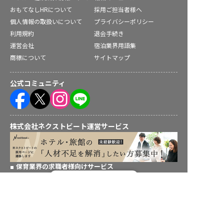
おもてなしHRについて
採用ご担当者様へ
個人情報の取扱いについて
プライバシーポリシー
利用規約
退会手続き
運営会社
宿泊業界用語集
商標について
サイトマップ
公式コミュニティ
株式会社ネクストビート運営サービス
保育業界の求職者様向けサービス
転職フルサポート実施中！
保育士バンク！ - 日本最大級。保育士・幼稚園教諭向け転職支
援サイト
サポートに申し込む
保育士バンク！新卒 - 保育士・幼稚園教諭を目指す「学生向
け」就職活動情報サイト
法人様向けサービス
保育士バンク！コネクト - 保育施設向けの業務支援システム