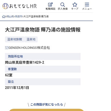
求人検索
転職相談
キープ
メニュー
岡山県
真庭市
大江戸温泉物語 輝乃湯
ログイン
大江戸温泉物語 輝乃湯
の施設情報
求人・施設を探す
温泉地旅館
温泉地
キープした求人
GENSEN HOLDINGS株式会社
就職・転職 合同説明会
施設所在地
岡山県真庭市豊栄1429-2
おもてなしHRについて
客室数
62室
ご利用の流れ
設立
よくある質問
2011年12月1日
ホテル・宿泊業界情報コラム
この施設が気になったら