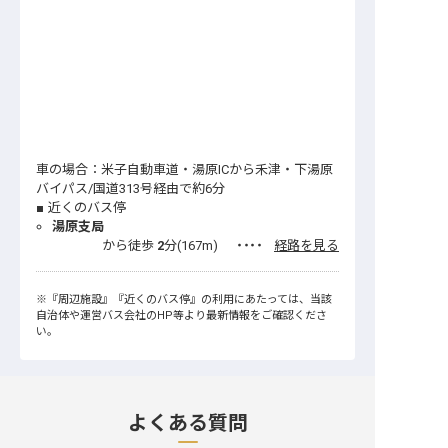
車の場合：米子自動車道・湯原ICから禾津・下湯原
バイパス/国道313号経由で約6分
近くのバス停
湯原支局
から徒歩
2
分(
167
m)
・・・・
経路を見る
※
『周辺施設』
『近くのバス停』
の利用にあたっては、当該
自治体や運営バス会社のHP等より最新情報をご確認くださ
い。
よくある質問