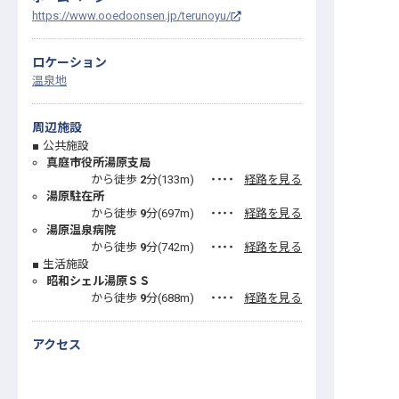
https://www.ooedoonsen.jp/terunoyu/
ロケーション
温泉地
周辺施設
公共施設
真庭市役所湯原支局
から徒歩
2
分(
133
m)
・・・・
経路を見る
湯原駐在所
から徒歩
9
分(
697
m)
・・・・
経路を見る
湯原温泉病院
から徒歩
9
分(
742
m)
・・・・
経路を見る
生活施設
昭和シェル湯原ＳＳ
から徒歩
9
分(
688
m)
・・・・
経路を見る
アクセス