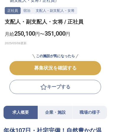
副支配人・女将
/
正社員
）
転職サポートに申し込む
無料
正社員
宿泊
支配人・副支配人・女将
支配人・副支配人・女将 / 正社員
採用をお考えの企業様へ
250,100
351,000
月給
円〜
円
この施設が気になったら
募集状況を確認する
キープする
求人概要
企業・施設
職場の様子
年休107日・社宅完備！自然豊かな温