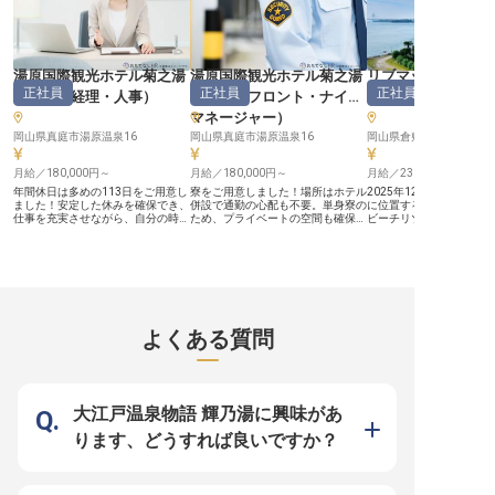
す。英語対応も含めたグローバルな
るおもてなしの心で、施
接客環境の中で、あなたのホスピタ
最大限に引き出してくださ
リティマインドを存分に発揮してい
なたの手腕が、お客様の
ただけます。 ーー【あなたの経験
い思い出を創り出します。 ー
とビジョンで、ホテル全体を動かし
【未来を描く、成長と安
ていく】 各部門の統括から売上管
アパス】 私たちは、あな
湯原国際観光ホテル菊之湯
湯原国際観光ホテル菊之湯
リブマックス瀬戸
理・レベニューマネジメント、商品
を全力で応援します。 支
正社員
正社員
正社員
企画・広報活動まで、ホテル運営の
として、多岐にわたる業
（
総務・経理・人事
）
（
ナイトフロント・ナイト
チリゾート
すべてに関わることができるのがこ
経営視点を養い、キャリ
マネージャー
）
のポジションの魅力です。支配人と
目指せる環境です。 社会
しての経験がなくても、マネージャ
はもちろん、従業員割引
岡山県真庭市湯原温泉16
岡山県真庭市湯原温泉16
岡山県倉敷市大畠
ー職以上のご経験があれば歓迎しま
取得奨励制度など、充実
す。定期健康診断や退職金制度など
生であなたの生活と学び
福利厚生も充実しており、長期的に
月給／180,000円～
月給／180,000円～
ト。 月8～9日の休日や
月給／230,000円～
安心して活躍できる環境が整ってい
有給休暇、出産・育児休
年間休日は多めの113日をご用意し
寮をご用意しました！場所はホテル
2025年12月オープン、
ます。 ※2026年6月23日時点の情報
れており、ワークライフ
ました！安定した休みを確保でき、
併設で通勤の心配も不要。単身寮の
に位置する「リブマック
です
大切にしながら長く安心
仕事を充実させながら、自分の時間
ため、プライベートの空間も確保さ
ビーチリゾート」でホテ
職場です。
も大切にできます。あなたにお任せ
れ、安心して新生活を始められま
のキャリアを築きません
するのは経理・総務。これまでの経
す。これまでフロントの業務が未経
フ同士のコミュニケーシ
理の経験がある方は優遇いたしま
験の方も歓迎！慣れるまでしっかり
で、他部署との連携も豊
す。新生活をお考えの方には社員寮
とサポートします。湯原国際観光ホ
昇給・昇格・キャリアッ
を利用可能で、勤務のスタートもス
テル菊之湯は、四季を感じる露天風
た福利厚生でがんばりは
ムーズです。湯原温泉に位置する
呂、地場の旬の食材を使用した会席
元されますので未経験で
「湯原国際観光ホテル菊之湯」。四
料理でおもてなしをしています。ペ
ます！ ＼魅力的な待遇が盛りだく
季を感じる露天風呂、地場の食材を
ット連れも利用可能と、お客様の幅
さん！／ ■年間休日120
よくある質問
使用した会席料理でおもてなしをし
広いニーズに対応したホテルです。
トライフも楽しめる休日日
ています。※この求人は2022年1月
※この求人は2022年1月14日時点の
寮無料。U・Iターンにもお
14日時点の情報です
情報です
月給25万円～！昇給・昇
り ■未経験OK。「やっ
そんな思いのある方を歓
《安定企業ならでは！働
大江戸温泉物語 輝乃湯に興味があ
追求したサポート体制》 1
不動産仲介から始め、今
ります、どうすれば良いですか？
やマンション、飲食と幅
展開している「株式会社
ス」。安定基盤をもつ当
の好待遇をご用意してい