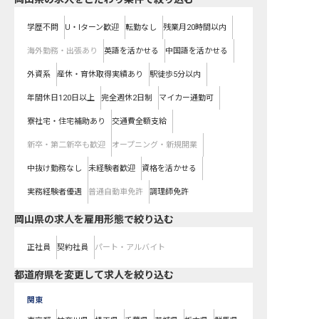
学歴不問
U・Iターン歓迎
転勤なし
残業月20時間以内
海外勤務・出張あり
英語を活かせる
中国語を活かせる
外資系
産休・育休取得実績あり
駅徒歩5分以内
年間休日120日以上
完全週休2日制
マイカー通勤可
寮社宅・住宅補助あり
交通費全額支給
新卒・第二新卒も歓迎
オープニング・新規開業
中抜け勤務なし
未経験者歓迎
資格を活かせる
実務経験者優遇
普通自動車免許
調理師免許
岡山県の求人を雇用形態で絞り込む
正社員
契約社員
パート・アルバイト
都道府県を変更して求人を絞り込む
関東