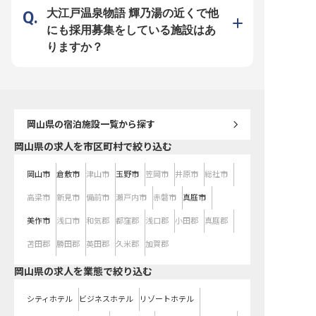
寮はなんと全額会社負担
熱費のみ自己負担）！年
大江戸温泉物語 輝乃湯の近くで他
界屈指の120日のため、
を確保しつつ無理のない
にも採用募集をしている施設はあ
現できます。幅広いスキ
けて、充実した昇給・昇
りますか？
アアップ制度で思う存分
ださい！
岡山県
の宿泊施設一覧から探す
岡山県の求人を市区町村で絞り込む
岡山市
倉敷市
津山市
玉野市
笠岡市
井原市
総社市
高梁市
新見市
備前市
瀬戸内市
赤磐市
真庭市
美作市
浅口市
和気郡
都窪郡
浅口郡
小田郡
真庭郡
苫田郡
勝田郡
英田郡
久米郡
加賀郡
岡山県の求人を業態で絞り込む
シティホテル
ビジネスホテル
リゾートホテル