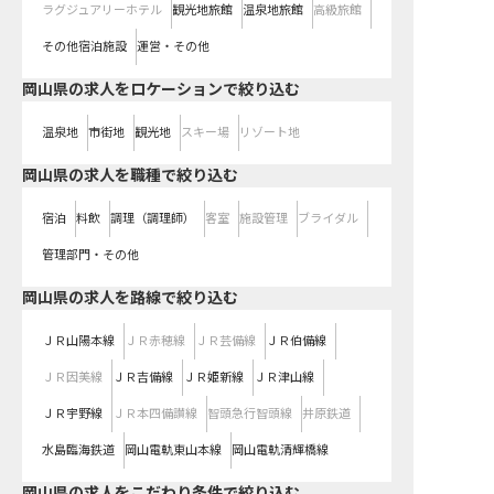
ラグジュアリーホテル
観光地旅館
温泉地旅館
高級旅館
その他宿泊施設
運営・その他
岡山県の求人をロケーションで絞り込む
温泉地
市街地
観光地
スキー場
リゾート地
岡山県の求人を職種で絞り込む
宿泊
料飲
調理（調理師）
客室
施設管理
ブライダル
管理部門・その他
岡山県
の求人を路線で絞り込む
ＪＲ山陽本線
ＪＲ赤穂線
ＪＲ芸備線
ＪＲ伯備線
ＪＲ因美線
ＪＲ吉備線
ＪＲ姫新線
ＪＲ津山線
ＪＲ宇野線
ＪＲ本四備讃線
智頭急行智頭線
井原鉄道
水島臨海鉄道
岡山電軌東山本線
岡山電軌清輝橋線
岡山県の求人をこだわり条件で絞り込む