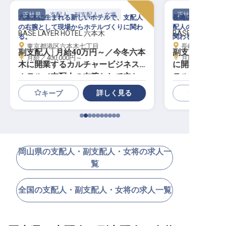
正社員
支配人・副支配人・女将
正社員
六本木に生まれる新しいホテルで、支配人
長崎の港町に生ま
の右腕として現場からホテルづくりに関わ
配人の右腕として
BASE LAYER HOTEL 六本木
BASE LAYER H
る。
関わる。
東京都港区六本木七丁目
長崎県長崎市
副支配人│月給40万円～／今冬六本
副支配人│月給
月給／400,000円～
月給／350,00
木に開業するカルチャービジネス
に開業するカ
ホテル／支配人の右腕として立ち
テル／支配人
上げに参画
げに参画
詳しく見る
キープ
岡山県の支配人・副支配人・女将の求人一
覧
全国の支配人・副支配人・女将の求人一覧