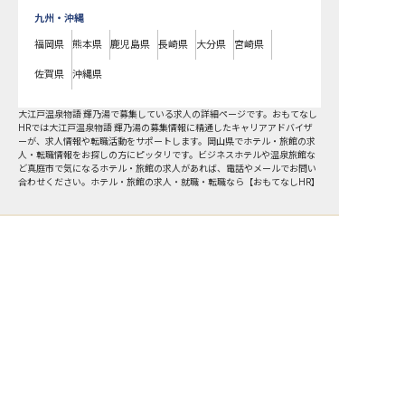
九州・沖縄
福岡県
熊本県
鹿児島県
長崎県
大分県
宮崎県
佐賀県
沖縄県
大江戸温泉物語 輝乃湯で募集している求人の詳細ページです。おもてなし
HRでは大江戸温泉物語 輝乃湯の募集情報に精通したキャリアアドバイザ
ーが、求人情報や転職活動をサポートします。岡山県でホテル・旅館の求
人・転職情報をお探しの方にピッタリです。ビジネスホテルや温泉旅館な
ど
真庭市
で気になるホテル・旅館の求人があれば、電話やメールでお問い
合わせください。ホテル・旅館の求人・就職・転職なら【おもてなしHR】
おもてなしHR
が
あなたのお仕事探しを
お手伝いします！
サポート登録後の流れ