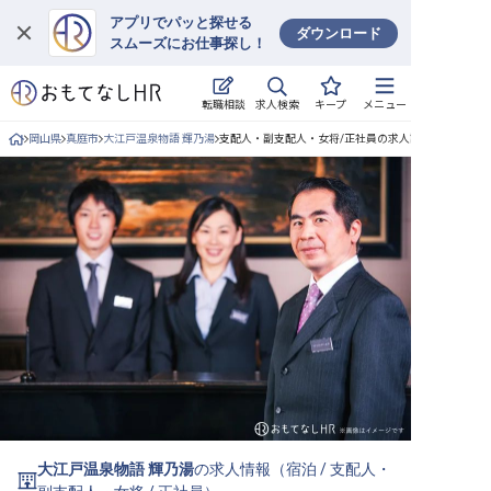
アプリでパッと探せる
ダウンロード
スムーズにお仕事探し！
ログイン
求人検索
転職相談
キープ
メニュー
求人・施設を探す
岡山県
真庭市
大江戸温泉物語 輝乃湯
支配人・副支配人・女将/正社員の求人詳細
キープした求人
就職・転職 合同説明会
おもてなしHRについて
ご利用の流れ
よくある質問
ホテル・宿泊業界情報コラム
大江戸温泉物語 輝乃湯
の求人情報（
宿泊
/
支配人・