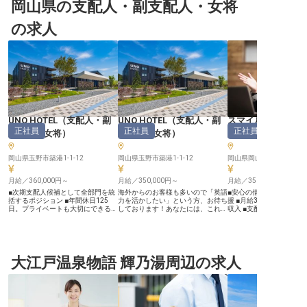
岡山県の支配人・副支配人・女将
の求人
UNO HOTEL
（
支配人・副
UNO HOTEL
（
支配人・副
スマイルホテル岡
正社員
正社員
正社員
支配人・女将
）
支配人・女将
）
人・副支配人・女
岡山県玉野市築港1-1-12
岡山県玉野市築港1-1-12
岡山県岡山市北区磨屋町10
月給／360,000円～
月給／350,000円～
月給／350,000円～
■次期支配人候補として全部門を統
海外からのお客様も多いので「英語
■安心の借上社宅制度で
括するポジション ■年間休日125
力を活かしたい」という方、お待ち
援 ■月給350,000円か
日。プライベートも大切にできる環
しております！あなたには、これま
収入 ■支配人候補として
境 ■引越・入居初期費用サポートあ
での経験を存分に発揮して活躍でき
築くチャンス ■充実の福
り。安心して移住できる ■支配人経
る環境をご用意しました。月給が
格取得支援制度 ーー【お客様の笑
験不問。マネジメントスキルを磨け
35万円～支給される好待遇な職
顔を創る、おもてなしの舞
るチャンス ーー【瀬戸内の玄関口
場。長く働いていただけるよう、給
客様に心温まるひととき
で、"おもてなし"の新しいかたちを
与面でのサポート体制を整えていま
ため、支配人候補として
一緒に】 UNO HOTELは、瀬戸内海
大江戸温泉物語 輝乃湯周辺の求人
す。新生活をお考えの方に安心の単
般をお任せします。 売上
へのアクセス拠点として知られる宇
身寮を完備。当ホテルではセパレー
施設の管理はもちろん、
野港に位置するホテルです。国内外
トルームを採用しており、長期滞在
ーズに応じた予約価格の
からのゲストをお迎えする当施設で
中も快適に過ごせるプライベート空
行会社へのセールス業務
は、心のこもったサービスと上質な
間を提供しています。※この求人は
割です。 お客様一人ひと
滞在体験の提供を大切にしていま
2023年2月9日時点の情報です
を追求し、最高のサービ