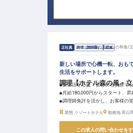
求人情報：
ホテル森の風立山
の
和食
/
正社員
調理（調理師）
和食
新しい場所で心機一転、おも
生活をサポートします。
調理【ホテル森の風・立
■新生活を応援！安心の社員寮で
■月給180,000円からスタート、
■調理師免許を活かし、お客様の
■豊かな自然の中で、お客様に寄
富山県
業態
リゾートホテル
勤務地
ーー【立山の自然に抱かれ、心温
この求人の問い合わせをす
立山の雄大な自然に囲まれた当ホ