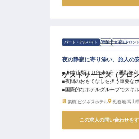
か。
私たちは、訪れるすべてのお客様
なしを大切にしています。特に、
大切な役割。旬の食材を活かした
けます。
求人情報：
ホテルJALシティ富山
の
ナ
パート・アルバイト
宿泊
ナイトフロン
一つ一つの料理に心を込めて、お
夜の静寂に寄り添い、旅人の
ーー【安心の環境で成長し、おも
■JR富山駅より徒歩3分！通勤便利
ゲストサービス（フロ
当ホテルでは、社員一人ひとりが
■夜間のおもてなしを担う重要な
社会保険完備はもちろん、社員寮
■国際的なホテルグループでスキ
未経験の方でも、充実した研修制
■シフト制で働きやすい環境をご
スキルを存分に発揮し、さらにキ
富山県
業態
ビジネスホテル
勤務地
なたの頑張りはしっかりと評価さ
ーー【Smart simplicityを
お客様の笑顔のために、私たちと
この求人の問い合わせをす
ホテルJALシティ富山は、""Smart
※2025年12月16日時点の情報です
クトに凝縮した上質なシティホテ