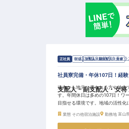
て、より多くの方々に施設の魅力
いましょう。お客様の「ありがと
ーー【成長を支える環境と、未来
当施設では、あなたのキャリアを
して、スタッフの育成やマネジメ
あります。各種資格手当や社員割
後の再雇用制度もあり、長期的な
求人情報：
大江戸温泉物語 宇奈月グラ
正社員
宿泊
支配人・副支配人・女将
となってお客様をお迎えし、共に
※2025年10月02日時点の情報です
社員寮完備・年休107日！経
遠方から地元に戻られる方や地方
支配人・副支配人・女将 
す。年間休日は多めの107日！ワ
目指せる環境です。地域の活性化
ながら「経営力・管理力」を磨い
富山
業態
その他宿泊施設
勤務地
携わることで、ゆくゆくは支配人
2022年10月6日時点の情報です