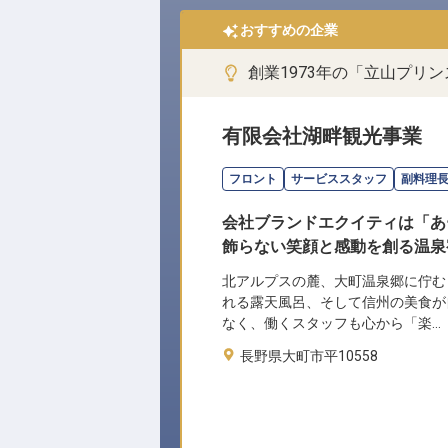
おすすめの企業
創業1973年の「立山プリ
有限会社湖畔観光事業
フロント
サービススタッフ
副料理
会社ブランドエクイティは「あ
飾らない笑顔と感動を創る温泉
北アルプスの麓、大町温泉郷に佇む
れる露天風呂、そして信州の美食が
なく、働くスタッフも心から「楽…
長野県大町市平10558