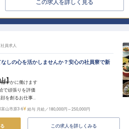
この求人を詳しく見る
正社員
求人
てなしの心を活かしませんか？安心の社員寮で新
山】
心穏やかに働けます
昇給で頑張りを評価
笑顔を創るお仕事
り添うおもてなし
富山市原3-6
給与
月給／180,000円～
250,000円
まるおもてなしを】
る
この求人を詳しくみる
テルで、お客様に忘れられないひとときを提供しません