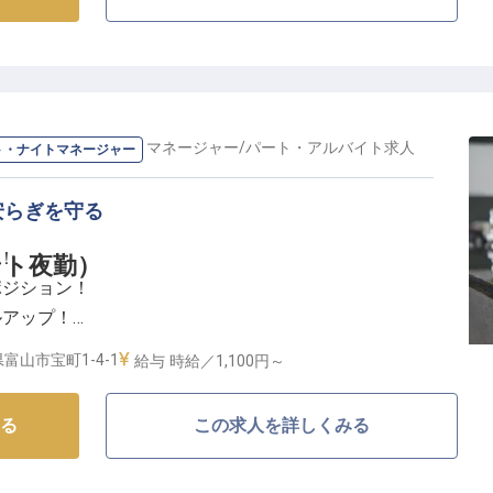
に心から安らぎを感じていただけるよう、温かいおもて
朝食・夕食の準備と提供は、お客様の旅の思い出を彩る
お料理で、お客様の笑顔を創造する喜びを感じていただ
イトフロント・ナイトマネージャー
/
パート・アルバイト
求人
ト・ナイトマネージャー
客様の心に残る感動を届けましょう。
安らぎを守る
てなしのプロへ】
！
ント夜勤）
安心して長く働ける環境を整えています。
ポジション！
も完備しており、遠方からのご応募も歓迎いたします。
ルアップ！
度で一から丁寧にサポート。経験者の方は、これまでの
用意！
ャリアアップを目指せる環境です。昇給制度もあり、あ
富山市宝町1-4-1
給与
時給／1,100円～
れます。
体現する上質なおもてなしの舞台】
一緒に成長していきませんか。
る
この求人を詳しくみる
 simplicity""をコンセプトに、高機能なサービスをコンパ
ルです！ビジネスや観光など様々な目的のお客様に選ば