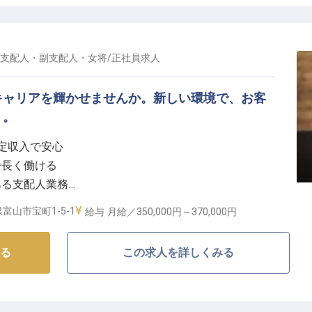
な滞在をサポートするきめ細やかなおもてなしを大切に
ックアウト対応、お客様からの様々なご要望にお応えす
できるやりがいあるお仕事です！
支配人・副支配人・女将
/
正社員
求人
ッショナルへの成長をサポート】
キャリアを輝かせませんか。新しい環境で、お客
プという国際的なホテルチェーンの一員として、高品質
う。
べる環境をご用意しています！夜間という特別な時間帯
安定収入で安心
臨機応変な対応力は、ホテルマンとしての大きな財産に
で長く働ける
ある支配人業務
お客様の「ありがとう」を直接感じられる喜びがありま
にできる環境
顔」として活躍したい方、ぜひお待ちしております！
富山市宝町1-5-1
給与
月給／350,000円～
370,000円
てなしの舞台】
る
この求人を詳しくみる
滞在を提供することが私たちの使命です。日々の業務で
適な空間を維持することはもちろん、お客様一人ひとり
ービスを追求します。地域に根差したPR活動を通じ