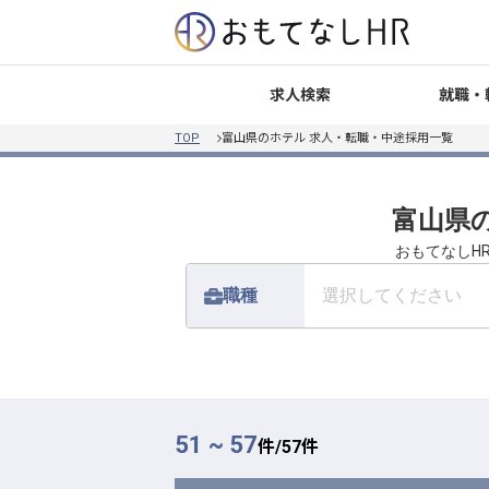
就職・
求人検索
TOP
富山県のホテル 求人・転職・中途採用一覧
富山県
おもてなしH
職種
選択してください
51 ~ 57
件/
57
件