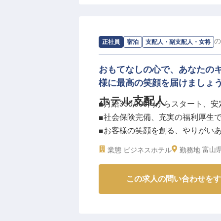
れる当ホテルでは、お客様の快適
しています。
夜間のチェックインや早朝のチェ
る中で、心に残るサービスを提供
求人情報：
東横INN富山駅 新幹線口1
の
正社員
宿泊
支配人・副支配人・女将
ーー【ホスピタリティのプロフェ
おもてなしの心で、あなたの
オークラニッコーホテルズグルー
様に最高の笑顔を届けましょ
なサービスの基礎から応用まで学
ホテル支配人
■月給350,000円からスタート、
だからこそ培える冷静な判断力や
■社会保険完備、充実の福利厚生
なるでしょう。
■お客様の笑顔を創る、やりがい
チームワークを大切にしながら、
■週休2日制でプライベートも大切
す。責任ある立場で、ホテルの「
富山県
業態
ビジネスホテル
勤務地
※2025年06月19日時点の情報です
ーー【お客様を笑顔にする、おも
この求人の問い合わせをす
支配人として、お客様に心温まる
は、スタッフと協力し、清潔で快
の声に耳を傾け、きめ細やかなサ