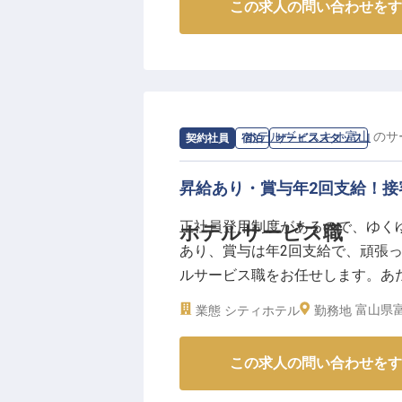
この求人の問い合わせをす
求人情報：
ホテルヴィスキオ富山
の
サ
契約社員
宿泊
サービススタッフ
昇給あり・賞与年2回支給！接
正社員登用制度があるので、ゆく
ホテルサービス職
あり、賞与は年2回支給で、頑張
ルサービス職をお任せします。あ
未経験の方も安心してご応募くだ
富山県富
業態
シティホテル
勤務地
富山の食材と旬の食材を使用した
2023年12月14日時点の情報です
この求人の問い合わせをす