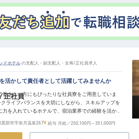
を伝え、忘れられない思い出を創り出す喜びを分かち合
う」が、何よりのやりがいとなるお仕事です。
へ繋がるキャリア】
しっかりとサポートする環境が整っています。支配人と
ントを通じて、リーダーシップを発揮する機会が豊富に
引制度など、充実した福利厚生も魅力の一つです。定年
視点で安心してキャリアを築けるでしょう。チーム一丸
ンドホテル
の
支配人・副支配人・女将
/
正社員
求人
成長できる働きがいのある職場です。
験を活かして責任者として活躍してみませんか
で働きたい方にもぴったりな社員寮をご用意していま
/ 正社員
ークライフバランスを大切にしながら、スキルアップを
に力を入れているホテルで、宿泊業界での経験を活かし
てみませんか？あなたの前向きな姿勢でホテルの運営に
県黒部市宇奈月温泉267
給与
月給／250,100円～
351,000円
へのキャリアアップもしていただけます。※この求人は