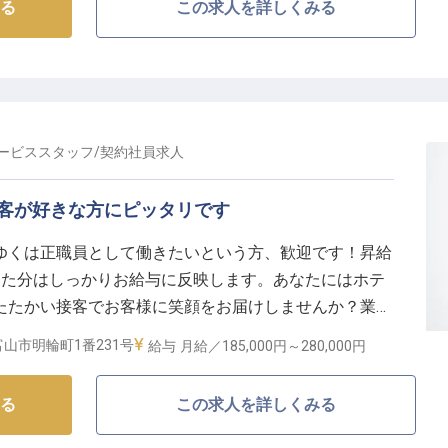
る
この求人を詳しくみる
ービススタッフ
/
契約社員
求人
客が好きな方にピッタリです
ゆくは正職員として働きたいという方、歓迎です！昇給
った分はしっかりお給与に反映します。あなたにはホテ
たたかい接客でお客様に笑顔をお届けしませんか？業界
さい。9タイプの客室を備えた「ヴィスキオ富山」は、
山市明輪町1番231号
給与
月給／185,000円～
280,000円
約60品が並ぶ朝食ダイニングが好評です。※この求人は
る
この求人を詳しくみる