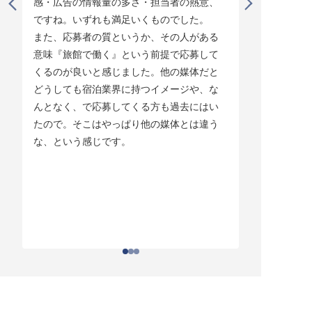
感・広告の情報量の多さ・担当者の熱意、
タイミング
ですね。いずれも満足いくものでした。

じています。
また、応募者の質というか、その人がある
そして他の
意味『旅館で働く』という前提で応募して
ている人材
くるのが良いと感じました。他の媒体だと
チしていま
どうしても宿泊業界に持つイメージや、な
ている人材
んとなく、で応募してくる方も過去にはい
結構あって。
たので。そこはやっぱり他の媒体とは違う
とりあえず
な、という感じです。
ちはわかる
それがなか