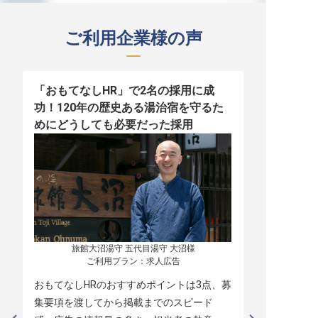
ご利用企業様の声
「おもてなしHR」で2名の採用に成
少人数運営
功！120年の歴史ある湯治宿を守るた
職！「おも
めにどうしても必要だった採用
者の採用
旅館大沼湯守 五代目湯守 大沼様

ご利用プラン：求人広告
おもてなしHRのおすすめポイントは3点、募
本当に緊急
集要項を渡してから掲載までのスピード
レスポンス