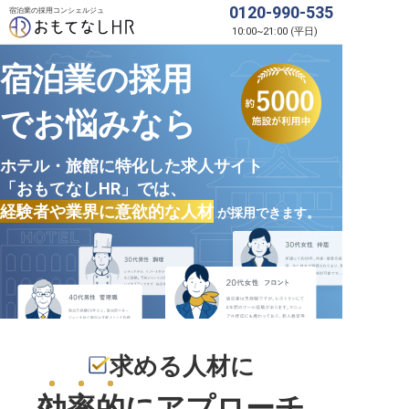
0120-990-535
宿泊業の採用コンシェルジュ
10:00
~
21:00
(
平日
)
宿泊業の採用
でお悩みなら
ホテル・旅館に特化した求人サイト
「おもてなしHR」では、
経験者や業界に意欲的な人材
が採用できます。
求める人材に
効率的
にアプローチ