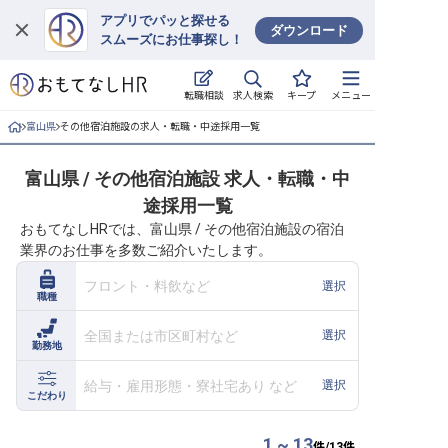
アプリでパッと探せる
ダウンロード
スムーズにお仕事探し！
ログイン
求人検索
転職相談
キープ
メニュー
求人・施設を探す
富山県
その他宿泊施設の求人・転職・中途採用一覧
キープした求人
富山県 / その他宿泊施設 求人・転職・中
途採用一覧
就職・転職 合同説明会
おもてなしHRでは、富山県 / その他宿泊施設の宿泊
業界のお仕事を多数ご紹介いたします。
おもてなしHRについて
フロント・料飲など
選択
職種
ご利用の流れ
全国または市区町村など
選択
勤務地
よくある質問
給与・雇用形態・寮社宅あり など
選択
ホテル・宿泊業界情報コラム
こだわり
1 ~ 13
件/
13
件