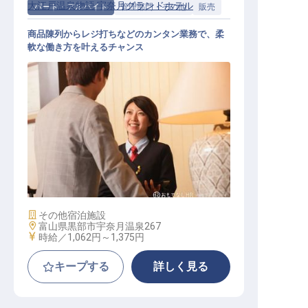
大江戸温泉物語 宇奈月グランドホテル
パート・アルバイト
管理部門・その他
販売
商品陳列からレジ打ちなどのカンタン業務で、柔
軟な働き方を叶えるチャンス
売店スタッフ
施設業態
その他宿泊施設
勤務地
富山県黒部市宇奈月温泉267
給与
時給／1,062円～
1,375円
キープする
詳しく見る