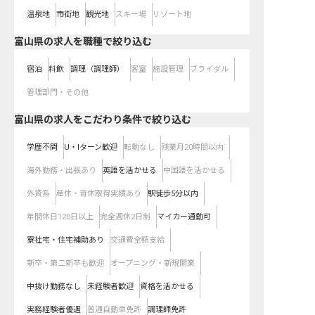
温泉地
市街地
観光地
スキー場
リゾート地
富山県の求人を職種で絞り込む
宿泊
料飲
調理（調理師）
客室
施設管理
ブライダル
管理部門・その他
富山県の求人をこだわり条件で絞り込む
学歴不問
U・Iターン歓迎
転勤なし
残業月20時間以内
海外勤務・出張あり
英語を活かせる
中国語を活かせる
外資系
産休・育休取得実績あり
駅徒歩5分以内
年間休日120日以上
完全週休2日制
マイカー通勤可
寮社宅・住宅補助あり
交通費全額支給
新卒・第二新卒も歓迎
オープニング・新規開業
中抜け勤務なし
未経験者歓迎
資格を活かせる
実務経験者優遇
普通自動車免許
調理師免許