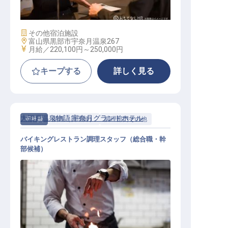
ン等）／地域限定社員
施設業態
その他宿泊施設
勤務地
富山県黒部市宇奈月温泉267
給与
月給／220,100円～
250,000円
キープする
詳しく見る
大江戸温泉物語 宇奈月グランドホテル
正社員
調理（調理師）
調理部門その他
バイキングレストラン調理スタッフ（総合職・幹
部候補）
和洋中50種類以上のバイキングレス