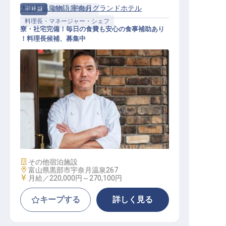
大江戸温泉物語 宇奈月グランドホテル
正社員
調理（調理師）
料理長・マネージャー・シェフ
寮・社宅完備！毎日の食費も安心の食事補助あり
！料理長候補、募集中
料理長・マネージャー・シェフ / 正
社員
施設業態
その他宿泊施設
勤務地
富山県黒部市宇奈月温泉267
給与
月給／220,000円～
270,100円
キープする
詳しく見る