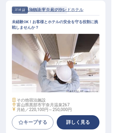
大江戸温泉物語 宇奈月グランドホテル
正社員
施設管理
施設管理
未経験OK！お客様とホテルの安全を守る役割に挑
戦しませんか？
施設管理スタッフ（総合職）
施設業態
その他宿泊施設
勤務地
富山県黒部市宇奈月温泉267
給与
月給／220,100円～
250,000円
キープする
詳しく見る