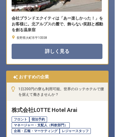
会社ブランドエクイティは「あー楽しかった！」を
お客様に。北アルプスの麓で、飾らない笑顔と感動
を創る温泉宿
長野県大町市平10558
詳しく見る
おすすめの企業
1日200円の寮も利用可能。世界のロッテホテルで腰
を据えて働きませんか？
株式会社LOTTE Hotel Arai
フロント
宿泊予約
マネージャー・支配人（料飲部門）
企画・広報・マーケティング
レジャースタッフ