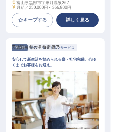
勤務地
富山県黒部市宇奈月温泉267
給与
月給／250,000円～
366,800円
キープする
詳しく見る
天然温泉 剱の湯 御宿 野乃
正社員
料飲
レストランサービス
安心して新生活を始められる寮・社宅完備。心ゆ
くまでお客様をお迎え。
レストランサービス