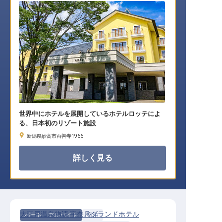
世界中にホテルを展開しているホテルロッテによ
る、日本初のリゾート施設
新潟県妙高市両善寺1966
詳しく見る
大江戸温泉物語 宇奈月グランドホテル
パート・アルバイト
宿泊