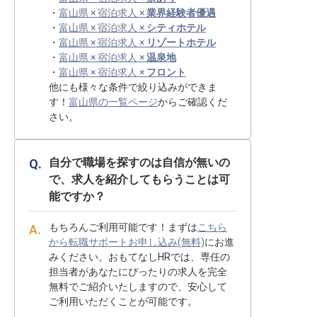
・
富山県 × 宿泊求人 ×
業界経験者優遇
・
富山県 × 宿泊求人 ×
シティホテル
・
富山県 × 宿泊求人 ×
リゾートホテル
・
富山県 × 宿泊求人 ×
温泉地
・
富山県 × 宿泊求人 ×
フロント
他にも様々な条件で絞り込みができま
す！
富山県の一覧ページ
からご確認くだ
さい。
自分で職場を探すのは自信が無いの
で、求人を紹介してもらうことは可
能ですか？
もちろんご利用可能です！まずは
こちら
から転職サポートお申し込み(無料)
にお進
みください。おもてなしHRでは、専任の
担当者があなたにぴったりの求人を完全
無料でご紹介いたしますので、安心して
ご利用いただくことが可能です。