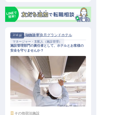
大江戸温泉物語 宇奈月グランドホテル
正社員
施設管理
マネージャー・支配人（施設管理）
施設管理部門の責任者として、ホテルとお客様の
安全を守りませんか？
施設管理スタッフ（総合職・幹部候
補）
施設業態
その他宿泊施設