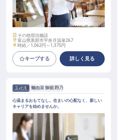
レストランサービススタッフ
施設業態
その他宿泊施設
勤務地
富山県黒部市宇奈月温泉267
給与
時給／1,062円～
1,375円
キープする
詳しく見る
天然温泉 剱の湯 御宿 野乃
正社員
宿泊
フロント
心温まるおもてなし。住まいの心配なく、新しい
キャリアを始めませんか。