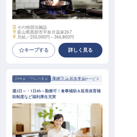
トランで、調理スキルを活かす！
施設業態
その他宿泊施設
勤務地
富山県黒部市宇奈月温泉267
給与
月給／250,000円～
366,800円
キープする
詳しく見る
大江戸温泉物語 宇奈月グランドホテル
パート・アルバイト
料飲
レストランサービス
週2日～・1日4h～勤務可！食事補助＆延長保育補
助制度など福利厚生充実