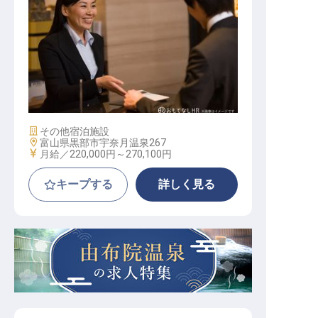
サービススタッフ / 正社員
施設業態
その他宿泊施設
勤務地
富山県黒部市宇奈月温泉267
給与
月給／220,000円～
270,100円
キープする
詳しく見る