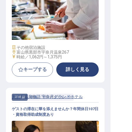
キッチン補助スタッフ
施設業態
その他宿泊施設
勤務地
富山県黒部市宇奈月温泉267
給与
時給／1,062円～
1,375円
キープする
詳しく見る
大江戸温泉物語 宇奈月グランドホテル
正社員
宿泊
サービススタッフ
ゲストの滞在に華を添えませんか？年間休日107日
・資格取得助成制度あり