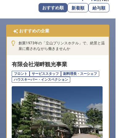
転職サポートに申し込む
おすすめ順
新着順
給与順
無料
採用をお考えの企業様へ
おすすめの企業
創業1973年の「立山プリンスホテル」で、絶景と温
泉に癒されながら働きませんか
有限会社湖畔観光事業
フロント
サービススタッフ
副料理長・スーシェフ
ハウスキーパー・インスペクション