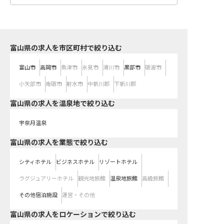
富山県の求人を市区町村で絞り込む
富山市
高岡市
魚津市
氷見市
滑川市
黒部市
砺波市
小矢部市
南砺市
射水市
中新川郡
下新川郡
富山県の求人を温泉地で絞り込む
宇奈月温泉
富山県の求人を業態で絞り込む
シティホテル
ビジネスホテル
リゾートホテル
ラグジュアリーホテル
観光地旅館
温泉地旅館
高級旅館
その他宿泊施設
運営・その他
富山県の求人をロケーションで絞り込む