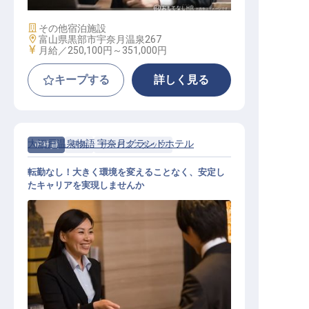
施設業態
その他宿泊施設
勤務地
富山県黒部市宇奈月温泉267
給与
月給／250,100円～
351,000円
キープする
詳しく見る
大江戸温泉物語 宇奈月グランドホテル
正社員
宿泊
サービススタッフ
転勤なし！大きく環境を変えることなく、安定し
たキャリアを実現しませんか
ホテル運営職（フロント・レストラ