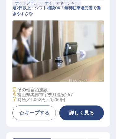
ナイトフロント・ナイトマネージャー
週2日以上・シフト相談OK！無料駐車場完備で働
きやすさ◎
ナイトフロント
施設業態
その他宿泊施設
勤務地
富山県黒部市宇奈月温泉267
給与
時給／1,062円～
1,250円
キープする
詳しく見る