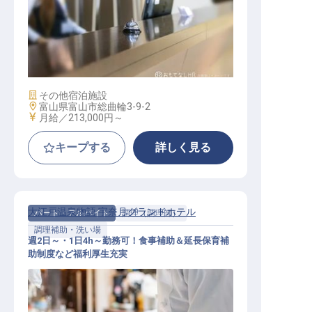
フロント
施設業態
その他宿泊施設
勤務地
富山県富山市総曲輪3-9-2
給与
月給／213,000円～
キープする
詳しく見る
大江戸温泉物語 宇奈月グランドホテル
パート・アルバイト
調理（調理師）
調理補助・洗い場
週2日～・1日4h～勤務可！食事補助＆延長保育補
助制度など福利厚生充実