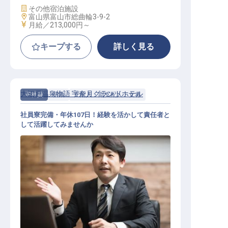
施設業態
その他宿泊施設
勤務地
富山県富山市総曲輪3-9-2
給与
月給／213,000円～
キープする
詳しく見る
大江戸温泉物語 宇奈月グランドホテル
正社員
宿泊
支配人・副支配人・女将
社員寮完備・年休107日！経験を活かして責任者と
して活躍してみませんか
支配人・副支配人・女将 / 正社員