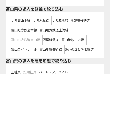
富山県
の求人を路線で絞り込む
ＪＲ高山本線
ＪＲ氷見線
ＪＲ城端線
黒部峡谷鉄道
富山地方鉄道本線
富山地方鉄道上滝線
富山地方鉄道立山線
万葉線鉄道
富山地鉄市内線
富山ライトレール
富山地鉄都心線
あいの風とやま鉄道
富山県の求人を雇用形態で絞り込む
正社員
契約社員
パート・アルバイト
都道府県を変更して求人を絞り込む
富山県の求人を紹介してもらう
関東
東京都
神奈川県
埼玉県
千葉県
茨城県
栃木県
群馬県
近畿
大阪府
兵庫県
京都府
滋賀県
奈良県
和歌山県