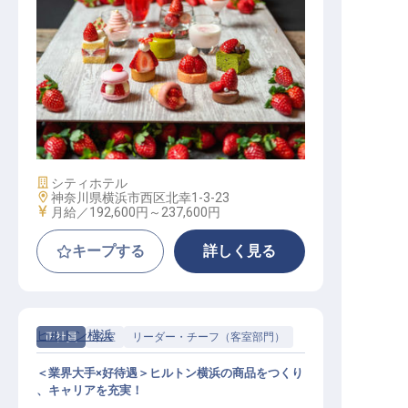
転職サポートに申し込む
無料
採用をお考えの企業様へ
パティシエ（製菓）│マリオット×相
鉄グループ／正社員登用率97％
施設業態
シティホテル
勤務地
神奈川県横浜市西区北幸1-3-23
給与
月給／192,600円～
237,600円
キープする
詳しく見る
ヒルトン横浜
正社員
客室
リーダー・チーフ（客室部門）
＜業界大手×好待遇＞ヒルトン横浜の商品をつくり
、キャリアを充実！