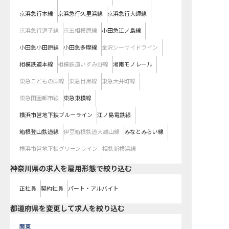
京浜急行本線
京浜急行久里浜線
京浜急行大師線
京浜急行逗子線
京王相模原線
小田急江ノ島線
小田急小田原線
小田急多摩線
金沢シーサイドライン
相模鉄道本線
相模鉄道いずみ野線
湘南モノレール
東急こどもの国線
東急目黒線
東急大井町線
東急田園都市線
東急東横線
横浜市営地下鉄ブルーライン
江ノ島電鉄線
箱根登山鉄道線
伊豆箱根鉄道大雄山線
みなとみらい線
横浜市営地下鉄グリーンライン
相鉄新横浜線
神奈川県の求人を雇用形態で絞り込む
正社員
契約社員
パート・アルバイト
都道府県を変更して求人を絞り込む
関東