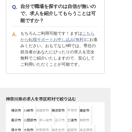
自分で職場を探すのは自信が無いの
で、求人を紹介してもらうことは可
能ですか？
もちろんご利用可能です！まずは
こちら
から転職サポートお申し込み(無料)
にお進
みください。おもてなしHRでは、専任の
担当者があなたにぴったりの求人を完全
無料でご紹介いたしますので、安心して
ご利用いただくことが可能です。
神奈川県の求人を市区町村で絞り込む
横浜市
川崎市
相模原市
横須賀市
平塚市
鎌倉市
藤沢市
小田原市
茅ヶ崎市
逗子市
三浦市
秦野市
厚木市
大和市
伊勢原市
海老名市
座間市
南足柄市