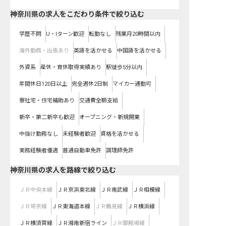
神奈川県の求人をこだわり条件で絞り込む
学歴不問
U・Iターン歓迎
転勤なし
残業月20時間以内
海外勤務・出張あり
英語を活かせる
中国語を活かせる
外資系
産休・育休取得実績あり
駅徒歩5分以内
年間休日120日以上
完全週休2日制
マイカー通勤可
寮社宅・住宅補助あり
交通費全額支給
新卒・第二新卒も歓迎
オープニング・新規開業
中抜け勤務なし
未経験者歓迎
資格を活かせる
実務経験者優遇
普通自動車免許
調理師免許
神奈川県
の求人を路線で絞り込む
ＪＲ中央本線
ＪＲ京浜東北線
ＪＲ南武線
ＪＲ相模線
ＪＲ埼京線
ＪＲ東海道本線
ＪＲ鶴見線
ＪＲ横浜線
ＪＲ横須賀線
ＪＲ湘南新宿ライン
ＪＲ御殿場線