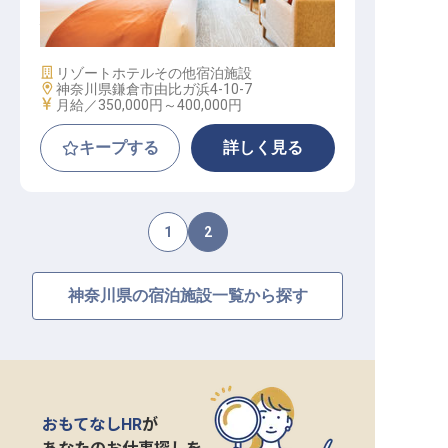
分／月給35～40万円／残業月10h
施設業態
リゾートホテル
その他宿泊施設
勤務地
神奈川県鎌倉市由比ガ浜4-10-7
給与
月給／350,000円～
400,000円
キープする
詳しく見る
1
2
神奈川県の宿泊施設一覧から探す
おもてなしHR
が