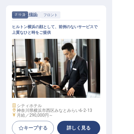
ヒルトン横浜
正社員
宿泊
フロント
ヒルトン横浜の顔として、前例のないサービスで
上質なひと時をご提供
宿泊部門│年収500万円以上可／横浜
エリア／オープニング／経験者採用
施設業態
シティホテル
勤務地
神奈川県横浜市西区みなとみらい6-2-13
給与
月給／290,000円～
キープする
詳しく見る