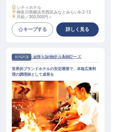
施設業態
シティホテル
勤務地
神奈川県横浜市西区みなとみらい6-2-13
給与
月給／300,000円～
キープする
詳しく見る
横浜ベイシェラトン ホテル&タワーズ
契約社員
調理（調理師）
中華
世界的ブランドホテルの安定環境で、本格広東料
理の調理師として成長を
中華調理│マリオット×相鉄グループ
／正社員登用率97％／賞与年2回