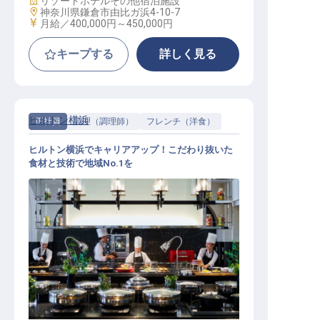
リゾートホテル
その他宿泊施設
勤務地
神奈川県鎌倉市由比ガ浜4-10-7
給与
月給／400,000円～
450,000円
キープする
詳しく見る
ヒルトン横浜
正社員
調理（調理師）
フレンチ（洋食）
ヒルトン横浜でキャリアアップ！こだわり抜いた
食材と技術で地域No.1を
洋食調理│オープニング／月給30万
～＋賞与年2／年収540万円以上可