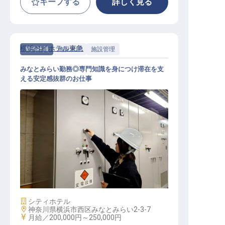
キープする
詳しく見る
横浜ベイホテル東急
契約社員
施設管理
施設管理
みなとみらい勤務◎専門知識を身につけ滞在を支
える安定感抜群のお仕事
施設管理│未経験OK／福利厚生◎／
スキルアップ可能／東急グループ
施設業態
シティホテル
勤務地
神奈川県横浜市西区みなとみらい2-3-7
給与
月給／200,000円～
250,000円