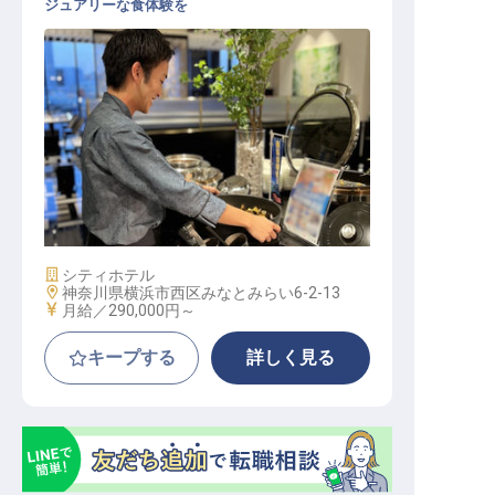
ジュアリーな食体験を
レストランサービス│月給29万～／
年収510万円可／オープニング
施設業態
シティホテル
勤務地
神奈川県横浜市西区みなとみらい6-2-13
給与
月給／290,000円～
キープする
詳しく見る