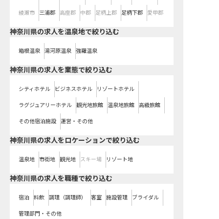
綾瀬市
三浦郡
高座郡
中郡
足柄上郡
足柄下郡
愛甲郡
神奈川県の求人を温泉地で絞り込む
箱根温泉
湯河原温泉
強羅温泉
神奈川県の求人を業態で絞り込む
シティホテル
ビジネスホテル
リゾートホテル
ラグジュアリーホテル
観光地旅館
温泉地旅館
高級旅館
その他宿泊施設
運営・その他
神奈川県の求人をロケーションで絞り込む
温泉地
市街地
観光地
スキー場
リゾート地
神奈川県の求人を職種で絞り込む
宿泊
料飲
調理（調理師）
客室
施設管理
ブライダル
管理部門・その他