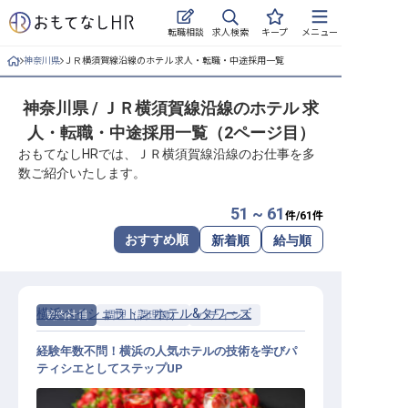
求人検索
転職相談
キープ
メニュー
神奈川県
ＪＲ横須賀線沿線のホテル 求人・転職・中途採用一覧
ログイン
神奈川県 / ＪＲ横須賀線沿線のホテル 求
求人・施設を探す
人・転職・中途採用一覧（2ページ目）
キープした求人
おもてなしHRでは、ＪＲ横須賀線沿線のお仕事を多
数ご紹介いたします。
就職・転職 合同説明会
51 ~ 61
件/
61
件
おもてなしHRについて
おすすめ順
新着順
給与順
ご利用の流れ
横浜ベイシェラトン ホテル&タワーズ
契約社員
調理（調理師）
パティシエ
よくある質問
経験年数不問！横浜の人気ホテルの技術を学びパ
ホテル・宿泊業界情報コラム
ティシエとしてステップUP