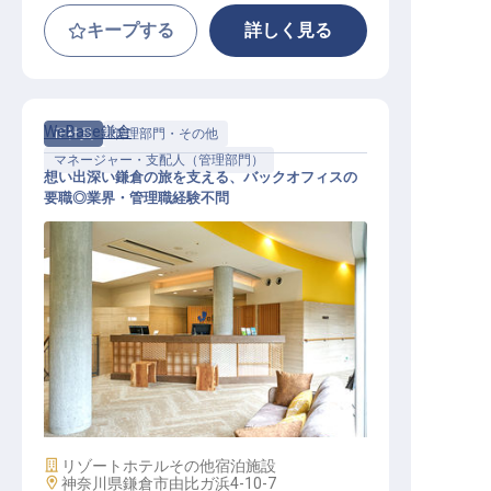
キープする
詳しく見る
WeBase鎌倉
正社員
管理部門・その他
マネージャー・支配人（管理部門）
想い出深い鎌倉の旅を支える、バックオフィスの
要職◎業界・管理職経験不問
経理マネージャー候補│由比ヶ浜駅3
分／月給30万以上／残業月平均10h
施設業態
リゾートホテル
その他宿泊施設
勤務地
神奈川県鎌倉市由比ガ浜4-10-7