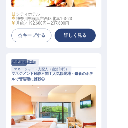
施設業態
シティホテル
勤務地
神奈川県横浜市西区北幸1-3-23
給与
月給／192,600円～
237,600円
キープする
詳しく見る
WeBase鎌倉
正社員
宿泊
マネージャー・支配人（宿泊部門）
マネジメント経験不問！人気観光地・鎌倉のホテ
ルで管理職に挑戦◎
宿泊マネージャー候補│由比ヶ浜駅3