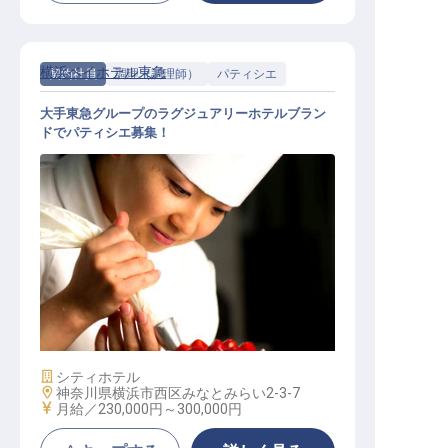
横浜ベイホテル東急
契約社員
調理（調理師）
パティシエ
大手東急グループのラグジュアリーホテルブラン
ドでパティシエ募集！
ペストリー│東急グループ／手当・
福利厚生充実／正社員登用可能性あ
り
施設業態
シティホテル
勤務地
神奈川県横浜市西区みなとみらい2-3-7
給与
月給／230,000円～
300,000円