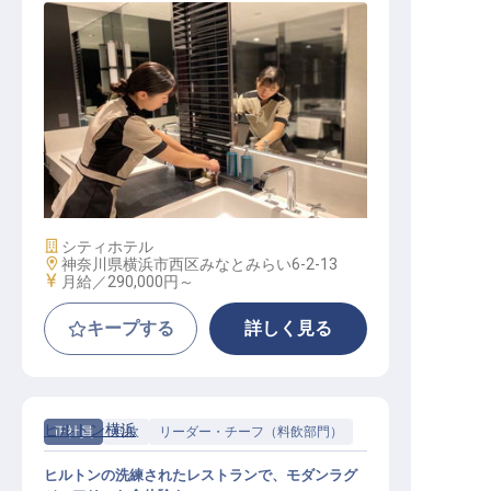
ハウスキーピング│開業1年目／経験
者月給29万円～／年収500万以上可
施設業態
シティホテル
勤務地
神奈川県横浜市西区みなとみらい6-2-13
給与
月給／290,000円～
キープする
詳しく見る
ヒルトン横浜
正社員
料飲
リーダー・チーフ（料飲部門）
ヒルトンの洗練されたレストランで、モダンラグ