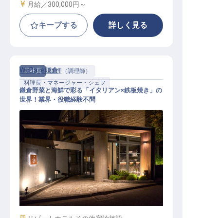
給与
月給／300,000円～
キープする
詳しく見る
WeBase鎌倉
正社員
調理（調理師）
料理長・マネージャー・シェフ
鎌倉野菜と海鮮で彩る「イタリアン×鉄板焼き」の
世界！業界・役職経験不問
レストラン総料理長候補│月給40～4
5万／残業月平均10h／駅徒歩3分
施設業態