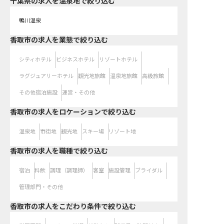
千葉県の求人を温泉地で絞り込む
鴨川温泉
香取市の求人を業態で絞り込む
シティホテル
ビジネスホテル
リゾートホテル
ラグジュアリーホテル
観光地旅館
温泉地旅館
高級旅館
その他宿泊施設
運営・その他
香取市の求人をロケーションで絞り込む
温泉地
市街地
観光地
スキー場
リゾート地
香取市の求人を職種で絞り込む
宿泊
料飲
調理（調理師）
客室
施設管理
ブライダル
管理部門・その他
香取市の求人をこだわり条件で絞り込む