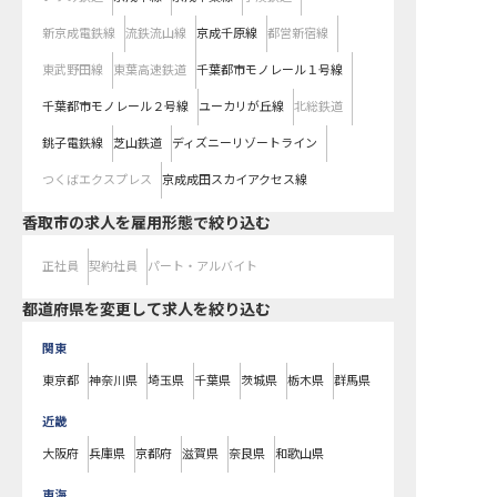
新京成電鉄線
流鉄流山線
京成千原線
都営新宿線
東武野田線
東葉高速鉄道
千葉都市モノレール１号線
千葉都市モノレール２号線
ユーカリが丘線
北総鉄道
銚子電鉄線
芝山鉄道
ディズニーリゾートライン
つくばエクスプレス
京成成田スカイアクセス線
香取市の求人を雇用形態で絞り込む
正社員
契約社員
パート・アルバイト
都道府県を変更して求人を絞り込む
関東
東京都
神奈川県
埼玉県
千葉県
茨城県
栃木県
群馬県
近畿
大阪府
兵庫県
京都府
滋賀県
奈良県
和歌山県
東海