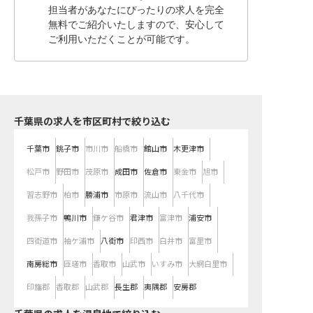
担当者があなたにぴったりの求人を完全
無料でご紹介いたしますので、安心して
ご利用いただくことが可能です。
千葉県の求人を市区町村で絞り込む
千葉市
銚子市
市川市
船橋市
館山市
木更津市
松戸市
野田市
茂原市
成田市
佐倉市
東金市
旭市
習志野市
柏市
勝浦市
市原市
流山市
八千代市
我孫子市
鴨川市
鎌ケ谷市
君津市
富津市
浦安市
四街道市
袖ケ浦市
八街市
印西市
白井市
富里市
南房総市
匝瑳市
香取市
山武市
いすみ市
大網白里市
印旛郡
香取郡
山武郡
長生郡
夷隅郡
安房郡