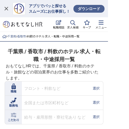
アプリでパッと探せる
ダウンロード
スムーズにお仕事探し！
ログイン
求人検索
転職相談
キープ
メニュー
求人・施設を探す
千葉県
香取市
料飲のホテル 求人・転職・中途採用一覧
キープした求人
千葉県 / 香取市 / 料飲のホテル 求人・転
職・中途採用一覧
就職・転職 合同説明会
おもてなしHRでは、千葉県 / 香取市 / 料飲のホテ
ル・旅館などの宿泊業界のお仕事を多数ご紹介いた
おもてなしHRについて
します。
ご利用の流れ
フロント・料飲など
選択
職種
よくある質問
全国または市区町村など
選択
勤務地
ホテル・宿泊業界情報コラム
給与・雇用形態・寮社宅あり など
選択
こだわり