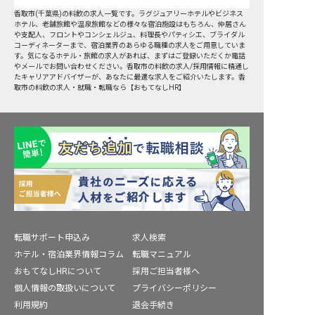
香取市
(
千葉県
)の
料飲
の求人一覧です。ラグジュアリーホテルやビジネス
ホテル、老舗旅館や温泉旅館などの様々な宿泊施設はもちろん、仲居さん
や支配人、フロントやコンシェルジュ、料理長やパティシエ、ブライダル
コーディネーターまで、宿泊業界のあらゆる職種の求人をご用意していま
す。気になるホテル・旅館の求人があれば、まずはご登録いただくか電話
やメールでお問い合わせください。香取市の料飲の求人/採用情報に精通し
たキャリアアドバイザーが、あなたに最適な求人をご紹介いたします。香
取市の料飲の求人・就職・転職なら【おもてなしHR】
転職サポート申込み
求人検索
ホテル・宿泊業界情報コラム
転職マニュアル
おもてなしHRについて
採用ご担当者様へ
個人情報の取扱いについて
プライバシーポリシー
利用規約
退会手続き