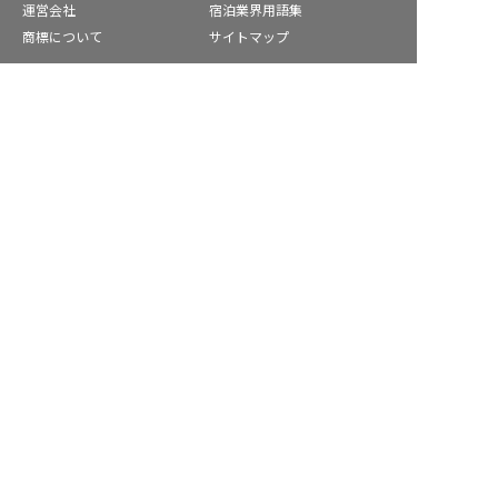
運営会社
宿泊業界用語集
商標について
サイトマップ
公式コミュニティ
香取市の求人を紹介してもらう
株式会社ネクストビート運営サービス
保育業界の求職者様向けサービス
保育士バンク！ - 日本最大級。保育士・幼稚園教諭向け転職支
援サイト
保育士バンク！新卒 - 保育士・幼稚園教諭を目指す「学生向
け」就職活動情報サイト
法人様向けサービス
保育士バンク！コネクト - 保育施設向けの業務支援システム
保育士バンク！パレット - 保育施設専門の職員マネジメントツ
ール
保育士バンク！ウェブパック - 保育施設向けホームページ制作
保育士バンク！総研 - 保育園経営や保育の実務に活かせる有益