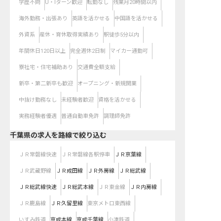
学歴不問
U・Iターン歓迎
転勤なし
残業月20時間以内
海外勤務・出張あり
英語を活かせる
中国語を活かせる
外資系
産休・育休取得実績あり
駅徒歩5分以内
年間休日120日以上
完全週休2日制
マイカー通勤可
寮社宅・住宅補助あり
交通費全額支給
新卒・第二新卒も歓迎
オープニング・新規開業
中抜け勤務なし
未経験者歓迎
資格を活かせる
実務経験者優遇
普通自動車免許
調理師免許
千葉県
の求人を路線で絞り込む
ＪＲ常磐線快速
ＪＲ常磐線各駅停車
ＪＲ京葉線
ＪＲ武蔵野線
ＪＲ成田線
ＪＲ外房線
ＪＲ総武線
ＪＲ総武線快速
ＪＲ総武本線
ＪＲ東金線
ＪＲ内房線
ＪＲ鹿島線
ＪＲ久留里線
東京メトロ東西線
いすみ鉄道
京成本線
京成千葉線
小湊鉄道