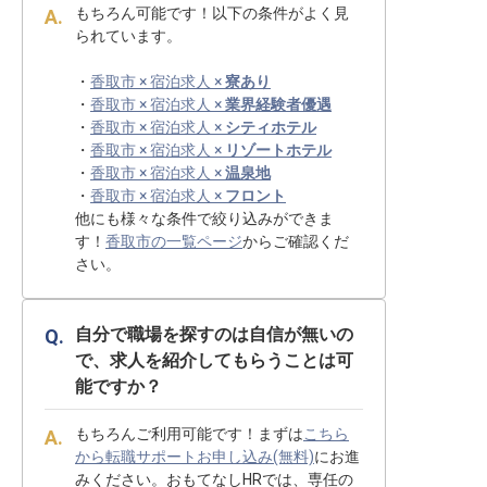
もちろん可能です！以下の条件がよく見
られています。
・
香取市 × 宿泊求人 ×
寮あり
・
香取市 × 宿泊求人 ×
業界経験者優遇
・
香取市 × 宿泊求人 ×
シティホテル
・
香取市 × 宿泊求人 ×
リゾートホテル
・
香取市 × 宿泊求人 ×
温泉地
・
香取市 × 宿泊求人 ×
フロント
他にも様々な条件で絞り込みができま
す！
香取市の一覧ページ
からご確認くだ
さい。
自分で職場を探すのは自信が無いの
で、求人を紹介してもらうことは可
能ですか？
もちろんご利用可能です！まずは
こちら
から転職サポートお申し込み(無料)
にお進
みください。おもてなしHRでは、専任の