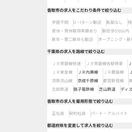
香取市の求人をこだわり条件で絞り込む
学歴不問
U・Iターン歓迎
転勤なし
残
産休・育休取得実績あり
駅徒歩5分以内
新卒・第二新卒も歓迎
オープニング・新
千葉県
の求人を路線で絞り込む
ＪＲ常磐線快速
ＪＲ常磐線各駅停車
Ｊ
ＪＲ東金線
ＪＲ内房線
ＪＲ鹿島線
流鉄流山線
京成千原線
都営新宿線
北総鉄道
銚子電鉄線
芝山鉄道
ディ
香取市の求人を雇用形態で絞り込む
正社員
契約社員
パート・アルバイト
都道府県を変更して求人を絞り込む