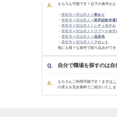
もちろん可能です！以下の条件がよ
・
香取市 × 宿泊求人 ×
寮あり
・
香取市 × 宿泊求人 ×
業界経験者優
・
香取市 × 宿泊求人 ×
シティホテル
・
香取市 × 宿泊求人 ×
リゾートホテ
・
香取市 × 宿泊求人 ×
温泉地
・
香取市 × 宿泊求人 ×
フロント
他にも様々な条件で絞り込みができ
自分で職場を探すのは自
もちろんご利用可能です！まずは
こ
の求人を完全無料でご紹介いたしま