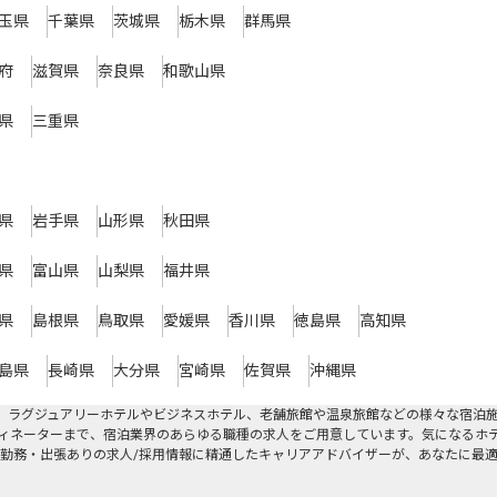
玉県
千葉県
茨城県
栃木県
群馬県
府
滋賀県
奈良県
和歌山県
県
三重県
県
岩手県
山形県
秋田県
県
富山県
山梨県
福井県
県
島根県
鳥取県
愛媛県
香川県
徳島県
高知県
島県
長崎県
大分県
宮崎県
佐賀県
沖縄県
。ラグジュアリーホテルやビジネスホテル、老舗旅館や温泉旅館などの様々な宿泊
ィネーターまで、宿泊業界のあらゆる職種の求人をご用意しています。気になるホ
勤務・出張ありの求人/採用情報に精通したキャリアアドバイザーが、あなたに最