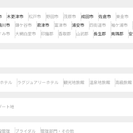
市
木更津市
松戸市
野田市
茂原市
成田市
佐倉市
東金市
鴨川市
鎌ケ谷市
君津市
富津市
浦安市
四街道市
袖ケ浦市
すみ市
大網白里市
印旛郡
香取郡
山武郡
長生郡
夷隅郡
安
ホテル
ラグジュアリーホテル
観光地旅館
温泉地旅館
高級旅館
ゾート地
設管理
ブライダル
管理部門・その他