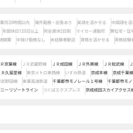
業月20時間以内
海外勤務・出張あり
英語を活かせる
中国語を活
年間休日120日以上
完全週休2日制
マイカー通勤可
寮社宅・住
規開業
中抜け勤務なし
未経験者歓迎
資格を活かせる
実務経験
Ｒ京葉線
ＪＲ武蔵野線
ＪＲ成田線
ＪＲ外房線
ＪＲ総武線
ＪＲ久留里線
東京メトロ東西線
いすみ鉄道
京成本線
京成千葉
東武野田線
東葉高速鉄道
千葉都市モノレール１号線
千葉都市モノ
ズニーリゾートライン
つくばエクスプレス
京成成田スカイアクセス