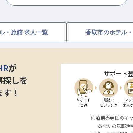
ル・旅館 求人一覧
香取市のホテル・
HR
が
サポート
事探しを
ます！
サポート

電話で

マッ
登録
ヒアリング
求人
宿泊業界専任のキ
あなたの転職活