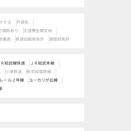
かせる
外資系
宅補助あり
交通費全額支給
者優遇
普通自動車免許
調理師免許
ＪＲ総武線快速
ＪＲ総武本線
線
小湊鉄道
新京成電鉄線
レール２号線
ユーカリが丘線
線