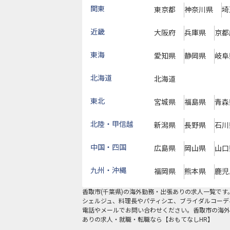
関東
東京都
神奈川県
埼
近畿
大阪府
兵庫県
京都
東海
愛知県
静岡県
岐阜
北海道
北海道
東北
宮城県
福島県
青森
北陸・甲信越
新潟県
長野県
石川
中国・四国
広島県
岡山県
山口
九州・沖縄
福岡県
熊本県
鹿児
香取市
(
千葉県
)の
海外勤務・出張あり
の求人一覧です
シェルジュ、料理長やパティシエ、ブライダルコーデ
電話やメールでお問い合わせください。香取市の海外
ありの求人・就職・転職なら【おもてなしHR】