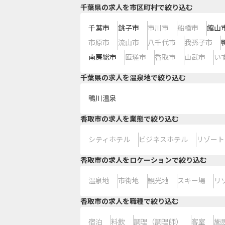
千葉県の求人を市区町村で絞り込む
千葉市
銚子市
市川市
船橋市
館山
市原市
流山市
八千代市
我孫子市
南房総市
匝瑳市
香取市
山武市
い
千葉県の求人を温泉地で絞り込む
鴨川温泉
香取市の求人を業態で絞り込む
シティホテル
ビジネスホテル
リゾート
香取市の求人をロケーションで絞り込む
温泉地
市街地
観光地
スキー場
リ
香取市の求人を職種で絞り込む
宿泊
料飲
調理（調理師）
客室
施