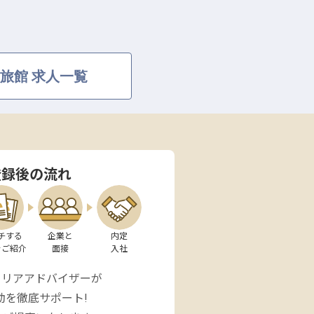
旅館 求人一覧
登録後の流れ
チする

企業と

内定

をご紹介
面接
入社
ャリアアドバイザーが
動を徹底サポート!