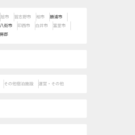
旭市
習志野市
柏市
勝浦市
八街市
印西市
白井市
富里市
房郡
その他宿泊施設
運営・その他