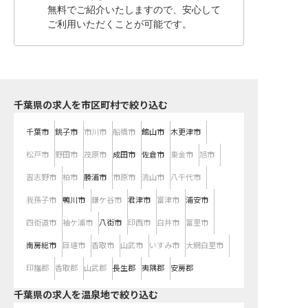
無料でご紹介いたしますので、安心して
ご利用いただくことが可能です。
千葉県の求人を市区町村で絞り込む
千葉市
銚子市
市川市
船橋市
館山市
木更津市
松戸市
野田市
茂原市
成田市
佐倉市
東金市
旭市
習志野市
柏市
勝浦市
市原市
流山市
八千代市
我孫子市
鴨川市
鎌ケ谷市
君津市
富津市
浦安市
四街道市
袖ケ浦市
八街市
印西市
白井市
富里市
南房総市
匝瑳市
香取市
山武市
いすみ市
大網白里市
印旛郡
香取郡
山武郡
長生郡
夷隅郡
安房郡
千葉県の求人を温泉地で絞り込む