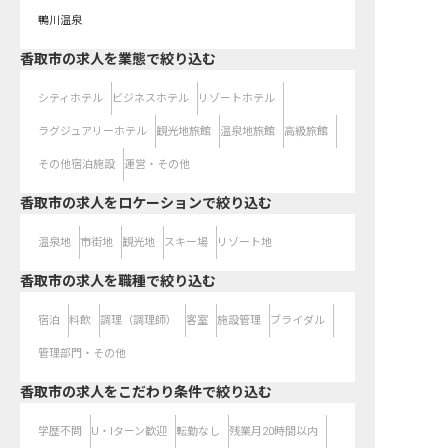
鴨川温泉
香取市の求人を業態で絞り込む
シティホテル
ビジネスホテル
リゾートホテル
ラグジュアリーホテル
観光地旅館
温泉地旅館
高級旅館
その他宿泊施設
運営・その他
香取市の求人をロケーションで絞り込む
温泉地
市街地
観光地
スキー場
リゾート地
香取市の求人を職種で絞り込む
宿泊
料飲
調理（調理師）
客室
施設管理
ブライダル
管理部門・その他
香取市の求人をこだわり条件で絞り込む
学歴不問
U・Iターン歓迎
転勤なし
残業月20時間以内