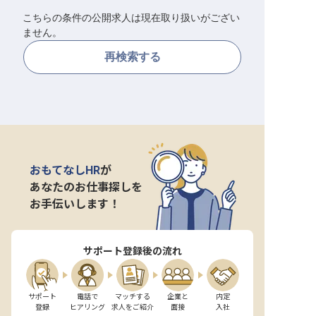
こちらの条件の公開求人は現在取り扱いがござい
転職サポートに申し込む
無料
ません。
再検索する
採用をお考えの企業様へ
おもてなしHR
が
あなたのお仕事探しを
お手伝いします！
サポート登録後の流れ
サポート

電話で

マッチする

企業と

内定

登録
ヒアリング
求人をご紹介
面接
入社