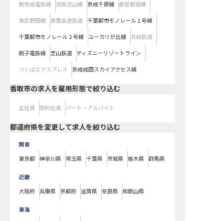
新京成電鉄線
流鉄流山線
京成千原線
都営新宿線
東武野田線
東葉高速鉄道
千葉都市モノレール１号線
千葉都市モノレール２号線
ユーカリが丘線
北総鉄道
銚子電鉄線
芝山鉄道
ディズニーリゾートライン
つくばエクスプレス
京成成田スカイアクセス線
香取市の求人を雇用形態で絞り込む
正社員
契約社員
パート・アルバイト
都道府県を変更して求人を絞り込む
関東
東京都
神奈川県
埼玉県
千葉県
茨城県
栃木県
群馬県
近畿
大阪府
兵庫県
京都府
滋賀県
奈良県
和歌山県
東海