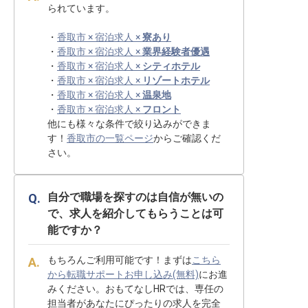
られています。
・
香取市 × 宿泊求人 ×
寮あり
・
香取市 × 宿泊求人 ×
業界経験者優遇
・
香取市 × 宿泊求人 ×
シティホテル
・
香取市 × 宿泊求人 ×
リゾートホテル
・
香取市 × 宿泊求人 ×
温泉地
・
香取市 × 宿泊求人 ×
フロント
他にも様々な条件で絞り込みができま
す！
香取市の一覧ページ
からご確認くだ
さい。
自分で職場を探すのは自信が無いの
で、求人を紹介してもらうことは可
能ですか？
もちろんご利用可能です！まずは
こちら
から転職サポートお申し込み(無料)
にお進
みください。おもてなしHRでは、専任の
担当者があなたにぴったりの求人を完全