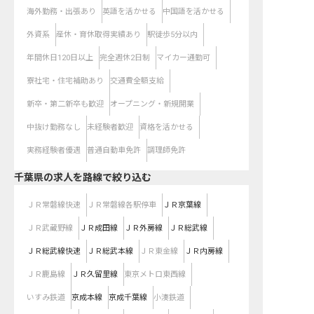
海外勤務・出張あり
英語を活かせる
中国語を活かせる
外資系
産休・育休取得実績あり
駅徒歩5分以内
年間休日120日以上
完全週休2日制
マイカー通勤可
寮社宅・住宅補助あり
交通費全額支給
新卒・第二新卒も歓迎
オープニング・新規開業
中抜け勤務なし
未経験者歓迎
資格を活かせる
実務経験者優遇
普通自動車免許
調理師免許
千葉県
の求人を路線で絞り込む
ＪＲ常磐線快速
ＪＲ常磐線各駅停車
ＪＲ京葉線
ＪＲ武蔵野線
ＪＲ成田線
ＪＲ外房線
ＪＲ総武線
ＪＲ総武線快速
ＪＲ総武本線
ＪＲ東金線
ＪＲ内房線
ＪＲ鹿島線
ＪＲ久留里線
東京メトロ東西線
いすみ鉄道
京成本線
京成千葉線
小湊鉄道