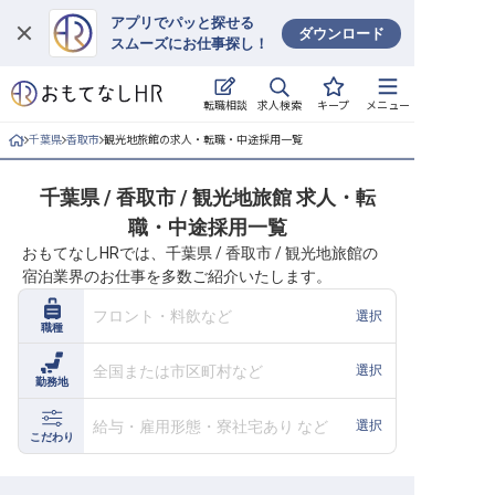
アプリでパッと探せる
ダウンロード
スムーズにお仕事探し！
ログイン
求人検索
転職相談
キープ
メニュー
求人・施設を探す
千葉県
香取市
観光地旅館の求人・転職・中途採用一覧
キープした求人
千葉県 / 香取市 / 観光地旅館 求人・転
職・中途採用一覧
就職・転職 合同説明会
おもてなしHRでは、千葉県 / 香取市 / 観光地旅館の
宿泊業界のお仕事を多数ご紹介いたします。
おもてなしHRについて
フロント・料飲など
選択
職種
ご利用の流れ
全国または市区町村など
選択
勤務地
よくある質問
給与・雇用形態・寮社宅あり など
選択
ホテル・宿泊業界情報コラム
こだわり