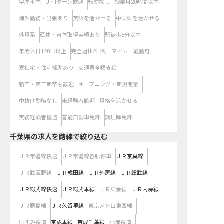
学歴不問
U・Iターン歓迎
転勤なし
残業月20時間以内
海外勤務・出張あり
英語を活かせる
中国語を活かせる
外資系
産休・育休取得実績あり
駅徒歩5分以内
年間休日120日以上
完全週休2日制
マイカー通勤可
寮社宅・住宅補助あり
交通費全額支給
新卒・第二新卒も歓迎
オープニング・新規開業
中抜け勤務なし
未経験者歓迎
資格を活かせる
実務経験者優遇
普通自動車免許
調理師免許
千葉県
の求人を路線で絞り込む
ＪＲ常磐線快速
ＪＲ常磐線各駅停車
ＪＲ京葉線
ＪＲ武蔵野線
ＪＲ成田線
ＪＲ外房線
ＪＲ総武線
ＪＲ総武線快速
ＪＲ総武本線
ＪＲ東金線
ＪＲ内房線
ＪＲ鹿島線
ＪＲ久留里線
東京メトロ東西線
いすみ鉄道
京成本線
京成千葉線
小湊鉄道