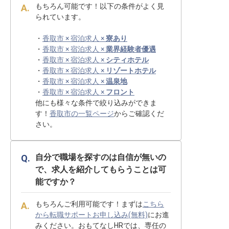
もちろん可能です！以下の条件がよく見
られています。
・
香取市 × 宿泊求人 ×
寮あり
・
香取市 × 宿泊求人 ×
業界経験者優遇
・
香取市 × 宿泊求人 ×
シティホテル
・
香取市 × 宿泊求人 ×
リゾートホテル
・
香取市 × 宿泊求人 ×
温泉地
・
香取市 × 宿泊求人 ×
フロント
他にも様々な条件で絞り込みができま
す！
香取市の一覧ページ
からご確認くだ
さい。
自分で職場を探すのは自信が無いの
で、求人を紹介してもらうことは可
能ですか？
もちろんご利用可能です！まずは
こちら
から転職サポートお申し込み(無料)
にお進
みください。おもてなしHRでは、専任の