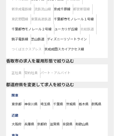
新京成電鉄線
流鉄流山線
京成千原線
都営新宿線
東武野田線
東葉高速鉄道
千葉都市モノレール１号線
千葉都市モノレール２号線
ユーカリが丘線
北総鉄道
銚子電鉄線
芝山鉄道
ディズニーリゾートライン
つくばエクスプレス
京成成田スカイアクセス線
香取市の求人を雇用形態で絞り込む
正社員
契約社員
パート・アルバイト
都道府県を変更して求人を絞り込む
関東
東京都
神奈川県
埼玉県
千葉県
茨城県
栃木県
群馬県
近畿
大阪府
兵庫県
京都府
滋賀県
奈良県
和歌山県
東海