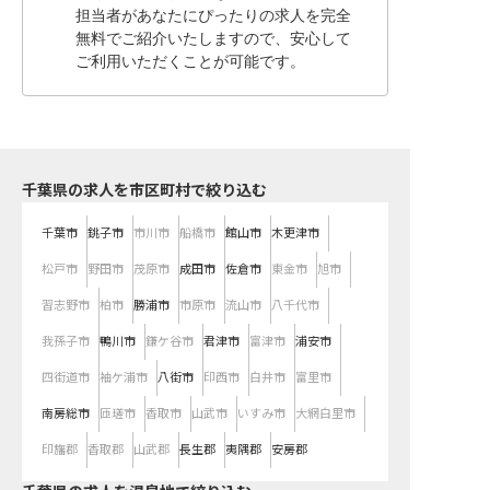
担当者があなたにぴったりの求人を完全
無料でご紹介いたしますので、安心して
ご利用いただくことが可能です。
千葉県の求人を市区町村で絞り込む
千葉市
銚子市
市川市
船橋市
館山市
木更津市
松戸市
野田市
茂原市
成田市
佐倉市
東金市
旭市
習志野市
柏市
勝浦市
市原市
流山市
八千代市
我孫子市
鴨川市
鎌ケ谷市
君津市
富津市
浦安市
四街道市
袖ケ浦市
八街市
印西市
白井市
富里市
南房総市
匝瑳市
香取市
山武市
いすみ市
大網白里市
印旛郡
香取郡
山武郡
長生郡
夷隅郡
安房郡