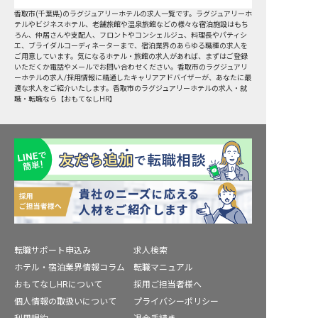
香取市
(
千葉県
)の
ラグジュアリーホテル
の求人一覧です。ラグジュアリーホ
テルやビジネスホテル、老舗旅館や温泉旅館などの様々な宿泊施設はもち
ろん、仲居さんや支配人、フロントやコンシェルジュ、料理長やパティシ
エ、ブライダルコーディネーターまで、宿泊業界のあらゆる職種の求人を
ご用意しています。気になるホテル・旅館の求人があれば、まずはご登録
いただくか電話やメールでお問い合わせください。香取市のラグジュアリ
ーホテルの求人/採用情報に精通したキャリアアドバイザーが、あなたに最
適な求人をご紹介いたします。香取市のラグジュアリーホテルの求人・就
職・転職なら【おもてなしHR】
転職サポート申込み
求人検索
ホテル・宿泊業界情報コラム
転職マニュアル
おもてなしHRについて
採用ご担当者様へ
個人情報の取扱いについて
プライバシーポリシー