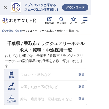
アプリでパッと探せる
ダウンロード
スムーズにお仕事探し！
ログイン
求人検索
転職相談
キープ
メニュー
求人・施設を探す
千葉県
香取市
ラグジュアリーホテルの求人・転職・中途採用一覧
キープした求人
千葉県 / 香取市 / ラグジュアリーホテル
求人・転職・中途採用一覧
就職・転職 合同説明会
おもてなしHRでは、千葉県 / 香取市 / ラグジュアリ
ーホテルの宿泊業界のお仕事を多数ご紹介いたしま
おもてなしHRについて
す。
ご利用の流れ
フロント・料飲など
選択
職種
よくある質問
全国または市区町村など
選択
勤務地
ホテル・宿泊業界情報コラム
給与・雇用形態・寮社宅あり など
選択
こだわり