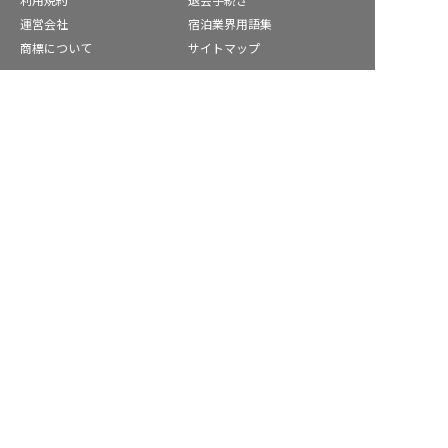
利用規約
退会手続き
運営会社
宿泊業界用語集
商標について
サイトマップ
公式コミュニティ
香取市の求人を紹介してもらう
株式会社ネクストビート運営サービス
保育業界の求職者様向けサービス
保育士バンク！ - 日本最大級。保育士・幼稚園教諭向け転職支
援サイト
保育士バンク！新卒 - 保育士・幼稚園教諭を目指す「学生向
け」就職活動情報サイト
法人様向けサービス
保育士バンク！コネクト - 保育施設向けの業務支援システム
保育士バンク！パレット - 保育施設専門の職員マネジメントツ
ール
保育士バンク！ウェブパック - 保育施設向けホームページ制作